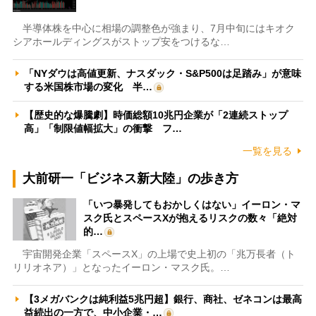
半導体株を中心に相場の調整色が強まり、7月中旬にはキオク
シアホールディングスがストップ安をつけるな…
「NYダウは高値更新、ナスダック・S&P500は足踏み」が意味
する米国株市場の変化 半…
【歴史的な爆騰劇】時価総額10兆円企業が「2連続ストップ
高」「制限値幅拡大」の衝撃 フ…
一覧を見る
大前研一「ビジネス新大陸」の歩き方
「いつ暴発してもおかしくはない」イーロン・マ
スク氏とスペースXが抱えるリスクの数々「絶対
的…
宇宙開発企業「スペースX」の上場で史上初の「兆万長者（ト
リリオネア）」となったイーロン・マスク氏。…
【3メガバンクは純利益5兆円超】銀行、商社、ゼネコンは最高
益続出の一方で、中小企業・…