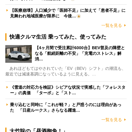
【医療崩壊】人口減少で「医師不足」に加えて「患者不足」に
見舞われ地域医療が限界に 今後…
一覧を見る
快適クルマ生活 乗ってみた、使ってみた
【4ヶ月間で受注累計6000台】BEV普及の障壁と
なる「航続距離の不安」「充電のストレス」解
消…
あれほどもてはやされていた「EV（BEV）シフト」の潮流も、
最近では減速基調になっているように見える。…
《雪道の対応力を検証》シビアな状況で実感した「フォレスタ
ー」の真価 「ターボ」と「スト…
乗り込むと同時に「これが軽？」と戸惑うのには理由があっ
た 「日産ルークス」さらなる躍進…
一覧を見る
大竹聡の「昼酒御免！」