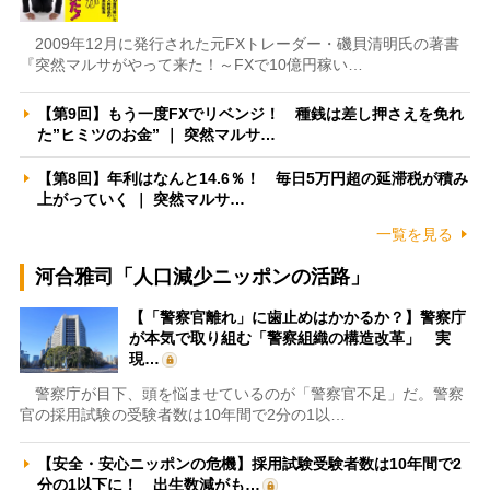
2009年12月に発行された元FXトレーダー・磯貝清明氏の著書
『突然マルサがやって来た！～FXで10億円稼い…
【第9回】もう一度FXでリベンジ！ 種銭は差し押さえを免れ
た”ヒミツのお金” ｜ 突然マルサ…
【第8回】年利はなんと14.6％！ 毎日5万円超の延滞税が積み
上がっていく ｜ 突然マルサ…
一覧を見る
河合雅司「人口減少ニッポンの活路」
【「警察官離れ」に歯止めはかかるか？】警察庁
が本気で取り組む「警察組織の構造改革」 実
現…
警察庁が目下、頭を悩ませているのが「警察官不足」だ。警察
官の採用試験の受験者数は10年間で2分の1以…
【安全・安心ニッポンの危機】採用試験受験者数は10年間で2
分の1以下に！ 出生数減がも…