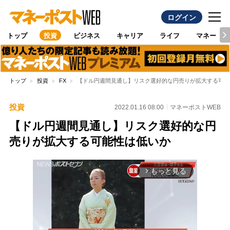
ログイン
トップ
投資
ビジネス
キャリア
ライフ
マネー
トップ
投資
FX
【ドル円週間見通し】リスク選好的な円売りが拡大する可能
投資
2022.01.16 08:00
マネーポストWEB
【ドル円週間見通し】リスク選好的な円
売りが拡大する可能性は低いか
もっと見る
arrow_forward_ios