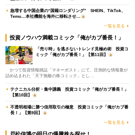
急増する中国企業の“国籍ロンダリング” SHEIN、TikTok、
Temu…本社機能を海外に移転させ…
一覧を見る
投資ノウハウ満載コミック「俺がカブ番長！」
「売り時」を逃さないトレンド見極め術 投資コ
ミック「俺がカブ番長！」【第11回】
かつて投資情報雑誌「マネーポスト」にて、圧倒的な情報量が
詰め込まれた「天下無敵の株コミック」とし…
テクニカル分析・集中講義 投資コミック「俺がカブ番長！」
【第10回】
不透明相場に勝つ信用取引の極意 投資コミック「俺がカブ番
長！」【第9回】
一覧を見る
戸松信博の明日の爆騰株を探せ！