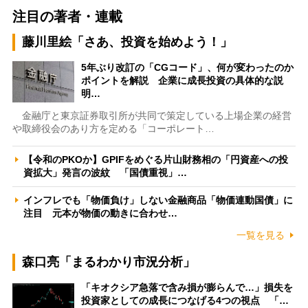
注目の著者・連載
藤川里絵「さあ、投資を始めよう！」
5年ぶり改訂の「CGコード」、何が変わったのか
ポイントを解説 企業に成長投資の具体的な説
明…
金融庁と東京証券取引所が共同で策定している上場企業の経営
や取締役会のあり方を定める「コーポレート…
【令和のPKOか】GPIFをめぐる片山財務相の「円資産への投
資拡大」発言の波紋 「国債重視」…
インフレでも「物価負け」しない金融商品「物価連動国債」に
注目 元本が物価の動きに合わせ…
一覧を見る
森口亮「まるわかり市況分析」
「キオクシア急落で含み損が膨らんで…」損失を
投資家としての成長につなげる4つの視点 「…