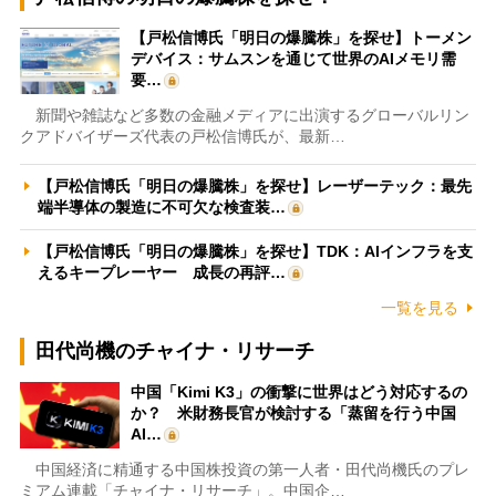
【戸松信博氏「明日の爆騰株」を探せ】トーメン
デバイス：サムスンを通じて世界のAIメモリ需
要…
新聞や雑誌など多数の金融メディアに出演するグローバルリン
クアドバイザーズ代表の戸松信博氏が、最新…
【戸松信博氏「明日の爆騰株」を探せ】レーザーテック：最先
端半導体の製造に不可欠な検査装…
【戸松信博氏「明日の爆騰株」を探せ】TDK：AIインフラを支
えるキープレーヤー 成長の再評…
一覧を見る
田代尚機のチャイナ・リサーチ
中国「Kimi K3」の衝撃に世界はどう対応するの
か？ 米財務長官が検討する「蒸留を行う中国
AI…
中国経済に精通する中国株投資の第一人者・田代尚機氏のプレ
ミアム連載「チャイナ・リサーチ」。中国企…