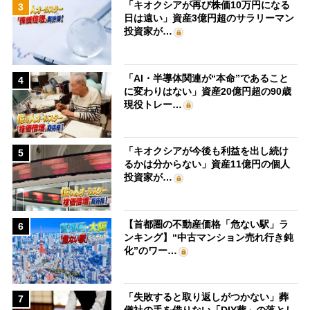
「キオクシアが再び株価10万円になる
3
日は遠い」資産3億円超のサラリーマン
投資家が…
「AI・半導体関連が“本命”であること
4
に変わりはない」資産20億円超の90歳
現役トレー…
「キオクシアが今後も利益を出し続け
5
るかは分からない」資産11億円の個人
投資家が…
【首都圏の不動産価格「危ない駅」ラ
6
ンキング】“中古マンション売れ行き鈍
化”のワー…
「失敗すると取り返しがつかない」葬
7