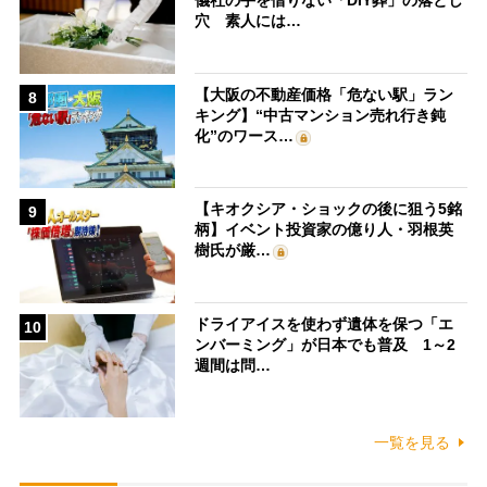
儀社の手を借りない「DIY葬」の落とし
穴 素人には…
【大阪の不動産価格「危ない駅」ラン
8
キング】“中古マンション売れ行き鈍
化”のワース…
【キオクシア・ショックの後に狙う5銘
9
柄】イベント投資家の億り人・羽根英
樹氏が厳…
ドライアイスを使わず遺体を保つ「エ
10
ンバーミング」が日本でも普及 1～2
週間は問…
一覧を見る