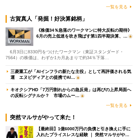
一覧を見る
古賀真人「発掘！好決算銘柄」
《株価34％急落のワークマンに特大反転の期待》
6月の売上低迷を吹き飛ばす第1四半期決算、…
6月3日に8330円をつけたワークマン（東証スタンダード・
7564）の株価は、わずか1カ月あまりで約34％下落…
三菱重工が「AIインフラの新たな主役」として再評価される気
運 エヌビディアとの提携でAI…
キオクシアHD「7万円割れからの急反発」は再びの上昇局面へ
の反転シグナルか？ 市場のムー…
一覧を見る
突然マルサがやって来た！
【最終回】1億6000万円の負債と引き換えに手に
入れたプライスレスな経験 ｜ 突然マルサがや…