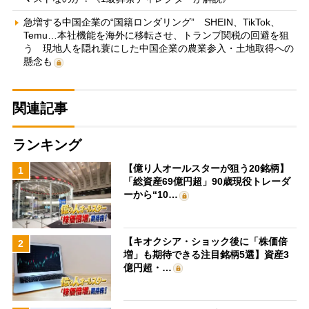
急増する中国企業の“国籍ロンダリング” SHEIN、TikTok、
Temu…本社機能を海外に移転させ、トランプ関税の回避を狙
う 現地人を隠れ蓑にした中国企業の農業参入・土地取得への
懸念も
関連記事
ランキング
【億り人オールスターが狙う20銘柄】
1
「総資産69億円超」90歳現役トレーダ
ーから“10…
【キオクシア・ショック後に「株価倍
2
増」も期待できる注目銘柄5選】資産3
億円超・…