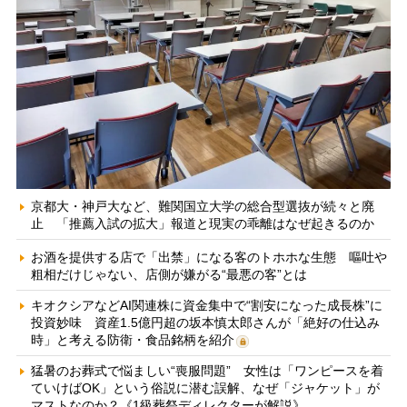
京都大・神戸大など、難関国立大学の総合型選抜が続々と廃
止 「推薦入試の拡大」報道と現実の乖離はなぜ起きるのか
お酒を提供する店で「出禁」になる客のトホホな生態 嘔吐や
粗相だけじゃない、店側が嫌がる“最悪の客”とは
キオクシアなどAI関連株に資金集中で“割安になった成長株”に
投資妙味 資産1.5億円超の坂本慎太郎さんが「絶好の仕込み
時」と考える防衛・食品銘柄を紹介
猛暑のお葬式で悩ましい“喪服問題” 女性は「ワンピースを着
ていけばOK」という俗説に潜む誤解、なぜ「ジャケット」が
マストなのか？《1級葬祭ディレクターが解説》