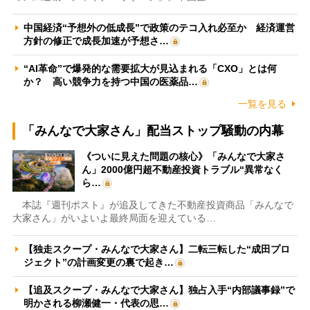
中国経済“予想外の低成長”で政策のテコ入れ必至か 経済運営
方針の修正で成長加速が予想さ…
“AI革命”で爆発的な需要拡大が見込まれる「CXO」とは何
か？ 高い競争力を持つ中国の医薬品…
一覧を見る
「みんなで大家さん」配当ストップ騒動の内幕
《ついに見えた問題の核心》「みんなで大家さ
ん」2000億円超不動産投資トラブル“異常なく
ら…
本誌『週刊ポスト』が追及してきた不動産投資商品「みんなで
大家さん」がいよいよ最終局面を迎えている…
【独走スクープ・みんなで大家さん】二転三転した“成田プロ
ジェクト”の計画変更の裏で起き…
【追及スクープ・みんなで大家さん】独占入手“内部議事録”で
明かされる柳瀬健一・代表の思…