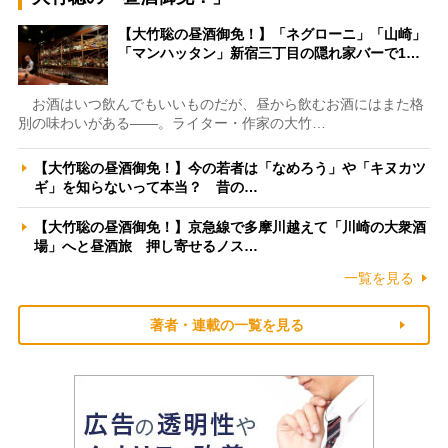
【大竹聡の昼酒御免！】「ネグローニ」「山崎」
「マンハッタン」新宿三丁目の隠れ家バーで1…
お酒はいつ飲んでもいいものだが、昼から飲むお酒にはまた格
別の味わいがある――。ライター・作家の大竹…
【大竹聡の昼酒御免！】今の若者は「なめろう」や「キヌカツ
ギ」を知らないって本当？ 昔の…
【大竹聡の昼酒御免！】京急線で多摩川越えて「川崎の大衆酒
場」へと昼酒旅 押し寄せるノス…
一覧を見る
著者・連載の一覧を見る