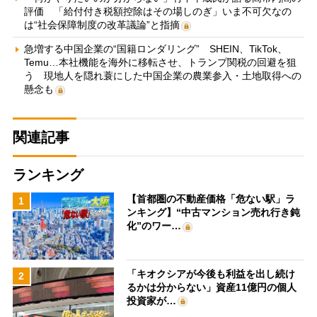
評価 「給付付き税額控除はその場しのぎ」いま不可欠なの
は“社会保障制度の改革議論”と指摘
急増する中国企業の“国籍ロンダリング” SHEIN、TikTok、
Temu…本社機能を海外に移転させ、トランプ関税の回避を狙
う 現地人を隠れ蓑にした中国企業の農業参入・土地取得への
懸念も
関連記事
ランキング
【首都圏の不動産価格「危ない駅」ラ
1
ンキング】“中古マンション売れ行き鈍
化”のワー…
「キオクシアが今後も利益を出し続け
2
るかは分からない」資産11億円の個人
投資家が…