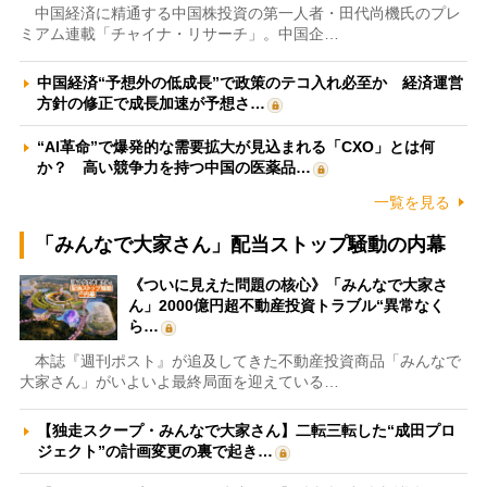
中国経済に精通する中国株投資の第一人者・田代尚機氏のプレ
ミアム連載「チャイナ・リサーチ」。中国企…
中国経済“予想外の低成長”で政策のテコ入れ必至か 経済運営
方針の修正で成長加速が予想さ…
“AI革命”で爆発的な需要拡大が見込まれる「CXO」とは何
か？ 高い競争力を持つ中国の医薬品…
一覧を見る
「みんなで大家さん」配当ストップ騒動の内幕
《ついに見えた問題の核心》「みんなで大家さ
ん」2000億円超不動産投資トラブル“異常なく
ら…
本誌『週刊ポスト』が追及してきた不動産投資商品「みんなで
大家さん」がいよいよ最終局面を迎えている…
【独走スクープ・みんなで大家さん】二転三転した“成田プロ
ジェクト”の計画変更の裏で起き…