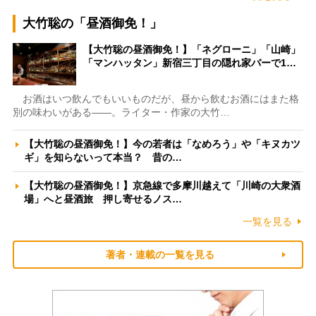
大竹聡の「昼酒御免！」
【大竹聡の昼酒御免！】「ネグローニ」「山崎」
「マンハッタン」新宿三丁目の隠れ家バーで1…
お酒はいつ飲んでもいいものだが、昼から飲むお酒にはまた格
別の味わいがある――。ライター・作家の大竹…
【大竹聡の昼酒御免！】今の若者は「なめろう」や「キヌカツ
ギ」を知らないって本当？ 昔の…
【大竹聡の昼酒御免！】京急線で多摩川越えて「川崎の大衆酒
場」へと昼酒旅 押し寄せるノス…
一覧を見る
著者・連載の一覧を見る