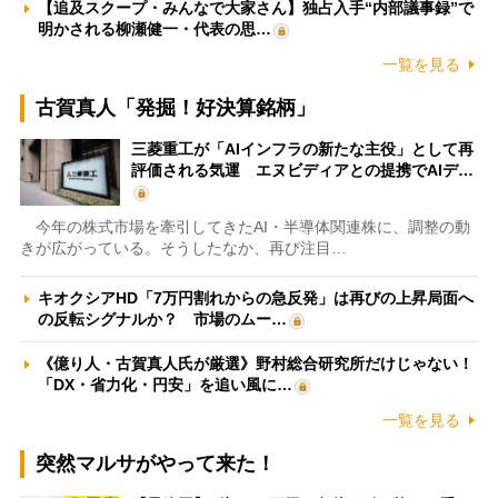
【追及スクープ・みんなで大家さん】独占入手“内部議事録”で
明かされる柳瀬健一・代表の思…
一覧を見る
古賀真人「発掘！好決算銘柄」
三菱重工が「AIインフラの新たな主役」として再
評価される気運 エヌビディアとの提携でAIデ…
今年の株式市場を牽引してきたAI・半導体関連株に、調整の動
きが広がっている。そうしたなか、再び注目…
キオクシアHD「7万円割れからの急反発」は再びの上昇局面へ
の反転シグナルか？ 市場のムー…
《億り人・古賀真人氏が厳選》野村総合研究所だけじゃない！
「DX・省力化・円安」を追い風に…
一覧を見る
突然マルサがやって来た！