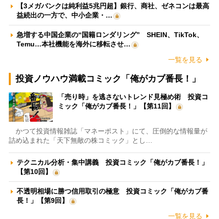
【3メガバンクは純利益5兆円超】銀行、商社、ゼネコンは最高
益続出の一方で、中小企業・…
急増する中国企業の“国籍ロンダリング” SHEIN、TikTok、
Temu…本社機能を海外に移転させ…
一覧を見る
投資ノウハウ満載コミック「俺がカブ番長！」
「売り時」を逃さないトレンド見極め術 投資コ
ミック「俺がカブ番長！」【第11回】
かつて投資情報雑誌「マネーポスト」にて、圧倒的な情報量が
詰め込まれた「天下無敵の株コミック」とし…
テクニカル分析・集中講義 投資コミック「俺がカブ番長！」
【第10回】
不透明相場に勝つ信用取引の極意 投資コミック「俺がカブ番
長！」【第9回】
一覧を見る