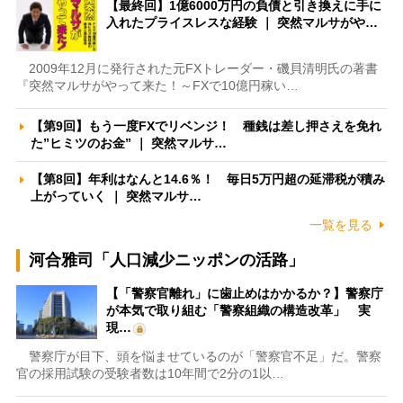
【最終回】1億6000万円の負債と引き換えに手に
入れたプライスレスな経験 ｜ 突然マルサがや…
2009年12月に発行された元FXトレーダー・磯貝清明氏の著書
『突然マルサがやって来た！～FXで10億円稼い…
【第9回】もう一度FXでリベンジ！ 種銭は差し押さえを免れ
た”ヒミツのお金” ｜ 突然マルサ…
【第8回】年利はなんと14.6％！ 毎日5万円超の延滞税が積み
上がっていく ｜ 突然マルサ…
一覧を見る
河合雅司「人口減少ニッポンの活路」
【「警察官離れ」に歯止めはかかるか？】警察庁
が本気で取り組む「警察組織の構造改革」 実
現…
警察庁が目下、頭を悩ませているのが「警察官不足」だ。警察
官の採用試験の受験者数は10年間で2分の1以…