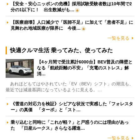
【安全・安心ニッポンの危機】採用試験受験者数は10年間で2
分の1以下に！ 出生数減がも…
【医療崩壊】人口減少で「医師不足」に加えて「患者不足」に
見舞われ地域医療が限界に 今後…
一覧を見る
快適クルマ生活 乗ってみた、使ってみた
【4ヶ月間で受注累計6000台】BEV普及の障壁と
なる「航続距離の不安」「充電のストレス」解
消…
あれほどもてはやされていた「EV（BEV）シフト」の潮流も、
最近では減速基調になっているように見える。…
《雪道の対応力を検証》シビアな状況で実感した「フォレスタ
ー」の真価 「ターボ」と「スト…
乗り込むと同時に「これが軽？」と戸惑うのには理由があっ
た 「日産ルークス」さらなる躍進…
一覧を見る