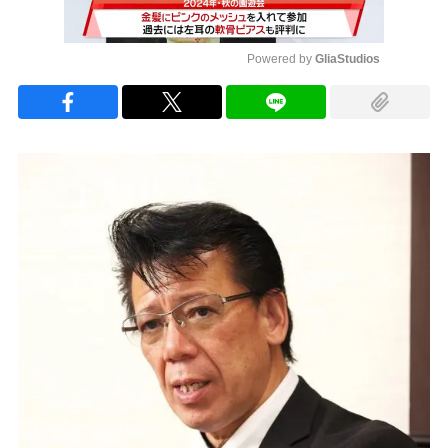
Powered by 
GliaStudios
Mute