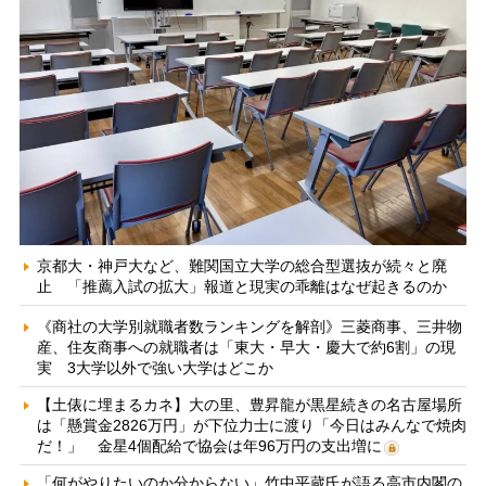
京都大・神戸大など、難関国立大学の総合型選抜が続々と廃
止 「推薦入試の拡大」報道と現実の乖離はなぜ起きるのか
《商社の大学別就職者数ランキングを解剖》三菱商事、三井物
産、住友商事への就職者は「東大・早大・慶大で約6割」の現
実 3大学以外で強い大学はどこか
【土俵に埋まるカネ】大の里、豊昇龍が黒星続きの名古屋場所
は「懸賞金2826万円」が下位力士に渡り「今日はみんなで焼肉
だ！」 金星4個配給で協会は年96万円の支出増に
「何がやりたいのか分からない」竹中平蔵氏が語る高市内閣の