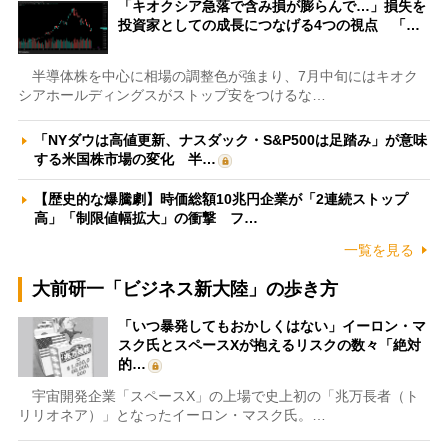
「キオクシア急落で含み損が膨らんで…」損失を
投資家としての成長につなげる4つの視点 「…
半導体株を中心に相場の調整色が強まり、7月中旬にはキオク
シアホールディングスがストップ安をつけるな…
「NYダウは高値更新、ナスダック・S&P500は足踏み」が意味
する米国株市場の変化 半…
【歴史的な爆騰劇】時価総額10兆円企業が「2連続ストップ
高」「制限値幅拡大」の衝撃 フ…
一覧を見る
大前研一「ビジネス新大陸」の歩き方
「いつ暴発してもおかしくはない」イーロン・マ
スク氏とスペースXが抱えるリスクの数々「絶対
的…
宇宙開発企業「スペースX」の上場で史上初の「兆万長者（ト
リリオネア）」となったイーロン・マスク氏。…