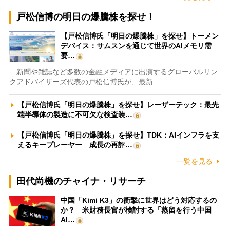
戸松信博の明日の爆騰株を探せ！
【戸松信博氏「明日の爆騰株」を探せ】トーメン
デバイス：サムスンを通じて世界のAIメモリ需
要…
新聞や雑誌など多数の金融メディアに出演するグローバルリン
クアドバイザーズ代表の戸松信博氏が、最新…
【戸松信博氏「明日の爆騰株」を探せ】レーザーテック：最先
端半導体の製造に不可欠な検査装…
【戸松信博氏「明日の爆騰株」を探せ】TDK：AIインフラを支
えるキープレーヤー 成長の再評…
一覧を見る
田代尚機のチャイナ・リサーチ
中国「Kimi K3」の衝撃に世界はどう対応するの
か？ 米財務長官が検討する「蒸留を行う中国
AI…