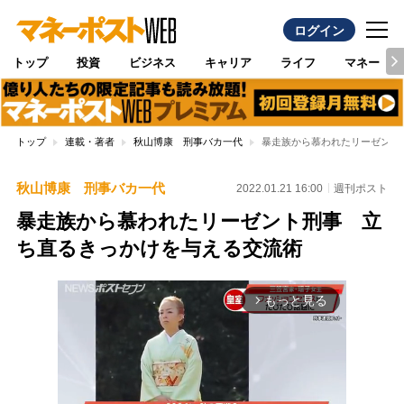
ログイン
トップ
投資
ビジネス
キャリア
ライフ
マネー
トップ
連載・著者
秋山博康 刑事バカ一代
暴走族から慕われたリーゼント
秋山博康 刑事バカ一代
2022.01.21 16:00
週刊ポスト
暴走族から慕われたリーゼント刑事 立
ち直るきっかけを与える交流術
もっと見る
arrow_forward_ios