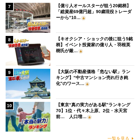
【億り人オールスターが狙う20銘柄】
7
「総資産69億円超」90歳現役トレーダ
ーから“10…
【キオクシア・ショックの後に狙う5銘
8
柄】イベント投資家の億り人・羽根英
樹氏が厳…
【大阪の不動産価格「危ない駅」ラン
9
キング】“中古マンション売れ行き鈍
化”のワース…
【東京“真の実力がある駅”ランキング
10
70】1位・代々木上原、2位・水天宮
前… 人口増…
一覧を見る