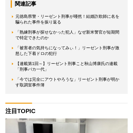
関連記事
元徳島県警・リーゼント刑事が唖然！結婚詐欺師に名を
騙られた事件を振り返る
「熟練刑事が探せなかった犯人」なぜ新米警官が短期間
で特定できたのか
「被害者の気持ちになってみぃ！」リーゼント刑事が激
怒した下着ドロの犯行
【連載第1回～】リーゼント刑事こと秋山博康氏の連載
「刑事バカ一代」
「今では完全にアウトやろうな」リーゼント刑事が明か
す取調室事件簿
注目TOPIC