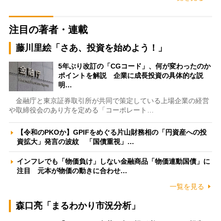
注目の著者・連載
藤川里絵「さあ、投資を始めよう！」
5年ぶり改訂の「CGコード」、何が変わったのか
ポイントを解説 企業に成長投資の具体的な説
明…
金融庁と東京証券取引所が共同で策定している上場企業の経営
や取締役会のあり方を定める「コーポレート…
【令和のPKOか】GPIFをめぐる片山財務相の「円資産への投
資拡大」発言の波紋 「国債重視」…
インフレでも「物価負け」しない金融商品「物価連動国債」に
注目 元本が物価の動きに合わせ…
一覧を見る
森口亮「まるわかり市況分析」