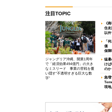
注目TOPIC
《商
住友
以外
「何
価 
保障
ジャングリア沖縄、開業1周年
猛暑
で「経済効果494億円」の大き
けば
なミスリード 事業の苦戦を覆
のか
い隠す“不透明すぎる巨大な数
急増
字”
Te
現地