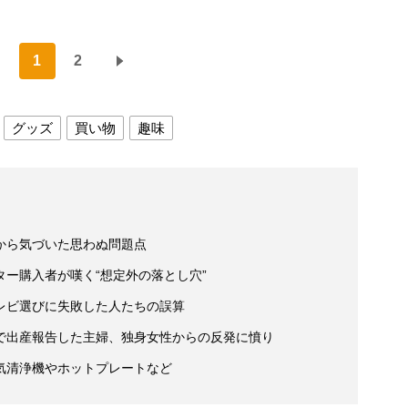
1
2
グッズ
買い物
趣味
から気づいた思わぬ問題点
ー購入者が嘆く“想定外の落とし穴”
レビ選びに失敗した人たちの誤算
で出産報告した主婦、独身女性からの反発に憤り
気清浄機やホットプレートなど