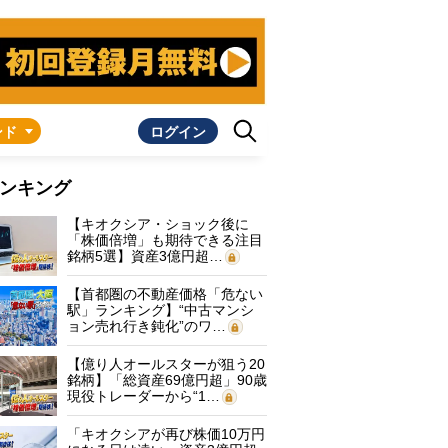
ンド
ログイン
ンキング
【キオクシア・ショック後に
「株価倍増」も期待できる注目
銘柄5選】資産3億円超…
【首都圏の不動産価格「危ない
駅」ランキング】“中古マンシ
ョン売れ行き鈍化”のワ…
【億り人オールスターが狙う20
銘柄】「総資産69億円超」90歳
現役トレーダーから“1…
「キオクシアが再び株価10万円