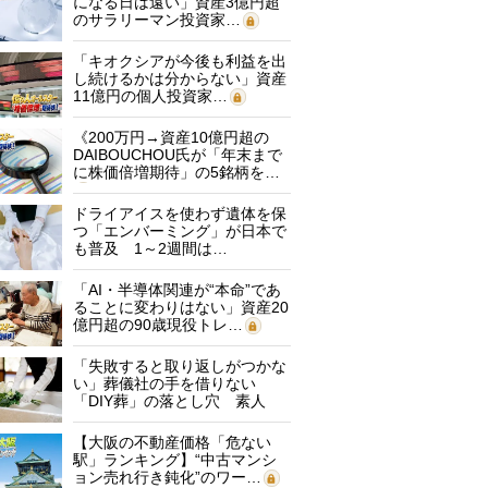
になる日は遠い」資産3億円超
のサラリーマン投資家…
「キオクシアが今後も利益を出
し続けるかは分からない」資産
11億円の個人投資家…
《200万円→資産10億円超の
DAIBOUCHOU氏が「年末まで
に株価倍増期待」の5銘柄を…
ドライアイスを使わず遺体を保
つ「エンバーミング」が日本で
も普及 1～2週間は…
「AI・半導体関連が“本命”であ
ることに変わりはない」資産20
億円超の90歳現役トレ…
「失敗すると取り返しがつかな
い」葬儀社の手を借りない
「DIY葬」の落とし穴 素人
に…
【大阪の不動産価格「危ない
駅」ランキング】“中古マンシ
ョン売れ行き鈍化”のワー…