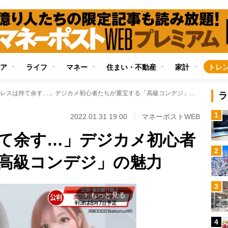
ア
ライフ
マネー
住まい・不動産
家計
トレ
「ミラーレスは持て余す…」デジカメ初心者たちが重宝する「高級コンデジ」の魅力
ラ
1
2022.01.31 19:00
マネーポストWEB
て余す…」デジカメ初心者
2
高級コンデジ」の魅力
3
もっと見る
arrow_forward_ios
4