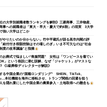
社の大学別就職者数ランキングを解剖》三菱商事、三井物産、
商事への就職者は「東大・早大・慶大で約6割」の現実 3大学
で強い大学はどこか
がやりたいのか分からない」竹中平蔵氏が語る高市内閣の評
「給付付き税額控除はその場しのぎ」いま不可欠なのは“社会
制度の改革議論”と指摘
のお葬式で悩ましい“喪服問題” 女性は「ワンピースを着てい
OK」という俗説に潜む誤解、なぜ「ジャケット」がマストな
？《1級葬祭ディレクターが解説》
する中国企業の“国籍ロンダリング” SHEIN、TikTok、
mu…本社機能を海外に移転させ、トランプ関税の回避を狙う
人を隠れ蓑にした中国企業の農業参入・土地取得への懸念も