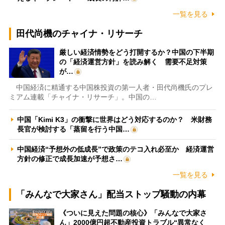
一覧を見る
田代尚機のチャイナ・リサーチ
厳しい経済情勢をどう打開するか？中国の下半期
の「経済運営方針」を読み解く 需要不足対策
が…
中国経済に精通する中国株投資の第一人者・田代尚機氏のプレ
ミアム連載「チャイナ・リサーチ」。中国の…
中国「Kimi K3」の衝撃に世界はどう対応するのか？ 米財務
長官が検討する「蒸留を行う中国…
中国経済“予想外の低成長”で政策のテコ入れ必至か 経済運営
方針の修正で成長加速が予想さ…
一覧を見る
「みんなで大家さん」配当ストップ騒動の内幕
《ついに見えた問題の核心》「みんなで大家さ
ん」2000億円超不動産投資トラブル“異常なく