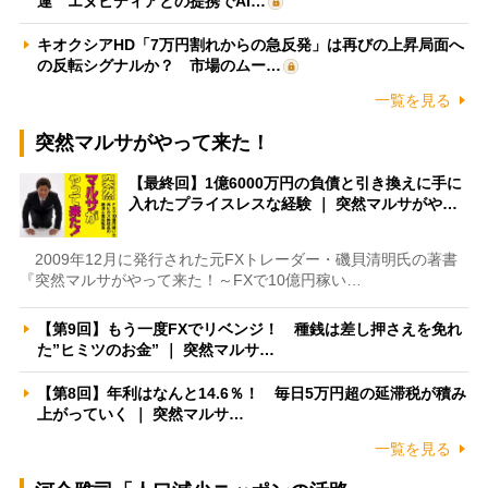
運 エヌビディアとの提携でAI…
キオクシアHD「7万円割れからの急反発」は再びの上昇局面へ
の反転シグナルか？ 市場のムー…
一覧を見る
突然マルサがやって来た！
【最終回】1億6000万円の負債と引き換えに手に
入れたプライスレスな経験 ｜ 突然マルサがや…
2009年12月に発行された元FXトレーダー・磯貝清明氏の著書
『突然マルサがやって来た！～FXで10億円稼い…
【第9回】もう一度FXでリベンジ！ 種銭は差し押さえを免れ
た”ヒミツのお金” ｜ 突然マルサ…
【第8回】年利はなんと14.6％！ 毎日5万円超の延滞税が積み
上がっていく ｜ 突然マルサ…
一覧を見る