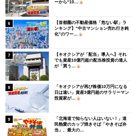
ーから“10…
【首都圏の不動産価格「危ない駅」ラ
6
ンキング】“中古マンション売れ行き鈍
化”のワー…
【キオクシアが「配当」導入へ】それ
7
でも資産10億円超の配当株投資の達人
が「買う…
「キオクシアが再び株価10万円になる
8
日は遠い」資産3億円超のサラリーマン
投資家が…
「北海道で知らない人はいない！」道
9
民熱愛のカップ焼きそば「やきそば弁
当」、最大の…