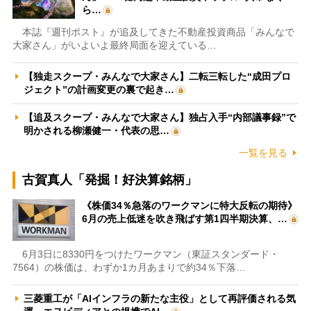
ら…
本誌『週刊ポスト』が追及してきた不動産投資商品「みんなで
大家さん」がいよいよ最終局面を迎えている…
【独走スクープ・みんなで大家さん】二転三転した“成田プロ
ジェクト”の計画変更の裏で起き…
【追及スクープ・みんなで大家さん】独占入手“内部議事録”で
明かされる柳瀬健一・代表の思…
一覧を見る
古賀真人「発掘！好決算銘柄」
《株価34％急落のワークマンに特大反転の期待》
6月の売上低迷を吹き飛ばす第1四半期決算、…
6月3日に8330円をつけたワークマン（東証スタンダード・
7564）の株価は、わずか1カ月あまりで約34％下落…
三菱重工が「AIインフラの新たな主役」として再評価される気