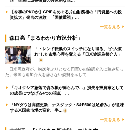
説 企業に成長投資の具体的な説…
【令和のPKOか】GPIFをめぐる片山財務相の「円資産への投
資拡大」発言の波紋 「国債重視」…
一覧を見る
森口亮「まるわかり市況分析」
「トレンド転換のスイッチになり得る」“介入慣
れ”した市場心理を変える「日米協調為替介入」
…
日米両政府が、約28年ぶりとなる円買いの協調介入に踏み切っ
た。米国も追加介入を辞さない姿勢を示して…
「キオクシア急落で含み損が膨らんで…」損失を投資家として
の成長につなげる4つの視点 …
「NYダウは高値更新、ナスダック・S&P500は足踏み」が意味
する米国株市場の変化 半…
一覧を見る