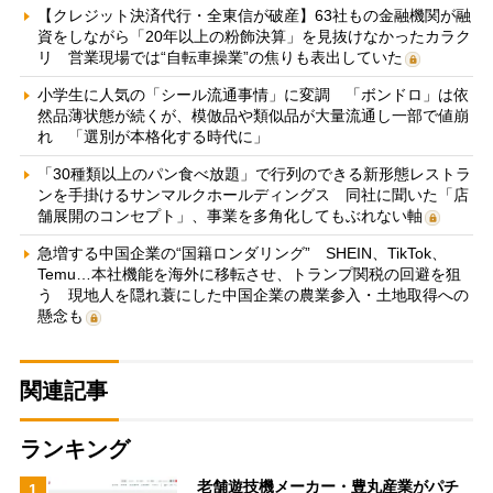
【クレジット決済代行・全東信が破産】63社もの金融機関が融
資をしながら「20年以上の粉飾決算」を見抜けなかったカラク
リ 営業現場では“自転車操業”の焦りも表出していた
小学生に人気の「シール流通事情」に変調 「ボンドロ」は依
然品薄状態が続くが、模倣品や類似品が大量流通し一部で値崩
れ 「選別が本格化する時代に」
「30種類以上のパン食べ放題」で行列のできる新形態レストラ
ンを手掛けるサンマルクホールディングス 同社に聞いた「店
舗展開のコンセプト」、事業を多角化してもぶれない軸
急増する中国企業の“国籍ロンダリング” SHEIN、TikTok、
Temu…本社機能を海外に移転させ、トランプ関税の回避を狙
う 現地人を隠れ蓑にした中国企業の農業参入・土地取得への
懸念も
関連記事
ランキング
老舗遊技機メーカー・豊丸産業がパチ
1