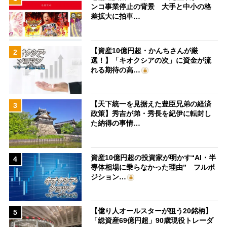
ンコ事業停止の背景 大手と中小の格
差拡大に拍車…
【資産10億円超・かんちさんが厳
2
選！】「キオクシアの次」に資金が流
れる期待の高…
【天下統一を見据えた豊臣兄弟の経済
3
政策】秀吉が弟・秀長を紀伊に転封し
た納得の事情…
資産10億円超の投資家が明かす“AI・半
4
導体相場に乗らなかった理由” フルポ
ジション…
【億り人オールスターが狙う20銘柄】
5
「総資産69億円超」90歳現役トレーダ