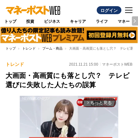
ログイン
トップ
投資
ビジネス
キャリア
ライフ
マネー
トップ
トレンド
ブーム・商品
大画面・高画質にも落とし穴？ テレビ選び
トレンド
2021.11.21 15:00
マネーポストWEB
大画面・高画質にも落とし穴？ テレビ
選びに失敗した人たちの誤算
もっと見る
arrow_forward_ios