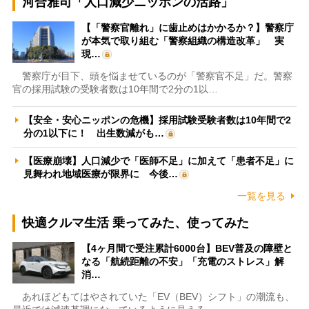
河合雅司「人口減少ニッポンの活路」
【「警察官離れ」に歯止めはかかるか？】警察庁
が本気で取り組む「警察組織の構造改革」 実
現…
警察庁が目下、頭を悩ませているのが「警察官不足」だ。警察
官の採用試験の受験者数は10年間で2分の1以…
【安全・安心ニッポンの危機】採用試験受験者数は10年間で2
分の1以下に！ 出生数減がも…
【医療崩壊】人口減少で「医師不足」に加えて「患者不足」に
見舞われ地域医療が限界に 今後…
一覧を見る
快適クルマ生活 乗ってみた、使ってみた
【4ヶ月間で受注累計6000台】BEV普及の障壁と
なる「航続距離の不安」「充電のストレス」解
消…
あれほどもてはやされていた「EV（BEV）シフト」の潮流も、