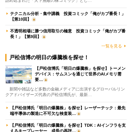
詰め込まれた「天下無敵の株コミック」とし…
テクニカル分析・集中講義 投資コミック「俺がカブ番長！」
【第10回】
不透明相場に勝つ信用取引の極意 投資コミック「俺がカブ番
長！」【第9回】
一覧を見る
戸松信博の明日の爆騰株を探せ！
【戸松信博氏「明日の爆騰株」を探せ】トーメン
デバイス：サムスンを通じて世界のAIメモリ需
要…
新聞や雑誌など多数の金融メディアに出演するグローバルリン
クアドバイザーズ代表の戸松信博氏が、最新…
【戸松信博氏「明日の爆騰株」を探せ】レーザーテック：最先
端半導体の製造に不可欠な検査装…
【戸松信博氏「明日の爆騰株」を探せ】TDK：AIインフラを支
えるキープレーヤー 成長の再評…