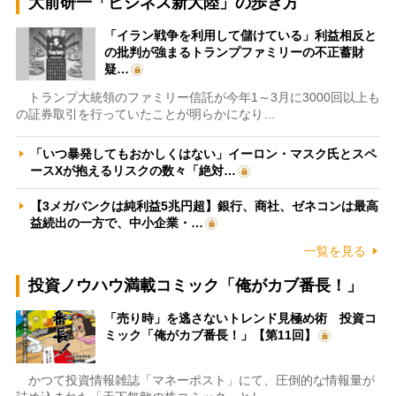
大前研一「ビジネス新大陸」の歩き方
「イラン戦争を利用して儲けている」利益相反と
の批判が強まるトランプファミリーの不正蓄財
疑…
トランプ大統領のファミリー信託が今年1～3月に3000回以上も
の証券取引を行っていたことが明らかになり…
「いつ暴発してもおかしくはない」イーロン・マスク氏とスペ
ースXが抱えるリスクの数々「絶対…
【3メガバンクは純利益5兆円超】銀行、商社、ゼネコンは最高
益続出の一方で、中小企業・…
一覧を見る
投資ノウハウ満載コミック「俺がカブ番長！」
「売り時」を逃さないトレンド見極め術 投資コ
ミック「俺がカブ番長！」【第11回】
かつて投資情報雑誌「マネーポスト」にて、圧倒的な情報量が