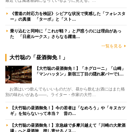
最近では減速基調になっているように見える。…
《雪道の対応力を検証》シビアな状況で実感した「フォレスタ
ー」の真価 「ターボ」と「スト…
乗り込むと同時に「これが軽？」と戸惑うのには理由があっ
た 「日産ルークス」さらなる躍進…
一覧を見る
大竹聡の「昼酒御免！」
【大竹聡の昼酒御免！】「ネグローニ」「山崎」
「マンハッタン」新宿三丁目の隠れ家バーで1…
お酒はいつ飲んでもいいものだが、昼から飲むお酒にはまた格
別の味わいがある――。ライター・作家の大竹…
【大竹聡の昼酒御免！】今の若者は「なめろう」や「キヌカツ
ギ」を知らないって本当？ 昔の…
【大竹聡の昼酒御免！】京急線で多摩川越えて「川崎の大衆酒
場」へと昼酒旅 押し寄せるノス…