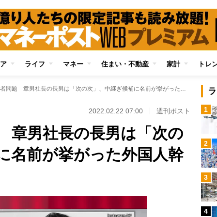
ア
ライフ
マネー
住まい・不動産
家計
トレ
トヨタ後継者問題 章男社長の長男は「次の次」、中継ぎ候補に名前が挙がった外国人幹部とは
ラ
1
2022.02.22 07:00
週刊ポスト
 章男社長の長男は「次の
2
に名前が挙がった外国人幹
3
4