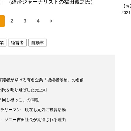
る」（経済ジャーナリストの福田俊之氏）
【お
202
2
3
4
業
経営者
自動車
有識者が挙げる有名企業「後継者候補」の名前
男氏を叱り飛ばした元上司
「同じ根っこ」の問題
サラリーマン 現在も元気に投資活動
か ソニー吉田社長が期待される理由