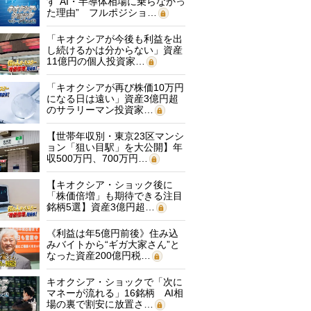
す“AI・半導体相場に乗らなかっ
た理由” フルポジショ…
「キオクシアが今後も利益を出
し続けるかは分からない」資産
11億円の個人投資家…
「キオクシアが再び株価10万円
になる日は遠い」資産3億円超
のサラリーマン投資家…
【世帯年収別・東京23区マンシ
ョン「狙い目駅」を大公開】年
収500万円、700万円…
【キオクシア・ショック後に
「株価倍増」も期待できる注目
銘柄5選】資産3億円超…
《利益は年5億円前後》住み込
みバイトから“ギガ大家さん”と
なった資産200億円税…
キオクシア・ショックで「次に
マネーが流れる」16銘柄 AI相
場の裏で割安に放置さ…