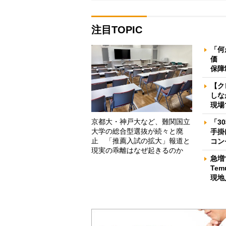
注目TOPIC
「何
価 
保障
【ク
しな
現場
京都大・神戸大など、難関国立
「3
大学の総合型選抜が続々と廃
手掛
止 「推薦入試の拡大」報道と
コン
現実の乖離はなぜ起きるのか
急増
Te
現地