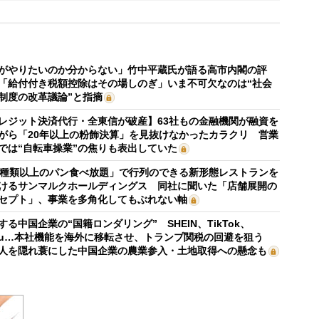
がやりたいのか分からない」竹中平蔵氏が語る高市内閣の評
「給付付き税額控除はその場しのぎ」いま不可欠なのは“社会
制度の改革議論”と指摘
レジット決済代行・全東信が破産】63社もの金融機関が融資を
がら「20年以上の粉飾決算」を見抜けなかったカラクリ 営業
では“自転車操業”の焦りも表出していた
0種類以上のパン食べ放題」で行列のできる新形態レストランを
けるサンマルクホールディングス 同社に聞いた「店舗展開の
セプト」、事業を多角化してもぶれない軸
する中国企業の“国籍ロンダリング” SHEIN、TikTok、
mu…本社機能を海外に移転させ、トランプ関税の回避を狙う
人を隠れ蓑にした中国企業の農業参入・土地取得への懸念も