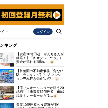
ンド
ログイン
ンキング
【資産10億円超・かんちさんが
厳選！】「キオクシアの次」に
資金が流れる期待の…
【首都圏の不動産価格「危ない
駅」ランキング】“中古マンシ
ョン売れ行き鈍化”のワ…
【億り人オールスターが狙う20
銘柄】「総資産69億円超」90歳
現役トレーダーから“1…
資産10億円超の投資家が明か