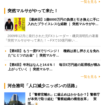
一覧を見る
突然マルサがやって来た！
【最終回】1億6000万円の負債と引き換えに手に
入れたプライスレスな経験 ｜ 突然マルサがや…
2009年12月に発行された元FXトレーダー・磯貝清明氏の著書
『突然マルサがやって来た！～FXで10億円稼い…
【第9回】もう一度FXでリベンジ！ 種銭は差し押さえを免れ
た”ヒミツのお金” ｜ 突然マルサ…
【第8回】年利はなんと14.6％！ 毎日5万円超の延滞税が積み
上がっていく ｜ 突然マルサ…
一覧を見る
河合雅司「人口減少ニッポンの活路」
【「警察官離れ」に歯止めはかかるか？】警察庁
が本気で取り組む「警察組織の構造改革」 実
現…