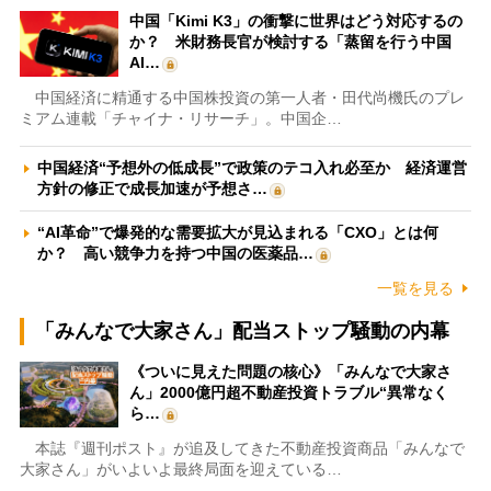
中国「Kimi K3」の衝撃に世界はどう対応するの
か？ 米財務長官が検討する「蒸留を行う中国
AI…
中国経済に精通する中国株投資の第一人者・田代尚機氏のプレ
ミアム連載「チャイナ・リサーチ」。中国企…
中国経済“予想外の低成長”で政策のテコ入れ必至か 経済運営
方針の修正で成長加速が予想さ…
“AI革命”で爆発的な需要拡大が見込まれる「CXO」とは何
か？ 高い競争力を持つ中国の医薬品…
一覧を見る
「みんなで大家さん」配当ストップ騒動の内幕
《ついに見えた問題の核心》「みんなで大家さ
ん」2000億円超不動産投資トラブル“異常なく
ら…
本誌『週刊ポスト』が追及してきた不動産投資商品「みんなで
大家さん」がいよいよ最終局面を迎えている…