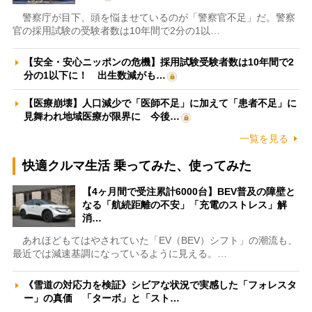
警察庁が目下、頭を悩ませているのが「警察官不足」だ。警察
官の採用試験の受験者数は10年間で2分の1以…
【安全・安心ニッポンの危機】採用試験受験者数は10年間で2
分の1以下に！ 出生数減がも…
【医療崩壊】人口減少で「医師不足」に加えて「患者不足」に
見舞われ地域医療が限界に 今後…
一覧を見る
快適クルマ生活 乗ってみた、使ってみた
【4ヶ月間で受注累計6000台】BEV普及の障壁と
なる「航続距離の不安」「充電のストレス」解
消…
あれほどもてはやされていた「EV（BEV）シフト」の潮流も、
最近では減速基調になっているように見える。…
《雪道の対応力を検証》シビアな状況で実感した「フォレスタ
ー」の真価 「ターボ」と「スト…