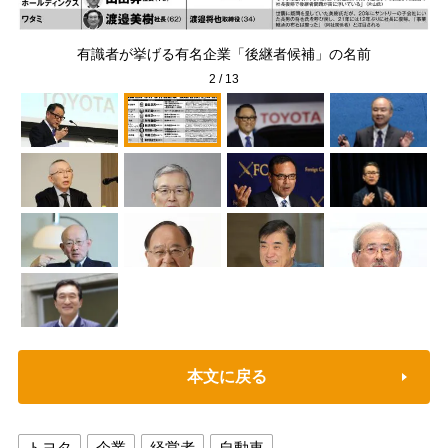
フォ
有識者が挙げる有名企業「後継者候補」の名前
2
/
13
本文に戻る
トヨタ
企業
経営者
自動車