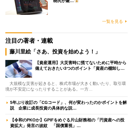
樹氏が厳…
一覧を見る
注目の著者・連載
藤川里絵「さあ、投資を始めよう！」
【資産運用】大災害時に慌てないために平時から
備えておきたい3つのポイント「資産の棚卸し…
大規模な災害が起きると、株式市場が大きく動いたり、取引環
境が不安定になったりすることがある。一方…
5年ぶり改訂の「CGコード」、何が変わったのかポイントを解
説 企業に成長投資の具体的な説…
【令和のPKOか】GPIFをめぐる片山財務相の「円資産への投
資拡大」発言の波紋 「国債重視」…