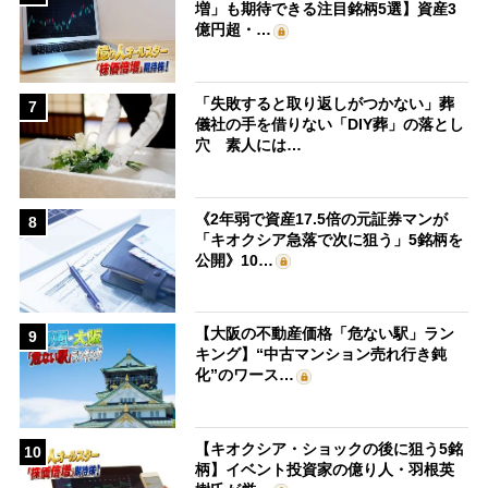
増」も期待できる注目銘柄5選】資産3
億円超・…
「失敗すると取り返しがつかない」葬
7
儀社の手を借りない「DIY葬」の落とし
穴 素人には…
《2年弱で資産17.5倍の元証券マンが
8
「キオクシア急落で次に狙う」5銘柄を
公開》10…
【大阪の不動産価格「危ない駅」ラン
9
キング】“中古マンション売れ行き鈍
化”のワース…
【キオクシア・ショックの後に狙う5銘
10
柄】イベント投資家の億り人・羽根英