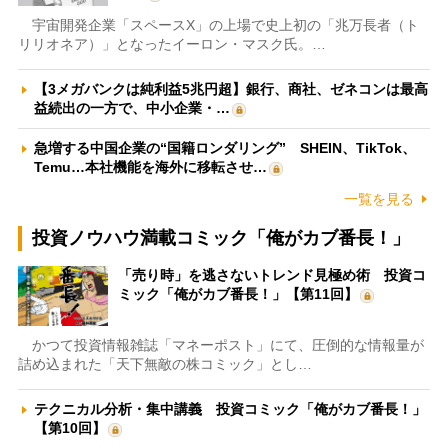
宇宙開発企業「スペースX」の上場で史上初の「兆万長者（ト
リリオネア）」となったイーロン・マスク氏。…
【3メガバンクは純利益5兆円超】銀行、商社、ゼネコンは最高
益続出の一方で、中小企業・…
急増する中国企業の“国籍ロンダリング” SHEIN、TikTok、
Temu…本社機能を海外に移転させ…
一覧を見る
投資ノウハウ満載コミック「俺がカブ番長！」
「売り時」を逃さないトレンド見極め術 投資コ
ミック「俺がカブ番長！」【第11回】
かつて投資情報雑誌「マネーポスト」にて、圧倒的な情報量が
詰め込まれた「天下無敵の株コミック」とし…
テクニカル分析・集中講義 投資コミック「俺がカブ番長！」
【第10回】