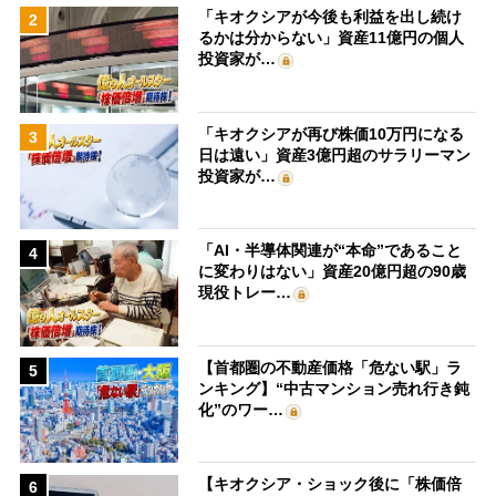
「キオクシアが今後も利益を出し続け
2
るかは分からない」資産11億円の個人
投資家が…
「キオクシアが再び株価10万円になる
3
日は遠い」資産3億円超のサラリーマン
投資家が…
「AI・半導体関連が“本命”であること
4
に変わりはない」資産20億円超の90歳
現役トレー…
【首都圏の不動産価格「危ない駅」ラ
5
ンキング】“中古マンション売れ行き鈍
化”のワー…
【キオクシア・ショック後に「株価倍
6