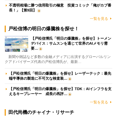
不透明相場に勝つ信用取引の極意 投資コミック「俺がカブ番
長！」【第9回】
一覧を見る
戸松信博の明日の爆騰株を探せ！
【戸松信博氏「明日の爆騰株」を探せ】トーメン
デバイス：サムスンを通じて世界のAIメモリ需
要…
新聞や雑誌など多数の金融メディアに出演するグローバルリン
クアドバイザーズ代表の戸松信博氏が、最新…
【戸松信博氏「明日の爆騰株」を探せ】レーザーテック：最先
端半導体の製造に不可欠な検査装…
【戸松信博氏「明日の爆騰株」を探せ】TDK：AIインフラを支
えるキープレーヤー 成長の再評…
一覧を見る
田代尚機のチャイナ・リサーチ