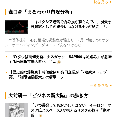
一覧を見る
森口亮「まるわかり市況分析」
「キオクシア急落で含み損が膨らんで…」損失を
投資家としての成長につなげる4つの視点 「…
半導体株を中心に相場の調整色が強まり、7月中旬にはキオク
シアホールディングスがストップ安をつけるな…
「NYダウは高値更新、ナスダック・S&P500は足踏み」が意味
する米国株市場の変化 半…
【歴史的な爆騰劇】時価総額10兆円企業が「2連続ストップ
高」「制限値幅拡大」の衝撃 フ…
一覧を見る
大前研一「ビジネス新大陸」の歩き方
「いつ暴発してもおかしくはない」イーロン・マ
スク氏とスペースXが抱えるリスクの数々「絶対
的…