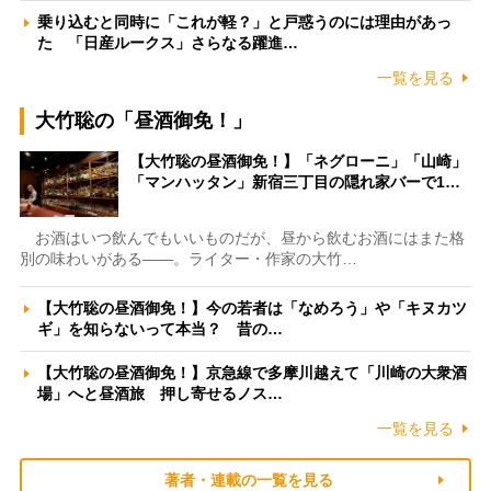
乗り込むと同時に「これが軽？」と戸惑うのには理由があっ
た 「日産ルークス」さらなる躍進…
一覧を見る
大竹聡の「昼酒御免！」
【大竹聡の昼酒御免！】「ネグローニ」「山崎」
「マンハッタン」新宿三丁目の隠れ家バーで1…
お酒はいつ飲んでもいいものだが、昼から飲むお酒にはまた格
別の味わいがある――。ライター・作家の大竹…
【大竹聡の昼酒御免！】今の若者は「なめろう」や「キヌカツ
ギ」を知らないって本当？ 昔の…
【大竹聡の昼酒御免！】京急線で多摩川越えて「川崎の大衆酒
場」へと昼酒旅 押し寄せるノス…
一覧を見る
著者・連載の一覧を見る