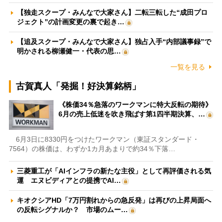
【独走スクープ・みんなで大家さん】二転三転した“成田プロ
ジェクト”の計画変更の裏で起き…
【追及スクープ・みんなで大家さん】独占入手“内部議事録”で
明かされる柳瀬健一・代表の思…
一覧を見る
古賀真人「発掘！好決算銘柄」
《株価34％急落のワークマンに特大反転の期待》
6月の売上低迷を吹き飛ばす第1四半期決算、…
6月3日に8330円をつけたワークマン（東証スタンダード・
7564）の株価は、わずか1カ月あまりで約34％下落…
三菱重工が「AIインフラの新たな主役」として再評価される気
運 エヌビディアとの提携でAI…
キオクシアHD「7万円割れからの急反発」は再びの上昇局面へ
の反転シグナルか？ 市場のムー…