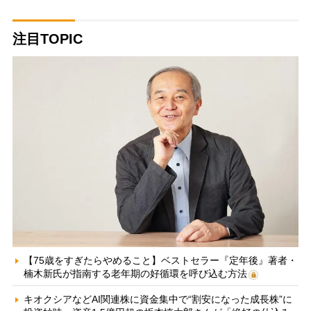
注目TOPIC
【75歳をすぎたらやめること】ベストセラー『定年後』著者・
楠木新氏が指南する老年期の好循環を呼び込む方法
キオクシアなどAI関連株に資金集中で“割安になった成長株”に