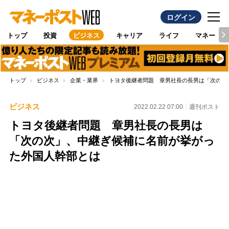
ログイン
トップ
投資
ビジネス
キャリア
ライフ
マネー
トップ
ビジネス
企業・業界
トヨタ後継者問題 章男社長の長男は「次の次
ビジネス
2022.02.22 07:00
週刊ポスト
トヨタ後継者問題 章男社長の長男は
「次の次」、中継ぎ候補に名前が挙がっ
た外国人幹部とは
Loaded
:
100.00%
/
Unmute