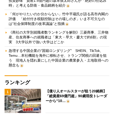
投資妙味 資産1.5億円超の坂本慎太郎さんが「絶好の仕込み
時」と考える防衛・食品銘柄を紹介
「何がやりたいのか分からない」竹中平蔵氏が語る高市内閣の
評価 「給付付き税額控除はその場しのぎ」いま不可欠なの
は“社会保障制度の改革議論”と指摘
《商社の大学別就職者数ランキングを解剖》三菱商事、三井物
産、住友商事への就職者は「東大・早大・慶大で約6割」の現
実 3大学以外で強い大学はどこか
急増する中国企業の“国籍ロンダリング” SHEIN、TikTok、
Temu…本社機能を海外に移転させ、トランプ関税の回避を狙
う 現地人を隠れ蓑にした中国企業の農業参入・土地取得への
懸念も
ランキング
【億り人オールスターが狙う20銘柄】
1
「総資産69億円超」90歳現役トレーダ
ーから“10…