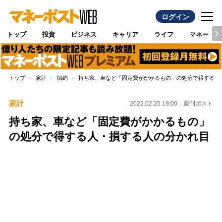
ログイン
トップ
投資
ビジネス
キャリア
ライフ
マネー
トップ
家計
節約
持ち家、車など「固定費がかかるもの」の処分で得する人
家計
2022.02.25 19:00
週刊ポスト
持ち家、車など「固定費がかかるもの」
の処分で得する人・損する人の分かれ目
Loaded
:
100.00%
/
Unmute