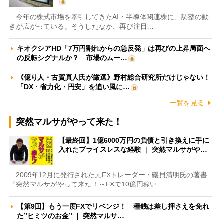
今年の株式市場を牽引してきたAI・半導体関連株に、調整の動
きが広がっている。そうしたなか、再び注目…
キオクシアHD「7万円割れからの急反発」は再びの上昇局面へ
の反転シグナルか？ 市場のムー…
《億り人・古賀真人氏が厳選》野村総合研究所だけじゃない！
「DX・省力化・円安」を追い風に…
一覧を見る
突然マルサがやって来た！
【最終回】1億6000万円の負債と引き換えに手に
入れたプライスレスな経験 ｜ 突然マルサがや…
2009年12月に発行された元FXトレーダー・磯貝清明氏の著書
『突然マルサがやって来た！～FXで10億円稼い…
【第9回】もう一度FXでリベンジ！ 種銭は差し押さえを免れ
た”ヒミツのお金” ｜ 突然マルサ…