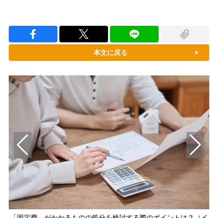
本文に戻る
「固定費」がかかるものの処分を検討する際のポイントは？（イ
服