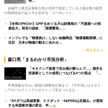
明…
金融庁と東京証券取引所が共同で策定している上場企業の経営
や取締役会のあり方を定める「コーポレート…
【令和のPKOか】GPIFをめぐる片山財務相の「円資産への投
資拡大」発言の波紋 「国債重視」…
インフレでも「物価負け」しない金融商品「物価連動国債」に
注目 元本が物価の動きに合わせ…
一覧を見る
森口亮「まるわかり市況分析」
「キオクシア急落で含み損が膨らんで…」損失を
投資家としての成長につなげる4つの視点 「…
半導体株を中心に相場の調整色が強まり、7月中旬にはキオク
シアホールディングスがストップ安をつけるな…
「NYダウは高値更新、ナスダック・S&P500は足踏み」が意味
する米国株市場の変化 半…