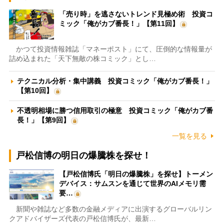
「売り時」を逃さないトレンド見極め術 投資コ
ミック「俺がカブ番長！」【第11回】
かつて投資情報雑誌「マネーポスト」にて、圧倒的な情報量が
詰め込まれた「天下無敵の株コミック」とし…
テクニカル分析・集中講義 投資コミック「俺がカブ番長！」
【第10回】
不透明相場に勝つ信用取引の極意 投資コミック「俺がカブ番
長！」【第9回】
一覧を見る
戸松信博の明日の爆騰株を探せ！
【戸松信博氏「明日の爆騰株」を探せ】トーメン
デバイス：サムスンを通じて世界のAIメモリ需
要…
新聞や雑誌など多数の金融メディアに出演するグローバルリン
クアドバイザーズ代表の戸松信博氏が、最新…