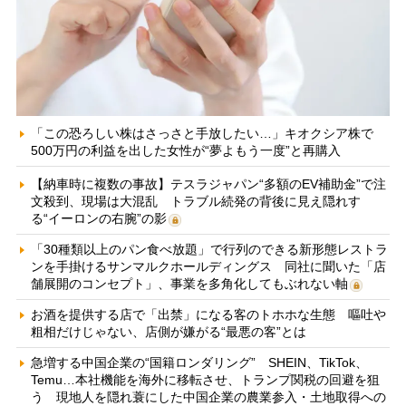
「この恐ろしい株はさっさと手放したい…」キオクシア株で
500万円の利益を出した女性が“夢よもう一度”と再購入
【納車時に複数の事故】テスラジャパン“多額のEV補助金”で注
文殺到、現場は大混乱 トラブル続発の背後に見え隠れす
る“イーロンの右腕”の影
「30種類以上のパン食べ放題」で行列のできる新形態レストラ
ンを手掛けるサンマルクホールディングス 同社に聞いた「店
舗展開のコンセプト」、事業を多角化してもぶれない軸
お酒を提供する店で「出禁」になる客のトホホな生態 嘔吐や
粗相だけじゃない、店側が嫌がる“最悪の客”とは
急増する中国企業の“国籍ロンダリング” SHEIN、TikTok、
Temu…本社機能を海外に移転させ、トランプ関税の回避を狙
う 現地人を隠れ蓑にした中国企業の農業参入・土地取得への