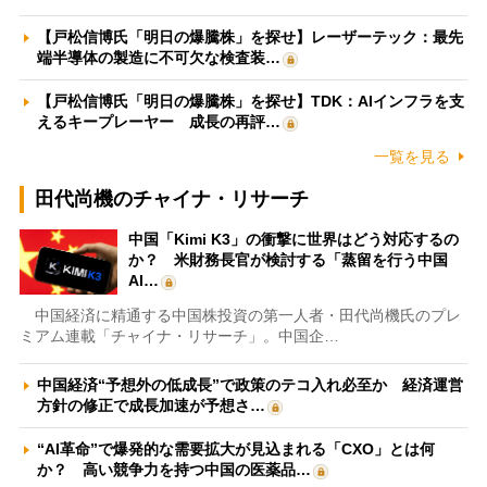
【戸松信博氏「明日の爆騰株」を探せ】レーザーテック：最先
端半導体の製造に不可欠な検査装…
【戸松信博氏「明日の爆騰株」を探せ】TDK：AIインフラを支
えるキープレーヤー 成長の再評…
一覧を見る
田代尚機のチャイナ・リサーチ
中国「Kimi K3」の衝撃に世界はどう対応するの
か？ 米財務長官が検討する「蒸留を行う中国
AI…
中国経済に精通する中国株投資の第一人者・田代尚機氏のプレ
ミアム連載「チャイナ・リサーチ」。中国企…
中国経済“予想外の低成長”で政策のテコ入れ必至か 経済運営
方針の修正で成長加速が予想さ…
“AI革命”で爆発的な需要拡大が見込まれる「CXO」とは何
か？ 高い競争力を持つ中国の医薬品…