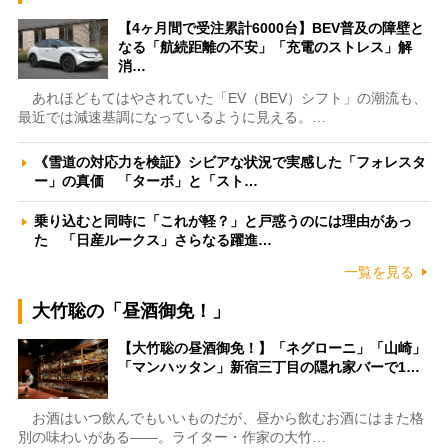
【4ヶ月間で受注累計6000台】BEV普及の障壁と
なる「航続距離の不安」「充電のストレス」解
消…
あれほどもてはやされていた「EV（BEV）シフト」の潮流も、
最近では減速基調になっているように見える。…
《雪道の対応力を検証》シビアな状況で実感した「フォレスタ
ー」の真価 「ターボ」と「スト…
乗り込むと同時に「これが軽？」と戸惑うのには理由があっ
た 「日産ルークス」さらなる躍進…
一覧を見る
大竹聡の「昼酒御免！」
【大竹聡の昼酒御免！】「ネグローニ」「山崎」
「マンハッタン」新宿三丁目の隠れ家バーで1…
お酒はいつ飲んでもいいものだが、昼から飲むお酒にはまた格
別の味わいがある――。ライター・作家の大竹…