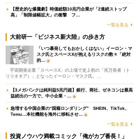
【歴史的な爆騰劇】時価総額10兆円企業が「2連続ストップ
高」「制限値幅拡大」の衝撃 フ…
一覧を見る
大前研一「ビジネス新大陸」の歩き方
「いつ暴発してもおかしくはない」イーロン・マ
スク氏とスペースXが抱えるリスクの数々「絶対
的…
宇宙開発企業「スペースX」の上場で史上初の「兆万長者（ト
リリオネア）」となったイーロン・マスク氏。…
【3メガバンクは純利益5兆円超】銀行、商社、ゼネコンは最高
益続出の一方で、中小企業・…
急増する中国企業の“国籍ロンダリング” SHEIN、TikTok、
Temu…本社機能を海外に移転させ…
一覧を見る
投資ノウハウ満載コミック「俺がカブ番長！」