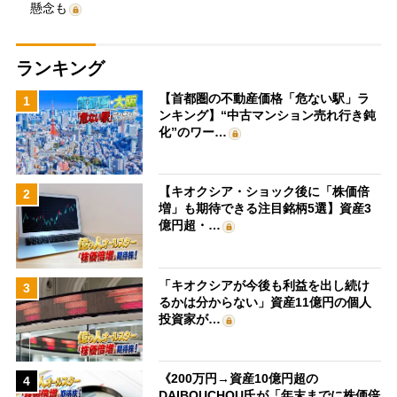
懸念も
ランキング
【首都圏の不動産価格「危ない駅」ラ
1
ンキング】“中古マンション売れ行き鈍
化”のワー…
【キオクシア・ショック後に「株価倍
2
増」も期待できる注目銘柄5選】資産3
億円超・…
「キオクシアが今後も利益を出し続け
3
るかは分からない」資産11億円の個人
投資家が…
《200万円→資産10億円超の
4
DAIBOUCHOU氏が「年末までに株価倍