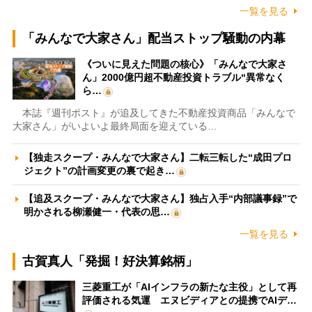
一覧を見る
「みんなで大家さん」配当ストップ騒動の内幕
《ついに見えた問題の核心》「みんなで大家さ
ん」2000億円超不動産投資トラブル“異常なく
ら…
本誌『週刊ポスト』が追及してきた不動産投資商品「みんなで
大家さん」がいよいよ最終局面を迎えている…
【独走スクープ・みんなで大家さん】二転三転した“成田プロ
ジェクト”の計画変更の裏で起き…
【追及スクープ・みんなで大家さん】独占入手“内部議事録”で
明かされる柳瀬健一・代表の思…
一覧を見る
古賀真人「発掘！好決算銘柄」
三菱重工が「AIインフラの新たな主役」として再
評価される気運 エヌビディアとの提携でAIデ…