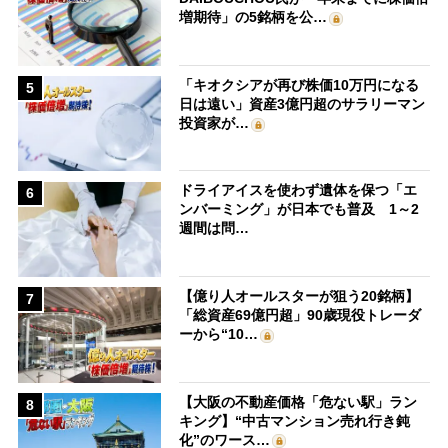
増期待」の5銘柄を公…
「キオクシアが再び株価10万円になる
5
日は遠い」資産3億円超のサラリーマン
投資家が…
ドライアイスを使わず遺体を保つ「エ
6
ンバーミング」が日本でも普及 1～2
週間は問…
【億り人オールスターが狙う20銘柄】
7
「総資産69億円超」90歳現役トレーダ
ーから“10…
【大阪の不動産価格「危ない駅」ラン
8
キング】“中古マンション売れ行き鈍
化”のワース…