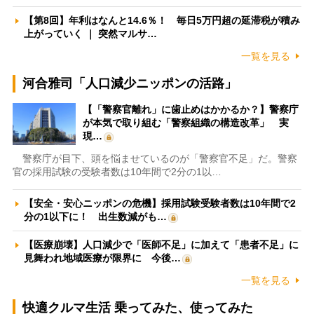
【第8回】年利はなんと14.6％！ 毎日5万円超の延滞税が積み
上がっていく ｜ 突然マルサ…
一覧を見る
河合雅司「人口減少ニッポンの活路」
【「警察官離れ」に歯止めはかかるか？】警察庁
が本気で取り組む「警察組織の構造改革」 実
現…
警察庁が目下、頭を悩ませているのが「警察官不足」だ。警察
官の採用試験の受験者数は10年間で2分の1以…
【安全・安心ニッポンの危機】採用試験受験者数は10年間で2
分の1以下に！ 出生数減がも…
【医療崩壊】人口減少で「医師不足」に加えて「患者不足」に
見舞われ地域医療が限界に 今後…
一覧を見る
快適クルマ生活 乗ってみた、使ってみた