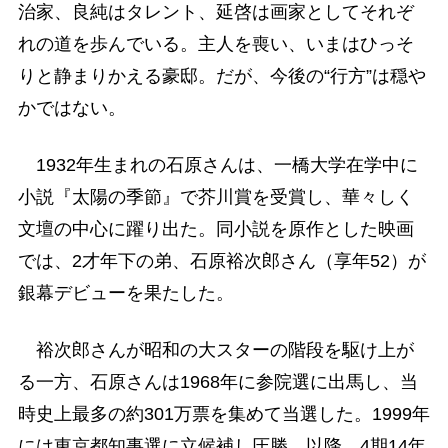
治家、良純はタレント、延啓は画家としてそれぞ
れの道を歩んでいる。主人を喪い、いまはひっそ
りと静まりかえる豪邸。だが、今後の“行方”は穏や
かではない。
1932年生まれの石原さんは、一橋大学在学中に
小説『太陽の季節』で芥川賞を受賞し、華々しく
文壇の中心に躍り出た。同小説を原作とした映画
では、2才年下の弟、石原裕次郎さん（享年52）が
銀幕デビューを果たした。
裕次郎さんが昭和の大スターの階段を駆け上が
る一方、石原さんは1968年に参院選に出馬し、当
時史上最多の約301万票を集めて当選した。1999年
には東京都知事選に立候補し圧勝。以降、4期14年