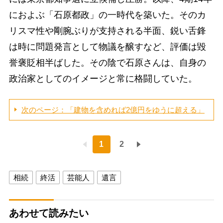
におよぶ「石原都政」の一時代を築いた。そのカ
リスマ性や剛腕ぶりが支持される半面、鋭い舌鋒
は時に問題発言として物議を醸すなど、評価は毀
誉褒貶相半ばした。その陰で石原さんは、自身の
政治家としてのイメージと常に格闘していた。
次のページ：「建物を含めれば2億円をゆうに超える」
1
2
相続
終活
芸能人
遺言
あわせて読みたい