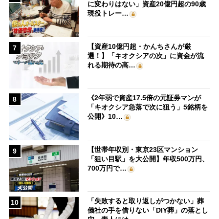
に変わりはない」資産20億円超の90歳
現役トレー…
【資産10億円超・かんちさんが厳
7
選！】「キオクシアの次」に資金が流
れる期待の高…
《2年弱で資産17.5倍の元証券マンが
8
「キオクシア急落で次に狙う」5銘柄を
公開》10…
【世帯年収別・東京23区マンション
9
「狙い目駅」を大公開】年収500万円、
700万円で…
「失敗すると取り返しがつかない」葬
10
儀社の手を借りない「DIY葬」の落とし