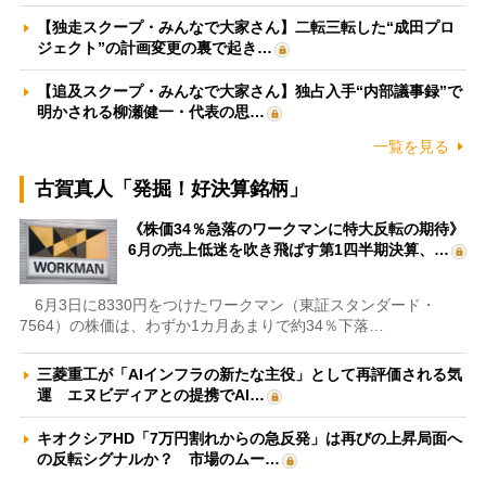
【独走スクープ・みんなで大家さん】二転三転した“成田プロ
ジェクト”の計画変更の裏で起き…
【追及スクープ・みんなで大家さん】独占入手“内部議事録”で
明かされる柳瀬健一・代表の思…
一覧を見る
古賀真人「発掘！好決算銘柄」
《株価34％急落のワークマンに特大反転の期待》
6月の売上低迷を吹き飛ばす第1四半期決算、…
6月3日に8330円をつけたワークマン（東証スタンダード・
7564）の株価は、わずか1カ月あまりで約34％下落…
三菱重工が「AIインフラの新たな主役」として再評価される気
運 エヌビディアとの提携でAI…
キオクシアHD「7万円割れからの急反発」は再びの上昇局面へ
の反転シグナルか？ 市場のムー…