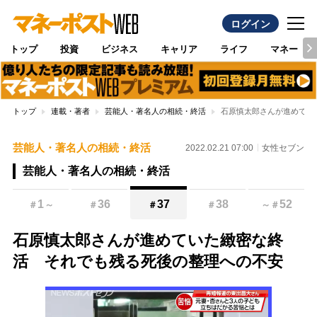
ログイン
トップ
投資
ビジネス
キャリア
ライフ
マネー
トップ
連載・著者
芸能人・著名人の相続・終活
石原慎太郎さんが進めてい
芸能人・著名人の相続・終活
2022.02.21 07:00
女性セブン
芸能人・著名人の相続・終活
1
36
37
38
52
＃
～
＃
＃
＃
～
＃
石原慎太郎さんが進めていた緻密な終
活 それでも残る死後の整理への不安