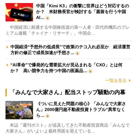
中国「Kimi K3」の衝撃に世界はどう対応するの
か？ 米財務長官が検討する「蒸留を行う中国
AI…
中国経済に精通する中国株投資の第一人者・田代尚機氏のプレ
ミアム連載「チャイナ・リサーチ」。中国企…
中国経済“予想外の低成長”で政策のテコ入れ必至か 経済運営
方針の修正で成長加速が予想さ…
“AI革命”で爆発的な需要拡大が見込まれる「CXO」とは何
か？ 高い競争力を持つ中国の医薬品…
一覧を見る
「みんなで大家さん」配当ストップ騒動の内幕
《ついに見えた問題の核心》「みんなで大家さ
ん」2000億円超不動産投資トラブル“異常なく
ら…
本誌『週刊ポスト』が追及してきた不動産投資商品「みんなで
大家さん」がいよいよ最終局面を迎えている…