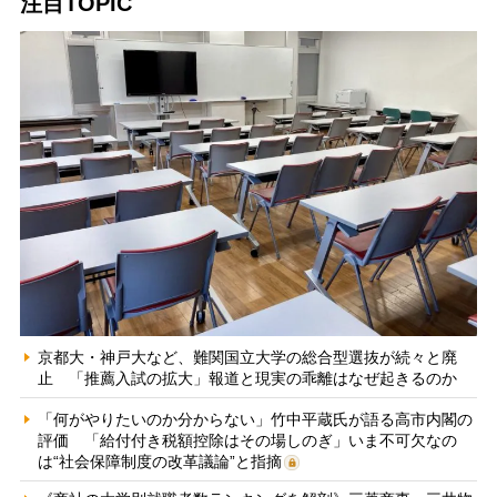
注目TOPIC
京都大・神戸大など、難関国立大学の総合型選抜が続々と廃
止 「推薦入試の拡大」報道と現実の乖離はなぜ起きるのか
「何がやりたいのか分からない」竹中平蔵氏が語る高市内閣の
評価 「給付付き税額控除はその場しのぎ」いま不可欠なの
は“社会保障制度の改革議論”と指摘