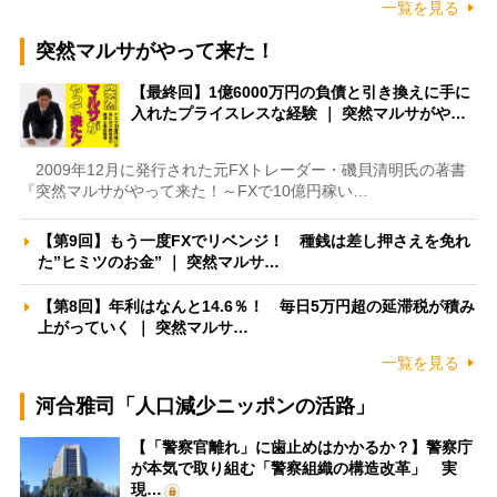
一覧を見る
突然マルサがやって来た！
【最終回】1億6000万円の負債と引き換えに手に
入れたプライスレスな経験 ｜ 突然マルサがや…
2009年12月に発行された元FXトレーダー・磯貝清明氏の著書
『突然マルサがやって来た！～FXで10億円稼い…
【第9回】もう一度FXでリベンジ！ 種銭は差し押さえを免れ
た”ヒミツのお金” ｜ 突然マルサ…
【第8回】年利はなんと14.6％！ 毎日5万円超の延滞税が積み
上がっていく ｜ 突然マルサ…
一覧を見る
河合雅司「人口減少ニッポンの活路」
【「警察官離れ」に歯止めはかかるか？】警察庁
が本気で取り組む「警察組織の構造改革」 実
現…