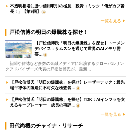
不透明相場に勝つ信用取引の極意 投資コミック「俺がカブ番
長！」【第9回】
一覧を見る
戸松信博の明日の爆騰株を探せ！
【戸松信博氏「明日の爆騰株」を探せ】トーメン
デバイス：サムスンを通じて世界のAIメモリ需
要…
新聞や雑誌など多数の金融メディアに出演するグローバルリン
クアドバイザーズ代表の戸松信博氏が、最新…
【戸松信博氏「明日の爆騰株」を探せ】レーザーテック：最先
端半導体の製造に不可欠な検査装…
【戸松信博氏「明日の爆騰株」を探せ】TDK：AIインフラを支
えるキープレーヤー 成長の再評…
一覧を見る
田代尚機のチャイナ・リサーチ