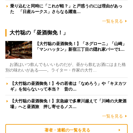
乗り込むと同時に「これが軽？」と戸惑うのには理由があっ
た 「日産ルークス」さらなる躍進…
一覧を見る
大竹聡の「昼酒御免！」
【大竹聡の昼酒御免！】「ネグローニ」「山崎」
「マンハッタン」新宿三丁目の隠れ家バーで1…
お酒はいつ飲んでもいいものだが、昼から飲むお酒にはまた格
別の味わいがある――。ライター・作家の大竹…
【大竹聡の昼酒御免！】今の若者は「なめろう」や「キヌカツ
ギ」を知らないって本当？ 昔の…
【大竹聡の昼酒御免！】京急線で多摩川越えて「川崎の大衆酒
場」へと昼酒旅 押し寄せるノス…
一覧を見る
著者・連載の一覧を見る