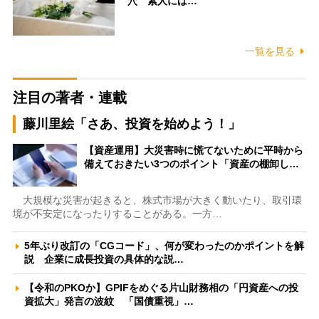
穴 素人には…
一覧を見る
注目の著者・連載
藤川里絵「さあ、投資を始めよう！」
【資産運用】大災害時に慌てないために平時から
備えておきたい3つのポイント「資産の棚卸し…
大規模な災害が起きると、株式市場が大きく動いたり、取引環
境が不安定になったりすることがある。一方…
5年ぶり改訂の「CGコード」、何が変わったのかポイントを解
説 企業に成長投資の具体的な説…
【令和のPKOか】GPIFをめぐる片山財務相の「円資産への投
資拡大」発言の波紋 「国債重視」…