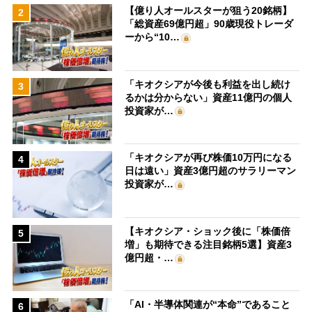
【億り人オールスターが狙う20銘柄】
2
「総資産69億円超」90歳現役トレーダ
ーから“10…
「キオクシアが今後も利益を出し続け
3
るかは分からない」資産11億円の個人
投資家が…
「キオクシアが再び株価10万円になる
4
日は遠い」資産3億円超のサラリーマン
投資家が…
【キオクシア・ショック後に「株価倍
5
増」も期待できる注目銘柄5選】資産3
億円超・…
「AI・半導体関連が“本命”であること
6