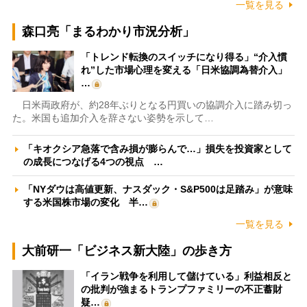
一覧を見る
森口亮「まるわかり市況分析」
「トレンド転換のスイッチになり得る」“介入慣
れ”した市場心理を変える「日米協調為替介入」
…
日米両政府が、約28年ぶりとなる円買いの協調介入に踏み切っ
た。米国も追加介入を辞さない姿勢を示して…
「キオクシア急落で含み損が膨らんで…」損失を投資家として
の成長につなげる4つの視点 …
「NYダウは高値更新、ナスダック・S&P500は足踏み」が意味
する米国株市場の変化 半…
一覧を見る
大前研一「ビジネス新大陸」の歩き方
「イラン戦争を利用して儲けている」利益相反と
の批判が強まるトランプファミリーの不正蓄財
疑…