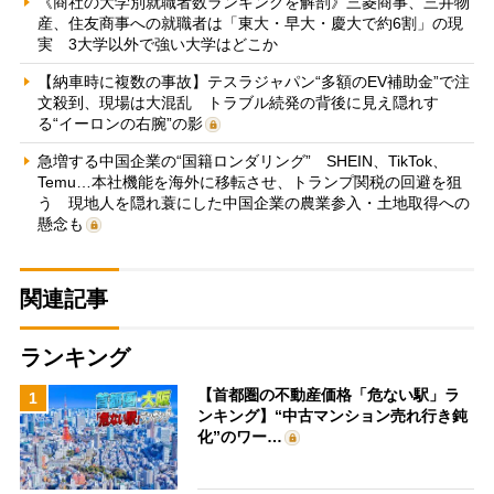
《商社の大学別就職者数ランキングを解剖》三菱商事、三井物
産、住友商事への就職者は「東大・早大・慶大で約6割」の現
実 3大学以外で強い大学はどこか
【納車時に複数の事故】テスラジャパン“多額のEV補助金”で注
文殺到、現場は大混乱 トラブル続発の背後に見え隠れす
る“イーロンの右腕”の影
急増する中国企業の“国籍ロンダリング” SHEIN、TikTok、
Temu…本社機能を海外に移転させ、トランプ関税の回避を狙
う 現地人を隠れ蓑にした中国企業の農業参入・土地取得への
懸念も
関連記事
ランキング
【首都圏の不動産価格「危ない駅」ラ
1
ンキング】“中古マンション売れ行き鈍
化”のワー…