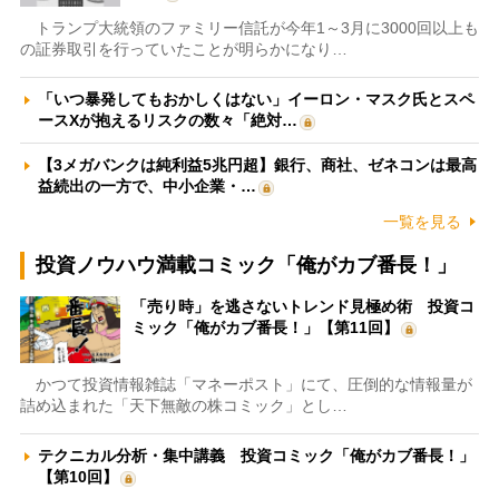
トランプ大統領のファミリー信託が今年1～3月に3000回以上も
の証券取引を行っていたことが明らかになり…
「いつ暴発してもおかしくはない」イーロン・マスク氏とスペ
ースXが抱えるリスクの数々「絶対…
【3メガバンクは純利益5兆円超】銀行、商社、ゼネコンは最高
益続出の一方で、中小企業・…
一覧を見る
投資ノウハウ満載コミック「俺がカブ番長！」
「売り時」を逃さないトレンド見極め術 投資コ
ミック「俺がカブ番長！」【第11回】
かつて投資情報雑誌「マネーポスト」にて、圧倒的な情報量が
詰め込まれた「天下無敵の株コミック」とし…
テクニカル分析・集中講義 投資コミック「俺がカブ番長！」
【第10回】