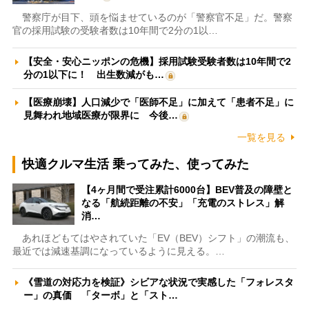
警察庁が目下、頭を悩ませているのが「警察官不足」だ。警察
官の採用試験の受験者数は10年間で2分の1以…
【安全・安心ニッポンの危機】採用試験受験者数は10年間で2
分の1以下に！ 出生数減がも…
【医療崩壊】人口減少で「医師不足」に加えて「患者不足」に
見舞われ地域医療が限界に 今後…
一覧を見る
快適クルマ生活 乗ってみた、使ってみた
【4ヶ月間で受注累計6000台】BEV普及の障壁と
なる「航続距離の不安」「充電のストレス」解
消…
あれほどもてはやされていた「EV（BEV）シフト」の潮流も、
最近では減速基調になっているように見える。…
《雪道の対応力を検証》シビアな状況で実感した「フォレスタ
ー」の真価 「ターボ」と「スト…