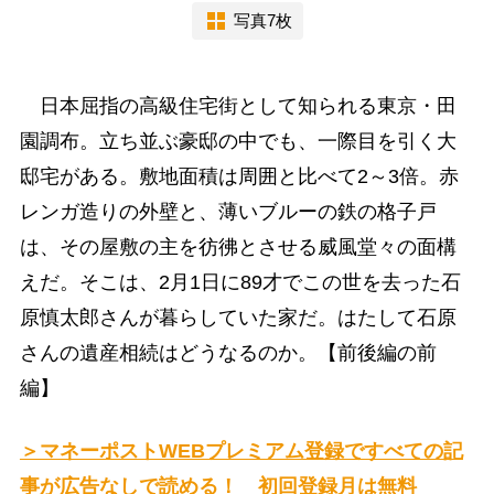
写真7枚
日本屈指の高級住宅街として知られる東京・田
園調布。立ち並ぶ豪邸の中でも、一際目を引く大
邸宅がある。敷地面積は周囲と比べて2～3倍。赤
レンガ造りの外壁と、薄いブルーの鉄の格子戸
は、その屋敷の主を彷彿とさせる威風堂々の面構
えだ。そこは、2月1日に89才でこの世を去った石
原慎太郎さんが暮らしていた家だ。はたして石原
さんの遺産相続はどうなるのか。【前後編の前
編】
＞マネーポストWEBプレミアム登録ですべての記
事が広告なしで読める！ 初回登録月は無料