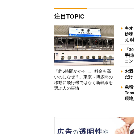
注目TOPIC
キオ
妙味
える
「3
手掛
コン
「約5時間かかるし、料金も高
お酒
いのになぜ？」東京～博多間の
だけ
移動に飛行機ではなく新幹線を
急増
選ぶ人の事情
Te
現地