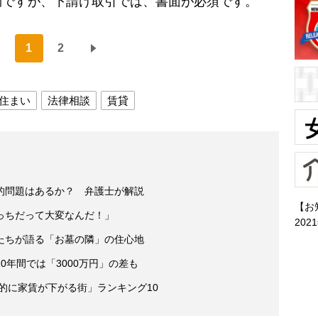
効ですが、下請け取引では、書面が必須です。
1
2
住まい
法律相談
賃貸
的問題はあるか？ 弁護士が解説
【お
っちだって大変なんだ！」
202
たちが語る「お墓の隣」の住心地
0年間では「3000万円」の差も
劇的に家賃が下がる街」ランキング10