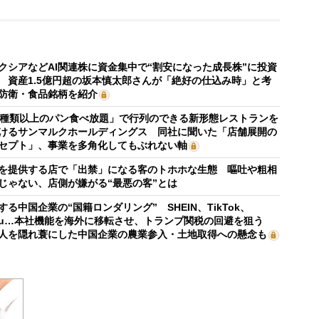
クシアなどAI関連株に資金集中で“割安になった成長株”に投資
 資産1.5億円超の坂本慎太郎さんが「絶好の仕込み時」と考
防衛・食品銘柄を紹介
0種類以上のパン食べ放題」で行列のできる新形態レストランを
けるサンマルクホールディングス 同社に聞いた「店舗展開の
セプト」、事業を多角化してもぶれない軸
を提供する店で「出禁」になる客のトホホな生態 嘔吐や粗相
じゃない、店側が嫌がる“最悪の客”とは
する中国企業の“国籍ロンダリング” SHEIN、TikTok、
mu…本社機能を海外に移転させ、トランプ関税の回避を狙う
人を隠れ蓑にした中国企業の農業参入・土地取得への懸念も