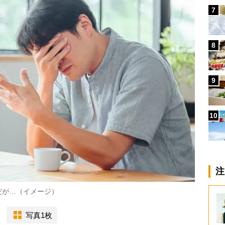
7
8
9
10
注
だが…（イメージ）
写真1枚