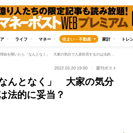
ア
ライフ
マネー
住まい・不動産
家計
トレ
理由を聞いたら「なんとなく」 大家の気分で入居拒否するのは法的に妥当？
2022.03.20 19:00
週刊ポスト
なんとなく」 大家の気分
は法的に妥当？
Loaded
:
87.48%
/