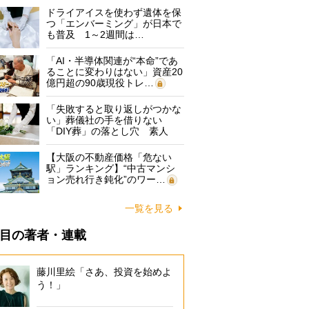
ドライアイスを使わず遺体を保
つ「エンバーミング」が日本で
も普及 1～2週間は…
「AI・半導体関連が“本命”であ
ることに変わりはない」資産20
億円超の90歳現役トレ…
「失敗すると取り返しがつかな
い」葬儀社の手を借りない
「DIY葬」の落とし穴 素人
に…
【大阪の不動産価格「危ない
駅」ランキング】“中古マンシ
ョン売れ行き鈍化”のワー…
一覧を見る
目の著者・連載
藤川里絵「さあ、投資を始めよ
う！」