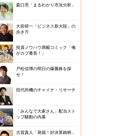
森口亮「まるわかり市況分析」
大前研一「ビジネス新大陸」の
歩き方
投資ノウハウ満載コミック「俺
がカブ番長！」
戸松信博の明日の爆騰株を探
せ！
田代尚機のチャイナ・リサーチ
「みんなで大家さん」配当スト
ップ騒動の内幕
古賀真人「発掘！好決算銘柄」