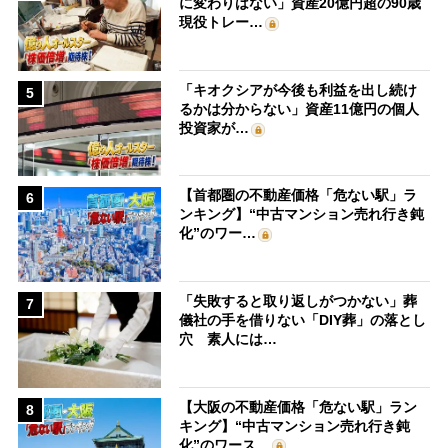
に変わりはない」資産20億円超の90歳
現役トレー…
「キオクシアが今後も利益を出し続け
5
るかは分からない」資産11億円の個人
投資家が…
【首都圏の不動産価格「危ない駅」ラ
6
ンキング】“中古マンション売れ行き鈍
化”のワー…
「失敗すると取り返しがつかない」葬
7
儀社の手を借りない「DIY葬」の落とし
穴 素人には…
【大阪の不動産価格「危ない駅」ラン
8
キング】“中古マンション売れ行き鈍
化”のワース…