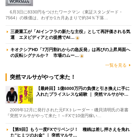
6月3日に8330円をつけたワークマン（東証スタンダード・
7564）の株価は、わずか1カ月あまりで約34％下落…
三菱重工が「AIインフラの新たな主役」として再評価される気
運 エヌビディアとの提携でAI…
キオクシアHD「7万円割れからの急反発」は再びの上昇局面へ
の反転シグナルか？ 市場のムー…
一覧を見る
突然マルサがやって来た！
【最終回】1億6000万円の負債と引き換えに手に
入れたプライスレスな経験 ｜ 突然マルサがや…
2009年12月に発行された元FXトレーダー・磯貝清明氏の著書
『突然マルサがやって来た！～FXで10億円稼い…
【第9回】もう一度FXでリベンジ！ 種銭は差し押さえを免れ
た”ヒミツのお金” ｜ 突然マルサ…