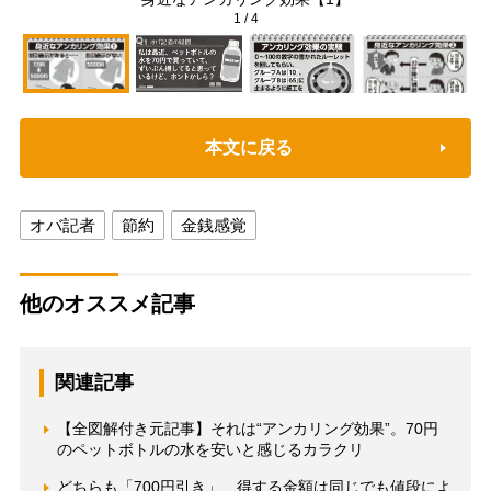
1
/
4
本文に戻る
オバ記者
節約
金銭感覚
他のオススメ記事
関連記事
【全図解付き元記事】それは“アンカリング効果”。70円
のペットボトルの水を安いと感じるカラクリ
どちらも「700円引き」 得する金額は同じでも値段によ