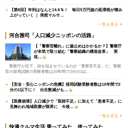
【第8回】年利はなんと14.6％！ 毎日5万円超の延滞税が積み
上がっていく ｜ 突然マルサ…
一覧を見る
河合雅司「人口減少ニッポンの活路」
【「警察官離れ」に歯止めはかかるか？】警察庁
が本気で取り組む「警察組織の構造改革」 実
現…
警察庁が目下、頭を悩ませているのが「警察官不足」だ。警察
官の採用試験の受験者数は10年間で2分の1以…
【安全・安心ニッポンの危機】採用試験受験者数は10年間で2
分の1以下に！ 出生数減がも…
【医療崩壊】人口減少で「医師不足」に加えて「患者不足」に
見舞われ地域医療が限界に 今後…
一覧を見る
快適クルマ生活 乗ってみた、使ってみた