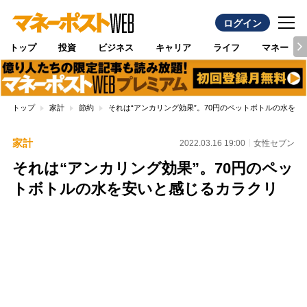
ログイン
トップ
投資
ビジネス
キャリア
ライフ
マネー
トップ
家計
節約
それは“アンカリング効果”。70円のペットボトルの水を安
家計
2022.03.16 19:00
女性セブン
それは“アンカリング効果”。70円のペッ
トボトルの水を安いと感じるカラクリ
Loaded
:
100.00%
/
Unmute