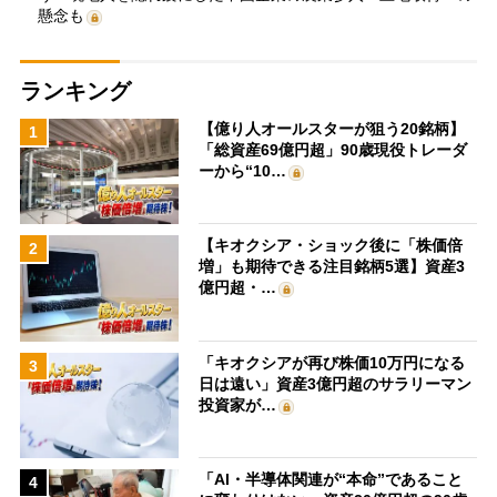
懸念も
ランキング
【億り人オールスターが狙う20銘柄】
1
「総資産69億円超」90歳現役トレーダ
ーから“10…
【キオクシア・ショック後に「株価倍
2
増」も期待できる注目銘柄5選】資産3
億円超・…
「キオクシアが再び株価10万円になる
3
日は遠い」資産3億円超のサラリーマン
投資家が…
「AI・半導体関連が“本命”であること
4