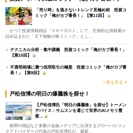
「売り時」を逃さないトレンド見極め術 投資コ
ミック「俺がカブ番長！」【第11回】
かつて投資情報雑誌「マネーポスト」にて、圧倒的な情報量が
詰め込まれた「天下無敵の株コミック」とし…
テクニカル分析・集中講義 投資コミック「俺がカブ番長！」
【第10回】
不透明相場に勝つ信用取引の極意 投資コミック「俺がカブ番
長！」【第9回】
一覧を見る
戸松信博の明日の爆騰株を探せ！
【戸松信博氏「明日の爆騰株」を探せ】トーメン
デバイス：サムスンを通じて世界のAIメモリ需
要…
新聞や雑誌など多数の金融メディアに出演するグローバルリン
クアドバイザーズ代表の戸松信博氏が、最新…