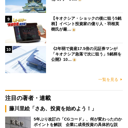
【キオクシア・ショックの後に狙う5銘
9
柄】イベント投資家の億り人・羽根英
樹氏が厳…
《2年弱で資産17.5倍の元証券マンが
10
「キオクシア急落で次に狙う」5銘柄を
公開》10…
一覧を見る
注目の著者・連載
藤川里絵「さあ、投資を始めよう！」
5年ぶり改訂の「CGコード」、何が変わったのか
ポイントを解説 企業に成長投資の具体的な説