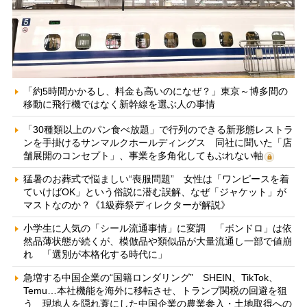
「約5時間かかるし、料金も高いのになぜ？」東京～博多間の
移動に飛行機ではなく新幹線を選ぶ人の事情
「30種類以上のパン食べ放題」で行列のできる新形態レストラ
ンを手掛けるサンマルクホールディングス 同社に聞いた「店
舗展開のコンセプト」、事業を多角化してもぶれない軸
猛暑のお葬式で悩ましい“喪服問題” 女性は「ワンピースを着
ていけばOK」という俗説に潜む誤解、なぜ「ジャケット」が
マストなのか？《1級葬祭ディレクターが解説》
小学生に人気の「シール流通事情」に変調 「ボンドロ」は依
然品薄状態が続くが、模倣品や類似品が大量流通し一部で値崩
れ 「選別が本格化する時代に」
急増する中国企業の“国籍ロンダリング” SHEIN、TikTok、
Temu…本社機能を海外に移転させ、トランプ関税の回避を狙
う 現地人を隠れ蓑にした中国企業の農業参入・土地取得への