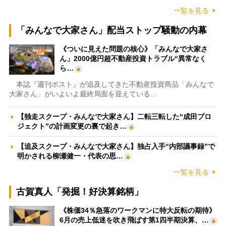
一覧を見る
「みんなで大家さん」配当ストップ騒動の内幕
《ついに見えた問題の核心》「みんなで大家さ
ん」2000億円超不動産投資トラブル“異常なく
ら…
本誌『週刊ポスト』が追及してきた不動産投資商品「みんなで
大家さん」がいよいよ最終局面を迎えている…
【独走スクープ・みんなで大家さん】二転三転した“成田プロ
ジェクト”の計画変更の裏で起き…
【追及スクープ・みんなで大家さん】独占入手“内部議事録”で
明かされる柳瀬健一・代表の思…
一覧を見る
古賀真人「発掘！好決算銘柄」
《株価34％急落のワークマンに特大反転の期待》
6月の売上低迷を吹き飛ばす第1四半期決算、…