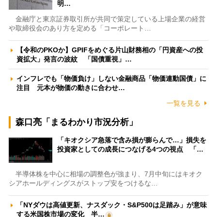
明…
金融庁と東京証券取引所が共同で策定している上場企業の経営
や取締役会のあり方を定める「コーポレート…
【令和のPKOか】GPIFをめぐる片山財務相の「円資産への投
資拡大」発言の波紋 「国債重視」…
インフレでも「物価負け」しない金融商品「物価連動国債」に
注目 元本が物価の動きに合わせ…
一覧を見る
森口亮「まるわかり市況分析」
「キオクシア急落で含み損が膨らんで…」損失を
投資家としての成長につなげる4つの視点 「…
半導体株を中心に相場の調整色が強まり、7月中旬にはキオク
シアホールディングスがストップ安をつけるな…
「NYダウは高値更新、ナスダック・S&P500は足踏み」が意味
する米国株市場の変化 半…