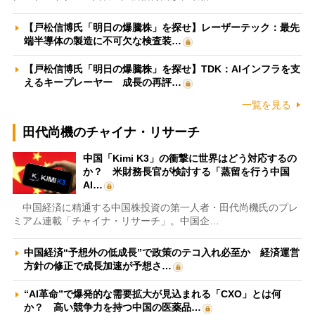
【戸松信博氏「明日の爆騰株」を探せ】レーザーテック：最先
端半導体の製造に不可欠な検査装…
【戸松信博氏「明日の爆騰株」を探せ】TDK：AIインフラを支
えるキープレーヤー 成長の再評…
一覧を見る
田代尚機のチャイナ・リサーチ
中国「Kimi K3」の衝撃に世界はどう対応するの
か？ 米財務長官が検討する「蒸留を行う中国
AI…
中国経済に精通する中国株投資の第一人者・田代尚機氏のプレ
ミアム連載「チャイナ・リサーチ」。中国企…
中国経済“予想外の低成長”で政策のテコ入れ必至か 経済運営
方針の修正で成長加速が予想さ…
“AI革命”で爆発的な需要拡大が見込まれる「CXO」とは何
か？ 高い競争力を持つ中国の医薬品…