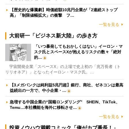
【歴史的な爆騰劇】時価総額10兆円企業が「2連続ストップ
高」「制限値幅拡大」の衝撃 フ…
一覧を見る
大前研一「ビジネス新大陸」の歩き方
「いつ暴発してもおかしくはない」イーロン・マ
スク氏とスペースXが抱えるリスクの数々「絶対
的…
宇宙開発企業「スペースX」の上場で史上初の「兆万長者（ト
リリオネア）」となったイーロン・マスク氏。…
【3メガバンクは純利益5兆円超】銀行、商社、ゼネコンは最高
益続出の一方で、中小企業・…
急増する中国企業の“国籍ロンダリング” SHEIN、TikTok、
Temu…本社機能を海外に移転させ…
一覧を見る
投資ノウハウ満載コミック「俺がカブ番長！」