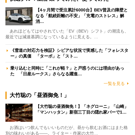
【4ヶ月間で受注累計6000台】BEV普及の障壁と
なる「航続距離の不安」「充電のストレス」解
消…
あれほどもてはやされていた「EV（BEV）シフト」の潮流も、
最近では減速基調になっているように見える。…
《雪道の対応力を検証》シビアな状況で実感した「フォレスタ
ー」の真価 「ターボ」と「スト…
乗り込むと同時に「これが軽？」と戸惑うのには理由があっ
た 「日産ルークス」さらなる躍進…
一覧を見る
大竹聡の「昼酒御免！」
【大竹聡の昼酒御免！】「ネグローニ」「山崎」
「マンハッタン」新宿三丁目の隠れ家バーで1…
お酒はいつ飲んでもいいものだが、昼から飲むお酒にはまた格
別の味わいがある――。ライター・作家の大竹…