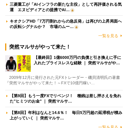
三菱重工が「AIインフラの新たな主役」として再評価される気
運 エヌビディアとの提携でAI…
キオクシアHD「7万円割れからの急反発」は再びの上昇局面へ
の反転シグナルか？ 市場のムー…
一覧を見る
突然マルサがやって来た！
【最終回】1億6000万円の負債と引き換えに手に
入れたプライスレスな経験 ｜ 突然マルサがや…
2009年12月に発行された元FXトレーダー・磯貝清明氏の著書
『突然マルサがやって来た！～FXで10億円稼い…
【第9回】もう一度FXでリベンジ！ 種銭は差し押さえを免れ
た”ヒミツのお金” ｜ 突然マルサ…
【第8回】年利はなんと14.6％！ 毎日5万円超の延滞税が積み
上がっていく ｜ 突然マルサ…
一覧を見る