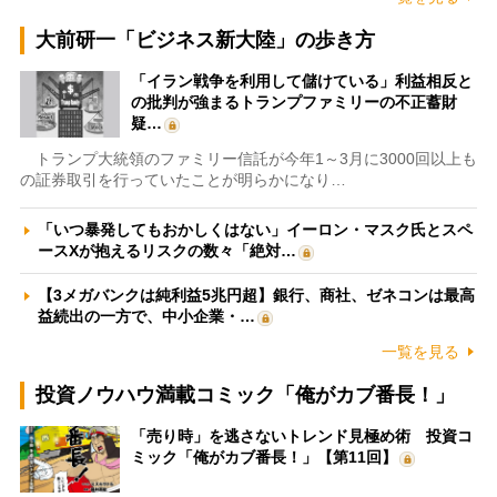
大前研一「ビジネス新大陸」の歩き方
「イラン戦争を利用して儲けている」利益相反と
の批判が強まるトランプファミリーの不正蓄財
疑…
トランプ大統領のファミリー信託が今年1～3月に3000回以上も
の証券取引を行っていたことが明らかになり…
「いつ暴発してもおかしくはない」イーロン・マスク氏とスペ
ースXが抱えるリスクの数々「絶対…
【3メガバンクは純利益5兆円超】銀行、商社、ゼネコンは最高
益続出の一方で、中小企業・…
一覧を見る
投資ノウハウ満載コミック「俺がカブ番長！」
「売り時」を逃さないトレンド見極め術 投資コ
ミック「俺がカブ番長！」【第11回】