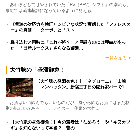
あれほどもてはやされていた「EV（BEV）シフト」の潮流も、
最近では減速基調になっているように見える。…
《雪道の対応力を検証》シビアな状況で実感した「フォレスタ
ー」の真価 「ターボ」と「スト…
乗り込むと同時に「これが軽？」と戸惑うのには理由があっ
た 「日産ルークス」さらなる躍進…
一覧を見る
大竹聡の「昼酒御免！」
【大竹聡の昼酒御免！】「ネグローニ」「山崎」
「マンハッタン」新宿三丁目の隠れ家バーで1…
お酒はいつ飲んでもいいものだが、昼から飲むお酒にはまた格
別の味わいがある――。ライター・作家の大竹…
【大竹聡の昼酒御免！】今の若者は「なめろう」や「キヌカツ
ギ」を知らないって本当？ 昔の…