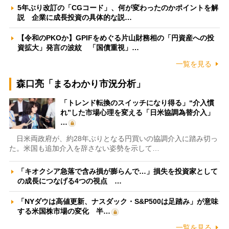
5年ぶり改訂の「CGコード」、何が変わったのかポイントを解
説 企業に成長投資の具体的な説…
【令和のPKOか】GPIFをめぐる片山財務相の「円資産への投
資拡大」発言の波紋 「国債重視」…
一覧を見る
森口亮「まるわかり市況分析」
「トレンド転換のスイッチになり得る」“介入慣
れ”した市場心理を変える「日米協調為替介入」
…
日米両政府が、約28年ぶりとなる円買いの協調介入に踏み切っ
た。米国も追加介入を辞さない姿勢を示して…
「キオクシア急落で含み損が膨らんで…」損失を投資家として
の成長につなげる4つの視点 …
「NYダウは高値更新、ナスダック・S&P500は足踏み」が意味
する米国株市場の変化 半…
一覧を見る