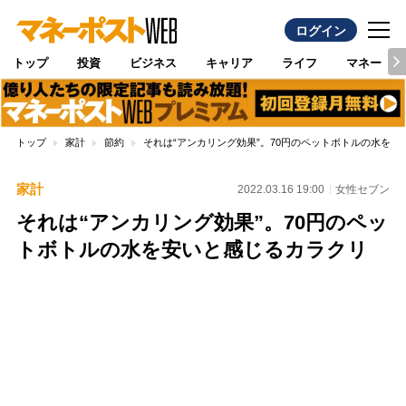
ログイン
トップ
投資
ビジネス
キャリア
ライフ
マネー
トップ
家計
節約
それは“アンカリング効果”。70円のペットボトルの水を安
家計
2022.03.16 19:00
女性セブン
それは“アンカリング効果”。70円のペッ
トボトルの水を安いと感じるカラクリ
Loaded
:
100.00%
/
Unmute