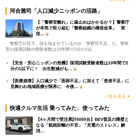
河合雅司「人口減少ニッポンの活路」
【「警察官離れ」に歯止めはかかるか？】警察庁
が本気で取り組む「警察組織の構造改革」 実
現…
警察庁が目下、頭を悩ませているのが「警察官不足」だ。警察
官の採用試験の受験者数は10年間で2分の1以…
【安全・安心ニッポンの危機】採用試験受験者数は10年間で2
分の1以下に！ 出生数減がも…
【医療崩壊】人口減少で「医師不足」に加えて「患者不足」に
見舞われ地域医療が限界に 今後…
一覧を見る
快適クルマ生活 乗ってみた、使ってみた
【4ヶ月間で受注累計6000台】BEV普及の障壁と
なる「航続距離の不安」「充電のストレス」解
消…