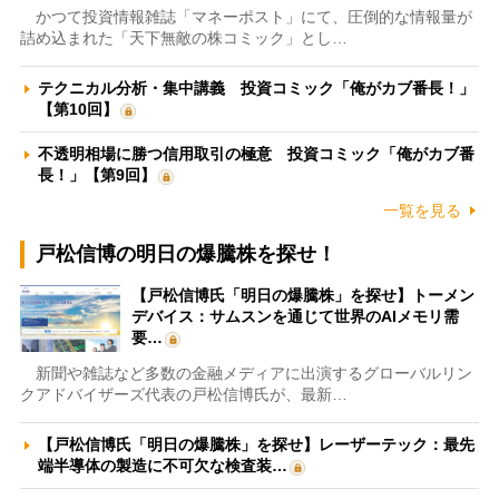
かつて投資情報雑誌「マネーポスト」にて、圧倒的な情報量が
詰め込まれた「天下無敵の株コミック」とし…
テクニカル分析・集中講義 投資コミック「俺がカブ番長！」
【第10回】
不透明相場に勝つ信用取引の極意 投資コミック「俺がカブ番
長！」【第9回】
一覧を見る
戸松信博の明日の爆騰株を探せ！
【戸松信博氏「明日の爆騰株」を探せ】トーメン
デバイス：サムスンを通じて世界のAIメモリ需
要…
新聞や雑誌など多数の金融メディアに出演するグローバルリン
クアドバイザーズ代表の戸松信博氏が、最新…
【戸松信博氏「明日の爆騰株」を探せ】レーザーテック：最先
端半導体の製造に不可欠な検査装…