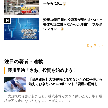
ーから“10…
資産10億円超の投資家が明かす“AI・半
10
導体相場に乗らなかった理由” フルポ
ジション…
一覧を見る
注目の著者・連載
藤川里絵「さあ、投資を始めよう！」
【資産運用】大災害時に慌てないために平時から
備えておきたい3つのポイント「資産の棚卸し…
大規模な災害が起きると、株式市場が大きく動いたり、取引環
境が不安定になったりすることがある。一方…