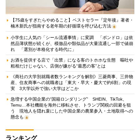
【75歳をすぎたらやめること】ベストセラー『定年後』著者・
楠木新氏が指南する老年期の好循環を呼び込む方法
小学生に人気の「シール流通事情」に変調 「ボンドロ」は依
然品薄状態が続くが、模倣品や類似品が大量流通し一部で値崩
れ 「選別が本格化する時代に」
お酒を提供する店で「出禁」になる客のトホホな生態 嘔吐や
粗相だけじゃない、店側が嫌がる“最悪の客”とは
《商社の大学別就職者数ランキングを解剖》三菱商事、三井物
産、住友商事への就職者は「東大・早大・慶大で約6割」の現
実 3大学以外で強い大学はどこか
急増する中国企業の“国籍ロンダリング” SHEIN、TikTok、
Temu…本社機能を海外に移転させ、トランプ関税の回避を狙
う 現地人を隠れ蓑にした中国企業の農業参入・土地取得への
懸念も
ランキング