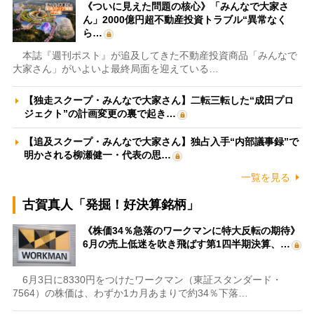
《ついに見えた問題の核心》「みんなで大家さ
ん」2000億円超不動産投資トラブル“異常なく
ら…
本誌『週刊ポスト』が追及してきた不動産投資商品「みんなで
大家さん」がいよいよ最終局面を迎えている…
【独走スクープ・みんなで大家さん】二転三転した“成田プロ
ジェクト”の計画変更の裏で起き…
【追及スクープ・みんなで大家さん】独占入手“内部議事録”で
明かされる柳瀬健一・代表の思…
一覧を見る
古賀真人「発掘！好決算銘柄」
《株価34％急落のワークマンに特大反転の期待》
6月の売上低迷を吹き飛ばす第1四半期決算、…
6月3日に8330円をつけたワークマン（東証スタンダード・
7564）の株価は、わずか1カ月あまりで約34％下落…