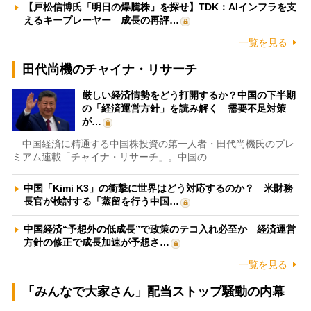
【戸松信博氏「明日の爆騰株」を探せ】TDK：AIインフラを支
えるキープレーヤー 成長の再評…
一覧を見る
田代尚機のチャイナ・リサーチ
厳しい経済情勢をどう打開するか？中国の下半期
の「経済運営方針」を読み解く 需要不足対策
が…
中国経済に精通する中国株投資の第一人者・田代尚機氏のプレ
ミアム連載「チャイナ・リサーチ」。中国の…
中国「Kimi K3」の衝撃に世界はどう対応するのか？ 米財務
長官が検討する「蒸留を行う中国…
中国経済“予想外の低成長”で政策のテコ入れ必至か 経済運営
方針の修正で成長加速が予想さ…
一覧を見る
「みんなで大家さん」配当ストップ騒動の内幕