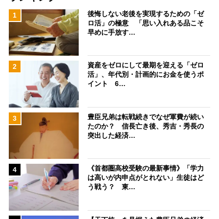
後悔しない老後を実現するための「ゼ
1
ロ活」の極意 「思い入れある品こそ
早めに手放す…
資産をゼロにして最期を迎える「ゼロ
2
活」、年代別・計画的にお金を使うポ
イント 6…
豊臣兄弟は転戦続きでなぜ軍費が続い
3
たのか？ 信長亡き後、秀吉・秀長の
突出した経済…
《首都圏高校受験の最新事情》「学力
4
は高いが内申点がとれない」生徒はど
う戦う？ 東…