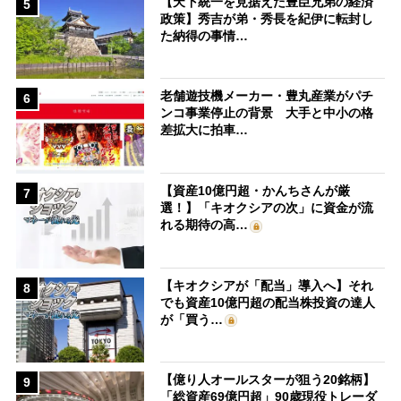
【天下統一を見据えた豊臣兄弟の経済
5
政策】秀吉が弟・秀長を紀伊に転封し
た納得の事情…
老舗遊技機メーカー・豊丸産業がパチ
6
ンコ事業停止の背景 大手と中小の格
差拡大に拍車…
【資産10億円超・かんちさんが厳
7
選！】「キオクシアの次」に資金が流
れる期待の高…
【キオクシアが「配当」導入へ】それ
8
でも資産10億円超の配当株投資の達人
が「買う…
【億り人オールスターが狙う20銘柄】
9
「総資産69億円超」90歳現役トレーダ