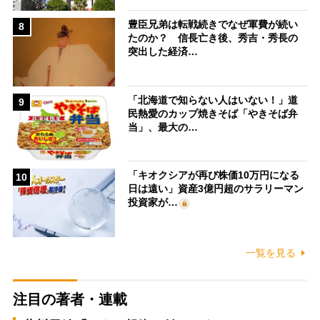
豊臣兄弟は転戦続きでなぜ軍費が続い
8
たのか？ 信長亡き後、秀吉・秀長の
突出した経済…
「北海道で知らない人はいない！」道
9
民熱愛のカップ焼きそば「やきそば弁
当」、最大の…
「キオクシアが再び株価10万円になる
10
日は遠い」資産3億円超のサラリーマン
投資家が…
一覧を見る
注目の著者・連載