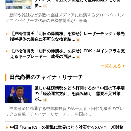
要…
新聞や雑誌など多数の金融メディアに出演するグローバルリン
クアドバイザーズ代表の戸松信博氏が、最新…
【戸松信博氏「明日の爆騰株」を探せ】レーザーテック：最先
端半導体の製造に不可欠な検査装…
【戸松信博氏「明日の爆騰株」を探せ】TDK：AIインフラを支
えるキープレーヤー 成長の再評…
一覧を見る
田代尚機のチャイナ・リサーチ
厳しい経済情勢をどう打開するか？中国の下半期
の「経済運営方針」を読み解く 需要不足対策
が…
中国経済に精通する中国株投資の第一人者・田代尚機氏のプレ
ミアム連載「チャイナ・リサーチ」。中国の…
中国「Kimi K3」の衝撃に世界はどう対応するのか？ 米財務