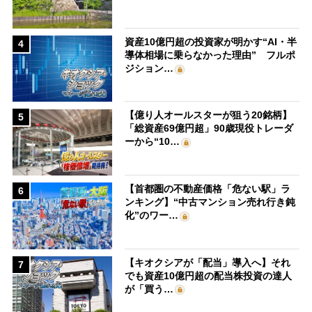
資産10億円超の投資家が明かす“AI・半
4
導体相場に乗らなかった理由” フルポ
ジション…
【億り人オールスターが狙う20銘柄】
5
「総資産69億円超」90歳現役トレーダ
ーから“10…
【首都圏の不動産価格「危ない駅」ラ
6
ンキング】“中古マンション売れ行き鈍
化”のワー…
【キオクシアが「配当」導入へ】それ
7
でも資産10億円超の配当株投資の達人
が「買う…