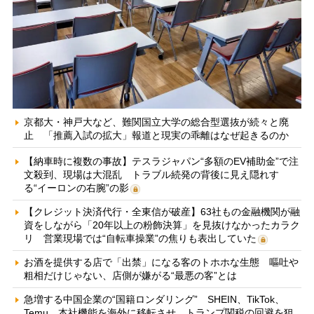
京都大・神戸大など、難関国立大学の総合型選抜が続々と廃
止 「推薦入試の拡大」報道と現実の乖離はなぜ起きるのか
【納車時に複数の事故】テスラジャパン“多額のEV補助金”で注
文殺到、現場は大混乱 トラブル続発の背後に見え隠れす
る“イーロンの右腕”の影
【クレジット決済代行・全東信が破産】63社もの金融機関が融
資をしながら「20年以上の粉飾決算」を見抜けなかったカラク
リ 営業現場では“自転車操業”の焦りも表出していた
お酒を提供する店で「出禁」になる客のトホホな生態 嘔吐や
粗相だけじゃない、店側が嫌がる“最悪の客”とは
急増する中国企業の“国籍ロンダリング” SHEIN、TikTok、
Temu…本社機能を海外に移転させ、トランプ関税の回避を狙