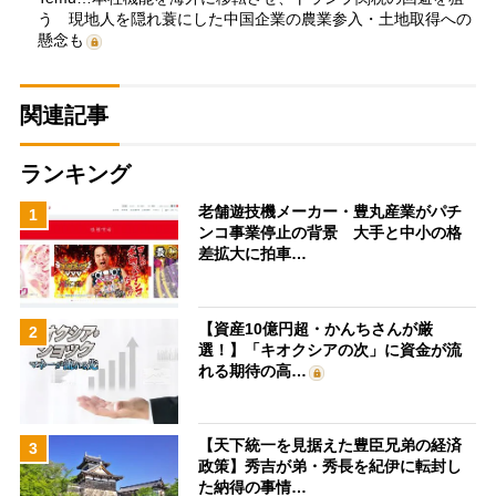
う 現地人を隠れ蓑にした中国企業の農業参入・土地取得への
懸念も
関連記事
ランキング
老舗遊技機メーカー・豊丸産業がパチ
1
ンコ事業停止の背景 大手と中小の格
差拡大に拍車…
【資産10億円超・かんちさんが厳
2
選！】「キオクシアの次」に資金が流
れる期待の高…
【天下統一を見据えた豊臣兄弟の経済
3
政策】秀吉が弟・秀長を紀伊に転封し
た納得の事情…