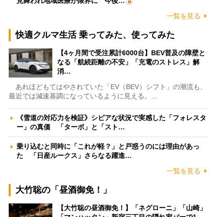
見舞われ地域医療が限界に 今後…
一覧を見る
快適クルマ生活 乗ってみた、使ってみた
【4ヶ月間で受注累計6000台】BEV普及の障壁と
なる「航続距離の不安」「充電のストレス」解
消…
あれほどもてはやされていた「EV（BEV）シフト」の潮流も、
最近では減速基調になっているように見える。…
《雪道の対応力を検証》シビアな状況で実感した「フォレスタ
ー」の真価 「ターボ」と「スト…
乗り込むと同時に「これが軽？」と戸惑うのには理由があっ
た 「日産ルークス」さらなる躍進…
一覧を見る
大竹聡の「昼酒御免！」
【大竹聡の昼酒御免！】「ネグローニ」「山崎」
「マンハッタン」新宿三丁目の隠れ家バーで1…