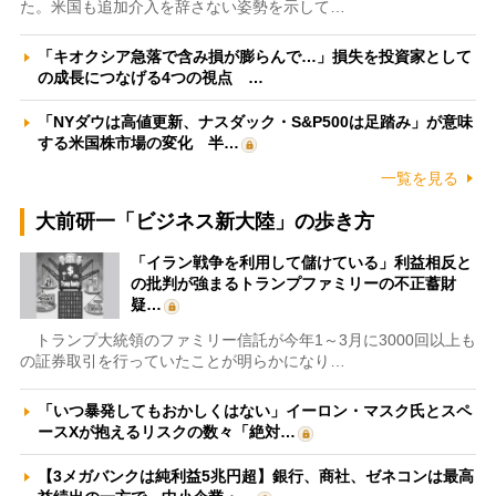
た。米国も追加介入を辞さない姿勢を示して…
「キオクシア急落で含み損が膨らんで…」損失を投資家として
の成長につなげる4つの視点 …
「NYダウは高値更新、ナスダック・S&P500は足踏み」が意味
する米国株市場の変化 半…
一覧を見る
大前研一「ビジネス新大陸」の歩き方
「イラン戦争を利用して儲けている」利益相反と
の批判が強まるトランプファミリーの不正蓄財
疑…
トランプ大統領のファミリー信託が今年1～3月に3000回以上も
の証券取引を行っていたことが明らかになり…
「いつ暴発してもおかしくはない」イーロン・マスク氏とスペ
ースXが抱えるリスクの数々「絶対…
【3メガバンクは純利益5兆円超】銀行、商社、ゼネコンは最高