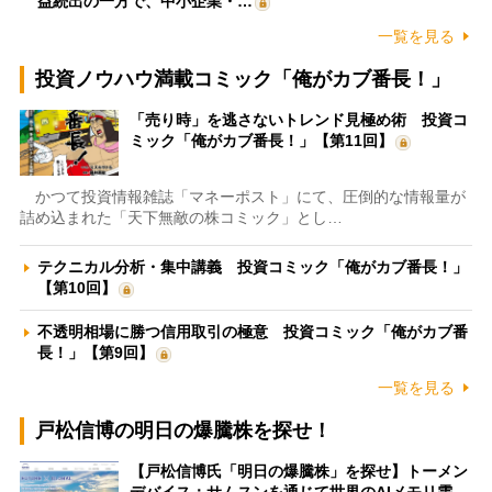
益続出の一方で、中小企業・…
一覧を見る
投資ノウハウ満載コミック「俺がカブ番長！」
「売り時」を逃さないトレンド見極め術 投資コ
ミック「俺がカブ番長！」【第11回】
かつて投資情報雑誌「マネーポスト」にて、圧倒的な情報量が
詰め込まれた「天下無敵の株コミック」とし…
テクニカル分析・集中講義 投資コミック「俺がカブ番長！」
【第10回】
不透明相場に勝つ信用取引の極意 投資コミック「俺がカブ番
長！」【第9回】
一覧を見る
戸松信博の明日の爆騰株を探せ！
【戸松信博氏「明日の爆騰株」を探せ】トーメン
デバイス：サムスンを通じて世界のAIメモリ需