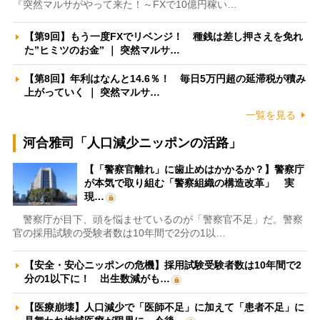
『突然マルサがやって来た！～FXで10億円稼い…
【第9回】もう一度FXでリベンジ！ 種銭は差し押さえを免れ
た”ヒミツのお金” ｜ 突然マルサ…
【第8回】年利はなんと14.6％！ 毎日5万円超の延滞税が積み
上がっていく ｜ 突然マルサ…
一覧を見る
河合雅司「人口減少ニッポンの活路」
【「警察官離れ」に歯止めはかかるか？】警察庁
が本気で取り組む「警察組織の構造改革」 実
現…
警察庁が目下、頭を悩ませているのが「警察官不足」だ。警察
官の採用試験の受験者数は10年間で2分の1以…
【安全・安心ニッポンの危機】採用試験受験者数は10年間で2
分の1以下に！ 出生数減がも…
【医療崩壊】人口減少で「医師不足」に加えて「患者不足」に