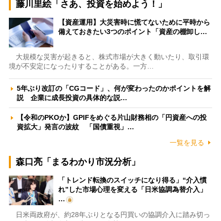
藤川里絵「さあ、投資を始めよう！」
【資産運用】大災害時に慌てないために平時から
備えておきたい3つのポイント「資産の棚卸し…
大規模な災害が起きると、株式市場が大きく動いたり、取引環
境が不安定になったりすることがある。一方…
5年ぶり改訂の「CGコード」、何が変わったのかポイントを解
説 企業に成長投資の具体的な説…
【令和のPKOか】GPIFをめぐる片山財務相の「円資産への投
資拡大」発言の波紋 「国債重視」…
一覧を見る
森口亮「まるわかり市況分析」
「トレンド転換のスイッチになり得る」“介入慣
れ”した市場心理を変える「日米協調為替介入」
…
日米両政府が、約28年ぶりとなる円買いの協調介入に踏み切っ