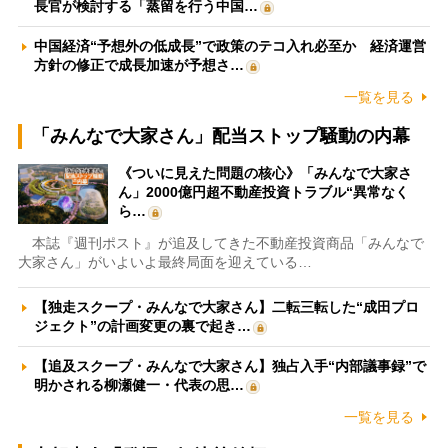
長官が検討する「蒸留を行う中国…
中国経済“予想外の低成長”で政策のテコ入れ必至か 経済運営
方針の修正で成長加速が予想さ…
一覧を見る
「みんなで大家さん」配当ストップ騒動の内幕
《ついに見えた問題の核心》「みんなで大家さ
ん」2000億円超不動産投資トラブル“異常なく
ら…
本誌『週刊ポスト』が追及してきた不動産投資商品「みんなで
大家さん」がいよいよ最終局面を迎えている…
【独走スクープ・みんなで大家さん】二転三転した“成田プロ
ジェクト”の計画変更の裏で起き…
【追及スクープ・みんなで大家さん】独占入手“内部議事録”で
明かされる柳瀬健一・代表の思…
一覧を見る