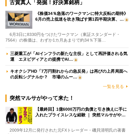
古賀真人「発掘！好決算銘柄」
《株価34％急落のワークマンに特大反転の期待》
6月の売上低迷を吹き飛ばす第1四半期決算、…
6月3日に8330円をつけたワークマン（東証スタンダード・
7564）の株価は、わずか1カ月あまりで約34％下落…
三菱重工が「AIインフラの新たな主役」として再評価される気
運 エヌビディアとの提携でAI…
キオクシアHD「7万円割れからの急反発」は再びの上昇局面へ
の反転シグナルか？ 市場のムー…
一覧を見る
突然マルサがやって来た！
【最終回】1億6000万円の負債と引き換えに手に
入れたプライスレスな経験 ｜ 突然マルサがや…
2009年12月に発行された元FXトレーダー・磯貝清明氏の著書