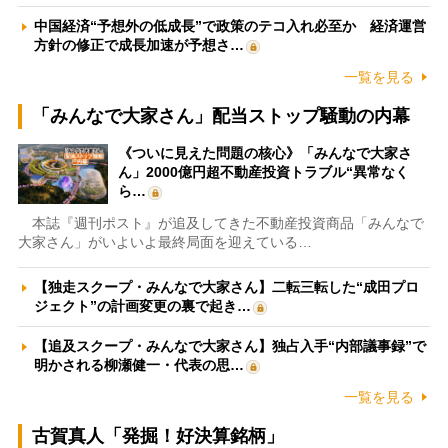
中国経済“予想外の低成長”で政策のテコ入れ必至か 経済運営
方針の修正で成長加速が予想さ…
一覧を見る
「みんなで大家さん」配当ストップ騒動の内幕
《ついに見えた問題の核心》「みんなで大家さ
ん」2000億円超不動産投資トラブル“異常なく
ら…
本誌『週刊ポスト』が追及してきた不動産投資商品「みんなで
大家さん」がいよいよ最終局面を迎えている…
【独走スクープ・みんなで大家さん】二転三転した“成田プロ
ジェクト”の計画変更の裏で起き…
【追及スクープ・みんなで大家さん】独占入手“内部議事録”で
明かされる柳瀬健一・代表の思…
一覧を見る
古賀真人「発掘！好決算銘柄」