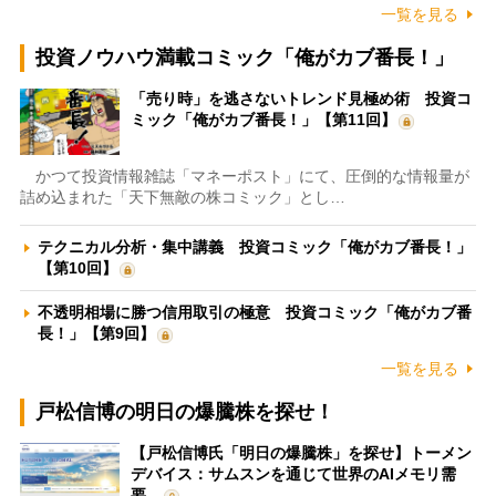
一覧を見る
投資ノウハウ満載コミック「俺がカブ番長！」
「売り時」を逃さないトレンド見極め術 投資コ
ミック「俺がカブ番長！」【第11回】
かつて投資情報雑誌「マネーポスト」にて、圧倒的な情報量が
詰め込まれた「天下無敵の株コミック」とし…
テクニカル分析・集中講義 投資コミック「俺がカブ番長！」
【第10回】
不透明相場に勝つ信用取引の極意 投資コミック「俺がカブ番
長！」【第9回】
一覧を見る
戸松信博の明日の爆騰株を探せ！
【戸松信博氏「明日の爆騰株」を探せ】トーメン
デバイス：サムスンを通じて世界のAIメモリ需
要…