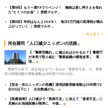
【第9回】もう一度FXでリベンジ！ 種銭は差し押さえを免れ
た”ヒミツのお金” ｜ 突然マルサ…
【第8回】年利はなんと14.6％！ 毎日5万円超の延滞税が積み
上がっていく ｜ 突然マルサ…
一覧を見る
河合雅司「人口減少ニッポンの活路」
【「警察官離れ」に歯止めはかかるか？】警察庁
が本気で取り組む「警察組織の構造改革」 実
現…
警察庁が目下、頭を悩ませているのが「警察官不足」だ。警察
官の採用試験の受験者数は10年間で2分の1以…
【安全・安心ニッポンの危機】採用試験受験者数は10年間で2
分の1以下に！ 出生数減がも…
【医療崩壊】人口減少で「医師不足」に加えて「患者不足」に
見舞われ地域医療が限界に 今後…