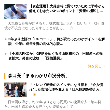
【資産運用】大災害時に慌てないために平時から
備えておきたい3つのポイント「資産の棚卸し…
大規模な災害が起きると、株式市場が大きく動いたり、取引環
境が不安定になったりすることがある。一方…
5年ぶり改訂の「CGコード」、何が変わったのかポイントを解
説 企業に成長投資の具体的な説…
【令和のPKOか】GPIFをめぐる片山財務相の「円資産への投
資拡大」発言の波紋 「国債重視」…
一覧を見る
森口亮「まるわかり市況分析」
「トレンド転換のスイッチになり得る」“介入慣
れ”した市場心理を変える「日米協調為替介入」
…
日米両政府が、約28年ぶりとなる円買いの協調介入に踏み切っ
た。米国も追加介入を辞さない姿勢を示して…