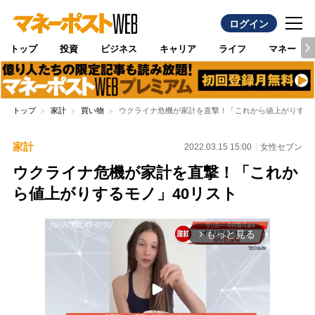
ログイン
トップ
投資
ビジネス
キャリア
ライフ
マネー
トップ
家計
買い物
ウクライナ危機が家計を直撃！「これから値上がりするモ
家計
2022.03.15 15:00
女性セブン
ウクライナ危機が家計を直撃！「これか
ら値上がりするモノ」40リスト
もっと見る
arrow_forward_ios