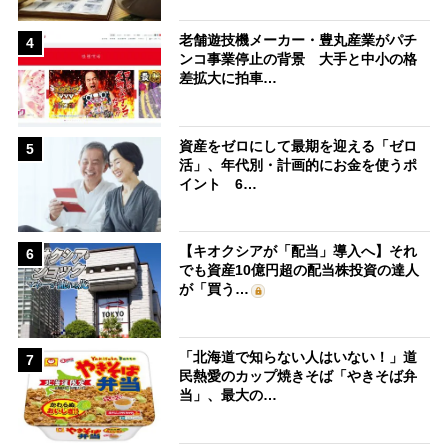
老舗遊技機メーカー・豊丸産業がパチ
4
ンコ事業停止の背景 大手と中小の格
差拡大に拍車…
資産をゼロにして最期を迎える「ゼロ
5
活」、年代別・計画的にお金を使うポ
イント 6…
【キオクシアが「配当」導入へ】それ
6
でも資産10億円超の配当株投資の達人
が「買う…
「北海道で知らない人はいない！」道
7
民熱愛のカップ焼きそば「やきそば弁
当」、最大の…