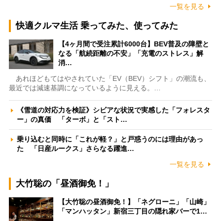
一覧を見る
快適クルマ生活 乗ってみた、使ってみた
【4ヶ月間で受注累計6000台】BEV普及の障壁と
なる「航続距離の不安」「充電のストレス」解
消…
あれほどもてはやされていた「EV（BEV）シフト」の潮流も、
最近では減速基調になっているように見える。…
《雪道の対応力を検証》シビアな状況で実感した「フォレスタ
ー」の真価 「ターボ」と「スト…
乗り込むと同時に「これが軽？」と戸惑うのには理由があっ
た 「日産ルークス」さらなる躍進…
一覧を見る
大竹聡の「昼酒御免！」
【大竹聡の昼酒御免！】「ネグローニ」「山崎」
「マンハッタン」新宿三丁目の隠れ家バーで1…