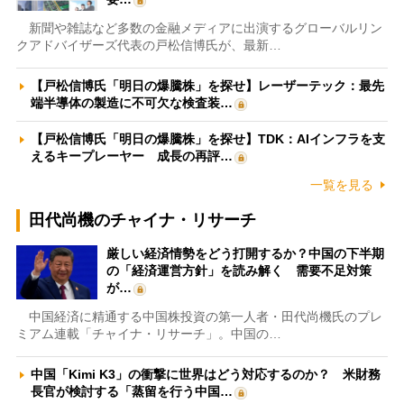
新聞や雑誌など多数の金融メディアに出演するグローバルリン
クアドバイザーズ代表の戸松信博氏が、最新…
【戸松信博氏「明日の爆騰株」を探せ】レーザーテック：最先
端半導体の製造に不可欠な検査装…
【戸松信博氏「明日の爆騰株」を探せ】TDK：AIインフラを支
えるキープレーヤー 成長の再評…
一覧を見る
田代尚機のチャイナ・リサーチ
厳しい経済情勢をどう打開するか？中国の下半期
の「経済運営方針」を読み解く 需要不足対策
が…
中国経済に精通する中国株投資の第一人者・田代尚機氏のプレ
ミアム連載「チャイナ・リサーチ」。中国の…
中国「Kimi K3」の衝撃に世界はどう対応するのか？ 米財務
長官が検討する「蒸留を行う中国…