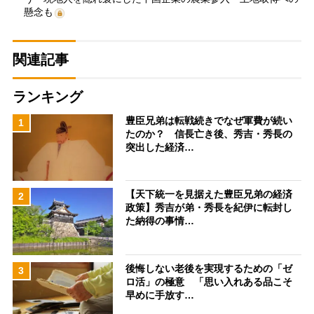
懸念も
関連記事
ランキング
豊臣兄弟は転戦続きでなぜ軍費が続い
1
たのか？ 信長亡き後、秀吉・秀長の
突出した経済…
【天下統一を見据えた豊臣兄弟の経済
2
政策】秀吉が弟・秀長を紀伊に転封し
た納得の事情…
後悔しない老後を実現するための「ゼ
3
ロ活」の極意 「思い入れある品こそ
早めに手放す…