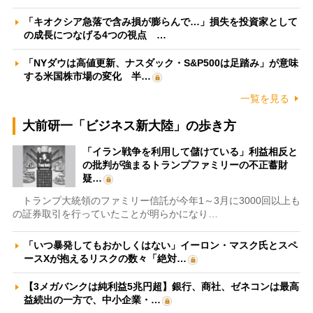
「キオクシア急落で含み損が膨らんで…」損失を投資家として
の成長につなげる4つの視点 …
「NYダウは高値更新、ナスダック・S&P500は足踏み」が意味
する米国株市場の変化 半…
一覧を見る
大前研一「ビジネス新大陸」の歩き方
「イラン戦争を利用して儲けている」利益相反と
の批判が強まるトランプファミリーの不正蓄財
疑…
トランプ大統領のファミリー信託が今年1～3月に3000回以上も
の証券取引を行っていたことが明らかになり…
「いつ暴発してもおかしくはない」イーロン・マスク氏とスペ
ースXが抱えるリスクの数々「絶対…
【3メガバンクは純利益5兆円超】銀行、商社、ゼネコンは最高
益続出の一方で、中小企業・…