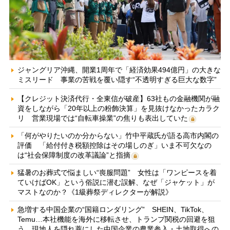
ジャングリア沖縄、開業1周年で「経済効果494億円」の大きな
ミスリード 事業の苦戦を覆い隠す“不透明すぎる巨大な数字”
【クレジット決済代行・全東信が破産】63社もの金融機関が融
資をしながら「20年以上の粉飾決算」を見抜けなかったカラク
リ 営業現場では“自転車操業”の焦りも表出していた
「何がやりたいのか分からない」竹中平蔵氏が語る高市内閣の
評価 「給付付き税額控除はその場しのぎ」いま不可欠なの
は“社会保障制度の改革議論”と指摘
猛暑のお葬式で悩ましい“喪服問題” 女性は「ワンピースを着
ていけばOK」という俗説に潜む誤解、なぜ「ジャケット」が
マストなのか？《1級葬祭ディレクターが解説》
急増する中国企業の“国籍ロンダリング” SHEIN、TikTok、
Temu…本社機能を海外に移転させ、トランプ関税の回避を狙
う 現地人を隠れ蓑にした中国企業の農業参入・土地取得への