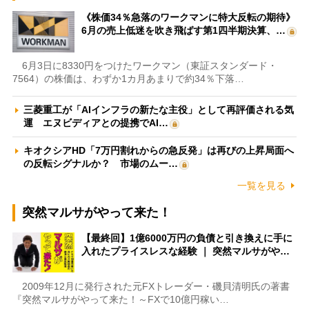
《株価34％急落のワークマンに特大反転の期待》
6月の売上低迷を吹き飛ばす第1四半期決算、…
6月3日に8330円をつけたワークマン（東証スタンダード・
7564）の株価は、わずか1カ月あまりで約34％下落…
三菱重工が「AIインフラの新たな主役」として再評価される気
運 エヌビディアとの提携でAI…
キオクシアHD「7万円割れからの急反発」は再びの上昇局面へ
の反転シグナルか？ 市場のムー…
一覧を見る
突然マルサがやって来た！
【最終回】1億6000万円の負債と引き換えに手に
入れたプライスレスな経験 ｜ 突然マルサがや…
2009年12月に発行された元FXトレーダー・磯貝清明氏の著書
『突然マルサがやって来た！～FXで10億円稼い…