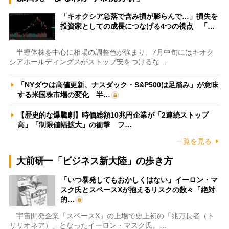
「キオクシア急落で含み損が膨らんで…」損失を
投資家としての成長につなげる4つの視点 「…
半導体株を中心に相場の調整色が強まり、7月中旬にはキオク
シアホールディングスがストップ安をつけるな…
「NYダウは高値更新、ナスダック・S&P500は足踏み」が意味
する米国株市場の変化 半…
【歴史的な爆騰劇】時価総額10兆円企業が「2連続ストップ
高」「制限値幅拡大」の衝撃 フ…
一覧を見る
大前研一「ビジネス新大陸」の歩き方
「いつ暴発してもおかしくはない」イーロン・マ
スク氏とスペースXが抱えるリスクの数々「絶対
的…
宇宙開発企業「スペースX」の上場で史上初の「兆万長者（ト
リリオネア）」となったイーロン・マスク氏。…