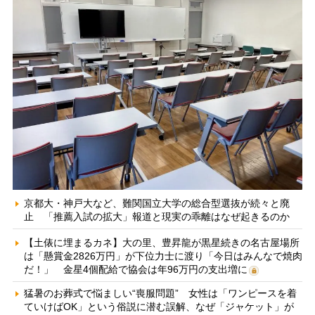
京都大・神戸大など、難関国立大学の総合型選抜が続々と廃
止 「推薦入試の拡大」報道と現実の乖離はなぜ起きるのか
【土俵に埋まるカネ】大の里、豊昇龍が黒星続きの名古屋場所
は「懸賞金2826万円」が下位力士に渡り「今日はみんなで焼肉
だ！」 金星4個配給で協会は年96万円の支出増に
猛暑のお葬式で悩ましい“喪服問題” 女性は「ワンピースを着
ていけばOK」という俗説に潜む誤解、なぜ「ジャケット」が