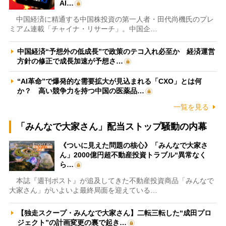
AI…
中国経済に精通する中国株投資の第一人者・田代尚機氏のプレ
ミアム連載「チャイナ・リサーチ」。中国企…
中国経済“予想外の低成長”で政策のテコ入れ必至か 経済運営
方針の修正で成長加速が予想さ…
“AI革命”で爆発的な需要拡大が見込まれる「CXO」とは何
か？ 高い競争力を持つ中国の医薬品…
一覧を見る
「みんなで大家さん」配当ストップ騒動の内幕
《ついに見えた問題の核心》「みんなで大家さ
ん」2000億円超不動産投資トラブル“異常なく
ら…
本誌『週刊ポスト』が追及してきた不動産投資商品「みんなで
大家さん」がいよいよ最終局面を迎えている…
【独走スクープ・みんなで大家さん】二転三転した“成田プロ
ジェクト”の計画変更の裏で起き…