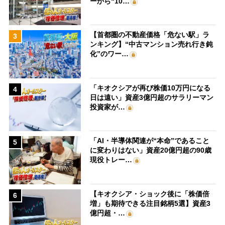
ーから“10…
【首都圏の不動産価格「危ない駅」ラ
3
ンキング】“中古マンション売れ行き鈍
化”のワー…
「キオクシアが再び株価10万円になる
4
日は遠い」資産3億円超のサラリーマン
投資家が…
「AI・半導体関連が“本命”であること
5
に変わりはない」資産20億円超の90歳
現役トレー…
【キオクシア・ショック後に「株価倍
6
増」も期待できる注目銘柄5選】資産3
億円超・…