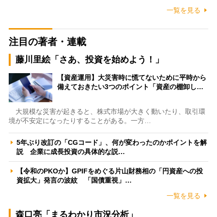
一覧を見る
注目の著者・連載
藤川里絵「さあ、投資を始めよう！」
【資産運用】大災害時に慌てないために平時から
備えておきたい3つのポイント「資産の棚卸し…
大規模な災害が起きると、株式市場が大きく動いたり、取引環
境が不安定になったりすることがある。一方…
5年ぶり改訂の「CGコード」、何が変わったのかポイントを解
説 企業に成長投資の具体的な説…
【令和のPKOか】GPIFをめぐる片山財務相の「円資産への投
資拡大」発言の波紋 「国債重視」…
一覧を見る
森口亮「まるわかり市況分析」