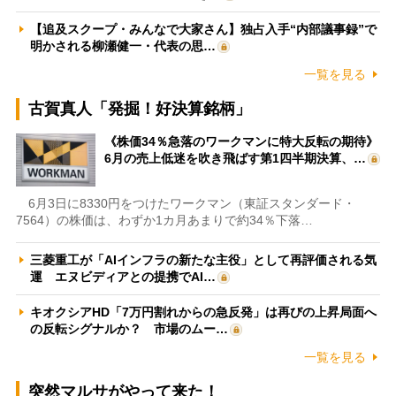
【追及スクープ・みんなで大家さん】独占入手“内部議事録”で
明かされる柳瀬健一・代表の思…
一覧を見る
古賀真人「発掘！好決算銘柄」
《株価34％急落のワークマンに特大反転の期待》
6月の売上低迷を吹き飛ばす第1四半期決算、…
6月3日に8330円をつけたワークマン（東証スタンダード・
7564）の株価は、わずか1カ月あまりで約34％下落…
三菱重工が「AIインフラの新たな主役」として再評価される気
運 エヌビディアとの提携でAI…
キオクシアHD「7万円割れからの急反発」は再びの上昇局面へ
の反転シグナルか？ 市場のムー…
一覧を見る
突然マルサがやって来た！