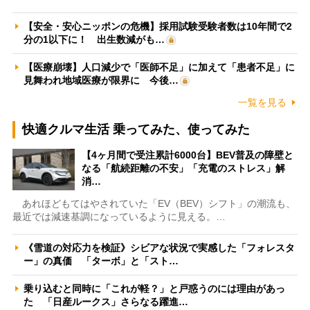
【安全・安心ニッポンの危機】採用試験受験者数は10年間で2
分の1以下に！ 出生数減がも…
【医療崩壊】人口減少で「医師不足」に加えて「患者不足」に
見舞われ地域医療が限界に 今後…
一覧を見る
快適クルマ生活 乗ってみた、使ってみた
【4ヶ月間で受注累計6000台】BEV普及の障壁と
なる「航続距離の不安」「充電のストレス」解
消…
あれほどもてはやされていた「EV（BEV）シフト」の潮流も、
最近では減速基調になっているように見える。…
《雪道の対応力を検証》シビアな状況で実感した「フォレスタ
ー」の真価 「ターボ」と「スト…
乗り込むと同時に「これが軽？」と戸惑うのには理由があっ
た 「日産ルークス」さらなる躍進…