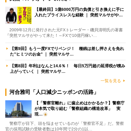
【最終回】1億6000万円の負債と引き換えに手に
入れたプライスレスな経験 ｜ 突然マルサがや…
2009年12月に発行された元FXトレーダー・磯貝清明氏の著書
『突然マルサがやって来た！～FXで10億円稼い…
【第9回】もう一度FXでリベンジ！ 種銭は差し押さえを免れ
た”ヒミツのお金” ｜ 突然マルサ…
【第8回】年利はなんと14.6％！ 毎日5万円超の延滞税が積み
上がっていく ｜ 突然マルサ…
一覧を見る
河合雅司「人口減少ニッポンの活路」
【「警察官離れ」に歯止めはかかるか？】警察庁
が本気で取り組む「警察組織の構造改革」 実
現…
警察庁が目下、頭を悩ませているのが「警察官不足」だ。警察
官の採用試験の受験者数は10年間で2分の1以…