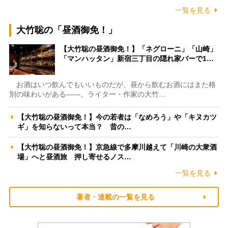
一覧を見る
大竹聡の「昼酒御免！」
【大竹聡の昼酒御免！】「ネグローニ」「山崎」
「マンハッタン」新宿三丁目の隠れ家バーで1…
お酒はいつ飲んでもいいものだが、昼から飲むお酒にはまた格
別の味わいがある――。ライター・作家の大竹…
【大竹聡の昼酒御免！】今の若者は「なめろう」や「キヌカツ
ギ」を知らないって本当？ 昔の…
【大竹聡の昼酒御免！】京急線で多摩川越えて「川崎の大衆酒
場」へと昼酒旅 押し寄せるノス…
一覧を見る
著者・連載の一覧を見る