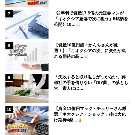
《2年弱で資産17.5倍の元証券マンが
7
「キオクシア急落で次に狙う」5銘柄を
公開》10…
【資産10億円超・かんちさんが厳
8
選！】「キオクシアの次」に資金が流
れる期待の高…
「失敗すると取り返しがつかない」葬
9
儀社の手を借りない「DIY葬」の落とし
穴 素人には…
【資産11億円マック・チェリーさん厳
10
選「キオクシア・ショック」後に大化
け期待4銘…