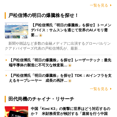
一覧を見る
戸松信博の明日の爆騰株を探せ！
【戸松信博氏「明日の爆騰株」を探せ】トーメン
デバイス：サムスンを通じて世界のAIメモリ需
要…
新聞や雑誌など多数の金融メディアに出演するグローバルリン
クアドバイザーズ代表の戸松信博氏が、最新…
【戸松信博氏「明日の爆騰株」を探せ】レーザーテック：最先
端半導体の製造に不可欠な検査装…
【戸松信博氏「明日の爆騰株」を探せ】TDK：AIインフラを支
えるキープレーヤー 成長の再評…
一覧を見る
田代尚機のチャイナ・リサーチ
中国「Kimi K3」の衝撃に世界はどう対応するの
か？ 米財務長官が検討する「蒸留を行う中国