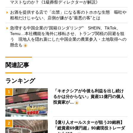
マストなのか？《1級葬祭ディレクターが解説》
お酒を提供する店で「出禁」になる客のトホホな生態 嘔吐や
粗相だけじゃない、店側が嫌がる“最悪の客”とは
急増する中国企業の“国籍ロンダリング” SHEIN、TikTok、
Temu…本社機能を海外に移転させ、トランプ関税の回避を狙
う 現地人を隠れ蓑にした中国企業の農業参入・土地取得への
懸念も
関連記事
ランキング
「キオクシアが今後も利益を出し続け
1
るかは分からない」資産11億円の個人
投資家が…
【億り人オールスターが狙う20銘柄】
2
「総資産69億円超」90歳現役トレーダ