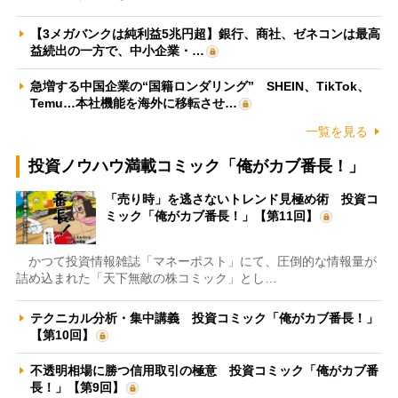
【3メガバンクは純利益5兆円超】銀行、商社、ゼネコンは最高
益続出の一方で、中小企業・…
急増する中国企業の“国籍ロンダリング” SHEIN、TikTok、
Temu…本社機能を海外に移転させ…
一覧を見る
投資ノウハウ満載コミック「俺がカブ番長！」
「売り時」を逃さないトレンド見極め術 投資コ
ミック「俺がカブ番長！」【第11回】
かつて投資情報雑誌「マネーポスト」にて、圧倒的な情報量が
詰め込まれた「天下無敵の株コミック」とし…
テクニカル分析・集中講義 投資コミック「俺がカブ番長！」
【第10回】
不透明相場に勝つ信用取引の極意 投資コミック「俺がカブ番
長！」【第9回】