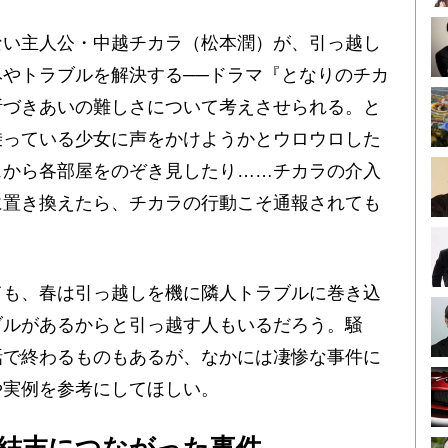
い主人公・中越チカラ（松本潤）が、引っ越し
やトラブルを解決する──ドラマ『となりのチカ
所づきあいの難しさについて考えさせられる。と
乗っている少女に声をかけようかとウロウロした
ェから各部屋をのぞき見したり……チカラの介入
に置き換えたら、チカラの行動こそ通報されても
も、春は引っ越しを機に隣人トラブルに巻き込
ブルがあるからと引っ越す人もいるだろう。騒
話で終わるものもあるが、なかには凄惨な事件に
や実例を参考にしてほしい。
の結末につながった事件