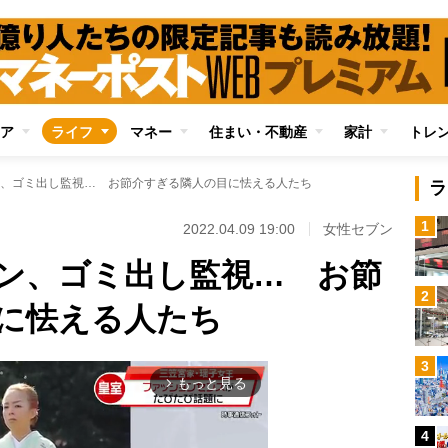
ア
ライフ
マネー
住まい・不動産
家計
トレ
、ゴミ出し監視… お節介すぎる隣人の目に怯える人たち
ラ
1
2022.04.09 19:00
女性セブン
ン、ゴミ出し監視… お節
2
に怯える人たち
3
もっと見る
arrow_forward_ios
4