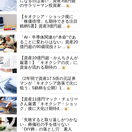
になる日は遠い」資産3億円超
のサラリーマン投資家…
【キオクシア・ショック後に
「株価倍増」も期待できる注目
銘柄5選】資産3億円超…
「AI・半導体関連が“本命”であ
ることに変わりはない」資産20
億円超の90歳現役トレ…
【資産10億円超・かんちさんが
厳選！】「キオクシアの次」に
資金が流れる期待の…
《2年弱で資産17.5倍の元証券
マンが「キオクシア急落で次に
狙う」5銘柄を公開》1…
【資産11億円マック・チェリー
さん厳選「キオクシア・ショッ
ク」後に大化け期待4…
「失敗すると取り返しがつかな
い」葬儀社の手を借りない
「DIY葬」の落とし穴 素人