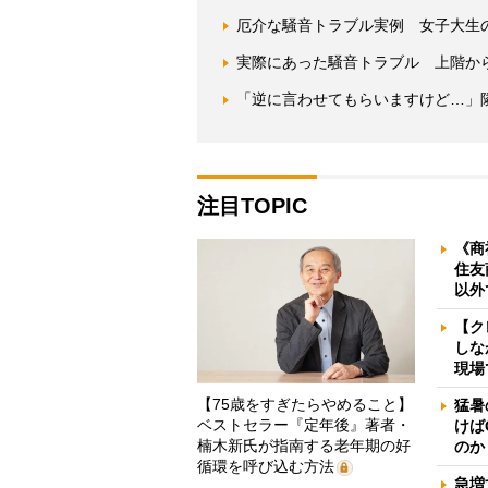
厄介な騒音トラブル実例 女子大生
実際にあった騒音トラブル 上階か
「逆に言わせてもらいますけど…」
注目TOPIC
《商
住友
以外
【ク
しな
現場
【75歳をすぎたらやめること】
猛暑
ベストセラー『定年後』著者・
けば
楠木新氏が指南する老年期の好
のか
循環を呼び込む方法
急増