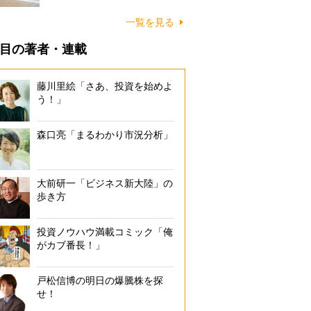
に…
一覧を見る
目の著者・連載
藤川里絵「さあ、投資を始めよ
う！」
森口亮「まるわかり市況分析」
大前研一「ビジネス新大陸」の
歩き方
投資ノウハウ満載コミック「俺
がカブ番長！」
戸松信博の明日の爆騰株を探
せ！