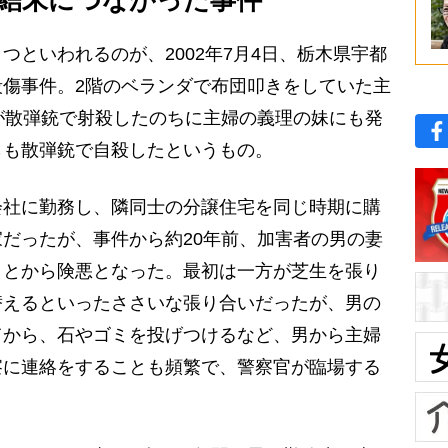
といわれるのが、2002年7月4日、栃木県宇都
傷事件。2階のベランダで布団叩きをしていた主
が散弾銃で射殺したのちに主婦の義理の妹にも発
らも散弾銃で自殺したというもの。
社に勤務し、隣同士の分譲住宅を同じ時期に購
だったが、事件から約20年前、加害者の男の妻
ことから険悪となった。最初は一方が芝生を張り
替えるといったささいな張り合いだったが、男の
てから、石やゴミを投げつけるなど、男から主婦
察に連絡をすることも頻繁で、警察官が臨場する