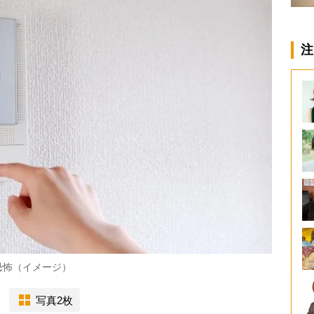
注
恐怖（イメージ）
写真2枚