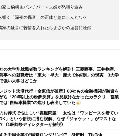
の家に豹柄＆パンチパーマ夫婦が怒鳴り込み
ら響く「深夜の轟音」の正体と急に止んだワケ
隣家の騒音に苦情を入れたらまさかの返答に唖然
社の大学別就職者数ランキングを解剖》三菱商事、三井物産、
商事への就職者は「東大・早大・慶大で約6割」の現実 3大学
で強い大学はどこか
レジット決済代行・全東信が破産】63社もの金融機関が融資を
がら「20年以上の粉飾決算」を見抜けなかったカラクリ 営業
では“自転車操業”の焦りも表出していた
のお葬式で悩ましい“喪服問題” 女性は「ワンピースを着てい
OK」という俗説に潜む誤解、なぜ「ジャケット」がマストな
？《1級葬祭ディレクターが解説》
する中国企業の“国籍ロンダリング” SHEIN、TikTok、