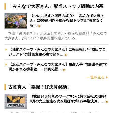
「みんなで大家さん」配当ストップ騒動の内幕
《ついに見えた問題の核心》「みんなで大家さ
ん」2000億円超不動産投資トラブル“異常なく
ら…
本誌『週刊ポスト』が追及してきた不動産投資商品「みんなで
大家さん」がいよいよ最終局面を迎えている…
【独走スクープ・みんなで大家さん】二転三転した“成田プロ
ジェクト”の計画変更の裏で起き…
【追及スクープ・みんなで大家さん】独占入手“内部議事録”で
明かされる柳瀬健一・代表の思…
一覧を見る
古賀真人「発掘！好決算銘柄」
《株価34％急落のワークマンに特大反転の期待》
6月の売上低迷を吹き飛ばす第1四半期決算、…