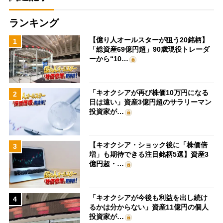
ランキング
【億り人オールスターが狙う20銘柄】
1
「総資産69億円超」90歳現役トレーダ
ーから“10…
「キオクシアが再び株価10万円になる
2
日は遠い」資産3億円超のサラリーマン
投資家が…
【キオクシア・ショック後に「株価倍
3
増」も期待できる注目銘柄5選】資産3
億円超・…
「キオクシアが今後も利益を出し続け
4
るかは分からない」資産11億円の個人
投資家が…