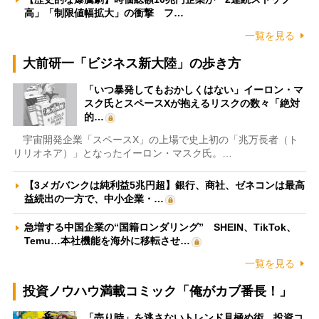
高」「制限値幅拡大」の衝撃 フ…
一覧を見る
大前研一「ビジネス新大陸」の歩き方
「いつ暴発してもおかしくはない」イーロン・マ
スク氏とスペースXが抱えるリスクの数々「絶対
的…
宇宙開発企業「スペースX」の上場で史上初の「兆万長者（ト
リリオネア）」となったイーロン・マスク氏。…
【3メガバンクは純利益5兆円超】銀行、商社、ゼネコンは最高
益続出の一方で、中小企業・…
急増する中国企業の“国籍ロンダリング” SHEIN、TikTok、
Temu…本社機能を海外に移転させ…
一覧を見る
投資ノウハウ満載コミック「俺がカブ番長！」
「売り時」を逃さないトレンド見極め術 投資コ