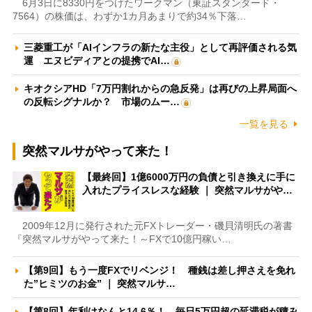
6月3日に8330円をつけたワークマン（東証スタンダード・
7564）の株価は、わずか1カ月あまりで約34％下落…
三菱重工が「AIインフラの新たな主役」として再評価される気
運 エヌビディアとの提携でAI…
キオクシアHD「7万円割れからの急反発」は再びの上昇局面へ
の反転シグナルか？ 市場のムー…
一覧を見る
突然マルサがやって来た！
【最終回】1億6000万円の負債と引き換えに手に
入れたプライスレスな経験 ｜ 突然マルサがや…
2009年12月に発行された元FXトレーダー・磯貝清明氏の著書
『突然マルサがやって来た！～FXで10億円稼い…
【第9回】もう一度FXでリベンジ！ 種銭は差し押さえを免れ
た”ヒミツのお金” ｜ 突然マルサ…
【第8回】年利はなんと14.6％！ 毎日5万円超の延滞税が積み