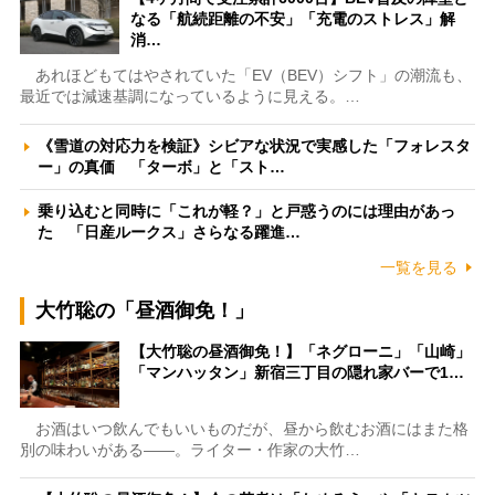
なる「航続距離の不安」「充電のストレス」解
消…
あれほどもてはやされていた「EV（BEV）シフト」の潮流も、
最近では減速基調になっているように見える。…
《雪道の対応力を検証》シビアな状況で実感した「フォレスタ
ー」の真価 「ターボ」と「スト…
乗り込むと同時に「これが軽？」と戸惑うのには理由があっ
た 「日産ルークス」さらなる躍進…
一覧を見る
大竹聡の「昼酒御免！」
【大竹聡の昼酒御免！】「ネグローニ」「山崎」
「マンハッタン」新宿三丁目の隠れ家バーで1…
お酒はいつ飲んでもいいものだが、昼から飲むお酒にはまた格
別の味わいがある――。ライター・作家の大竹…