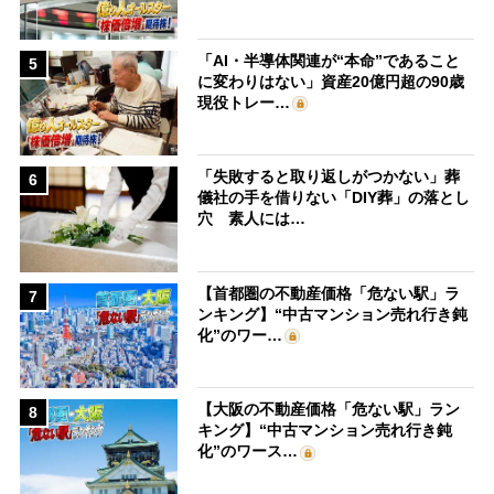
「AI・半導体関連が“本命”であること
5
に変わりはない」資産20億円超の90歳
現役トレー…
「失敗すると取り返しがつかない」葬
6
儀社の手を借りない「DIY葬」の落とし
穴 素人には…
【首都圏の不動産価格「危ない駅」ラ
7
ンキング】“中古マンション売れ行き鈍
化”のワー…
【大阪の不動産価格「危ない駅」ラン
8
キング】“中古マンション売れ行き鈍
化”のワース…