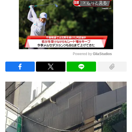
もっと見る
arrow_forward_ios
Powered by 
GliaStudios
Mute