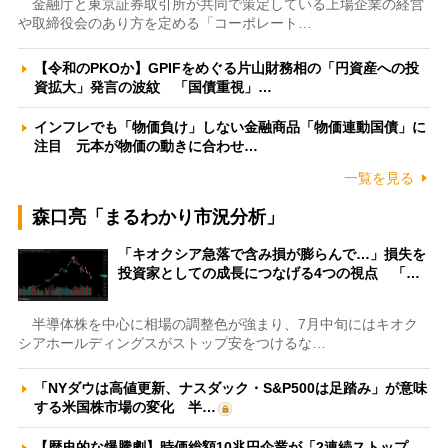
金融庁と東京証券取引所が共同で策定している上場企業の経営
や取締役会のあり方を定める「コーポレート…
【令和のPKOか】GPIFをめぐる片山財務相の「円資産への投
資拡大」発言の波紋 「国債重視」…
インフレでも「物価負け」しない金融商品「物価連動国債」に
注目 元本が物価の動きに合わせ…
一覧を見る
森口亮「まるわかり市況分析」
「キオクシア急落で含み損が膨らんで…」損失を
投資家としての成長につなげる4つの視点 「…
半導体株を中心に相場の調整色が強まり、7月中旬にはキオク
シアホールディングスがストップ安をつけるな…
「NYダウは高値更新、ナスダック・S&P500は足踏み」が意味
する米国株市場の変化 半…
【歴史的な爆騰劇】時価総額10兆円企業が「2連続ストップ