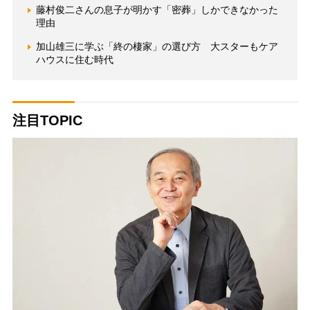
藤村俊二さんの息子が明かす「密葬」しかできなかった
理由
加山雄三に学ぶ「終の棲家」の選び方 大スターもケア
ハウスに住む時代
注目TOPIC