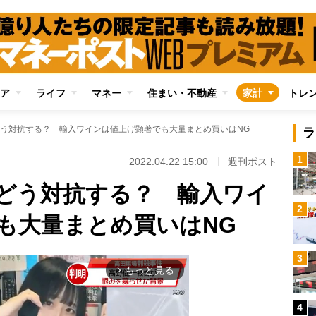
ア
ライフ
マネー
住まい・不動産
家計
トレ
う対抗する？ 輸入ワインは値上げ顕著でも大量まとめ買いはNG
ラ
1
2022.04.22 15:00
週刊ポスト
どう対抗する？ 輸入ワイ
2
も大量まとめ買いはNG
3
もっと見る
arrow_forward_ios
4