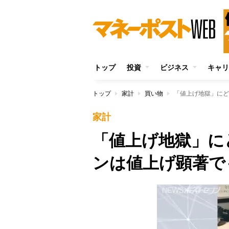
トップ
投資
ビジネス
キャリ
トップ
家計
買い物
「値上げ地獄」にど
家計
「値上げ地獄」に
ンは値上げ顕著で