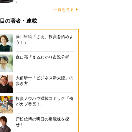
一覧を見る
目の著者・連載
藤川里絵「さあ、投資を始めよ
う！」
森口亮「まるわかり市況分析」
大前研一「ビジネス新大陸」の
歩き方
投資ノウハウ満載コミック「俺
がカブ番長！」
戸松信博の明日の爆騰株を探
せ！