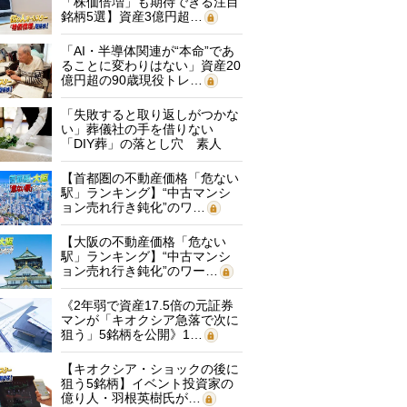
「株価倍増」も期待できる注目
銘柄5選】資産3億円超…
「AI・半導体関連が“本命”であ
ることに変わりはない」資産20
億円超の90歳現役トレ…
「失敗すると取り返しがつかな
い」葬儀社の手を借りない
「DIY葬」の落とし穴 素人
に…
【首都圏の不動産価格「危ない
駅」ランキング】“中古マンシ
ョン売れ行き鈍化”のワ…
【大阪の不動産価格「危ない
駅」ランキング】“中古マンシ
ョン売れ行き鈍化”のワー…
《2年弱で資産17.5倍の元証券
マンが「キオクシア急落で次に
狙う」5銘柄を公開》1…
【キオクシア・ショックの後に
狙う5銘柄】イベント投資家の
億り人・羽根英樹氏が…