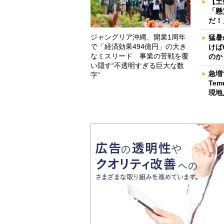
【土
「懸
だ！
ジャングリア沖縄、開業1周年
猛暑
で「経済効果494億円」の大き
けば
なミスリード 事業の苦戦を覆
のか
い隠す“不透明すぎる巨大な数
急増
字”
Te
現地