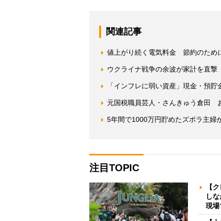
関連記事
値上がり続く電気料金 節約のため
ウクライナ戦争の余波が家計を直撃
「インフレに弱い資産」現金・預貯
元国税職員芸人・さんきゅう倉田 
5年間で1000万円貯めたズボラ主婦
注目TOPIC
【ク
しな
現場