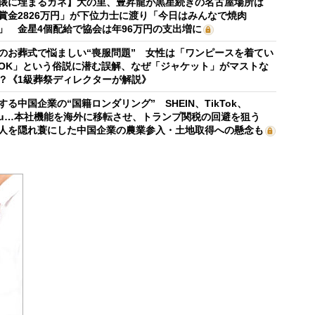
俵に埋まるカネ】大の里、豊昇龍が黒星続きの名古屋場所は
賞金2826万円」が下位力士に渡り「今日はみんなで焼肉
」 金星4個配給で協会は年96万円の支出増に
のお葬式で悩ましい“喪服問題” 女性は「ワンピースを着てい
OK」という俗説に潜む誤解、なぜ「ジャケット」がマストな
？《1級葬祭ディレクターが解説》
する中国企業の“国籍ロンダリング” SHEIN、TikTok、
mu…本社機能を海外に移転させ、トランプ関税の回避を狙う
人を隠れ蓑にした中国企業の農業参入・土地取得への懸念も