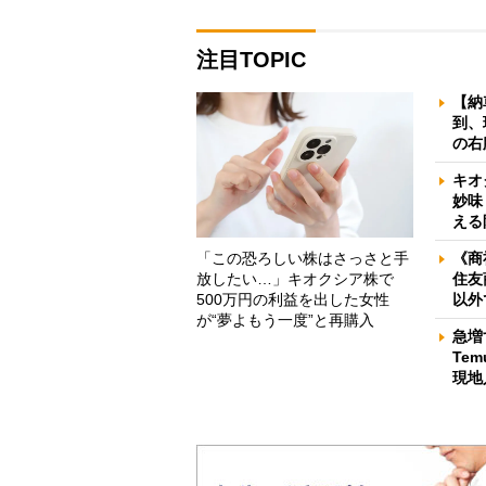
注目TOPIC
【納
到、
の右
キオ
妙味
える
「この恐ろしい株はさっさと手
《商
放したい…」キオクシア株で
住友
500万円の利益を出した女性
以外
が“夢よもう一度”と再購入
急増
Te
現地