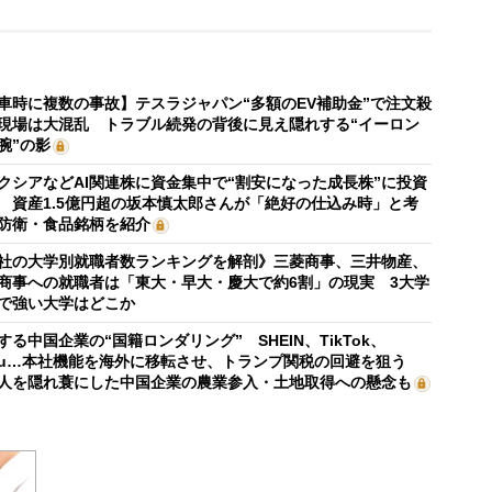
車時に複数の事故】テスラジャパン“多額のEV補助金”で注文殺
現場は大混乱 トラブル続発の背後に見え隠れする“イーロン
腕”の影
クシアなどAI関連株に資金集中で“割安になった成長株”に投資
 資産1.5億円超の坂本慎太郎さんが「絶好の仕込み時」と考
防衛・食品銘柄を紹介
社の大学別就職者数ランキングを解剖》三菱商事、三井物産、
商事への就職者は「東大・早大・慶大で約6割」の現実 3大学
で強い大学はどこか
する中国企業の“国籍ロンダリング” SHEIN、TikTok、
mu…本社機能を海外に移転させ、トランプ関税の回避を狙う
人を隠れ蓑にした中国企業の農業参入・土地取得への懸念も