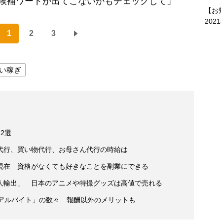
索候補ワードが出てこないかもチェックして」
【お
202
1
2
3
い稼ぎ
2選
代行、買い物代行、お母さん代行の時給は
現在 資格がなくても好きなことを副業にできる
人輸出」 日本のアニメや特撮グッズは高値で売れる
なアルバイト」の数々 報酬以外のメリットも