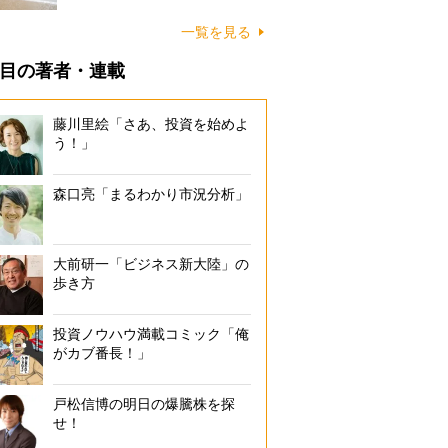
に…
一覧を見る
目の著者・連載
藤川里絵「さあ、投資を始めよ
う！」
森口亮「まるわかり市況分析」
大前研一「ビジネス新大陸」の
歩き方
投資ノウハウ満載コミック「俺
がカブ番長！」
戸松信博の明日の爆騰株を探
せ！