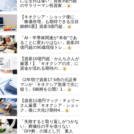
になる日は遠い」資産3億円超
のサラリーマン投資家…
【キオクシア・ショック後に
「株価倍増」も期待できる注目
銘柄5選】資産3億円超…
「AI・半導体関連が“本命”であ
ることに変わりはない」資産20
億円超の90歳現役トレ…
【資産10億円超・かんちさんが
厳選！】「キオクシアの次」に
資金が流れる期待の…
《2年弱で資産17.5倍の元証券
マンが「キオクシア急落で次に
狙う」5銘柄を公開》1…
【資産11億円マック・チェリー
さん厳選「キオクシア・ショッ
ク」後に大化け期待4…
「失敗すると取り返しがつかな
い」葬儀社の手を借りない
「DIY葬」の落とし穴 素人