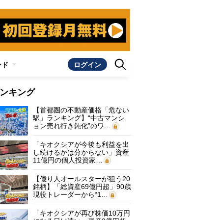
ンド
ログイン
ンキング
【首都圏の不動産価格「危ない
駅」ランキング】“中古マンシ
ョン売れ行き鈍化”のワ…
「キオクシアが今後も利益を出
し続けるかは分からない」資産
11億円の個人投資家…
【億り人オールスターが狙う20
銘柄】「総資産69億円超」90歳
現役トレーダーから“1…
「キオクシアが再び株価10万円