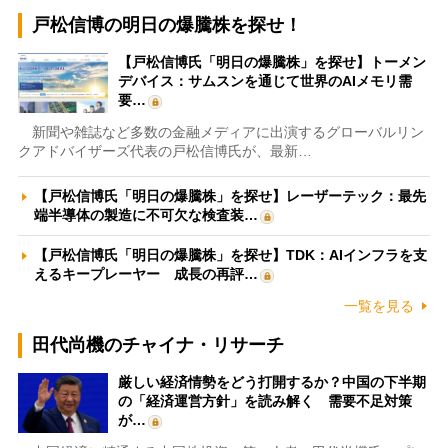
戸松信博の明日の爆騰株を探せ！
【戸松信博氏「明日の爆騰株」を探せ】トーメン
デバイス：サムスンを通じて世界のAIメモリ需
要…
新聞や雑誌など多数の金融メディアに出演するグローバルリン
クアドバイザーズ代表の戸松信博氏が、最新…
【戸松信博氏「明日の爆騰株」を探せ】レーザーテック：最先
端半導体の製造に不可欠な検査装…
【戸松信博氏「明日の爆騰株」を探せ】TDK：AIインフラを支
えるキープレーヤー 成長の再評…
一覧を見る
田代尚機のチャイナ・リサーチ
厳しい経済情勢をどう打開するか？中国の下半期
の「経済運営方針」を読み解く 需要不足対策
が…