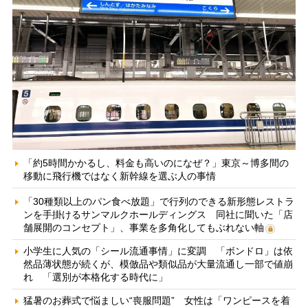
「約5時間かかるし、料金も高いのになぜ？」東京～博多間の
移動に飛行機ではなく新幹線を選ぶ人の事情
「30種類以上のパン食べ放題」で行列のできる新形態レストラ
ンを手掛けるサンマルクホールディングス 同社に聞いた「店
舗展開のコンセプト」、事業を多角化してもぶれない軸
小学生に人気の「シール流通事情」に変調 「ボンドロ」は依
然品薄状態が続くが、模倣品や類似品が大量流通し一部で値崩
れ 「選別が本格化する時代に」
猛暑のお葬式で悩ましい“喪服問題” 女性は「ワンピースを着