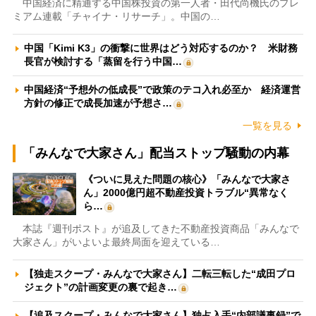
中国経済に精通する中国株投資の第一人者・田代尚機氏のプレ
ミアム連載「チャイナ・リサーチ」。中国の…
中国「Kimi K3」の衝撃に世界はどう対応するのか？ 米財務
長官が検討する「蒸留を行う中国…
中国経済“予想外の低成長”で政策のテコ入れ必至か 経済運営
方針の修正で成長加速が予想さ…
一覧を見る
「みんなで大家さん」配当ストップ騒動の内幕
《ついに見えた問題の核心》「みんなで大家さ
ん」2000億円超不動産投資トラブル“異常なく
ら…
本誌『週刊ポスト』が追及してきた不動産投資商品「みんなで
大家さん」がいよいよ最終局面を迎えている…
【独走スクープ・みんなで大家さん】二転三転した“成田プロ
ジェクト”の計画変更の裏で起き…
【追及スクープ・みんなで大家さん】独占入手“内部議事録”で