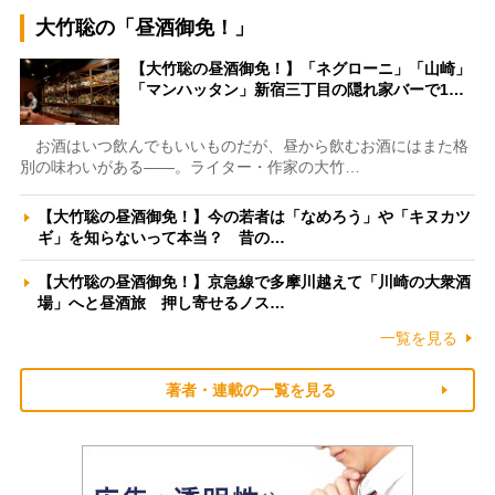
大竹聡の「昼酒御免！」
【大竹聡の昼酒御免！】「ネグローニ」「山崎」
「マンハッタン」新宿三丁目の隠れ家バーで1…
お酒はいつ飲んでもいいものだが、昼から飲むお酒にはまた格
別の味わいがある――。ライター・作家の大竹…
【大竹聡の昼酒御免！】今の若者は「なめろう」や「キヌカツ
ギ」を知らないって本当？ 昔の…
【大竹聡の昼酒御免！】京急線で多摩川越えて「川崎の大衆酒
場」へと昼酒旅 押し寄せるノス…
一覧を見る
著者・連載の一覧を見る