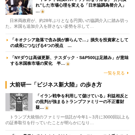
れ”した市場心理を変える「日米協調為替介入」
…
日米両政府が、約28年ぶりとなる円買いの協調介入に踏み切っ
た。米国も追加介入を辞さない姿勢を示して…
「キオクシア急落で含み損が膨らんで…」損失を投資家として
の成長につなげる4つの視点 …
「NYダウは高値更新、ナスダック・S&P500は足踏み」が意味
する米国株市場の変化 半…
一覧を見る
大前研一「ビジネス新大陸」の歩き方
「イラン戦争を利用して儲けている」利益相反と
の批判が強まるトランプファミリーの不正蓄財
疑…
トランプ大統領のファミリー信託が今年1～3月に3000回以上も
の証券取引を行っていたことが明らかになり…