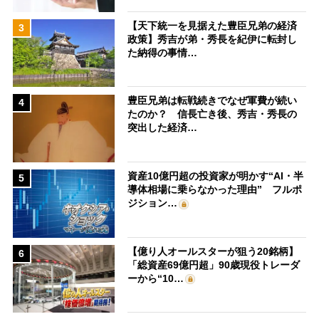
【天下統一を見据えた豊臣兄弟の経済
3
政策】秀吉が弟・秀長を紀伊に転封し
た納得の事情…
豊臣兄弟は転戦続きでなぜ軍費が続い
4
たのか？ 信長亡き後、秀吉・秀長の
突出した経済…
資産10億円超の投資家が明かす“AI・半
5
導体相場に乗らなかった理由” フルポ
ジション…
【億り人オールスターが狙う20銘柄】
6
「総資産69億円超」90歳現役トレーダ
ーから“10…