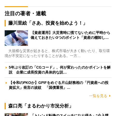
注目の著者・連載
藤川里絵「さあ、投資を始めよう！」
【資産運用】大災害時に慌てないために平時から
備えておきたい3つのポイント「資産の棚卸し…
大規模な災害が起きると、株式市場が大きく動いたり、取引環
境が不安定になったりすることがある。一方…
5年ぶり改訂の「CGコード」、何が変わったのかポイントを解
説 企業に成長投資の具体的な説…
【令和のPKOか】GPIFをめぐる片山財務相の「円資産への投
資拡大」発言の波紋 「国債重視」…
一覧を見る
森口亮「まるわかり市況分析」
「トレンド転換のスイッチになり得る」“介入慣