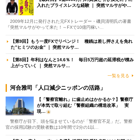
入れたプライスレスな経験 ｜ 突然マルサがや…
2009年12月に発行された元FXトレーダー・磯貝清明氏の著書
『突然マルサがやって来た！～FXで10億円稼い…
【第9回】もう一度FXでリベンジ！ 種銭は差し押さえを免れ
た”ヒミツのお金” ｜ 突然マルサ…
【第8回】年利はなんと14.6％！ 毎日5万円超の延滞税が積み
上がっていく ｜ 突然マルサ…
一覧を見る
河合雅司「人口減少ニッポンの活路」
【「警察官離れ」に歯止めはかかるか？】警察庁
が本気で取り組む「警察組織の構造改革」 実
現…
警察庁が目下、頭を悩ませているのが「警察官不足」だ。警察
官の採用試験の受験者数は10年間で2分の1以…