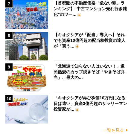
【首都圏の不動産価格「危ない駅」ラ
7
ンキング】“中古マンション売れ行き鈍
化”のワー…
【キオクシアが「配当」導入へ】それ
8
でも資産10億円超の配当株投資の達人
が「買う…
「北海道で知らない人はいない！」道
9
民熱愛のカップ焼きそば「やきそば弁
当」、最大の…
「キオクシアが再び株価10万円になる
10
日は遠い」資産3億円超のサラリーマン
投資家が…
一覧を見る