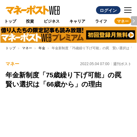
ログイン
トップ
投資
ビジネス
キャリア
ライフ
マネー
トップ
マネー
年金
年金新制度「75歳繰り下げ可能」の罠 賢い選択は「6
マネー
2022.05.04 07:00
週刊ポスト
年金新制度「75歳繰り下げ可能」の罠
賢い選択は「66歳から」の理由
Loaded
:
100.00%
/
Unmute