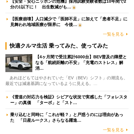
【安全・安心ニッポンの危機】採用試験受験者数は10年間で2
分の1以下に！ 出生数減がも…
【医療崩壊】人口減少で「医師不足」に加えて「患者不足」に
見舞われ地域医療が限界に 今後…
一覧を見る
快適クルマ生活 乗ってみた、使ってみた
【4ヶ月間で受注累計6000台】BEV普及の障壁と
なる「航続距離の不安」「充電のストレス」解
消…
あれほどもてはやされていた「EV（BEV）シフト」の潮流も、
最近では減速基調になっているように見える。…
《雪道の対応力を検証》シビアな状況で実感した「フォレスタ
ー」の真価 「ターボ」と「スト…
乗り込むと同時に「これが軽？」と戸惑うのには理由があっ
た 「日産ルークス」さらなる躍進…
一覧を見る