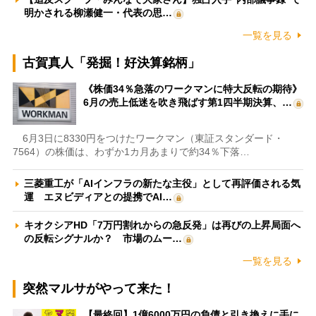
明かされる柳瀬健一・代表の思…
一覧を見る
古賀真人「発掘！好決算銘柄」
《株価34％急落のワークマンに特大反転の期待》
6月の売上低迷を吹き飛ばす第1四半期決算、…
6月3日に8330円をつけたワークマン（東証スタンダード・
7564）の株価は、わずか1カ月あまりで約34％下落…
三菱重工が「AIインフラの新たな主役」として再評価される気
運 エヌビディアとの提携でAI…
キオクシアHD「7万円割れからの急反発」は再びの上昇局面へ
の反転シグナルか？ 市場のムー…
一覧を見る
突然マルサがやって来た！
【最終回】1億6000万円の負債と引き換えに手に