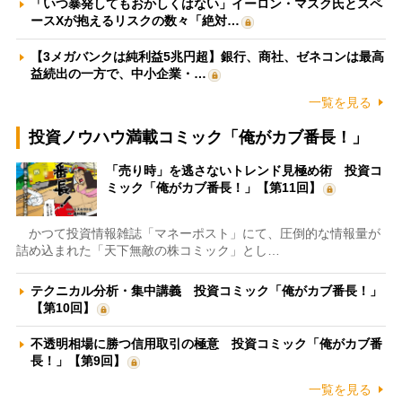
「いつ暴発してもおかしくはない」イーロン・マスク氏とスペ
ースXが抱えるリスクの数々「絶対…
【3メガバンクは純利益5兆円超】銀行、商社、ゼネコンは最高
益続出の一方で、中小企業・…
一覧を見る
投資ノウハウ満載コミック「俺がカブ番長！」
「売り時」を逃さないトレンド見極め術 投資コ
ミック「俺がカブ番長！」【第11回】
かつて投資情報雑誌「マネーポスト」にて、圧倒的な情報量が
詰め込まれた「天下無敵の株コミック」とし…
テクニカル分析・集中講義 投資コミック「俺がカブ番長！」
【第10回】
不透明相場に勝つ信用取引の極意 投資コミック「俺がカブ番
長！」【第9回】
一覧を見る