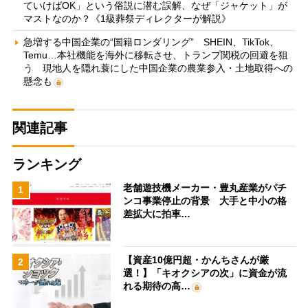
ていけばOK」という俗説に潜む誤解、なぜ「ジャケット」が
マストなのか？《1級葬祭ディレクターが解説》
急増する中国企業の“国籍ロンダリング” SHEIN、TikTok、
Temu…本社機能を海外に移転させ、トランプ関税の回避を狙
う 現地人を隠れ蓑にした中国企業の農業参入・土地取得への
懸念も
関連記事
ランキング
老舗遊技機メーカー・豊丸産業がパチ
1
ンコ事業停止の背景 大手と中小の格
差拡大に拍車…
【資産10億円超・かんちさんが厳
2
選！】「キオクシアの次」に資金が流
れる期待の高…