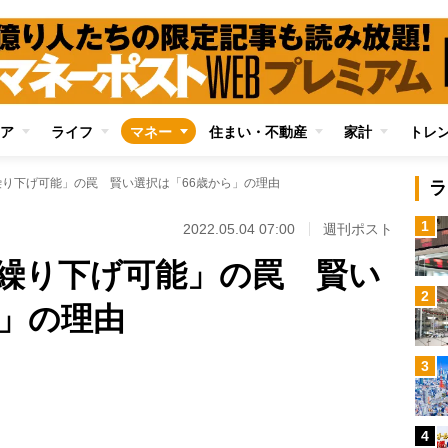
ア
ライフ
マネー
住まい・不動産
家計
トレ
繰り下げ可能」の罠 賢い選択は「66歳から」の理由
ラ
1
2022.05.04 07:00
週刊ポスト
歳繰り下げ可能」の罠 賢い
2
ら」の理由
Loaded
:
3
96.70%
/
4