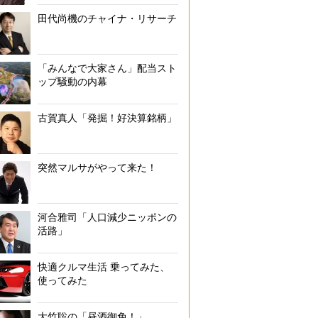
田代尚機のチャイナ・リサーチ
「みんなで大家さん」配当スト
ップ騒動の内幕
古賀真人「発掘！好決算銘柄」
突然マルサがやって来た！
河合雅司「人口減少ニッポンの
活路」
快適クルマ生活 乗ってみた、
使ってみた
大竹聡の「昼酒御免！」