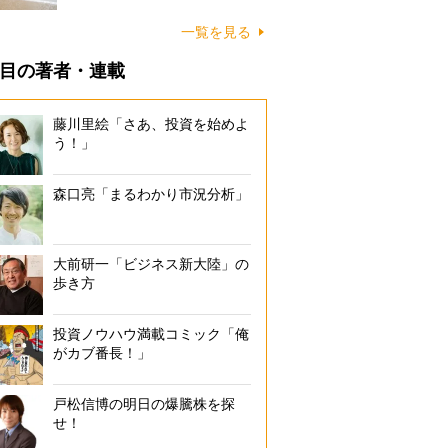
に…
一覧を見る
目の著者・連載
藤川里絵「さあ、投資を始めよ
う！」
森口亮「まるわかり市況分析」
大前研一「ビジネス新大陸」の
歩き方
投資ノウハウ満載コミック「俺
がカブ番長！」
戸松信博の明日の爆騰株を探
せ！