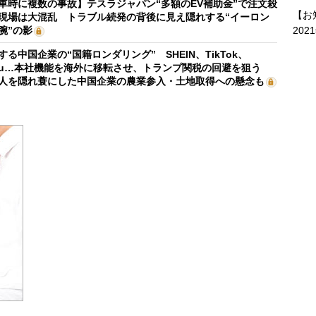
車時に複数の事故】テスラジャパン“多額のEV補助金”で注文殺
【お
現場は大混乱 トラブル続発の背後に見え隠れする“イーロン
202
腕”の影
する中国企業の“国籍ロンダリング” SHEIN、TikTok、
mu…本社機能を海外に移転させ、トランプ関税の回避を狙う
人を隠れ蓑にした中国企業の農業参入・土地取得への懸念も