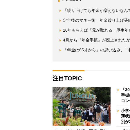
「繰り下げても年金が増えないなんて
定年後のマネー術 年金繰り上げ受
10年もらえば「元が取れる」厚生
4月から『年金手帳』が廃止された
「年金は65才から」の思い込み、
注目TOPIC
「3
手掛
コン
小学
薄状
別が