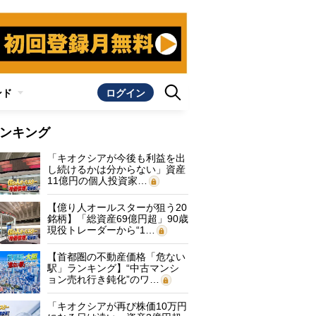
ンド
ログイン
ンキング
「キオクシアが今後も利益を出
し続けるかは分からない」資産
11億円の個人投資家…
【億り人オールスターが狙う20
銘柄】「総資産69億円超」90歳
現役トレーダーから“1…
【首都圏の不動産価格「危ない
駅」ランキング】“中古マンシ
ョン売れ行き鈍化”のワ…
「キオクシアが再び株価10万円