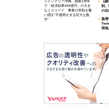
ジャングリア沖縄、開業1周年
【納
で「経済効果494億円」の大き
到、
なミスリード 事業の苦戦を覆
の右
い隠す“不透明すぎる巨大な数
急増
字”
Te
現地