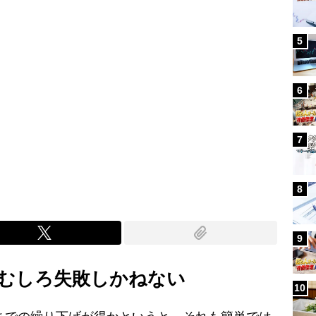
5
6
7
8
9
でむしろ失敗しかねない
10