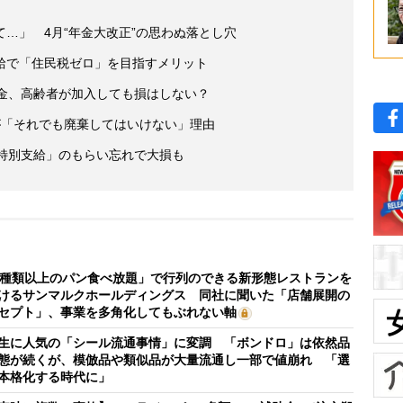
…」 4月“年金大改正”の思わぬ落とし穴
給で「住民税ゼロ」を目指すメリット
年金、高齢者が加入しても損はしない？
が「それでも廃棄してはいけない」理由
「特別支給」のもらい忘れで大損も
0種類以上のパン食べ放題」で行列のできる新形態レストランを
けるサンマルクホールディングス 同社に聞いた「店舗展開の
セプト」、事業を多角化してもぶれない軸
生に人気の「シール流通事情」に変調 「ボンドロ」は依然品
態が続くが、模倣品や類似品が大量流通し一部で値崩れ 「選
本格化する時代に」