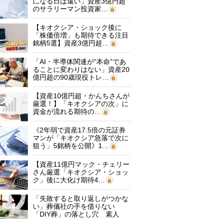
になる日は遠い」資産3億円超
のサラリーマン投資家…
【キオクシア・ショック後に
「株価倍増」も期待できる注目
銘柄5選】資産3億円超…
「AI・半導体関連が“本命”であ
ることに変わりはない」資産20
億円超の90歳現役トレ…
【資産10億円超・かんちさんが
厳選！】「キオクシアの次」に
資金が流れる期待の…
《2年弱で資産17.5倍の元証券
マンが「キオクシア急落で次に
狙う」5銘柄を公開》1…
【資産11億円マック・チェリー
さん厳選「キオクシア・ショッ
ク」後に大化け期待4…
「失敗すると取り返しがつかな
い」葬儀社の手を借りない
「DIY葬」の落とし穴 素人