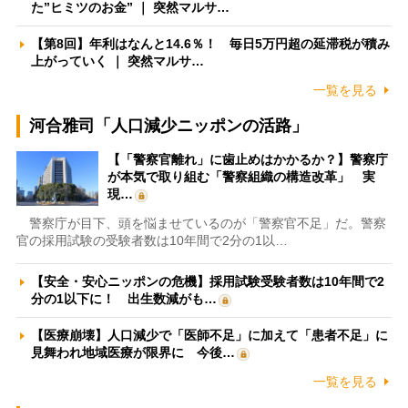
た”ヒミツのお金” ｜ 突然マルサ…
【第8回】年利はなんと14.6％！ 毎日5万円超の延滞税が積み
上がっていく ｜ 突然マルサ…
一覧を見る
河合雅司「人口減少ニッポンの活路」
【「警察官離れ」に歯止めはかかるか？】警察庁
が本気で取り組む「警察組織の構造改革」 実
現…
警察庁が目下、頭を悩ませているのが「警察官不足」だ。警察
官の採用試験の受験者数は10年間で2分の1以…
【安全・安心ニッポンの危機】採用試験受験者数は10年間で2
分の1以下に！ 出生数減がも…
【医療崩壊】人口減少で「医師不足」に加えて「患者不足」に
見舞われ地域医療が限界に 今後…
一覧を見る