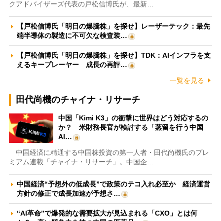
クアドバイザーズ代表の戸松信博氏が、最新…
【戸松信博氏「明日の爆騰株」を探せ】レーザーテック：最先
端半導体の製造に不可欠な検査装…
【戸松信博氏「明日の爆騰株」を探せ】TDK：AIインフラを支
えるキープレーヤー 成長の再評…
一覧を見る
田代尚機のチャイナ・リサーチ
中国「Kimi K3」の衝撃に世界はどう対応するの
か？ 米財務長官が検討する「蒸留を行う中国
AI…
中国経済に精通する中国株投資の第一人者・田代尚機氏のプレ
ミアム連載「チャイナ・リサーチ」。中国企…
中国経済“予想外の低成長”で政策のテコ入れ必至か 経済運営
方針の修正で成長加速が予想さ…
“AI革命”で爆発的な需要拡大が見込まれる「CXO」とは何