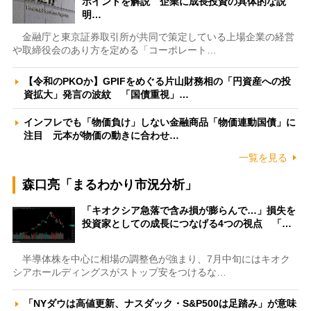
ポイントを解説 企業に成長投資の具体的な説
明…
金融庁と東京証券取引所が共同で策定している上場企業の経営
や取締役会のあり方を定める「コーポレート…
【令和のPKOか】GPIFをめぐる片山財務相の「円資産への投
資拡大」発言の波紋 「国債重視」…
インフレでも「物価負け」しない金融商品「物価連動国債」に
注目 元本が物価の動きに合わせ…
一覧を見る
森口亮「まるわかり市況分析」
「キオクシア急落で含み損が膨らんで…」損失を
投資家としての成長につなげる4つの視点 「…
半導体株を中心に相場の調整色が強まり、7月中旬にはキオク
シアホールディングスがストップ安をつけるな…
「NYダウは高値更新、ナスダック・S&P500は足踏み」が意味