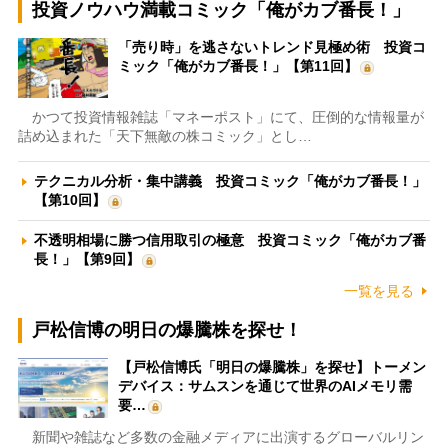
投資ノウハウ満載コミック「俺がカブ番長！」
「売り時」を逃さないトレンド見極め術 投資コ
ミック「俺がカブ番長！」【第11回】
かつて投資情報雑誌「マネーポスト」にて、圧倒的な情報量が
詰め込まれた「天下無敵の株コミック」とし…
テクニカル分析・集中講義 投資コミック「俺がカブ番長！」
【第10回】
不透明相場に勝つ信用取引の極意 投資コミック「俺がカブ番
長！」【第9回】
一覧を見る
戸松信博の明日の爆騰株を探せ！
【戸松信博氏「明日の爆騰株」を探せ】トーメン
デバイス：サムスンを通じて世界のAIメモリ需
要…
新聞や雑誌など多数の金融メディアに出演するグローバルリン