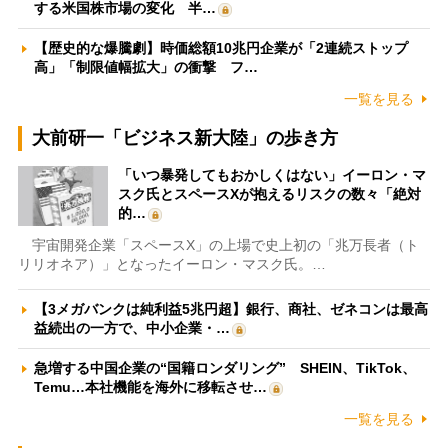
する米国株市場の変化 半…
【歴史的な爆騰劇】時価総額10兆円企業が「2連続ストップ
高」「制限値幅拡大」の衝撃 フ…
一覧を見る
大前研一「ビジネス新大陸」の歩き方
「いつ暴発してもおかしくはない」イーロン・マ
スク氏とスペースXが抱えるリスクの数々「絶対
的…
宇宙開発企業「スペースX」の上場で史上初の「兆万長者（ト
リリオネア）」となったイーロン・マスク氏。…
【3メガバンクは純利益5兆円超】銀行、商社、ゼネコンは最高
益続出の一方で、中小企業・…
急増する中国企業の“国籍ロンダリング” SHEIN、TikTok、
Temu…本社機能を海外に移転させ…
一覧を見る