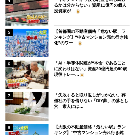
4
るかは分からない」資産11億円の個人
投資家が…
【首都圏の不動産価格「危ない駅」ラ
5
ンキング】“中古マンション売れ行き鈍
化”のワー…
「AI・半導体関連が“本命”であること
6
に変わりはない」資産20億円超の90歳
現役トレー…
「失敗すると取り返しがつかない」葬
7
儀社の手を借りない「DIY葬」の落とし
穴 素人には…
【大阪の不動産価格「危ない駅」ラン
8
キング】“中古マンション売れ行き鈍