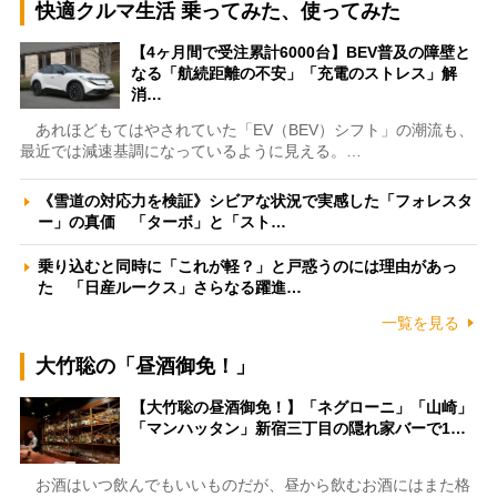
快適クルマ生活 乗ってみた、使ってみた
【4ヶ月間で受注累計6000台】BEV普及の障壁と
なる「航続距離の不安」「充電のストレス」解
消…
あれほどもてはやされていた「EV（BEV）シフト」の潮流も、
最近では減速基調になっているように見える。…
《雪道の対応力を検証》シビアな状況で実感した「フォレスタ
ー」の真価 「ターボ」と「スト…
乗り込むと同時に「これが軽？」と戸惑うのには理由があっ
た 「日産ルークス」さらなる躍進…
一覧を見る
大竹聡の「昼酒御免！」
【大竹聡の昼酒御免！】「ネグローニ」「山崎」
「マンハッタン」新宿三丁目の隠れ家バーで1…
お酒はいつ飲んでもいいものだが、昼から飲むお酒にはまた格