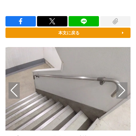
本文に戻る
毎