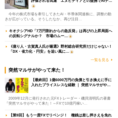
評価される気運 エヌビディアとの提携でAIデ…
今年の株式市場を牽引してきたAI・半導体関連株に、調整の動
きが広がっている。そうしたなか、再び注目…
キオクシアHD「7万円割れからの急反発」は再びの上昇局面へ
の反転シグナルか？ 市場のムー…
《億り人・古賀真人氏が厳選》野村総合研究所だけじゃない！
「DX・省力化・円安」を追い風に…
一覧を見る
突然マルサがやって来た！
【最終回】1億6000万円の負債と引き換えに手に
入れたプライスレスな経験 ｜ 突然マルサがや…
2009年12月に発行された元FXトレーダー・磯貝清明氏の著書
『突然マルサがやって来た！～FXで10億円稼い…
【第9回】もう一度FXでリベンジ！ 種銭は差し押さえを免れ