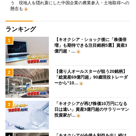
う 現地人を隠れ蓑にした中国企業の農業参入・土地取得への
懸念も
ランキング
【キオクシア・ショック後に「株価倍
1
増」も期待できる注目銘柄5選】資産3
億円超・…
【億り人オールスターが狙う20銘柄】
2
「総資産69億円超」90歳現役トレーダ
ーから“10…
「キオクシアが再び株価10万円になる
3
日は遠い」資産3億円超のサラリーマン
投資家が…
「キオクシアが今後も利益を出し続け