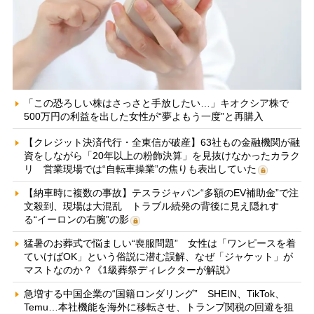
「この恐ろしい株はさっさと手放したい…」キオクシア株で
500万円の利益を出した女性が“夢よもう一度”と再購入
【クレジット決済代行・全東信が破産】63社もの金融機関が融
資をしながら「20年以上の粉飾決算」を見抜けなかったカラク
リ 営業現場では“自転車操業”の焦りも表出していた
【納車時に複数の事故】テスラジャパン“多額のEV補助金”で注
文殺到、現場は大混乱 トラブル続発の背後に見え隠れす
る“イーロンの右腕”の影
猛暑のお葬式で悩ましい“喪服問題” 女性は「ワンピースを着
ていけばOK」という俗説に潜む誤解、なぜ「ジャケット」が
マストなのか？《1級葬祭ディレクターが解説》
急増する中国企業の“国籍ロンダリング” SHEIN、TikTok、
Temu…本社機能を海外に移転させ、トランプ関税の回避を狙