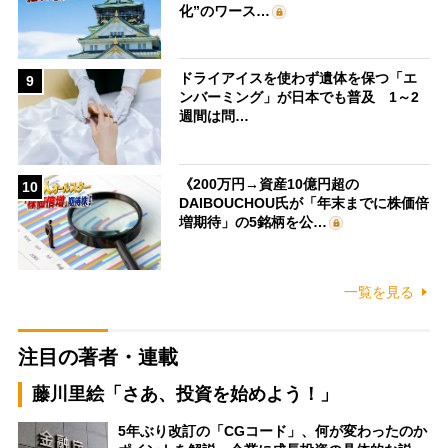
化”のワース…
ドライアイスを使わず遺体を保つ「エ
9
ンバーミング」が日本でも普及 1～2
週間は問…
《200万円→資産10億円超の
10
DAIBOUCHOU氏が「年末までに株価倍
増期待」の5銘柄を公…
一覧を見る
注目の著者・連載
藤川里絵「さあ、投資を始めよう！」
5年ぶり改訂の「CGコード」、何が変わったのか