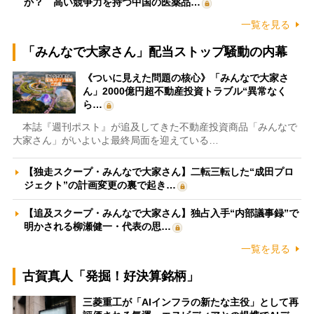
か？ 高い競争力を持つ中国の医薬品…
一覧を見る
「みんなで大家さん」配当ストップ騒動の内幕
《ついに見えた問題の核心》「みんなで大家さ
ん」2000億円超不動産投資トラブル“異常なく
ら…
本誌『週刊ポスト』が追及してきた不動産投資商品「みんなで
大家さん」がいよいよ最終局面を迎えている…
【独走スクープ・みんなで大家さん】二転三転した“成田プロ
ジェクト”の計画変更の裏で起き…
【追及スクープ・みんなで大家さん】独占入手“内部議事録”で
明かされる柳瀬健一・代表の思…
一覧を見る
古賀真人「発掘！好決算銘柄」
三菱重工が「AIインフラの新たな主役」として再