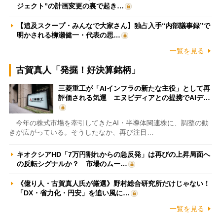
ジェクト”の計画変更の裏で起き…
【追及スクープ・みんなで大家さん】独占入手“内部議事録”で
明かされる柳瀬健一・代表の思…
一覧を見る
古賀真人「発掘！好決算銘柄」
三菱重工が「AIインフラの新たな主役」として再
評価される気運 エヌビディアとの提携でAIデ…
今年の株式市場を牽引してきたAI・半導体関連株に、調整の動
きが広がっている。そうしたなか、再び注目…
キオクシアHD「7万円割れからの急反発」は再びの上昇局面へ
の反転シグナルか？ 市場のムー…
《億り人・古賀真人氏が厳選》野村総合研究所だけじゃない！
「DX・省力化・円安」を追い風に…
一覧を見る