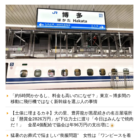
「約5時間かかるし、料金も高いのになぜ？」東京～博多間の
移動に飛行機ではなく新幹線を選ぶ人の事情
【土俵に埋まるカネ】大の里、豊昇龍が黒星続きの名古屋場所
は「懸賞金2826万円」が下位力士に渡り「今日はみんなで焼肉
だ！」 金星4個配給で協会は年96万円の支出増に
猛暑のお葬式で悩ましい“喪服問題” 女性は「ワンピースを着