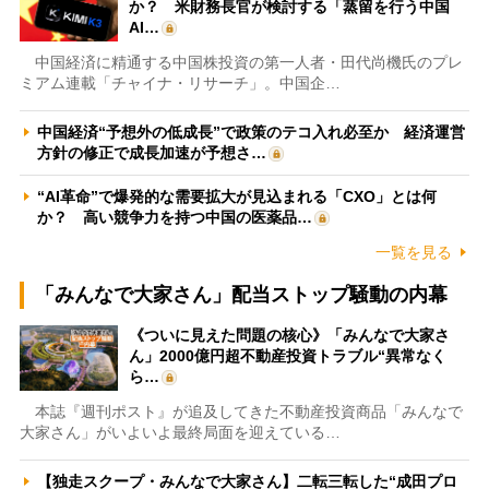
か？ 米財務長官が検討する「蒸留を行う中国
AI…
中国経済に精通する中国株投資の第一人者・田代尚機氏のプレ
ミアム連載「チャイナ・リサーチ」。中国企…
中国経済“予想外の低成長”で政策のテコ入れ必至か 経済運営
方針の修正で成長加速が予想さ…
“AI革命”で爆発的な需要拡大が見込まれる「CXO」とは何
か？ 高い競争力を持つ中国の医薬品…
一覧を見る
「みんなで大家さん」配当ストップ騒動の内幕
《ついに見えた問題の核心》「みんなで大家さ
ん」2000億円超不動産投資トラブル“異常なく
ら…
本誌『週刊ポスト』が追及してきた不動産投資商品「みんなで
大家さん」がいよいよ最終局面を迎えている…
【独走スクープ・みんなで大家さん】二転三転した“成田プロ