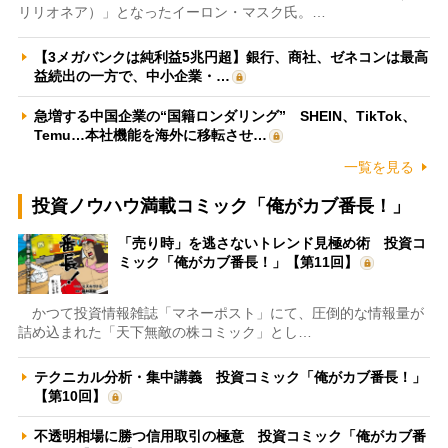
リリオネア）」となったイーロン・マスク氏。…
【3メガバンクは純利益5兆円超】銀行、商社、ゼネコンは最高
益続出の一方で、中小企業・…
急増する中国企業の“国籍ロンダリング” SHEIN、TikTok、
Temu…本社機能を海外に移転させ…
一覧を見る
投資ノウハウ満載コミック「俺がカブ番長！」
「売り時」を逃さないトレンド見極め術 投資コ
ミック「俺がカブ番長！」【第11回】
かつて投資情報雑誌「マネーポスト」にて、圧倒的な情報量が
詰め込まれた「天下無敵の株コミック」とし…
テクニカル分析・集中講義 投資コミック「俺がカブ番長！」
【第10回】
不透明相場に勝つ信用取引の極意 投資コミック「俺がカブ番