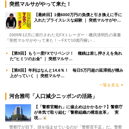
突然マルサがやって来た！
【最終回】1億6000万円の負債と引き換えに手に
入れたプライスレスな経験 ｜ 突然マルサがや…
2009年12月に発行された元FXトレーダー・磯貝清明氏の著書
『突然マルサがやって来た！～FXで10億円稼い…
【第9回】もう一度FXでリベンジ！ 種銭は差し押さえを免れ
た”ヒミツのお金” ｜ 突然マルサ…
【第8回】年利はなんと14.6％！ 毎日5万円超の延滞税が積み
上がっていく ｜ 突然マルサ…
一覧を見る
河合雅司「人口減少ニッポンの活路」
【「警察官離れ」に歯止めはかかるか？】警察庁
が本気で取り組む「警察組織の構造改革」 実
現…
警察庁が目下、頭を悩ませているのが「警察官不足」だ。警察