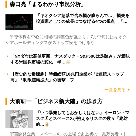
森口亮「まるわかり市況分析」
「キオクシア急落で含み損が膨らんで…」損失を
投資家としての成長につなげる4つの視点 「…
半導体株を中心に相場の調整色が強まり、7月中旬にはキオク
シアホールディングスがストップ安をつけるな…
「NYダウは高値更新、ナスダック・S&P500は足踏み」が意味
する米国株市場の変化 半…
【歴史的な爆騰劇】時価総額10兆円企業が「2連続ストップ
高」「制限値幅拡大」の衝撃 フ…
一覧を見る
大前研一「ビジネス新大陸」の歩き方
「いつ暴発してもおかしくはない」イーロン・マ
スク氏とスペースXが抱えるリスクの数々「絶対
的…
宇宙開発企業「スペースX」の上場で史上初の「兆万長者（ト