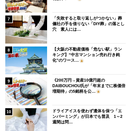
「失敗すると取り返しがつかない」葬
7
儀社の手を借りない「DIY葬」の落とし
穴 素人には…
【大阪の不動産価格「危ない駅」ラン
8
キング】“中古マンション売れ行き鈍
化”のワース…
《200万円→資産10億円超の
9
DAIBOUCHOU氏が「年末までに株価倍
増期待」の5銘柄を公…
ドライアイスを使わず遺体を保つ「エ
10
ンバーミング」が日本でも普及 1～2
週間は問…