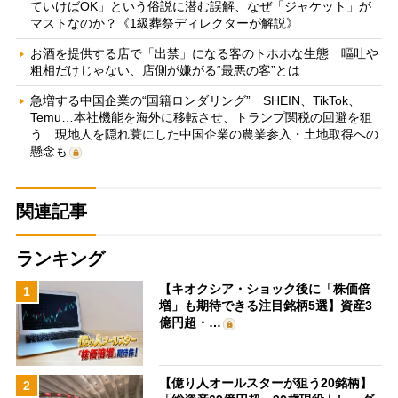
ていけばOK」という俗説に潜む誤解、なぜ「ジャケット」が
マストなのか？《1級葬祭ディレクターが解説》
お酒を提供する店で「出禁」になる客のトホホな生態 嘔吐や
粗相だけじゃない、店側が嫌がる“最悪の客”とは
急増する中国企業の“国籍ロンダリング” SHEIN、TikTok、
Temu…本社機能を海外に移転させ、トランプ関税の回避を狙
う 現地人を隠れ蓑にした中国企業の農業参入・土地取得への
懸念も
関連記事
ランキング
【キオクシア・ショック後に「株価倍
1
増」も期待できる注目銘柄5選】資産3
億円超・…
【億り人オールスターが狙う20銘柄】
2