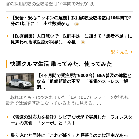
官の採用試験の受験者数は10年間で2分の1以…
【安全・安心ニッポンの危機】採用試験受験者数は10年間で2
分の1以下に！ 出生数減がも…
【医療崩壊】人口減少で「医師不足」に加えて「患者不足」に
見舞われ地域医療が限界に 今後…
一覧を見る
快適クルマ生活 乗ってみた、使ってみた
【4ヶ月間で受注累計6000台】BEV普及の障壁と
なる「航続距離の不安」「充電のストレス」解
消…
あれほどもてはやされていた「EV（BEV）シフト」の潮流も、
最近では減速基調になっているように見える。…
《雪道の対応力を検証》シビアな状況で実感した「フォレスタ
ー」の真価 「ターボ」と「スト…
乗り込むと同時に「これが軽？」と戸惑うのには理由があっ