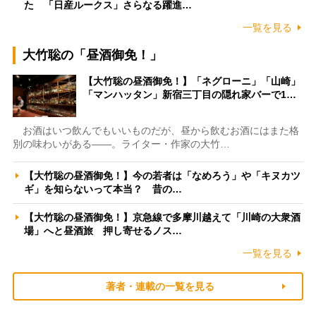
た 「日産ルークス」さらなる躍進…
一覧を見る
大竹聡の「昼酒御免！」
【大竹聡の昼酒御免！】「ネグローニ」「山崎」
「マンハッタン」新宿三丁目の隠れ家バーで1…
お酒はいつ飲んでもいいものだが、昼から飲むお酒にはまた格
別の味わいがある――。ライター・作家の大竹…
【大竹聡の昼酒御免！】今の若者は「なめろう」や「キヌカツ
ギ」を知らないって本当？ 昔の…
【大竹聡の昼酒御免！】京急線で多摩川越えて「川崎の大衆酒
場」へと昼酒旅 押し寄せるノス…
一覧を見る
著者・連載の一覧を見る