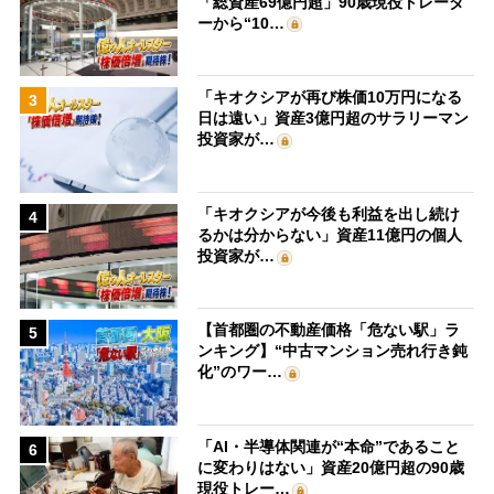
「総資産69億円超」90歳現役トレーダ
ーから“10…
「キオクシアが再び株価10万円になる
3
日は遠い」資産3億円超のサラリーマン
投資家が…
「キオクシアが今後も利益を出し続け
4
るかは分からない」資産11億円の個人
投資家が…
【首都圏の不動産価格「危ない駅」ラ
5
ンキング】“中古マンション売れ行き鈍
化”のワー…
「AI・半導体関連が“本命”であること
6
に変わりはない」資産20億円超の90歳
現役トレー…