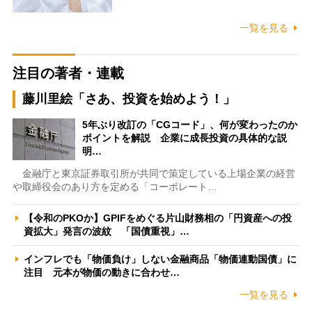
一覧を見る
注目の著者・連載
藤川里絵「さあ、投資を始めよう！」
5年ぶり改訂の「CGコード」、何が変わったのか
ポイントを解説 企業に成長投資の具体的な説
明…
金融庁と東京証券取引所が共同で策定している上場企業の経営
や取締役会のあり方を定める「コーポレート…
【令和のPKOか】GPIFをめぐる片山財務相の「円資産への投
資拡大」発言の波紋 「国債重視」…
インフレでも「物価負け」しない金融商品「物価連動国債」に
注目 元本が物価の動きに合わせ…
一覧を見る