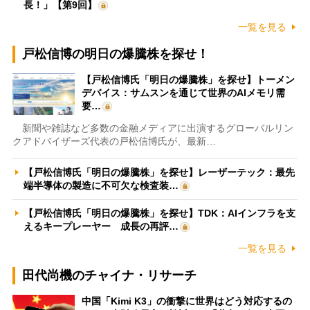
長！」【第9回】
一覧を見る
戸松信博の明日の爆騰株を探せ！
【戸松信博氏「明日の爆騰株」を探せ】トーメン
デバイス：サムスンを通じて世界のAIメモリ需
要…
新聞や雑誌など多数の金融メディアに出演するグローバルリン
クアドバイザーズ代表の戸松信博氏が、最新…
【戸松信博氏「明日の爆騰株」を探せ】レーザーテック：最先
端半導体の製造に不可欠な検査装…
【戸松信博氏「明日の爆騰株」を探せ】TDK：AIインフラを支
えるキープレーヤー 成長の再評…
一覧を見る
田代尚機のチャイナ・リサーチ
中国「Kimi K3」の衝撃に世界はどう対応するの