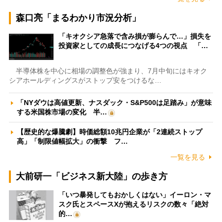
森口亮「まるわかり市況分析」
「キオクシア急落で含み損が膨らんで…」損失を
投資家としての成長につなげる4つの視点 「…
半導体株を中心に相場の調整色が強まり、7月中旬にはキオク
シアホールディングスがストップ安をつけるな…
「NYダウは高値更新、ナスダック・S&P500は足踏み」が意味
する米国株市場の変化 半…
【歴史的な爆騰劇】時価総額10兆円企業が「2連続ストップ
高」「制限値幅拡大」の衝撃 フ…
一覧を見る
大前研一「ビジネス新大陸」の歩き方
「いつ暴発してもおかしくはない」イーロン・マ
スク氏とスペースXが抱えるリスクの数々「絶対
的…