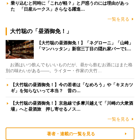
乗り込むと同時に「これが軽？」と戸惑うのには理由があっ
た 「日産ルークス」さらなる躍進…
一覧を見る
大竹聡の「昼酒御免！」
【大竹聡の昼酒御免！】「ネグローニ」「山崎」
「マンハッタン」新宿三丁目の隠れ家バーで1…
お酒はいつ飲んでもいいものだが、昼から飲むお酒にはまた格
別の味わいがある――。ライター・作家の大竹…
【大竹聡の昼酒御免！】今の若者は「なめろう」や「キヌカツ
ギ」を知らないって本当？ 昔の…
【大竹聡の昼酒御免！】京急線で多摩川越えて「川崎の大衆酒
場」へと昼酒旅 押し寄せるノス…
一覧を見る
著者・連載の一覧を見る