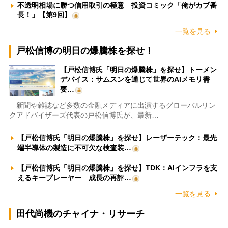
不透明相場に勝つ信用取引の極意 投資コミック「俺がカブ番
長！」【第9回】
一覧を見る
戸松信博の明日の爆騰株を探せ！
【戸松信博氏「明日の爆騰株」を探せ】トーメン
デバイス：サムスンを通じて世界のAIメモリ需
要…
新聞や雑誌など多数の金融メディアに出演するグローバルリン
クアドバイザーズ代表の戸松信博氏が、最新…
【戸松信博氏「明日の爆騰株」を探せ】レーザーテック：最先
端半導体の製造に不可欠な検査装…
【戸松信博氏「明日の爆騰株」を探せ】TDK：AIインフラを支
えるキープレーヤー 成長の再評…
一覧を見る
田代尚機のチャイナ・リサーチ