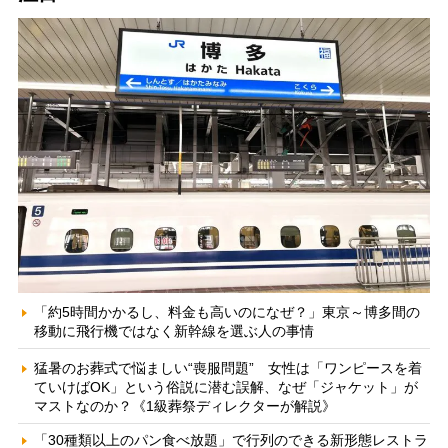
「約5時間かかるし、料金も高いのになぜ？」東京～博多間の
移動に飛行機ではなく新幹線を選ぶ人の事情
猛暑のお葬式で悩ましい“喪服問題” 女性は「ワンピースを着
ていけばOK」という俗説に潜む誤解、なぜ「ジャケット」が
マストなのか？《1級葬祭ディレクターが解説》
「30種類以上のパン食べ放題」で行列のできる新形態レストラ