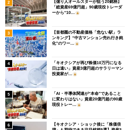
【億り人オールスターが狙う20銘柄】
2
「総資産69億円超」90歳現役トレーダ
ーから“10…
【首都圏の不動産価格「危ない駅」ラ
3
ンキング】“中古マンション売れ行き鈍
化”のワー…
「キオクシアが再び株価10万円になる
4
日は遠い」資産3億円超のサラリーマン
投資家が…
「AI・半導体関連が“本命”であること
5
に変わりはない」資産20億円超の90歳
現役トレー…
【キオクシア・ショック後に「株価倍
6
増」も期待できる注目銘柄5選】資産3