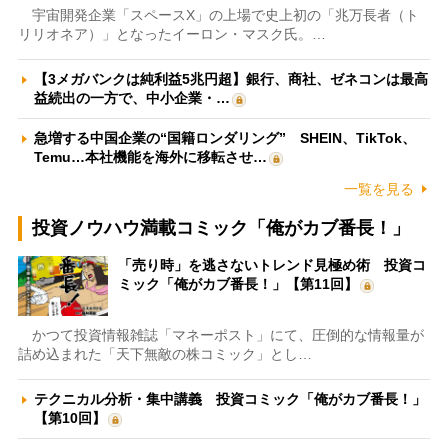
宇宙開発企業「スペースX」の上場で史上初の「兆万長者（ト
リリオネア）」となったイーロン・マスク氏。…
【3メガバンクは純利益5兆円超】銀行、商社、ゼネコンは最高
益続出の一方で、中小企業・…
急増する中国企業の“国籍ロンダリング” SHEIN、TikTok、
Temu…本社機能を海外に移転させ…
一覧を見る
投資ノウハウ満載コミック「俺がカブ番長！」
「売り時」を逃さないトレンド見極め術 投資コ
ミック「俺がカブ番長！」【第11回】
かつて投資情報雑誌「マネーポスト」にて、圧倒的な情報量が
詰め込まれた「天下無敵の株コミック」とし…
テクニカル分析・集中講義 投資コミック「俺がカブ番長！」
【第10回】