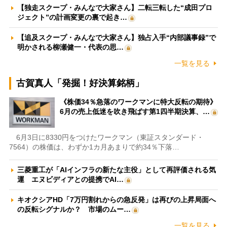
【独走スクープ・みんなで大家さん】二転三転した“成田プロ
ジェクト”の計画変更の裏で起き…
【追及スクープ・みんなで大家さん】独占入手“内部議事録”で
明かされる柳瀬健一・代表の思…
一覧を見る
古賀真人「発掘！好決算銘柄」
《株価34％急落のワークマンに特大反転の期待》
6月の売上低迷を吹き飛ばす第1四半期決算、…
6月3日に8330円をつけたワークマン（東証スタンダード・
7564）の株価は、わずか1カ月あまりで約34％下落…
三菱重工が「AIインフラの新たな主役」として再評価される気
運 エヌビディアとの提携でAI…
キオクシアHD「7万円割れからの急反発」は再びの上昇局面へ
の反転シグナルか？ 市場のムー…
一覧を見る