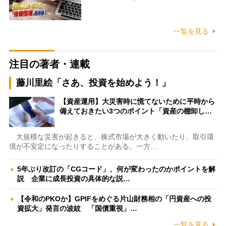
一覧を見る
注目の著者・連載
藤川里絵「さあ、投資を始めよう！」
【資産運用】大災害時に慌てないために平時から
備えておきたい3つのポイント「資産の棚卸し…
大規模な災害が起きると、株式市場が大きく動いたり、取引環
境が不安定になったりすることがある。一方…
5年ぶり改訂の「CGコード」、何が変わったのかポイントを解
説 企業に成長投資の具体的な説…
【令和のPKOか】GPIFをめぐる片山財務相の「円資産への投
資拡大」発言の波紋 「国債重視」…
一覧を見る