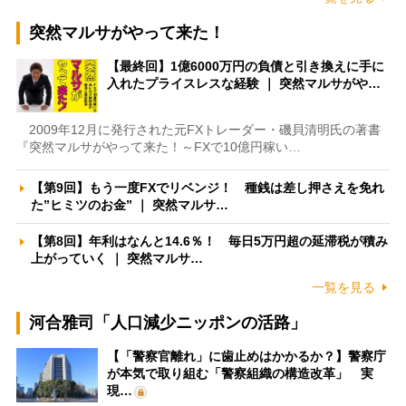
突然マルサがやって来た！
【最終回】1億6000万円の負債と引き換えに手に
入れたプライスレスな経験 ｜ 突然マルサがや…
2009年12月に発行された元FXトレーダー・磯貝清明氏の著書
『突然マルサがやって来た！～FXで10億円稼い…
【第9回】もう一度FXでリベンジ！ 種銭は差し押さえを免れ
た”ヒミツのお金” ｜ 突然マルサ…
【第8回】年利はなんと14.6％！ 毎日5万円超の延滞税が積み
上がっていく ｜ 突然マルサ…
一覧を見る
河合雅司「人口減少ニッポンの活路」
【「警察官離れ」に歯止めはかかるか？】警察庁
が本気で取り組む「警察組織の構造改革」 実
現…