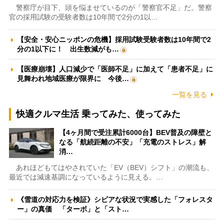
警察庁が目下、頭を悩ませているのが「警察官不足」だ。警察
官の採用試験の受験者数は10年間で2分の1以…
【安全・安心ニッポンの危機】採用試験受験者数は10年間で2
分の1以下に！ 出生数減がも…
【医療崩壊】人口減少で「医師不足」に加えて「患者不足」に
見舞われ地域医療が限界に 今後…
一覧を見る
快適クルマ生活 乗ってみた、使ってみた
【4ヶ月間で受注累計6000台】BEV普及の障壁と
なる「航続距離の不安」「充電のストレス」解
消…
あれほどもてはやされていた「EV（BEV）シフト」の潮流も、
最近では減速基調になっているように見える。…
《雪道の対応力を検証》シビアな状況で実感した「フォレスタ
ー」の真価 「ターボ」と「スト…