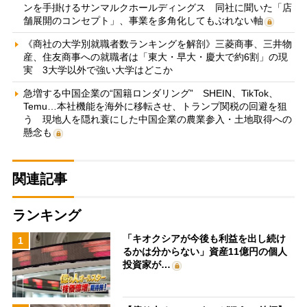
ンを手掛けるサンマルクホールディングス 同社に聞いた「店
舗展開のコンセプト」、事業を多角化してもぶれない軸
《商社の大学別就職者数ランキングを解剖》三菱商事、三井物
産、住友商事への就職者は「東大・早大・慶大で約6割」の現
実 3大学以外で強い大学はどこか
急増する中国企業の“国籍ロンダリング” SHEIN、TikTok、
Temu…本社機能を海外に移転させ、トランプ関税の回避を狙
う 現地人を隠れ蓑にした中国企業の農業参入・土地取得への
懸念も
関連記事
ランキング
「キオクシアが今後も利益を出し続け
1
るかは分からない」資産11億円の個人
投資家が…