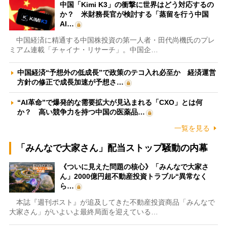
中国「Kimi K3」の衝撃に世界はどう対応するの
か？ 米財務長官が検討する「蒸留を行う中国
AI…
中国経済に精通する中国株投資の第一人者・田代尚機氏のプレ
ミアム連載「チャイナ・リサーチ」。中国企…
中国経済“予想外の低成長”で政策のテコ入れ必至か 経済運営
方針の修正で成長加速が予想さ…
“AI革命”で爆発的な需要拡大が見込まれる「CXO」とは何
か？ 高い競争力を持つ中国の医薬品…
一覧を見る
「みんなで大家さん」配当ストップ騒動の内幕
《ついに見えた問題の核心》「みんなで大家さ
ん」2000億円超不動産投資トラブル“異常なく
ら…
本誌『週刊ポスト』が追及してきた不動産投資商品「みんなで
大家さん」がいよいよ最終局面を迎えている…