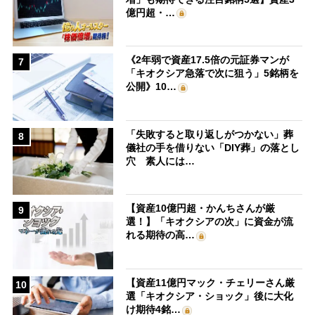
億円超・…
《2年弱で資産17.5倍の元証券マンが
7
「キオクシア急落で次に狙う」5銘柄を
公開》10…
「失敗すると取り返しがつかない」葬
8
儀社の手を借りない「DIY葬」の落とし
穴 素人には…
【資産10億円超・かんちさんが厳
9
選！】「キオクシアの次」に資金が流
れる期待の高…
【資産11億円マック・チェリーさん厳
10
選「キオクシア・ショック」後に大化
け期待4銘…