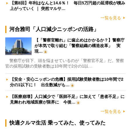
【第8回】年利はなんと14.6％！ 毎日5万円超の延滞税が積み
上がっていく ｜ 突然マルサ…
一覧を見る
河合雅司「人口減少ニッポンの活路」
【「警察官離れ」に歯止めはかかるか？】警察庁
が本気で取り組む「警察組織の構造改革」 実
現…
警察庁が目下、頭を悩ませているのが「警察官不足」だ。警察
官の採用試験の受験者数は10年間で2分の1以…
【安全・安心ニッポンの危機】採用試験受験者数は10年間で2
分の1以下に！ 出生数減がも…
【医療崩壊】人口減少で「医師不足」に加えて「患者不足」に
見舞われ地域医療が限界に 今後…
一覧を見る
快適クルマ生活 乗ってみた、使ってみた