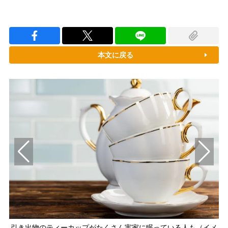
本文に戻る
引き出物のティーカップがたくさん実家に眠っている人も（イメ
引