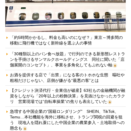
「約5時間かかるし、料金も高いのになぜ？」東京～博多間の
移動に飛行機ではなく新幹線を選ぶ人の事情
「30種類以上のパン食べ放題」で行列のできる新形態レストラ
ンを手掛けるサンマルクホールディングス 同社に聞いた「店
舗展開のコンセプト」、事業を多角化してもぶれない軸
お酒を提供する店で「出禁」になる客のトホホな生態 嘔吐や
粗相だけじゃない、店側が嫌がる“最悪の客”とは
【クレジット決済代行・全東信が破産】63社もの金融機関が融
資をしながら「20年以上の粉飾決算」を見抜けなかったカラク
リ 営業現場では“自転車操業”の焦りも表出していた
急増する中国企業の“国籍ロンダリング” SHEIN、TikTok、
Temu…本社機能を海外に移転させ、トランプ関税の回避を狙
う 現地人を隠れ蓑にした中国企業の農業参入・土地取得への
懸念も