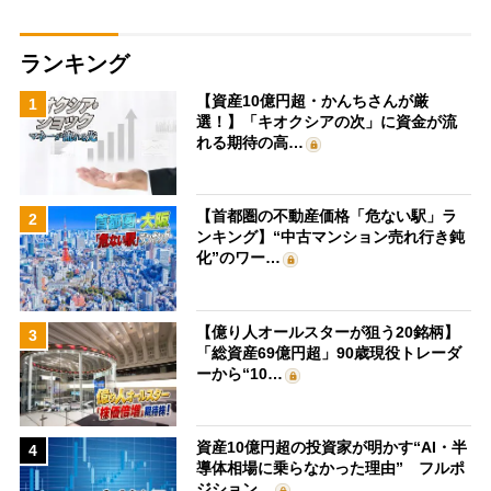
ランキング
【資産10億円超・かんちさんが厳
1
選！】「キオクシアの次」に資金が流
れる期待の高…
【首都圏の不動産価格「危ない駅」ラ
2
ンキング】“中古マンション売れ行き鈍
化”のワー…
【億り人オールスターが狙う20銘柄】
3
「総資産69億円超」90歳現役トレーダ
ーから“10…
資産10億円超の投資家が明かす“AI・半
4
導体相場に乗らなかった理由” フルポ
ジション…