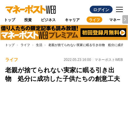
ログイン
トップ
投資
ビジネス
キャリア
ライフ
マネー
トップ
ライフ
生活
老親が捨てられない実家に眠る引き出物 処分に成功し
ライフ
2022.05.23 16:00
マネーポストWEB
老親が捨てられない実家に眠る引き出
物 処分に成功した子供たちの創意工夫
Loaded
:
100.00%
/
Unmute