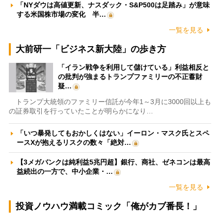
「NYダウは高値更新、ナスダック・S&P500は足踏み」が意味
する米国株市場の変化 半…
一覧を見る
大前研一「ビジネス新大陸」の歩き方
「イラン戦争を利用して儲けている」利益相反と
の批判が強まるトランプファミリーの不正蓄財
疑…
トランプ大統領のファミリー信託が今年1～3月に3000回以上も
の証券取引を行っていたことが明らかになり…
「いつ暴発してもおかしくはない」イーロン・マスク氏とスペ
ースXが抱えるリスクの数々「絶対…
【3メガバンクは純利益5兆円超】銀行、商社、ゼネコンは最高
益続出の一方で、中小企業・…
一覧を見る
投資ノウハウ満載コミック「俺がカブ番長！」