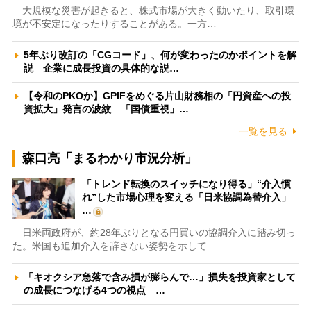
大規模な災害が起きると、株式市場が大きく動いたり、取引環
境が不安定になったりすることがある。一方…
5年ぶり改訂の「CGコード」、何が変わったのかポイントを解
説 企業に成長投資の具体的な説…
【令和のPKOか】GPIFをめぐる片山財務相の「円資産への投
資拡大」発言の波紋 「国債重視」…
一覧を見る
森口亮「まるわかり市況分析」
「トレンド転換のスイッチになり得る」“介入慣
れ”した市場心理を変える「日米協調為替介入」
…
日米両政府が、約28年ぶりとなる円買いの協調介入に踏み切っ
た。米国も追加介入を辞さない姿勢を示して…
「キオクシア急落で含み損が膨らんで…」損失を投資家として
の成長につなげる4つの視点 …