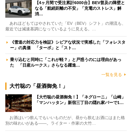
【4ヶ月間で受注累計6000台】BEV普及の障壁と
なる「航続距離の不安」「充電のストレス」解
消…
あれほどもてはやされていた「EV（BEV）シフト」の潮流も、
最近では減速基調になっているように見える。…
《雪道の対応力を検証》シビアな状況で実感した「フォレスタ
ー」の真価 「ターボ」と「スト…
乗り込むと同時に「これが軽？」と戸惑うのには理由があっ
た 「日産ルークス」さらなる躍進…
一覧を見る
大竹聡の「昼酒御免！」
【大竹聡の昼酒御免！】「ネグローニ」「山崎」
「マンハッタン」新宿三丁目の隠れ家バーで1…
お酒はいつ飲んでもいいものだが、昼から飲むお酒にはまた格
別の味わいがある――。ライター・作家の大竹…