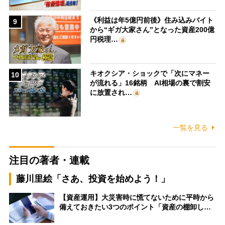
《利益は年5億円前後》住み込みバイト
9
から“ギガ大家さん”となった資産200億
円税理…
キオクシア・ショックで「次にマネー
10
が流れる」16銘柄 AI相場の裏で割安
に放置され…
一覧を見る
注目の著者・連載
藤川里絵「さあ、投資を始めよう！」
【資産運用】大災害時に慌てないために平時から
備えておきたい3つのポイント「資産の棚卸し…