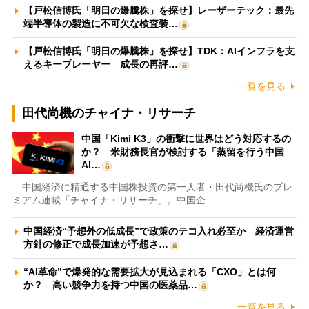
【戸松信博氏「明日の爆騰株」を探せ】レーザーテック：最先
端半導体の製造に不可欠な検査装…
【戸松信博氏「明日の爆騰株」を探せ】TDK：AIインフラを支
えるキープレーヤー 成長の再評…
一覧を見る
田代尚機のチャイナ・リサーチ
中国「Kimi K3」の衝撃に世界はどう対応するの
か？ 米財務長官が検討する「蒸留を行う中国
AI…
中国経済に精通する中国株投資の第一人者・田代尚機氏のプレ
ミアム連載「チャイナ・リサーチ」。中国企…
中国経済“予想外の低成長”で政策のテコ入れ必至か 経済運営
方針の修正で成長加速が予想さ…
“AI革命”で爆発的な需要拡大が見込まれる「CXO」とは何
か？ 高い競争力を持つ中国の医薬品…
一覧を見る