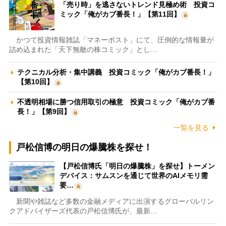
「売り時」を逃さないトレンド見極め術 投資コ
ミック「俺がカブ番長！」【第11回】
かつて投資情報雑誌「マネーポスト」にて、圧倒的な情報量が
詰め込まれた「天下無敵の株コミック」とし…
テクニカル分析・集中講義 投資コミック「俺がカブ番長！」
【第10回】
不透明相場に勝つ信用取引の極意 投資コミック「俺がカブ番
長！」【第9回】
一覧を見る
戸松信博の明日の爆騰株を探せ！
【戸松信博氏「明日の爆騰株」を探せ】トーメン
デバイス：サムスンを通じて世界のAIメモリ需
要…
新聞や雑誌など多数の金融メディアに出演するグローバルリン
クアドバイザーズ代表の戸松信博氏が、最新…