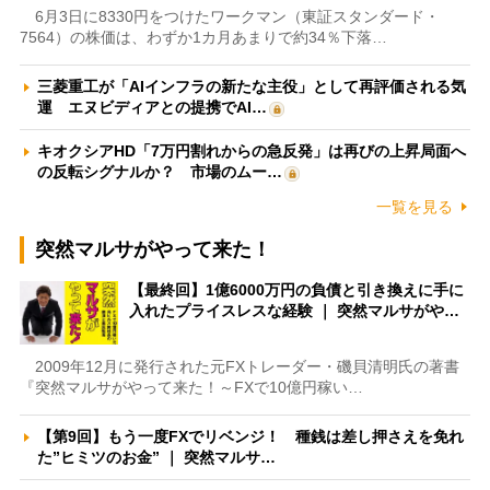
6月3日に8330円をつけたワークマン（東証スタンダード・
7564）の株価は、わずか1カ月あまりで約34％下落…
三菱重工が「AIインフラの新たな主役」として再評価される気
運 エヌビディアとの提携でAI…
キオクシアHD「7万円割れからの急反発」は再びの上昇局面へ
の反転シグナルか？ 市場のムー…
一覧を見る
突然マルサがやって来た！
【最終回】1億6000万円の負債と引き換えに手に
入れたプライスレスな経験 ｜ 突然マルサがや…
2009年12月に発行された元FXトレーダー・磯貝清明氏の著書
『突然マルサがやって来た！～FXで10億円稼い…
【第9回】もう一度FXでリベンジ！ 種銭は差し押さえを免れ
た”ヒミツのお金” ｜ 突然マルサ…