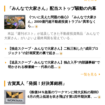
「みんなで大家さん」配当ストップ騒動の内幕
《ついに見えた問題の核心》「みんなで大家さ
ん」2000億円超不動産投資トラブル“異常なく
ら…
本誌『週刊ポスト』が追及してきた不動産投資商品「みんなで
大家さん」がいよいよ最終局面を迎えている…
【独走スクープ・みんなで大家さん】二転三転した“成田プロ
ジェクト”の計画変更の裏で起き…
【追及スクープ・みんなで大家さん】独占入手“内部議事録”で
明かされる柳瀬健一・代表の思…
一覧を見る
古賀真人「発掘！好決算銘柄」
《株価34％急落のワークマンに特大反転の期待》
6月の売上低迷を吹き飛ばす第1四半期決算、…