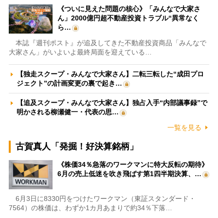
《ついに見えた問題の核心》「みんなで大家さ
ん」2000億円超不動産投資トラブル“異常なく
ら…
本誌『週刊ポスト』が追及してきた不動産投資商品「みんなで
大家さん」がいよいよ最終局面を迎えている…
【独走スクープ・みんなで大家さん】二転三転した“成田プロ
ジェクト”の計画変更の裏で起き…
【追及スクープ・みんなで大家さん】独占入手“内部議事録”で
明かされる柳瀬健一・代表の思…
一覧を見る
古賀真人「発掘！好決算銘柄」
《株価34％急落のワークマンに特大反転の期待》
6月の売上低迷を吹き飛ばす第1四半期決算、…
6月3日に8330円をつけたワークマン（東証スタンダード・
7564）の株価は、わずか1カ月あまりで約34％下落…