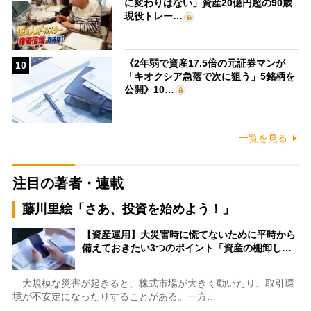
に変わりはない」資産20億円超の90歳
現役トレー…
《2年弱で資産17.5倍の元証券マンが
10
「キオクシア急落で次に狙う」5銘柄を
公開》10…
一覧を見る
注目の著者・連載
藤川里絵「さあ、投資を始めよう！」
【資産運用】大災害時に慌てないために平時から
備えておきたい3つのポイント「資産の棚卸し…
大規模な災害が起きると、株式市場が大きく動いたり、取引環
境が不安定になったりすることがある。一方…