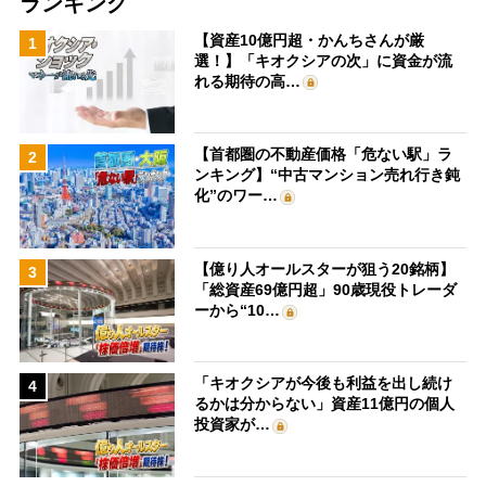
ランキング
【資産10億円超・かんちさんが厳
1
選！】「キオクシアの次」に資金が流
れる期待の高…
【首都圏の不動産価格「危ない駅」ラ
2
ンキング】“中古マンション売れ行き鈍
化”のワー…
【億り人オールスターが狙う20銘柄】
3
「総資産69億円超」90歳現役トレーダ
ーから“10…
「キオクシアが今後も利益を出し続け
4
るかは分からない」資産11億円の個人
投資家が…