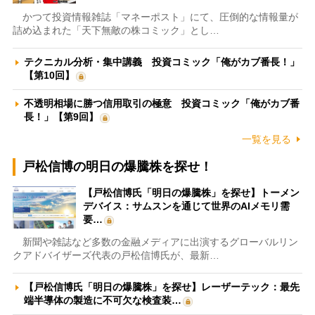
かつて投資情報雑誌「マネーポスト」にて、圧倒的な情報量が
詰め込まれた「天下無敵の株コミック」とし…
テクニカル分析・集中講義 投資コミック「俺がカブ番長！」
【第10回】
不透明相場に勝つ信用取引の極意 投資コミック「俺がカブ番
長！」【第9回】
一覧を見る
戸松信博の明日の爆騰株を探せ！
【戸松信博氏「明日の爆騰株」を探せ】トーメン
デバイス：サムスンを通じて世界のAIメモリ需
要…
新聞や雑誌など多数の金融メディアに出演するグローバルリン
クアドバイザーズ代表の戸松信博氏が、最新…
【戸松信博氏「明日の爆騰株」を探せ】レーザーテック：最先
端半導体の製造に不可欠な検査装…