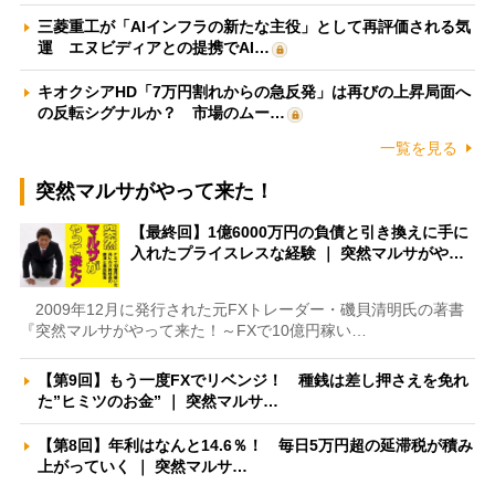
三菱重工が「AIインフラの新たな主役」として再評価される気
運 エヌビディアとの提携でAI…
キオクシアHD「7万円割れからの急反発」は再びの上昇局面へ
の反転シグナルか？ 市場のムー…
一覧を見る
突然マルサがやって来た！
【最終回】1億6000万円の負債と引き換えに手に
入れたプライスレスな経験 ｜ 突然マルサがや…
2009年12月に発行された元FXトレーダー・磯貝清明氏の著書
『突然マルサがやって来た！～FXで10億円稼い…
【第9回】もう一度FXでリベンジ！ 種銭は差し押さえを免れ
た”ヒミツのお金” ｜ 突然マルサ…
【第8回】年利はなんと14.6％！ 毎日5万円超の延滞税が積み
上がっていく ｜ 突然マルサ…