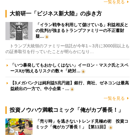
一覧を見る
大前研一「ビジネス新大陸」の歩き方
「イラン戦争を利用して儲けている」利益相反と
の批判が強まるトランプファミリーの不正蓄財
疑…
トランプ大統領のファミリー信託が今年1～3月に3000回以上も
の証券取引を行っていたことが明らかになり…
「いつ暴発してもおかしくはない」イーロン・マスク氏とスペ
ースXが抱えるリスクの数々「絶対…
【3メガバンクは純利益5兆円超】銀行、商社、ゼネコンは最高
益続出の一方で、中小企業・…
一覧を見る
投資ノウハウ満載コミック「俺がカブ番長！」
「売り時」を逃さないトレンド見極め術 投資コ
ミック「俺がカブ番長！」【第11回】