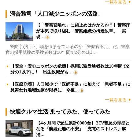
一覧を見る
河合雅司「人口減少ニッポンの活路」
【「警察官離れ」に歯止めはかかるか？】警察庁
が本気で取り組む「警察組織の構造改革」 実
現…
警察庁が目下、頭を悩ませているのが「警察官不足」だ。警察
官の採用試験の受験者数は10年間で2分の1以…
【安全・安心ニッポンの危機】採用試験受験者数は10年間で2
分の1以下に！ 出生数減がも…
【医療崩壊】人口減少で「医師不足」に加えて「患者不足」に
見舞われ地域医療が限界に 今後…
一覧を見る
快適クルマ生活 乗ってみた、使ってみた
【4ヶ月間で受注累計6000台】BEV普及の障壁と
なる「航続距離の不安」「充電のストレス」解
消…