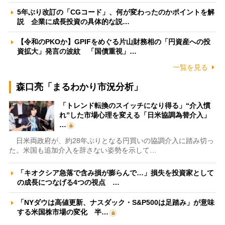
5年ぶり改訂の「CGコード」、何が変わったのかポイントを解
説 企業に成長投資の具体的な説…
【令和のPKOか】GPIFをめぐる片山財務相の「円資産への投
資拡大」発言の波紋 「国債重視」…
一覧を見る
森口亮「まるわかり市況分析」
「トレンド転換のスイッチになり得る」“介入慣
れ”した市場心理を変える「日米協調為替介入」
…
日米両政府が、約28年ぶりとなる円買いの協調介入に踏み切っ
た。米国も追加介入を辞さない姿勢を示して…
「キオクシア急落で含み損が膨らんで…」損失を投資家として
の成長につなげる4つの視点 …
「NYダウは高値更新、ナスダック・S&P500は足踏み」が意味
する米国株市場の変化 半…