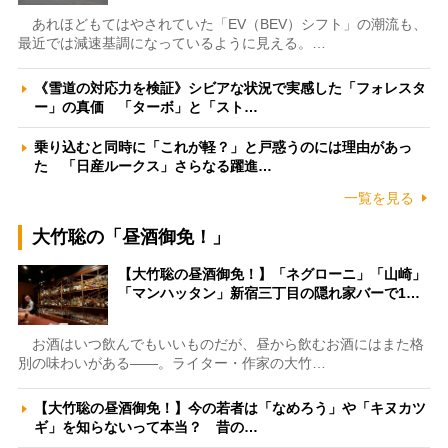
あれほどもてはやされていた「EV（BEV）シフト」の潮流も、
最近では減速基調になっているように見える。…
《雪道の対応力を検証》シビアな状況で実感した「フォレスタ
ー」の真価 「ターボ」と「スト…
乗り込むと同時に「これが軽？」と戸惑うのには理由があっ
た 「日産ルークス」さらなる躍進…
一覧を見る
大竹聡の「昼酒御免！」
【大竹聡の昼酒御免！】「ネグローニ」「山崎」
「マンハッタン」新宿三丁目の隠れ家バーで1…
お酒はいつ飲んでもいいものだが、昼から飲むお酒にはまた格
別の味わいがある――。ライター・作家の大竹…
【大竹聡の昼酒御免！】今の若者は「なめろう」や「キヌカツ
ギ」を知らないって本当？ 昔の…