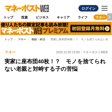
ログイン
トップ
投資
ビジネス
キャリア
ライフ
マネー
トップ
マネー
相続・終活
実家に座布団40枚！？ モノを捨てられない老親
マネー
2020.11.05 15:00
マネーポストWEB
実家に座布団40枚！？ モノを捨てられ
ない老親と対峙する子の苦悩
Loaded
:
100.00%
/
Unmute