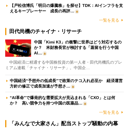
【戸松信博氏「明日の爆騰株」を探せ】TDK：AIインフラを支
えるキープレーヤー 成長の再評…
一覧を見る
田代尚機のチャイナ・リサーチ
中国「Kimi K3」の衝撃に世界はどう対応するの
か？ 米財務長官が検討する「蒸留を行う中国
AI…
中国経済に精通する中国株投資の第一人者・田代尚機氏のプレ
ミアム連載「チャイナ・リサーチ」。中国企…
中国経済“予想外の低成長”で政策のテコ入れ必至か 経済運営
方針の修正で成長加速が予想さ…
“AI革命”で爆発的な需要拡大が見込まれる「CXO」とは何
か？ 高い競争力を持つ中国の医薬品…
一覧を見る
「みんなで大家さん」配当ストップ騒動の内幕