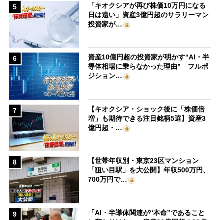
「キオクシアが再び株価10万円になる
5
日は遠い」資産3億円超のサラリーマン
投資家が…
資産10億円超の投資家が明かす“AI・半
6
導体相場に乗らなかった理由” フルポ
ジション…
【キオクシア・ショック後に「株価倍
7
増」も期待できる注目銘柄5選】資産3
億円超・…
【世帯年収別・東京23区マンション
8
「狙い目駅」を大公開】年収500万円、
700万円で…
「AI・半導体関連が“本命”であること
9