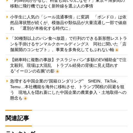
「約5時間かかるし、料金も高いのになぜ？」東京～博多間の
移動に飛行機ではなく新幹線を選ぶ人の事情
小学生に人気の「シール流通事情」に変調 「ボンドロ」は依
然品薄状態が続くが、模倣品や類似品が大量流通し一部で値崩
れ 「選別が本格化する時代に」
「30種類以上のパン食べ放題」で行列のできる新形態レストラ
ンを手掛けるサンマルクホールディングス 同社に聞いた「店
舗展開のコンセプト」、事業を多角化してもぶれない軸
【納車時に複数の事故】テスラジャパン“多額のEV補助金”で注
文殺到、現場は大混乱 トラブル続発の背後に見え隠れす
る“イーロンの右腕”の影
急増する中国企業の“国籍ロンダリング” SHEIN、TikTok、
Temu…本社機能を海外に移転させ、トランプ関税の回避を狙
う 現地人を隠れ蓑にした中国企業の農業参入・土地取得への
懸念も
関連記事