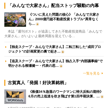
「みんなで大家さん」配当ストップ騒動の内幕
《ついに見えた問題の核心》「みんなで大家さ
ん」2000億円超不動産投資トラブル“異常なく
ら…
本誌『週刊ポスト』が追及してきた不動産投資商品「みんなで
大家さん」がいよいよ最終局面を迎えている…
【独走スクープ・みんなで大家さん】二転三転した“成田プロ
ジェクト”の計画変更の裏で起き…
【追及スクープ・みんなで大家さん】独占入手“内部議事録”で
明かされる柳瀬健一・代表の思…
一覧を見る
古賀真人「発掘！好決算銘柄」
《株価34％急落のワークマンに特大反転の期待》
6月の売上低迷を吹き飛ばす第1四半期決算、…