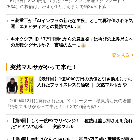
6月3日に8330円をつけたワークマン（東証スタンダード・
7564）の株価は、わずか1カ月あまりで約34％下落…
三菱重工が「AIインフラの新たな主役」として再評価される気
運 エヌビディアとの提携でAI…
キオクシアHD「7万円割れからの急反発」は再びの上昇局面へ
の反転シグナルか？ 市場のムー…
一覧を見る
突然マルサがやって来た！
【最終回】1億6000万円の負債と引き換えに手に
入れたプライスレスな経験 ｜ 突然マルサがや…
2009年12月に発行された元FXトレーダー・磯貝清明氏の著書
『突然マルサがやって来た！～FXで10億円稼い…
【第9回】もう一度FXでリベンジ！ 種銭は差し押さえを免れ
た”ヒミツのお金” ｜ 突然マルサ…
【第8回】年利はなんと14.6％！ 毎日5万円超の延滞税が積み