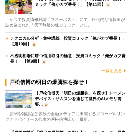
ミック「俺がカブ番長！」【第11回】
かつて投資情報雑誌「マネーポスト」にて、圧倒的な情報量が
詰め込まれた「天下無敵の株コミック」とし…
テクニカル分析・集中講義 投資コミック「俺がカブ番長！」
【第10回】
不透明相場に勝つ信用取引の極意 投資コミック「俺がカブ番
長！」【第9回】
一覧を見る
戸松信博の明日の爆騰株を探せ！
【戸松信博氏「明日の爆騰株」を探せ】トーメン
デバイス：サムスンを通じて世界のAIメモリ需
要…
新聞や雑誌など多数の金融メディアに出演するグローバルリン
クアドバイザーズ代表の戸松信博氏が、最新…