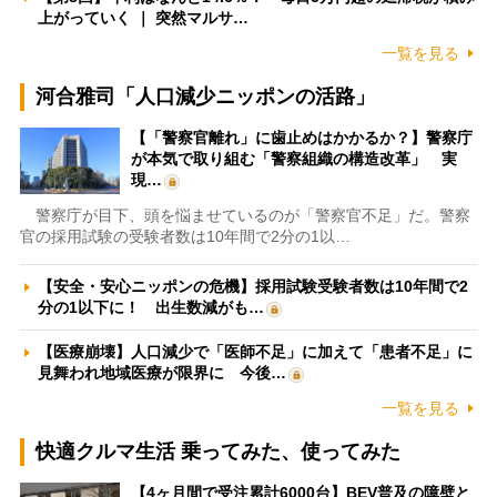
上がっていく ｜ 突然マルサ…
一覧を見る
河合雅司「人口減少ニッポンの活路」
【「警察官離れ」に歯止めはかかるか？】警察庁
が本気で取り組む「警察組織の構造改革」 実
現…
警察庁が目下、頭を悩ませているのが「警察官不足」だ。警察
官の採用試験の受験者数は10年間で2分の1以…
【安全・安心ニッポンの危機】採用試験受験者数は10年間で2
分の1以下に！ 出生数減がも…
【医療崩壊】人口減少で「医師不足」に加えて「患者不足」に
見舞われ地域医療が限界に 今後…
一覧を見る
快適クルマ生活 乗ってみた、使ってみた
【4ヶ月間で受注累計6000台】BEV普及の障壁と