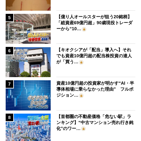
【億り人オールスターが狙う20銘柄】
5
「総資産69億円超」90歳現役トレーダ
ーから“10…
【キオクシアが「配当」導入へ】それ
6
でも資産10億円超の配当株投資の達人
が「買う…
資産10億円超の投資家が明かす“AI・半
7
導体相場に乗らなかった理由” フルポ
ジション…
【首都圏の不動産価格「危ない駅」ラ
8
ンキング】“中古マンション売れ行き鈍
化”のワー…