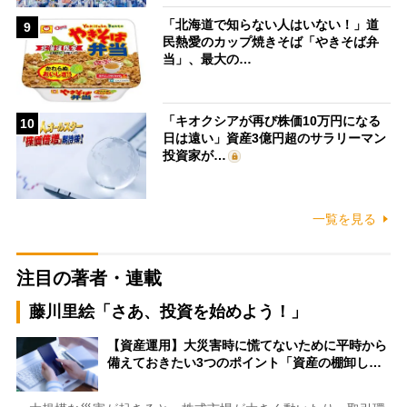
「北海道で知らない人はいない！」道
9
民熱愛のカップ焼きそば「やきそば弁
当」、最大の…
「キオクシアが再び株価10万円になる
10
日は遠い」資産3億円超のサラリーマン
投資家が…
一覧を見る
注目の著者・連載
藤川里絵「さあ、投資を始めよう！」
【資産運用】大災害時に慌てないために平時から
備えておきたい3つのポイント「資産の棚卸し…