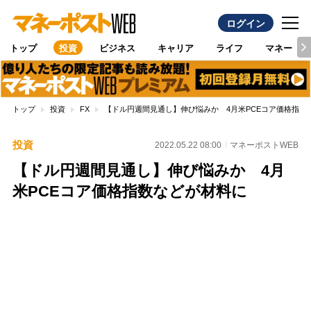
ログイン
トップ
投資
ビジネス
キャリア
ライフ
マネー
トップ
投資
FX
【ドル円週間見通し】伸び悩みか 4月米PCEコア価格指数
投資
2022.05.22 08:00
マネーポストWEB
【ドル円週間見通し】伸び悩みか 4月
米PCEコア価格指数などが材料に
Loaded
:
100.00%
/
Unmute