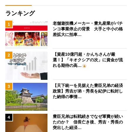
ランキング
老舗遊技機メーカー・豊丸産業がパチ
1
ンコ事業停止の背景 大手と中小の格
差拡大に拍車…
【資産10億円超・かんちさんが厳
2
選！】「キオクシアの次」に資金が流
れる期待の高…
【天下統一を見据えた豊臣兄弟の経済
3
政策】秀吉が弟・秀長を紀伊に転封し
た納得の事情…
豊臣兄弟は転戦続きでなぜ軍費が続い
4
たのか？ 信長亡き後、秀吉・秀長の
突出した経済…