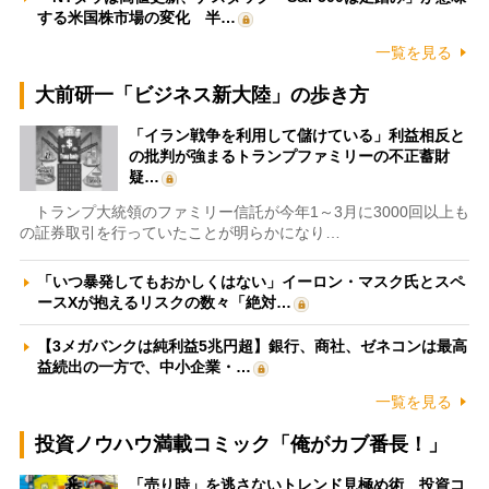
する米国株市場の変化 半…
一覧を見る
大前研一「ビジネス新大陸」の歩き方
「イラン戦争を利用して儲けている」利益相反と
の批判が強まるトランプファミリーの不正蓄財
疑…
トランプ大統領のファミリー信託が今年1～3月に3000回以上も
の証券取引を行っていたことが明らかになり…
「いつ暴発してもおかしくはない」イーロン・マスク氏とスペ
ースXが抱えるリスクの数々「絶対…
【3メガバンクは純利益5兆円超】銀行、商社、ゼネコンは最高
益続出の一方で、中小企業・…
一覧を見る
投資ノウハウ満載コミック「俺がカブ番長！」
「売り時」を逃さないトレンド見極め術 投資コ