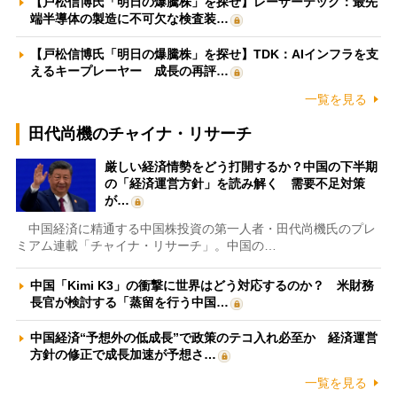
【戸松信博氏「明日の爆騰株」を探せ】レーザーテック：最先
端半導体の製造に不可欠な検査装…
【戸松信博氏「明日の爆騰株」を探せ】TDK：AIインフラを支
えるキープレーヤー 成長の再評…
一覧を見る
田代尚機のチャイナ・リサーチ
厳しい経済情勢をどう打開するか？中国の下半期
の「経済運営方針」を読み解く 需要不足対策
が…
中国経済に精通する中国株投資の第一人者・田代尚機氏のプレ
ミアム連載「チャイナ・リサーチ」。中国の…
中国「Kimi K3」の衝撃に世界はどう対応するのか？ 米財務
長官が検討する「蒸留を行う中国…
中国経済“予想外の低成長”で政策のテコ入れ必至か 経済運営
方針の修正で成長加速が予想さ…
一覧を見る