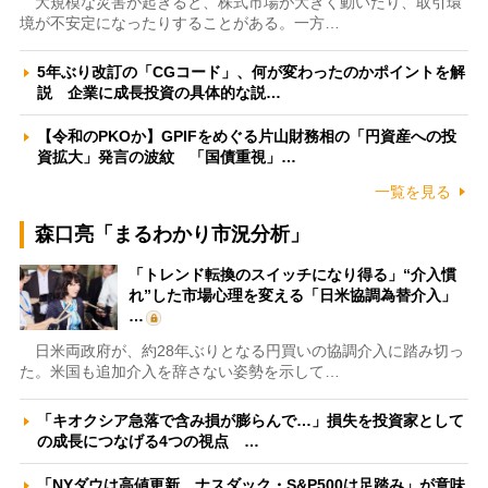
大規模な災害が起きると、株式市場が大きく動いたり、取引環
境が不安定になったりすることがある。一方…
5年ぶり改訂の「CGコード」、何が変わったのかポイントを解
説 企業に成長投資の具体的な説…
【令和のPKOか】GPIFをめぐる片山財務相の「円資産への投
資拡大」発言の波紋 「国債重視」…
一覧を見る
森口亮「まるわかり市況分析」
「トレンド転換のスイッチになり得る」“介入慣
れ”した市場心理を変える「日米協調為替介入」
…
日米両政府が、約28年ぶりとなる円買いの協調介入に踏み切っ
た。米国も追加介入を辞さない姿勢を示して…
「キオクシア急落で含み損が膨らんで…」損失を投資家として
の成長につなげる4つの視点 …
「NYダウは高値更新、ナスダック・S&P500は足踏み」が意味