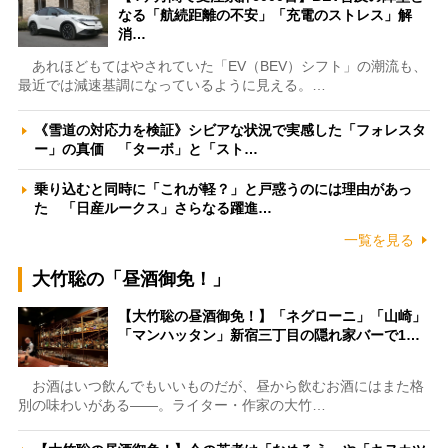
なる「航続距離の不安」「充電のストレス」解
消…
あれほどもてはやされていた「EV（BEV）シフト」の潮流も、
最近では減速基調になっているように見える。…
《雪道の対応力を検証》シビアな状況で実感した「フォレスタ
ー」の真価 「ターボ」と「スト…
乗り込むと同時に「これが軽？」と戸惑うのには理由があっ
た 「日産ルークス」さらなる躍進…
一覧を見る
大竹聡の「昼酒御免！」
【大竹聡の昼酒御免！】「ネグローニ」「山崎」
「マンハッタン」新宿三丁目の隠れ家バーで1…
お酒はいつ飲んでもいいものだが、昼から飲むお酒にはまた格
別の味わいがある――。ライター・作家の大竹…