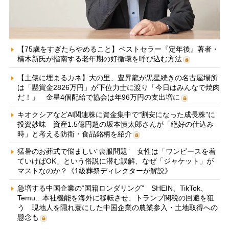
【75歳をすぎたらやめること】ベストセラー『定年後』著者・
楠木新氏が指南する老年期の好循環を呼び込む方法
【土俵に埋まるカネ】大の里、豊昇龍が黒星続きの名古屋場所
は「懸賞金2826万円」が下位力士に渡り「今日はみんなで焼肉
だ！」 金星4個配給で協会は年96万円の支出増に
キオクシアなどAI関連株に資金集中で“割安になった成長株”に
投資妙味 資産1.5億円超の坂本慎太郎さんが「絶好の仕込み
時」と考える防衛・食品銘柄を紹介
猛暑のお葬式で悩ましい“喪服問題” 女性は「ワンピースを着
ていけばOK」という俗説に潜む誤解、なぜ「ジャケット」が
マストなのか？《1級葬祭ディレクターが解説》
急増する中国企業の“国籍ロンダリング” SHEIN、TikTok、
Temu…本社機能を海外に移転させ、トランプ関税の回避を狙
う 現地人を隠れ蓑にした中国企業の農業参入・土地取得への
懸念も