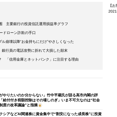
【お
202
ス圏 主要銀行の投資信託運用損益率グラフ
カードローン詐欺の手口
ル崩壊以降“お金持ちにだけ”やさしくなった
 銀行員の電話攻勢に折れて大損した顛末
？ 「信用金庫とネットバンク」に注目する理由
がやりたいのか分からない」竹中平蔵氏が語る高市内閣の評
「給付付き税額控除はその場しのぎ」いま不可欠なのは“社会
制度の改革議論”と指摘
クシアなどAI関連株に資金集中で“割安になった成長株”に投資