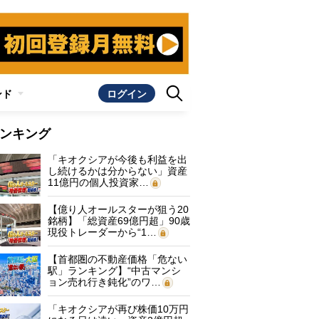
ンド
ログイン
ンキング
「キオクシアが今後も利益を出
し続けるかは分からない」資産
11億円の個人投資家…
【億り人オールスターが狙う20
銘柄】「総資産69億円超」90歳
現役トレーダーから“1…
【首都圏の不動産価格「危ない
駅」ランキング】“中古マンシ
ョン売れ行き鈍化”のワ…
「キオクシアが再び株価10万円