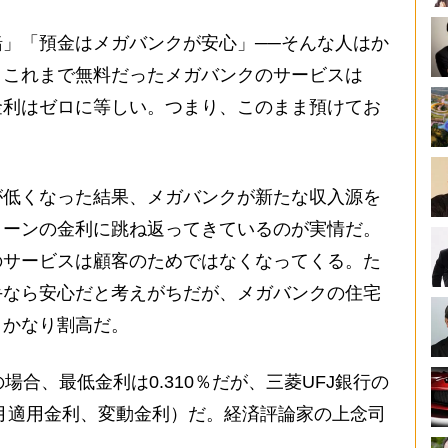
」「預金はメガバンクが安心」──そんな人はか
。これまで無料だったメガバンクのサービスは
金利はゼロに等しい。つまり、このまま預けてお
低くなった結果、メガバンクが新たな収入源を
ローンの金利に跳ね返ってきているのが実情だ。
のサービスは顧客のためではなくなってくる。た
手なら安心だと考えがちだが、メガバンクの住宅
、かなり割高だ。
合、最低金利は0.310％だが、三菱UFJ銀行の
2年5月適用金利、変動金利）だ。経済評論家の上念司