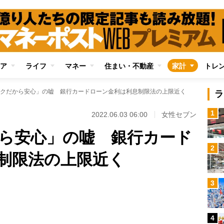
ア
ライフ
マネー
住まい・不動産
家計
トレ
クだから安心」の嘘 銀行カードローン金利は利息制限法の上限近く
ラ
1
2022.06.03 06:00
女性セブン
ら安心」の嘘 銀行カード
2
制限法の上限近く
Loaded
:
3
89.01%
/
4