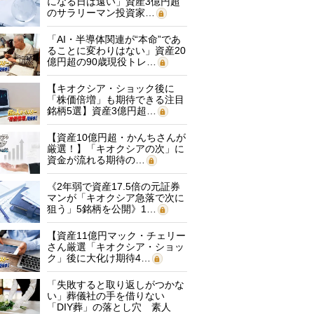
になる日は遠い」資産3億円超
のサラリーマン投資家…
「AI・半導体関連が“本命”であ
ることに変わりはない」資産20
億円超の90歳現役トレ…
【キオクシア・ショック後に
「株価倍増」も期待できる注目
銘柄5選】資産3億円超…
【資産10億円超・かんちさんが
厳選！】「キオクシアの次」に
資金が流れる期待の…
《2年弱で資産17.5倍の元証券
マンが「キオクシア急落で次に
狙う」5銘柄を公開》1…
【資産11億円マック・チェリー
さん厳選「キオクシア・ショッ
ク」後に大化け期待4…
「失敗すると取り返しがつかな
い」葬儀社の手を借りない
「DIY葬」の落とし穴 素人