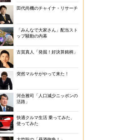
田代尚機のチャイナ・リサーチ
「みんなで大家さん」配当スト
ップ騒動の内幕
古賀真人「発掘！好決算銘柄」
突然マルサがやって来た！
河合雅司「人口減少ニッポンの
活路」
快適クルマ生活 乗ってみた、
使ってみた
大竹聡の「昼酒御免！」