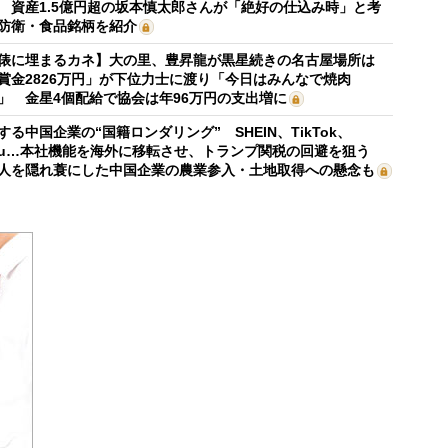
 資産1.5億円超の坂本慎太郎さんが「絶好の仕込み時」と考
防衛・食品銘柄を紹介
俵に埋まるカネ】大の里、豊昇龍が黒星続きの名古屋場所は
賞金2826万円」が下位力士に渡り「今日はみんなで焼肉
」 金星4個配給で協会は年96万円の支出増に
する中国企業の“国籍ロンダリング” SHEIN、TikTok、
mu…本社機能を海外に移転させ、トランプ関税の回避を狙う
人を隠れ蓑にした中国企業の農業参入・土地取得への懸念も