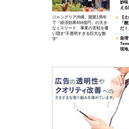
妙味
える
ジャングリア沖縄、開業1周年
【土
で「経済効果494億円」の大き
「懸
なミスリード 事業の苦戦を覆
だ！
い隠す“不透明すぎる巨大な数
急増
字”
Te
現地