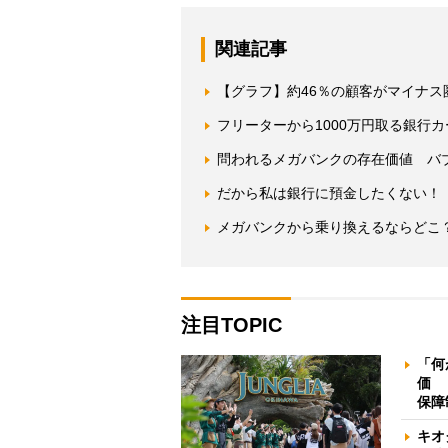
関連記事
【グラフ】約46％の顧客がマイナ
フリーターから1000万円取る銀行
問われるメガバンクの存在価値 バブ
だから私は銀行に預金したくない！
メガバンクから乗り換えるならどこ
注目TOPIC
「何
価 
保障
キオ