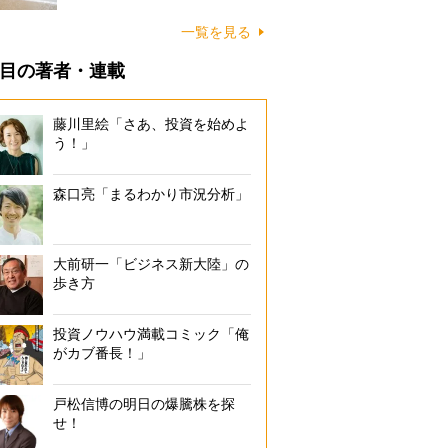
に…
一覧を見る
目の著者・連載
藤川里絵「さあ、投資を始めよ
う！」
森口亮「まるわかり市況分析」
大前研一「ビジネス新大陸」の
歩き方
投資ノウハウ満載コミック「俺
がカブ番長！」
戸松信博の明日の爆騰株を探
せ！