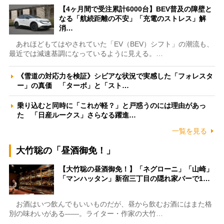
【4ヶ月間で受注累計6000台】BEV普及の障壁と
なる「航続距離の不安」「充電のストレス」解
消…
あれほどもてはやされていた「EV（BEV）シフト」の潮流も、
最近では減速基調になっているように見える。…
《雪道の対応力を検証》シビアな状況で実感した「フォレスタ
ー」の真価 「ターボ」と「スト…
乗り込むと同時に「これが軽？」と戸惑うのには理由があっ
た 「日産ルークス」さらなる躍進…
一覧を見る
大竹聡の「昼酒御免！」
【大竹聡の昼酒御免！】「ネグローニ」「山崎」
「マンハッタン」新宿三丁目の隠れ家バーで1…
お酒はいつ飲んでもいいものだが、昼から飲むお酒にはまた格
別の味わいがある――。ライター・作家の大竹…