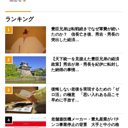
ランキング
豊臣兄弟は転戦続きでなぜ軍費が続い
1
たのか？ 信長亡き後、秀吉・秀長の
突出した経済…
【天下統一を見据えた豊臣兄弟の経済
2
政策】秀吉が弟・秀長を紀伊に転封し
た納得の事情…
後悔しない老後を実現するための「ゼ
3
ロ活」の極意 「思い入れある品こそ
早めに手放す…
老舗遊技機メーカー・豊丸産業がパチ
4
ンコ事業停止の背景 大手と中小の格