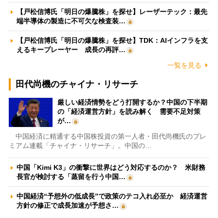
【戸松信博氏「明日の爆騰株」を探せ】レーザーテック：最先
端半導体の製造に不可欠な検査装…
【戸松信博氏「明日の爆騰株」を探せ】TDK：AIインフラを支
えるキープレーヤー 成長の再評…
一覧を見る
田代尚機のチャイナ・リサーチ
厳しい経済情勢をどう打開するか？中国の下半期
の「経済運営方針」を読み解く 需要不足対策
が…
中国経済に精通する中国株投資の第一人者・田代尚機氏のプレ
ミアム連載「チャイナ・リサーチ」。中国の…
中国「Kimi K3」の衝撃に世界はどう対応するのか？ 米財務
長官が検討する「蒸留を行う中国…
中国経済“予想外の低成長”で政策のテコ入れ必至か 経済運営
方針の修正で成長加速が予想さ…