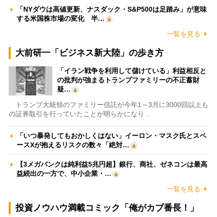
「NYダウは高値更新、ナスダック・S&P500は足踏み」が意味
する米国株市場の変化 半…
一覧を見る
大前研一「ビジネス新大陸」の歩き方
「イラン戦争を利用して儲けている」利益相反と
の批判が強まるトランプファミリーの不正蓄財
疑…
トランプ大統領のファミリー信託が今年1～3月に3000回以上も
の証券取引を行っていたことが明らかになり…
「いつ暴発してもおかしくはない」イーロン・マスク氏とスペ
ースXが抱えるリスクの数々「絶対…
【3メガバンクは純利益5兆円超】銀行、商社、ゼネコンは最高
益続出の一方で、中小企業・…
一覧を見る
投資ノウハウ満載コミック「俺がカブ番長！」