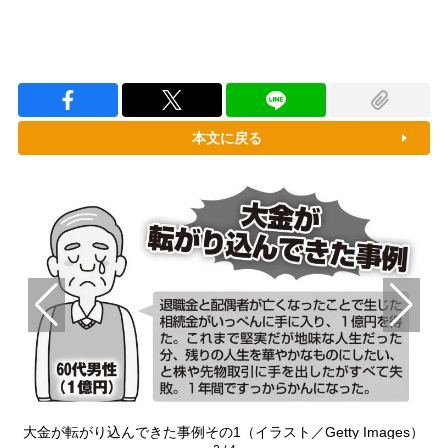
本文に戻る
）
大金が転がり込んできた事例その1（イラスト／Getty Images）
大