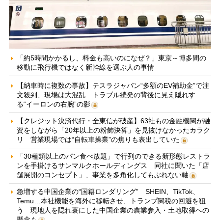
「約5時間かかるし、料金も高いのになぜ？」東京～博多間の
移動に飛行機ではなく新幹線を選ぶ人の事情
【納車時に複数の事故】テスラジャパン“多額のEV補助金”で注
文殺到、現場は大混乱 トラブル続発の背後に見え隠れす
る“イーロンの右腕”の影
【クレジット決済代行・全東信が破産】63社もの金融機関が融
資をしながら「20年以上の粉飾決算」を見抜けなかったカラク
リ 営業現場では“自転車操業”の焦りも表出していた
「30種類以上のパン食べ放題」で行列のできる新形態レストラ
ンを手掛けるサンマルクホールディングス 同社に聞いた「店
舗展開のコンセプト」、事業を多角化してもぶれない軸
急増する中国企業の“国籍ロンダリング” SHEIN、TikTok、
Temu…本社機能を海外に移転させ、トランプ関税の回避を狙
う 現地人を隠れ蓑にした中国企業の農業参入・土地取得への
懸念も