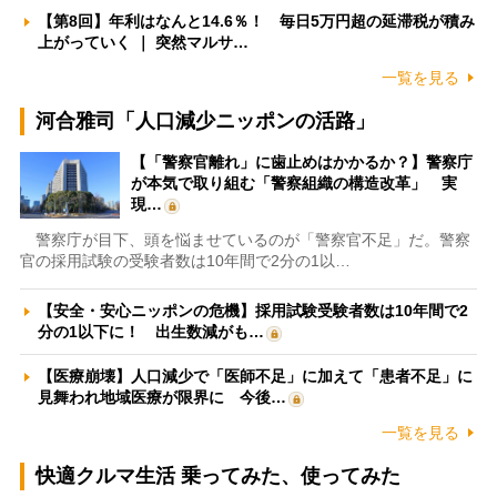
【第8回】年利はなんと14.6％！ 毎日5万円超の延滞税が積み
上がっていく ｜ 突然マルサ…
一覧を見る
河合雅司「人口減少ニッポンの活路」
【「警察官離れ」に歯止めはかかるか？】警察庁
が本気で取り組む「警察組織の構造改革」 実
現…
警察庁が目下、頭を悩ませているのが「警察官不足」だ。警察
官の採用試験の受験者数は10年間で2分の1以…
【安全・安心ニッポンの危機】採用試験受験者数は10年間で2
分の1以下に！ 出生数減がも…
【医療崩壊】人口減少で「医師不足」に加えて「患者不足」に
見舞われ地域医療が限界に 今後…
一覧を見る
快適クルマ生活 乗ってみた、使ってみた