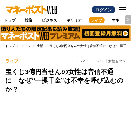
ログイン
トップ
投資
ビジネス
キャリア
ライフ
マネー
トップ
ライフ
生活
宝くじ3億円当せんの女性は音信不通に なぜ“一攫千金
ライフ
2022.06.19 07:00
女性セブン
宝くじ3億円当せんの女性は音信不通
に なぜ“一攫千金”は不幸を呼び込むの
か？
Loaded
:
100.00%
/
Unmute