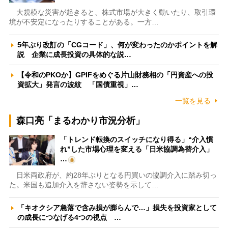
大規模な災害が起きると、株式市場が大きく動いたり、取引環
境が不安定になったりすることがある。一方…
5年ぶり改訂の「CGコード」、何が変わったのかポイントを解
説 企業に成長投資の具体的な説…
【令和のPKOか】GPIFをめぐる片山財務相の「円資産への投
資拡大」発言の波紋 「国債重視」…
一覧を見る
森口亮「まるわかり市況分析」
「トレンド転換のスイッチになり得る」“介入慣
れ”した市場心理を変える「日米協調為替介入」
…
日米両政府が、約28年ぶりとなる円買いの協調介入に踏み切っ
た。米国も追加介入を辞さない姿勢を示して…
「キオクシア急落で含み損が膨らんで…」損失を投資家として
の成長につなげる4つの視点 …