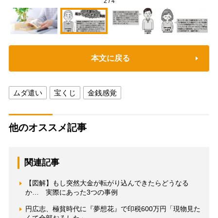
2
/
4
本文に戻る
ムダ遣い
宝くじ
金銭感覚
他のオススメ記事
関連記事
【図解】もし突然大金が転がり込んできたらどうなる
か… 実際にあった3つの事例
円広志、極貧時代に『夢想花』で印税600万円「現物見た