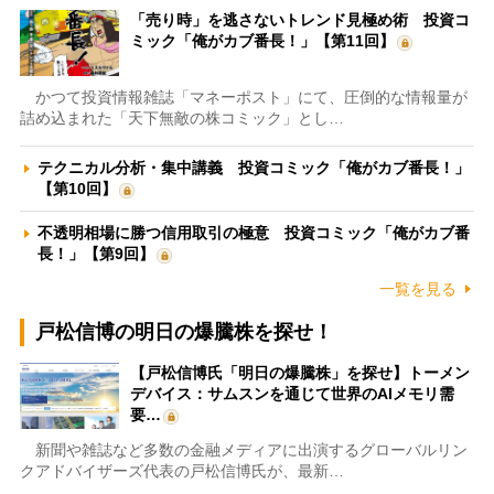
「売り時」を逃さないトレンド見極め術 投資コ
ミック「俺がカブ番長！」【第11回】
かつて投資情報雑誌「マネーポスト」にて、圧倒的な情報量が
詰め込まれた「天下無敵の株コミック」とし…
テクニカル分析・集中講義 投資コミック「俺がカブ番長！」
【第10回】
不透明相場に勝つ信用取引の極意 投資コミック「俺がカブ番
長！」【第9回】
一覧を見る
戸松信博の明日の爆騰株を探せ！
【戸松信博氏「明日の爆騰株」を探せ】トーメン
デバイス：サムスンを通じて世界のAIメモリ需
要…
新聞や雑誌など多数の金融メディアに出演するグローバルリン
クアドバイザーズ代表の戸松信博氏が、最新…