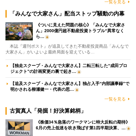
一覧を見る
「みんなで大家さん」配当ストップ騒動の内幕
《ついに見えた問題の核心》「みんなで大家さ
ん」2000億円超不動産投資トラブル“異常なく
ら…
本誌『週刊ポスト』が追及してきた不動産投資商品「みんなで
大家さん」がいよいよ最終局面を迎えている…
【独走スクープ・みんなで大家さん】二転三転した“成田プロ
ジェクト”の計画変更の裏で起き…
【追及スクープ・みんなで大家さん】独占入手“内部議事録”で
明かされる柳瀬健一・代表の思…
一覧を見る
古賀真人「発掘！好決算銘柄」
《株価34％急落のワークマンに特大反転の期待》
6月の売上低迷を吹き飛ばす第1四半期決算、…