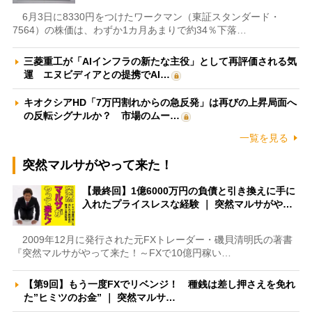
6月3日に8330円をつけたワークマン（東証スタンダード・
7564）の株価は、わずか1カ月あまりで約34％下落…
三菱重工が「AIインフラの新たな主役」として再評価される気
運 エヌビディアとの提携でAI…
キオクシアHD「7万円割れからの急反発」は再びの上昇局面へ
の反転シグナルか？ 市場のムー…
一覧を見る
突然マルサがやって来た！
【最終回】1億6000万円の負債と引き換えに手に
入れたプライスレスな経験 ｜ 突然マルサがや…
2009年12月に発行された元FXトレーダー・磯貝清明氏の著書
『突然マルサがやって来た！～FXで10億円稼い…
【第9回】もう一度FXでリベンジ！ 種銭は差し押さえを免れ
た”ヒミツのお金” ｜ 突然マルサ…