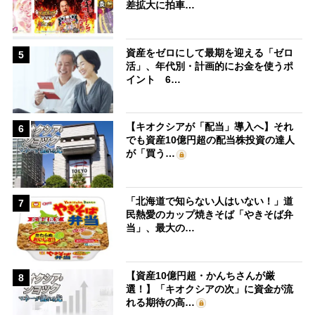
差拡大に拍車…
資産をゼロにして最期を迎える「ゼロ
5
活」、年代別・計画的にお金を使うポ
イント 6…
【キオクシアが「配当」導入へ】それ
6
でも資産10億円超の配当株投資の達人
が「買う…
「北海道で知らない人はいない！」道
7
民熱愛のカップ焼きそば「やきそば弁
当」、最大の…
【資産10億円超・かんちさんが厳
8
選！】「キオクシアの次」に資金が流
れる期待の高…