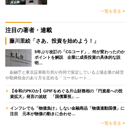
一覧を見る
注目の著者・連載
藤川里絵「さあ、投資を始めよう！」
5年ぶり改訂の「CGコード」、何が変わったのか
ポイントを解説 企業に成長投資の具体的な説
明…
金融庁と東京証券取引所が共同で策定している上場企業の経営
や取締役会のあり方を定める「コーポレート…
【令和のPKOか】GPIFをめぐる片山財務相の「円資産への投
資拡大」発言の波紋 「国債重視」…
インフレでも「物価負け」しない金融商品「物価連動国債」に
注目 元本が物価の動きに合わせ…
一覧を見る