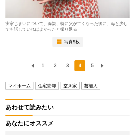
実家じまいについて、両親、特に父が亡くなった後に、母と少し
でも話していればよかったと振り返る
写真9枚
1
2
3
4
5
マイホーム
住宅売却
空き家
芸能人
あわせて読みたい
あなたにオススメ