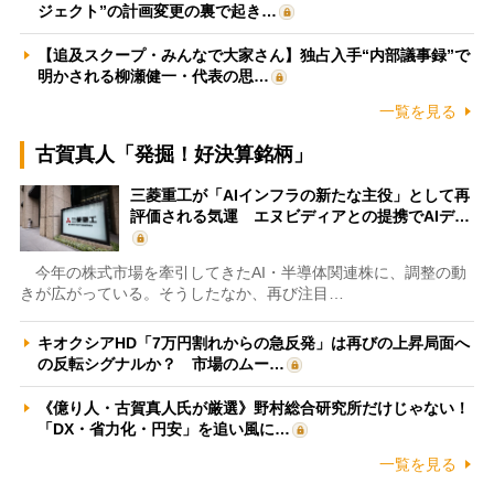
ジェクト”の計画変更の裏で起き…
【追及スクープ・みんなで大家さん】独占入手“内部議事録”で
明かされる柳瀬健一・代表の思…
一覧を見る
古賀真人「発掘！好決算銘柄」
三菱重工が「AIインフラの新たな主役」として再
評価される気運 エヌビディアとの提携でAIデ…
今年の株式市場を牽引してきたAI・半導体関連株に、調整の動
きが広がっている。そうしたなか、再び注目…
キオクシアHD「7万円割れからの急反発」は再びの上昇局面へ
の反転シグナルか？ 市場のムー…
《億り人・古賀真人氏が厳選》野村総合研究所だけじゃない！
「DX・省力化・円安」を追い風に…
一覧を見る