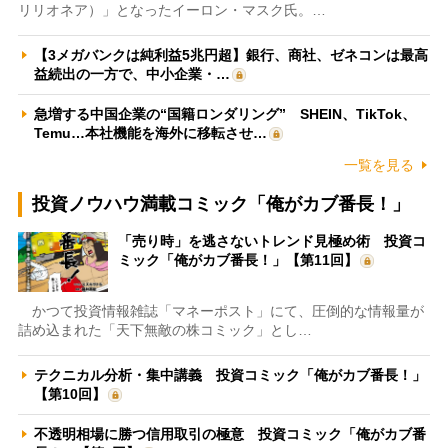
リリオネア）」となったイーロン・マスク氏。…
【3メガバンクは純利益5兆円超】銀行、商社、ゼネコンは最高
益続出の一方で、中小企業・…
急増する中国企業の“国籍ロンダリング” SHEIN、TikTok、
Temu…本社機能を海外に移転させ…
一覧を見る
投資ノウハウ満載コミック「俺がカブ番長！」
「売り時」を逃さないトレンド見極め術 投資コ
ミック「俺がカブ番長！」【第11回】
かつて投資情報雑誌「マネーポスト」にて、圧倒的な情報量が
詰め込まれた「天下無敵の株コミック」とし…
テクニカル分析・集中講義 投資コミック「俺がカブ番長！」
【第10回】
不透明相場に勝つ信用取引の極意 投資コミック「俺がカブ番