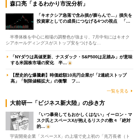
森口亮「まるわかり市況分析」
「キオクシア急落で含み損が膨らんで…」損失を
投資家としての成長につなげる4つの視点 「…
半導体株を中心に相場の調整色が強まり、7月中旬にはキオク
シアホールディングスがストップ安をつけるな…
「NYダウは高値更新、ナスダック・S&P500は足踏み」が意味
する米国株市場の変化 半…
【歴史的な爆騰劇】時価総額10兆円企業が「2連続ストップ
高」「制限値幅拡大」の衝撃 フ…
一覧を見る
大前研一「ビジネス新大陸」の歩き方
「いつ暴発してもおかしくはない」イーロン・マ
スク氏とスペースXが抱えるリスクの数々「絶対
的…
宇宙開発企業「スペースX」の上場で史上初の「兆万長者（ト