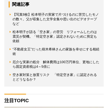
関連記事
【写真9枚】松本明子の実家で片づけるのに苦労したモノ
の数々。父が収集した文学全集や思い出のビデオテープ
など
松本明子が語る「空き家」の苦労 リフォームしたのは
震災が契機。「特定空き家」認定されないために剪定も
依頼
“不動産女王”だった樹木希林さんの家族を幸せにする相続
術
厄介な実家の処分 解体費用は100万円単位、更地にした
ら固定資産税は4～5倍に
空き家対策と放置リスク 「特定空き家」に認定される
とどうなるか？
注目TOPIC