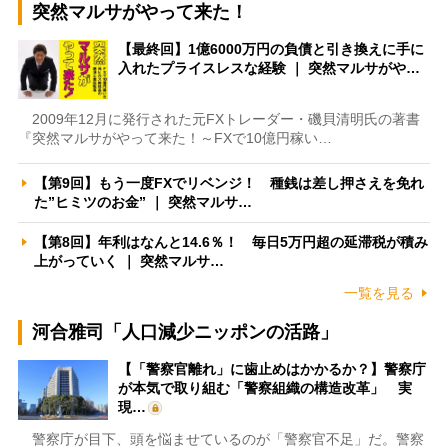
突然マルサがやって来た！
【最終回】1億6000万円の負債と引き換えに手に
入れたプライスレスな経験 ｜ 突然マルサがや…
2009年12月に発行された元FXトレーダー・磯貝清明氏の著書
『突然マルサがやって来た！～FXで10億円稼い…
【第9回】もう一度FXでリベンジ！ 種銭は差し押さえを免れ
た”ヒミツのお金” ｜ 突然マルサ…
【第8回】年利はなんと14.6％！ 毎日5万円超の延滞税が積み
上がっていく ｜ 突然マルサ…
一覧を見る
河合雅司「人口減少ニッポンの活路」
【「警察官離れ」に歯止めはかかるか？】警察庁
が本気で取り組む「警察組織の構造改革」 実
現…
警察庁が目下、頭を悩ませているのが「警察官不足」だ。警察