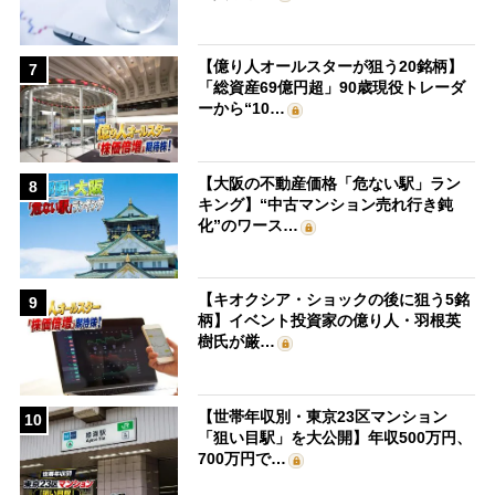
【億り人オールスターが狙う20銘柄】
7
「総資産69億円超」90歳現役トレーダ
ーから“10…
【大阪の不動産価格「危ない駅」ラン
8
キング】“中古マンション売れ行き鈍
化”のワース…
【キオクシア・ショックの後に狙う5銘
9
柄】イベント投資家の億り人・羽根英
樹氏が厳…
【世帯年収別・東京23区マンション
10
「狙い目駅」を大公開】年収500万円、
700万円で…