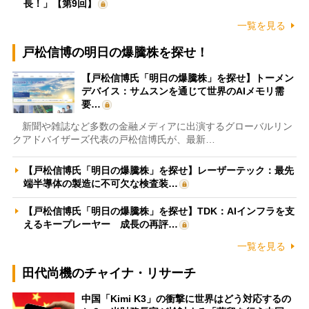
長！」【第9回】
一覧を見る
戸松信博の明日の爆騰株を探せ！
【戸松信博氏「明日の爆騰株」を探せ】トーメン
デバイス：サムスンを通じて世界のAIメモリ需
要…
新聞や雑誌など多数の金融メディアに出演するグローバルリン
クアドバイザーズ代表の戸松信博氏が、最新…
【戸松信博氏「明日の爆騰株」を探せ】レーザーテック：最先
端半導体の製造に不可欠な検査装…
【戸松信博氏「明日の爆騰株」を探せ】TDK：AIインフラを支
えるキープレーヤー 成長の再評…
一覧を見る
田代尚機のチャイナ・リサーチ
中国「Kimi K3」の衝撃に世界はどう対応するの