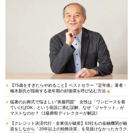
【75歳をすぎたらやめること】ベストセラー『定年後』著者・
楠木新氏が指南する老年期の好循環を呼び込む方法
猛暑のお葬式で悩ましい“喪服問題” 女性は「ワンピースを着
ていけばOK」という俗説に潜む誤解、なぜ「ジャケット」が
マストなのか？《1級葬祭ディレクターが解説》
【クレジット決済代行・全東信が破産】63社もの金融機関が融
資をしながら「20年以上の粉飾決算」を見抜けなかったカラク