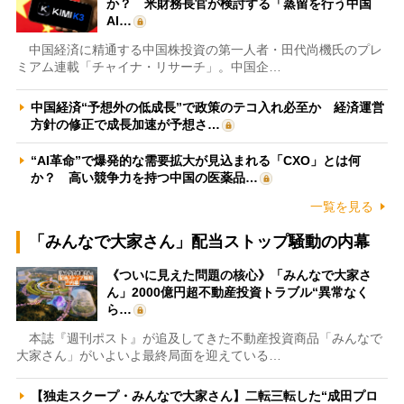
か？ 米財務長官が検討する「蒸留を行う中国
AI…
中国経済に精通する中国株投資の第一人者・田代尚機氏のプレ
ミアム連載「チャイナ・リサーチ」。中国企…
中国経済“予想外の低成長”で政策のテコ入れ必至か 経済運営
方針の修正で成長加速が予想さ…
“AI革命”で爆発的な需要拡大が見込まれる「CXO」とは何
か？ 高い競争力を持つ中国の医薬品…
一覧を見る
「みんなで大家さん」配当ストップ騒動の内幕
《ついに見えた問題の核心》「みんなで大家さ
ん」2000億円超不動産投資トラブル“異常なく
ら…
本誌『週刊ポスト』が追及してきた不動産投資商品「みんなで
大家さん」がいよいよ最終局面を迎えている…
【独走スクープ・みんなで大家さん】二転三転した“成田プロ