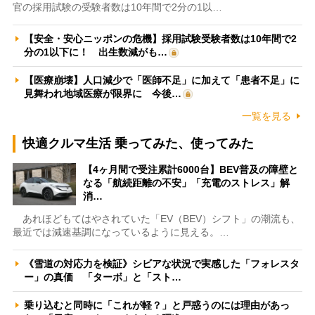
官の採用試験の受験者数は10年間で2分の1以…
【安全・安心ニッポンの危機】採用試験受験者数は10年間で2
分の1以下に！ 出生数減がも…
【医療崩壊】人口減少で「医師不足」に加えて「患者不足」に
見舞われ地域医療が限界に 今後…
一覧を見る
快適クルマ生活 乗ってみた、使ってみた
【4ヶ月間で受注累計6000台】BEV普及の障壁と
なる「航続距離の不安」「充電のストレス」解
消…
あれほどもてはやされていた「EV（BEV）シフト」の潮流も、
最近では減速基調になっているように見える。…
《雪道の対応力を検証》シビアな状況で実感した「フォレスタ
ー」の真価 「ターボ」と「スト…
乗り込むと同時に「これが軽？」と戸惑うのには理由があっ