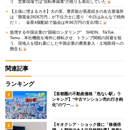
リ 営業現場では“自転車操業”の焦りも表出していた
【土俵に埋まるカネ】大の里、豊昇龍が黒星続きの名古屋場所
は「懸賞金2826万円」が下位力士に渡り「今日はみんなで焼肉
だ！」 金星4個配給で協会は年96万円の支出増に
急増する中国企業の“国籍ロンダリング” SHEIN、TikTok、
Temu…本社機能を海外に移転させ、トランプ関税の回避を狙
う 現地人を隠れ蓑にした中国企業の農業参入・土地取得への
懸念も
関連記事
ランキング
【首都圏の不動産価格「危ない駅」ラ
1
ンキング】“中古マンション売れ行き鈍
化”のワー…
【キオクシア・ショック後に「株価倍
2
増」も期待できる注目銘柄5選】資産3