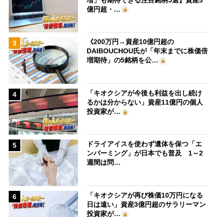
億円超・…
《200万円→資産10億円超の
3
DAIBOUCHOU氏が「年末までに株価倍
増期待」の5銘柄を公…
「キオクシアが今後も利益を出し続け
4
るかは分からない」資産11億円の個人
投資家が…
ドライアイスを使わず遺体を保つ「エ
5
ンバーミング」が日本でも普及 1～2
週間は問…
「キオクシアが再び株価10万円になる
6
日は遠い」資産3億円超のサラリーマン
投資家が…