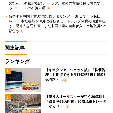
文殺到、現場は大混乱 トラブル続発の背後に見え隠れす
る“イーロンの右腕”の影
急増する中国企業の“国籍ロンダリング” SHEIN、TikTok、
Temu…本社機能を海外に移転させ、トランプ関税の回避を狙
う 現地人を隠れ蓑にした中国企業の農業参入・土地取得への
懸念も
関連記事
ランキング
【キオクシア・ショック後に「株価倍
1
増」も期待できる注目銘柄5選】資産3
億円超・…
【億り人オールスターが狙う20銘柄】
2
「総資産69億円超」90歳現役トレーダ
ーから“10…