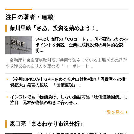
注目の著者・連載
藤川里絵「さあ、投資を始めよう！」
5年ぶり改訂の「CGコード」、何が変わったのか
ポイントを解説 企業に成長投資の具体的な説
明…
金融庁と東京証券取引所が共同で策定している上場企業の経営
や取締役会のあり方を定める「コーポレート…
【令和のPKOか】GPIFをめぐる片山財務相の「円資産への投
資拡大」発言の波紋 「国債重視」…
インフレでも「物価負け」しない金融商品「物価連動国債」に
注目 元本が物価の動きに合わせ…
一覧を見る
森口亮「まるわかり市況分析」