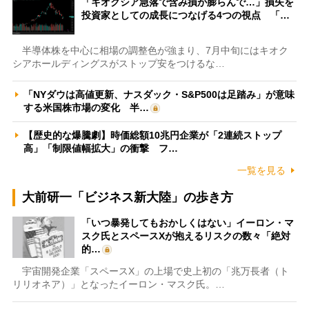
「キオクシア急落で含み損が膨らんで…」損失を
投資家としての成長につなげる4つの視点 「…
半導体株を中心に相場の調整色が強まり、7月中旬にはキオク
シアホールディングスがストップ安をつけるな…
「NYダウは高値更新、ナスダック・S&P500は足踏み」が意味
する米国株市場の変化 半…
【歴史的な爆騰劇】時価総額10兆円企業が「2連続ストップ
高」「制限値幅拡大」の衝撃 フ…
一覧を見る
大前研一「ビジネス新大陸」の歩き方
「いつ暴発してもおかしくはない」イーロン・マ
スク氏とスペースXが抱えるリスクの数々「絶対
的…
宇宙開発企業「スペースX」の上場で史上初の「兆万長者（ト
リリオネア）」となったイーロン・マスク氏。…