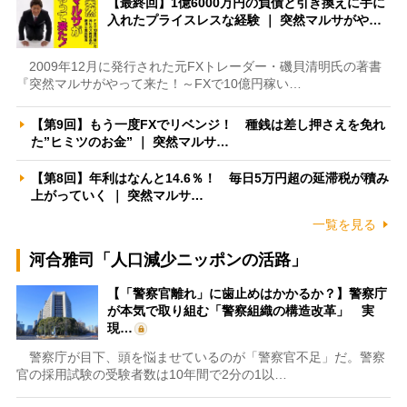
【最終回】1億6000万円の負債と引き換えに手に
入れたプライスレスな経験 ｜ 突然マルサがや…
2009年12月に発行された元FXトレーダー・磯貝清明氏の著書
『突然マルサがやって来た！～FXで10億円稼い…
【第9回】もう一度FXでリベンジ！ 種銭は差し押さえを免れ
た”ヒミツのお金” ｜ 突然マルサ…
【第8回】年利はなんと14.6％！ 毎日5万円超の延滞税が積み
上がっていく ｜ 突然マルサ…
一覧を見る
河合雅司「人口減少ニッポンの活路」
【「警察官離れ」に歯止めはかかるか？】警察庁
が本気で取り組む「警察組織の構造改革」 実
現…
警察庁が目下、頭を悩ませているのが「警察官不足」だ。警察
官の採用試験の受験者数は10年間で2分の1以…