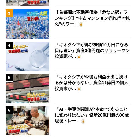
【首都圏の不動産価格「危ない駅」ラ
3
ンキング】“中古マンション売れ行き鈍
化”のワー…
「キオクシアが再び株価10万円になる
4
日は遠い」資産3億円超のサラリーマン
投資家が…
「キオクシアが今後も利益を出し続け
5
るかは分からない」資産11億円の個人
投資家が…
「AI・半導体関連が“本命”であること
6
に変わりはない」資産20億円超の90歳
現役トレー…