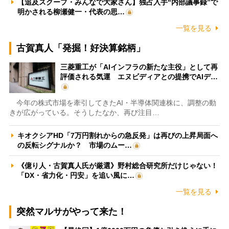
【追及スクープ・みんなで大家さん】独占入手“内部議事録”で
明かされる柳瀬健一・代表の思…
一覧を見る
古賀真人「発掘！好決算銘柄」
三菱重工が「AIインフラの新たな主役」として再
評価される気運 エヌビディアとの提携でAIデ…
今年の株式市場を牽引してきたAI・半導体関連株に、調整の動
きが広がっている。そうしたなか、再び注目…
キオクシアHD「7万円割れからの急反発」は再びの上昇局面へ
の反転シグナルか？ 市場のムー…
《億り人・古賀真人氏が厳選》野村総合研究所だけじゃない！
「DX・省力化・円安」を追い風に…
一覧を見る
突然マルサがやって来た！