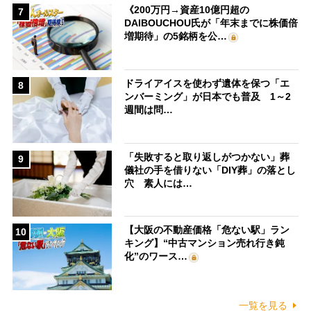
《200万円→資産10億円超の
7
DAIBOUCHOU氏が「年末までに株価倍
増期待」の5銘柄を公…
ドライアイスを使わず遺体を保つ「エ
8
ンバーミング」が日本でも普及 1～2
週間は問…
「失敗すると取り返しがつかない」葬
9
儀社の手を借りない「DIY葬」の落とし
穴 素人には…
【大阪の不動産価格「危ない駅」ラン
10
キング】“中古マンション売れ行き鈍
化”のワース…
一覧を見る