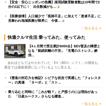
【安全・安心ニッポンの危機】採用試験受験者数は10年間で2
分の1以下に！ 出生数減がも…
【医療崩壊】人口減少で「医師不足」に加えて「患者不足」に
見舞われ地域医療が限界に 今後…
一覧を見る
快適クルマ生活 乗ってみた、使ってみた
【4ヶ月間で受注累計6000台】BEV普及の障壁と
なる「航続距離の不安」「充電のストレス」解
消…
あれほどもてはやされていた「EV（BEV）シフト」の潮流も、
最近では減速基調になっているように見える。…
《雪道の対応力を検証》シビアな状況で実感した「フォレスタ
ー」の真価 「ターボ」と「スト…
乗り込むと同時に「これが軽？」と戸惑うのには理由があっ
た 「日産ルークス」さらなる躍進…
一覧を見る