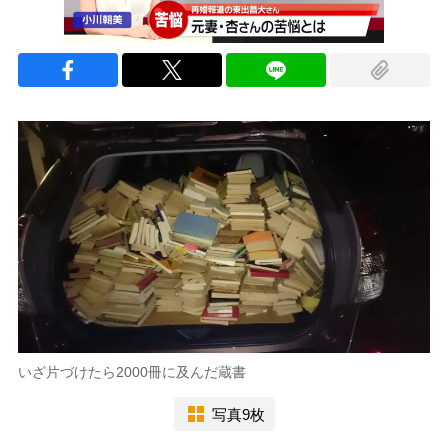
いざ片づけたら2000冊に及んだ蔵書
写真9枚