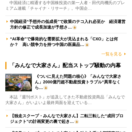
中国経済に精通する中国株投資の第一人者・田代尚機氏のプレ
ミアム連載「チャイナ・リサーチ」。中国企…
中国経済“予想外の低成長”で政策のテコ入れ必至か 経済運営
方針の修正で成長加速が予想さ…
“AI革命”で爆発的な需要拡大が見込まれる「CXO」とは何
か？ 高い競争力を持つ中国の医薬品…
一覧を見る
「みんなで大家さん」配当ストップ騒動の内幕
《ついに見えた問題の核心》「みんなで大家さ
ん」2000億円超不動産投資トラブル“異常なく
ら…
本誌『週刊ポスト』が追及してきた不動産投資商品「みんなで
大家さん」がいよいよ最終局面を迎えている…
【独走スクープ・みんなで大家さん】二転三転した“成田プロ
ジェクト”の計画変更の裏で起き…