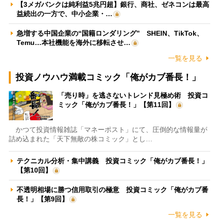
【3メガバンクは純利益5兆円超】銀行、商社、ゼネコンは最高
益続出の一方で、中小企業・…
急増する中国企業の“国籍ロンダリング” SHEIN、TikTok、
Temu…本社機能を海外に移転させ…
一覧を見る
投資ノウハウ満載コミック「俺がカブ番長！」
「売り時」を逃さないトレンド見極め術 投資コ
ミック「俺がカブ番長！」【第11回】
かつて投資情報雑誌「マネーポスト」にて、圧倒的な情報量が
詰め込まれた「天下無敵の株コミック」とし…
テクニカル分析・集中講義 投資コミック「俺がカブ番長！」
【第10回】
不透明相場に勝つ信用取引の極意 投資コミック「俺がカブ番
長！」【第9回】
一覧を見る