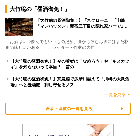
大竹聡の「昼酒御免！」
【大竹聡の昼酒御免！】「ネグローニ」「山崎」
「マンハッタン」新宿三丁目の隠れ家バーで1…
お酒はいつ飲んでもいいものだが、昼から飲むお酒にはまた格
別の味わいがある――。ライター・作家の大竹…
【大竹聡の昼酒御免！】今の若者は「なめろう」や「キヌカツ
ギ」を知らないって本当？ 昔の…
【大竹聡の昼酒御免！】京急線で多摩川越えて「川崎の大衆酒
場」へと昼酒旅 押し寄せるノス…
一覧を見る
著者・連載の一覧を見る