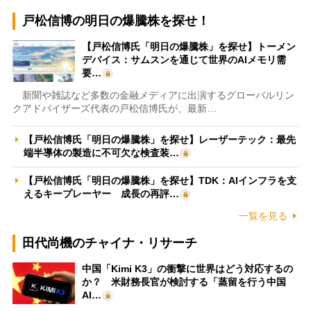
戸松信博の明日の爆騰株を探せ！
【戸松信博氏「明日の爆騰株」を探せ】トーメン
デバイス：サムスンを通じて世界のAIメモリ需
要…
新聞や雑誌など多数の金融メディアに出演するグローバルリン
クアドバイザーズ代表の戸松信博氏が、最新…
【戸松信博氏「明日の爆騰株」を探せ】レーザーテック：最先
端半導体の製造に不可欠な検査装…
【戸松信博氏「明日の爆騰株」を探せ】TDK：AIインフラを支
えるキープレーヤー 成長の再評…
一覧を見る
田代尚機のチャイナ・リサーチ
中国「Kimi K3」の衝撃に世界はどう対応するの
か？ 米財務長官が検討する「蒸留を行う中国
AI…