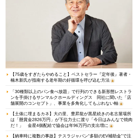
【75歳をすぎたらやめること】ベストセラー『定年後』著者・
楠木新氏が指南する老年期の好循環を呼び込む方法
「30種類以上のパン食べ放題」で行列のできる新形態レストラ
ンを手掛けるサンマルクホールディングス 同社に聞いた「店
舗展開のコンセプト」、事業を多角化してもぶれない軸
【土俵に埋まるカネ】大の里、豊昇龍が黒星続きの名古屋場所
は「懸賞金2826万円」が下位力士に渡り「今日はみんなで焼肉
だ！」 金星4個配給で協会は年96万円の支出増に
【納車時に複数の事故】テスラジャパン“多額のEV補助金”で注