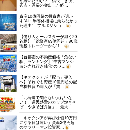
が続いたのか？ 信長亡き後、
秀吉・秀長の突出した経…
資産10億円超の投資家が明か
す“AI・半導体相場に乗らなかっ
た理由” フルポジショ…
【億り人オールスターが狙う20
銘柄】「総資産69億円超」90歳
現役トレーダーから“1…
【首都圏の不動産価格「危ない
駅」ランキング】“中古マンシ
ョン売れ行き鈍化”のワ…
【キオクシアが「配当」導入
へ】それでも資産10億円超の配
当株投資の達人が「買…
「北海道で知らない人はいな
い！」道民熱愛のカップ焼きそ
ば「やきそば弁当」、最大…
「キオクシアが再び株価10万円
になる日は遠い」資産3億円超
のサラリーマン投資家…