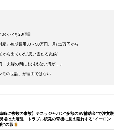
おくべき28項目
度」初期費用30～50万円、月に2万円から
前から出ていた“思い当たる兆候”
後悔「夫婦の間にも消えない溝が…」
シモの世話」が理由ではない
車時に複数の事故】テスラジャパン“多額のEV補助金”で注文殺
現場は大混乱 トラブル続発の背後に見え隠れする“イーロン
腕”の影