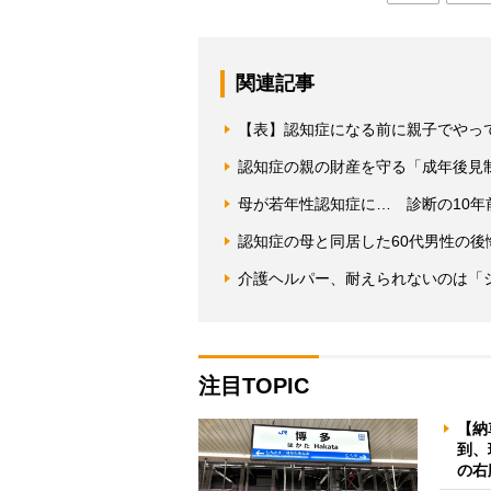
関連記事
【表】認知症になる前に親子でやって
認知症の親の財産を守る「成年後見制
母が若年性認知症に… 診断の10年
認知症の母と同居した60代男性の
介護ヘルパー、耐えられないのは「
注目TOPIC
【納
到、
の右