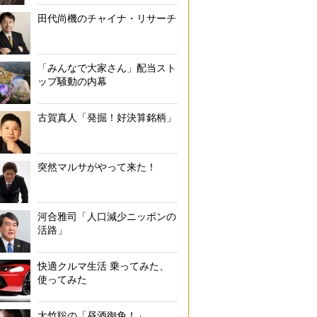
田代尚機のチャイナ・リサーチ
「みんなで大家さん」配当スト
ップ騒動の内幕
古賀真人「発掘！好決算銘柄」
突然マルサがやって来た！
河合雅司「人口減少ニッポンの
活路」
快適クルマ生活 乗ってみた、
使ってみた
大竹聡の「昼酒御免！」