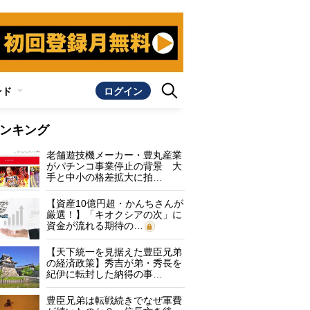
ンド
ログイン
ンキング
老舗遊技機メーカー・豊丸産業
がパチンコ事業停止の背景 大
手と中小の格差拡大に拍…
【資産10億円超・かんちさんが
厳選！】「キオクシアの次」に
資金が流れる期待の…
【天下統一を見据えた豊臣兄弟
の経済政策】秀吉が弟・秀長を
紀伊に転封した納得の事…
豊臣兄弟は転戦続きでなぜ軍費