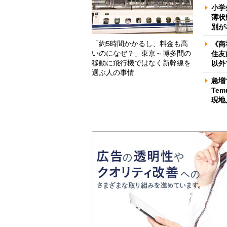
小学
薄状
別が
「約5時間かかるし、料金も高
《商
いのになぜ？」東京～博多間の
住友
移動に飛行機ではなく新幹線を
以外
選ぶ人の事情
急増
Te
現地