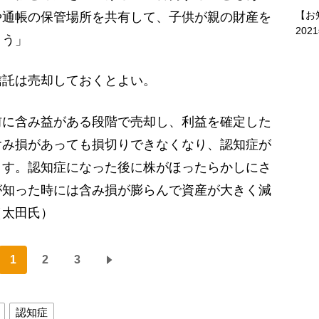
【お
や通帳の保管場所を共有して、子供が親の財産を
202
ょう」
託は売却しておくとよい。
前に含み益がある段階で売却し、利益を確定した
含み損があっても損切りできなくなり、認知症が
ます。認知症になった後に株がほったらかしにさ
が知った時には含み損が膨らんで資産が大きく減
（太田氏）
1
2
3
認知症