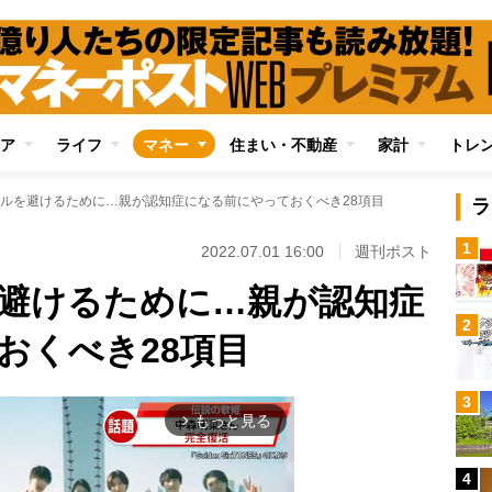
ア
ライフ
マネー
住まい・不動産
家計
トレ
ルを避けるために…親が認知症になる前にやっておくべき28項目
ラ
1
2022.07.01 16:00
週刊ポスト
避けるために…親が認知症
2
おくべき28項目
3
もっと見る
arrow_forward_ios
4