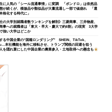
生に人気の「シール流通事情」に変調 「ボンドロ」は依然品
態が続くが、模倣品や類似品が大量流通し一部で値崩れ 「選
本格化する時代に」
社の大学別就職者数ランキングを解剖》三菱商事、三井物産、
商事への就職者は「東大・早大・慶大で約6割」の現実 3大学
で強い大学はどこか
する中国企業の“国籍ロンダリング” SHEIN、TikTok、
mu…本社機能を海外に移転させ、トランプ関税の回避を狙う
人を隠れ蓑にした中国企業の農業参入・土地取得への懸念も