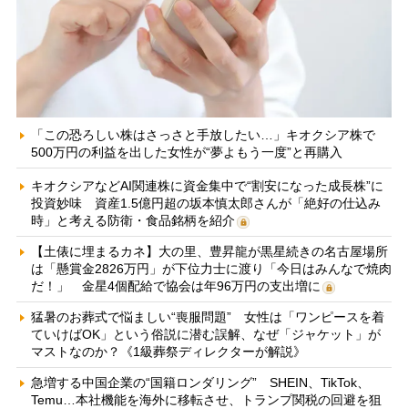
「この恐ろしい株はさっさと手放したい…」キオクシア株で
500万円の利益を出した女性が“夢よもう一度”と再購入
キオクシアなどAI関連株に資金集中で“割安になった成長株”に
投資妙味 資産1.5億円超の坂本慎太郎さんが「絶好の仕込み
時」と考える防衛・食品銘柄を紹介
【土俵に埋まるカネ】大の里、豊昇龍が黒星続きの名古屋場所
は「懸賞金2826万円」が下位力士に渡り「今日はみんなで焼肉
だ！」 金星4個配給で協会は年96万円の支出増に
猛暑のお葬式で悩ましい“喪服問題” 女性は「ワンピースを着
ていけばOK」という俗説に潜む誤解、なぜ「ジャケット」が
マストなのか？《1級葬祭ディレクターが解説》
急増する中国企業の“国籍ロンダリング” SHEIN、TikTok、
Temu…本社機能を海外に移転させ、トランプ関税の回避を狙