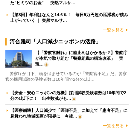
た”ヒミツのお金” ｜ 突然マルサ…
【第8回】年利はなんと14.6％！ 毎日5万円超の延滞税が積み
上がっていく ｜ 突然マルサ…
一覧を見る
河合雅司「人口減少ニッポンの活路」
【「警察官離れ」に歯止めはかかるか？】警察庁
が本気で取り組む「警察組織の構造改革」 実
現…
警察庁が目下、頭を悩ませているのが「警察官不足」だ。警察
官の採用試験の受験者数は10年間で2分の1以…
【安全・安心ニッポンの危機】採用試験受験者数は10年間で2
分の1以下に！ 出生数減がも…
【医療崩壊】人口減少で「医師不足」に加えて「患者不足」に
見舞われ地域医療が限界に 今後…
一覧を見る