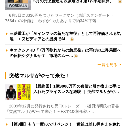
6月の売上低迷を吹き飛ばす第1四半期決算、…
6月3日に8330円をつけたワークマン（東証スタンダード・
7564）の株価は、わずか1カ月あまりで約34％下落…
三菱重工が「AIインフラの新たな主役」として再評価される気
運 エヌビディアとの提携でAI…
キオクシアHD「7万円割れからの急反発」は再びの上昇局面へ
の反転シグナルか？ 市場のムー…
一覧を見る
突然マルサがやって来た！
【最終回】1億6000万円の負債と引き換えに手に
入れたプライスレスな経験 ｜ 突然マルサがや…
2009年12月に発行された元FXトレーダー・磯貝清明氏の著書
『突然マルサがやって来た！～FXで10億円稼い…
【第9回】もう一度FXでリベンジ！ 種銭は差し押さえを免れ