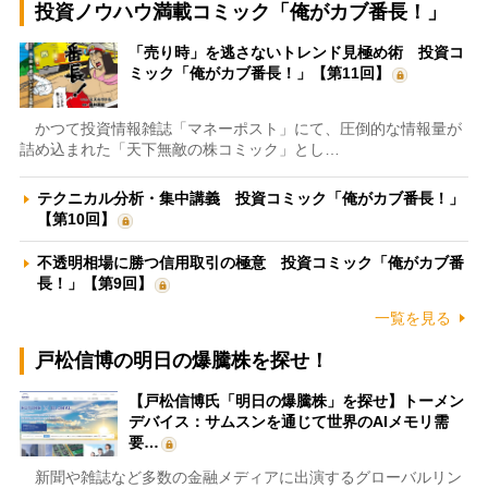
投資ノウハウ満載コミック「俺がカブ番長！」
「売り時」を逃さないトレンド見極め術 投資コ
ミック「俺がカブ番長！」【第11回】
かつて投資情報雑誌「マネーポスト」にて、圧倒的な情報量が
詰め込まれた「天下無敵の株コミック」とし…
テクニカル分析・集中講義 投資コミック「俺がカブ番長！」
【第10回】
不透明相場に勝つ信用取引の極意 投資コミック「俺がカブ番
長！」【第9回】
一覧を見る
戸松信博の明日の爆騰株を探せ！
【戸松信博氏「明日の爆騰株」を探せ】トーメン
デバイス：サムスンを通じて世界のAIメモリ需
要…
新聞や雑誌など多数の金融メディアに出演するグローバルリン