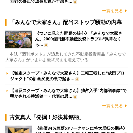
方針の修正で成長加速が予想さ…
一覧を見る
「みんなで大家さん」配当ストップ騒動の内幕
《ついに見えた問題の核心》「みんなで大家さ
ん」2000億円超不動産投資トラブル“異常なく
ら…
本誌『週刊ポスト』が追及してきた不動産投資商品「みんなで
大家さん」がいよいよ最終局面を迎えている…
【独走スクープ・みんなで大家さん】二転三転した“成田プロ
ジェクト”の計画変更の裏で起き…
【追及スクープ・みんなで大家さん】独占入手“内部議事録”で
明かされる柳瀬健一・代表の思…
一覧を見る
古賀真人「発掘！好決算銘柄」
《株価34％急落のワークマンに特大反転の期待》