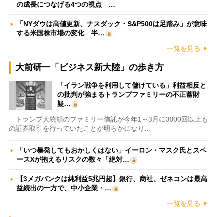
の成長につなげる4つの視点 …
「NYダウは高値更新、ナスダック・S&P500は足踏み」が意味
する米国株市場の変化 半…
一覧を見る
大前研一「ビジネス新大陸」の歩き方
「イラン戦争を利用して儲けている」利益相反と
の批判が強まるトランプファミリーの不正蓄財
疑…
トランプ大統領のファミリー信託が今年1～3月に3000回以上も
の証券取引を行っていたことが明らかになり…
「いつ暴発してもおかしくはない」イーロン・マスク氏とスペ
ースXが抱えるリスクの数々「絶対…
【3メガバンクは純利益5兆円超】銀行、商社、ゼネコンは最高
益続出の一方で、中小企業・…
一覧を見る