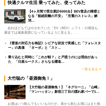
快適クルマ生活 乗ってみた、使ってみた
【4ヶ月間で受注累計6000台】BEV普及の障壁と
なる「航続距離の不安」「充電のストレス」解
消…
あれほどもてはやされていた「EV（BEV）シフト」の潮流も、
最近では減速基調になっているように見える。…
《雪道の対応力を検証》シビアな状況で実感した「フォレスタ
ー」の真価 「ターボ」と「スト…
乗り込むと同時に「これが軽？」と戸惑うのには理由があっ
た 「日産ルークス」さらなる躍進…
一覧を見る
大竹聡の「昼酒御免！」
【大竹聡の昼酒御免！】「ネグローニ」「山崎」
「マンハッタン」新宿三丁目の隠れ家バーで1…
お酒はいつ飲んでもいいものだが、昼から飲むお酒にはまた格