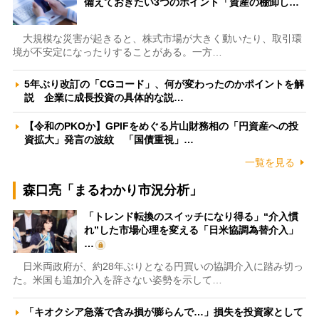
備えておきたい3つのポイント「資産の棚卸し…
大規模な災害が起きると、株式市場が大きく動いたり、取引環
境が不安定になったりすることがある。一方…
5年ぶり改訂の「CGコード」、何が変わったのかポイントを解
説 企業に成長投資の具体的な説…
【令和のPKOか】GPIFをめぐる片山財務相の「円資産への投
資拡大」発言の波紋 「国債重視」…
一覧を見る
森口亮「まるわかり市況分析」
「トレンド転換のスイッチになり得る」“介入慣
れ”した市場心理を変える「日米協調為替介入」
…
日米両政府が、約28年ぶりとなる円買いの協調介入に踏み切っ
た。米国も追加介入を辞さない姿勢を示して…
「キオクシア急落で含み損が膨らんで…」損失を投資家として