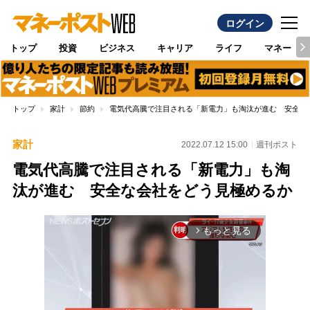
ログイン
トップ
投資
ビジネス
キャリア
ライフ
マネー
トップ
家計
節約
電気代高騰で注目される「新電力」も淘汰が進む 安全な
家計
2022.07.12 15:00
週刊ポスト
電気代高騰で注目される「新電力」も淘
汰が進む 安全な会社をどう見極めるか
もっと見る
arrow_forward_ios