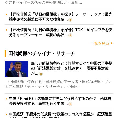
クアドバイザーズ代表の戸松信博氏が、最新…
【戸松信博氏「明日の爆騰株」を探せ】レーザーテック：最先
端半導体の製造に不可欠な検査装…
【戸松信博氏「明日の爆騰株」を探せ】TDK：AIインフラを支
えるキープレーヤー 成長の再評…
一覧を見る
田代尚機のチャイナ・リサーチ
厳しい経済情勢をどう打開するか？中国の下半期
の「経済運営方針」を読み解く 需要不足対策
が…
中国経済に精通する中国株投資の第一人者・田代尚機氏のプレ
ミアム連載「チャイナ・リサーチ」。中国の…
中国「Kimi K3」の衝撃に世界はどう対応するのか？ 米財務
長官が検討する「蒸留を行う中国…
中国経済“予想外の低成長”で政策のテコ入れ必至か 経済運営