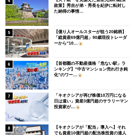
4
政策】秀吉が弟・秀長を紀伊に転封し
た納得の事情…
【億り人オールスターが狙う20銘柄】
5
「総資産69億円超」90歳現役トレーダ
ーから“10…
【首都圏の不動産価格「危ない駅」ラ
6
ンキング】“中古マンション売れ行き鈍
化”のワー…
「キオクシアが再び株価10万円になる
7
日は遠い」資産3億円超のサラリーマン
投資家が…
【キオクシアが「配当」導入へ】それ
8
でも資産10億円超の配当株投資の達人