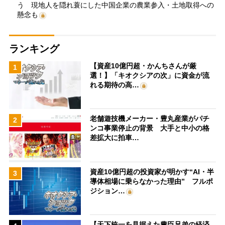
う 現地人を隠れ蓑にした中国企業の農業参入・土地取得への
懸念も
ランキング
【資産10億円超・かんちさんが厳
1
選！】「キオクシアの次」に資金が流
れる期待の高…
老舗遊技機メーカー・豊丸産業がパチ
2
ンコ事業停止の背景 大手と中小の格
差拡大に拍車…
資産10億円超の投資家が明かす“AI・半
3
導体相場に乗らなかった理由” フルポ
ジション…
【天下統一を見据えた豊臣兄弟の経済