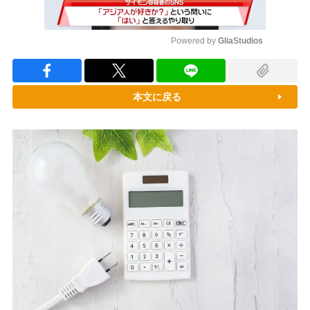
Powered by 
GliaStudios
Mute
本文に戻る