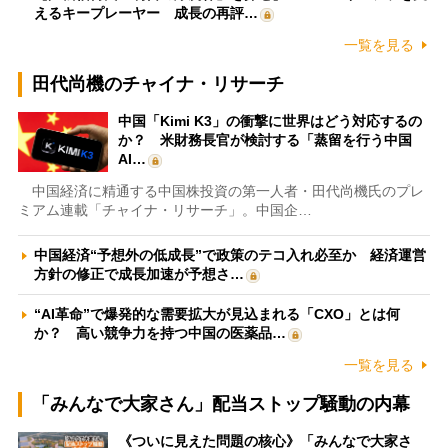
えるキープレーヤー 成長の再評…
一覧を見る
田代尚機のチャイナ・リサーチ
中国「Kimi K3」の衝撃に世界はどう対応するの
か？ 米財務長官が検討する「蒸留を行う中国
AI…
中国経済に精通する中国株投資の第一人者・田代尚機氏のプレ
ミアム連載「チャイナ・リサーチ」。中国企…
中国経済“予想外の低成長”で政策のテコ入れ必至か 経済運営
方針の修正で成長加速が予想さ…
“AI革命”で爆発的な需要拡大が見込まれる「CXO」とは何
か？ 高い競争力を持つ中国の医薬品…
一覧を見る
「みんなで大家さん」配当ストップ騒動の内幕
《ついに見えた問題の核心》「みんなで大家さ