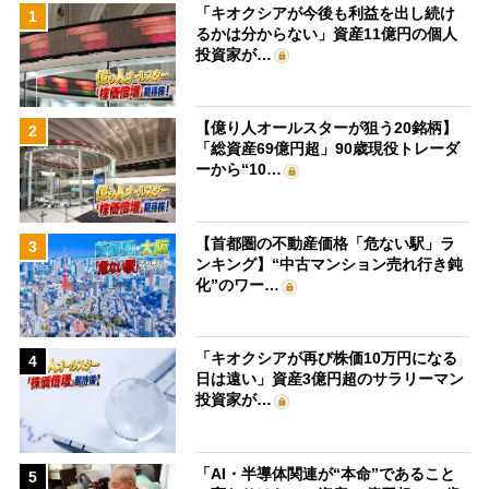
「キオクシアが今後も利益を出し続け
1
るかは分からない」資産11億円の個人
投資家が…
【億り人オールスターが狙う20銘柄】
2
「総資産69億円超」90歳現役トレーダ
ーから“10…
【首都圏の不動産価格「危ない駅」ラ
3
ンキング】“中古マンション売れ行き鈍
化”のワー…
「キオクシアが再び株価10万円になる
4
日は遠い」資産3億円超のサラリーマン
投資家が…
「AI・半導体関連が“本命”であること
5