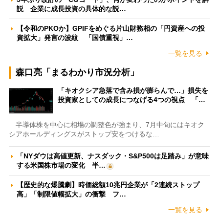
説 企業に成長投資の具体的な説…
【令和のPKOか】GPIFをめぐる片山財務相の「円資産への投
資拡大」発言の波紋 「国債重視」…
一覧を見る
森口亮「まるわかり市況分析」
「キオクシア急落で含み損が膨らんで…」損失を
投資家としての成長につなげる4つの視点 「…
半導体株を中心に相場の調整色が強まり、7月中旬にはキオク
シアホールディングスがストップ安をつけるな…
「NYダウは高値更新、ナスダック・S&P500は足踏み」が意味
する米国株市場の変化 半…
【歴史的な爆騰劇】時価総額10兆円企業が「2連続ストップ
高」「制限値幅拡大」の衝撃 フ…
一覧を見る