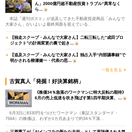
ん」2000億円超不動産投資トラブル“異常なく
ら…
本誌『週刊ポスト』が追及してきた不動産投資商品「みんなで
大家さん」がいよいよ最終局面を迎えている…
【独走スクープ・みんなで大家さん】二転三転した“成田プロ
ジェクト”の計画変更の裏で起き…
【追及スクープ・みんなで大家さん】独占入手“内部議事録”で
明かされる柳瀬健一・代表の思…
一覧を見る
古賀真人「発掘！好決算銘柄」
《株価34％急落のワークマンに特大反転の期待》
6月の売上低迷を吹き飛ばす第1四半期決算、…
6月3日に8330円をつけたワークマン（東証スタンダード・
7564）の株価は、わずか1カ月あまりで約34％下落…
三菱重工が「AIインフラの新たな主役」として再評価される気