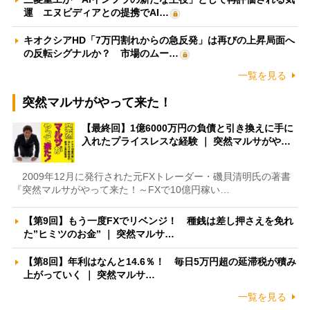
運 エヌビディアとの提携でAI…
キオクシアHD「7万円割れからの急反発」は再びの上昇局面へ
の反転シグナルか？ 市場のムー…
一覧を見る
突然マルサがやって来た！
【最終回】1億6000万円の負債と引き換えに手に
入れたプライスレスな経験 ｜ 突然マルサがや…
2009年12月に発行された元FXトレーダー・磯貝清明氏の著書
『突然マルサがやって来た！～FXで10億円稼い…
【第9回】もう一度FXでリベンジ！ 種銭は差し押さえを免れ
た”ヒミツのお金” ｜ 突然マルサ…
【第8回】年利はなんと14.6％！ 毎日5万円超の延滞税が積み
上がっていく ｜ 突然マルサ…
一覧を見る