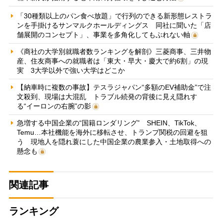
「30種類以上のパン食べ放題」で行列のできる新形態レストラ
ンを手掛けるサンマルクホールディングス 同社に聞いた「店
舗展開のコンセプト」、事業を多角化してもぶれない軸
《商社の大学別就職者数ランキングを解剖》三菱商事、三井物
産、住友商事への就職者は「東大・早大・慶大で約6割」の現
実 3大学以外で強い大学はどこか
【納車時に複数の事故】テスラジャパン“多額のEV補助金”で注
文殺到、現場は大混乱 トラブル続発の背後に見え隠れす
る“イーロンの右腕”の影
急増する中国企業の“国籍ロンダリング” SHEIN、TikTok、
Temu…本社機能を海外に移転させ、トランプ関税の回避を狙
う 現地人を隠れ蓑にした中国企業の農業参入・土地取得への
懸念も
関連記事
ランキング