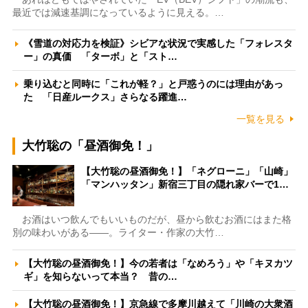
最近では減速基調になっているように見える。…
《雪道の対応力を検証》シビアな状況で実感した「フォレスタ
ー」の真価 「ターボ」と「スト…
乗り込むと同時に「これが軽？」と戸惑うのには理由があっ
た 「日産ルークス」さらなる躍進…
一覧を見る
大竹聡の「昼酒御免！」
【大竹聡の昼酒御免！】「ネグローニ」「山崎」
「マンハッタン」新宿三丁目の隠れ家バーで1…
お酒はいつ飲んでもいいものだが、昼から飲むお酒にはまた格
別の味わいがある――。ライター・作家の大竹…
【大竹聡の昼酒御免！】今の若者は「なめろう」や「キヌカツ
ギ」を知らないって本当？ 昔の…
【大竹聡の昼酒御免！】京急線で多摩川越えて「川崎の大衆酒