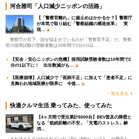
河合雅司「人口減少ニッポンの活路」
【「警察官離れ」に歯止めはかかるか？】警察庁
が本気で取り組む「警察組織の構造改革」 実
現…
警察庁が目下、頭を悩ませているのが「警察官不足」だ。警察
官の採用試験の受験者数は10年間で2分の1以…
【安全・安心ニッポンの危機】採用試験受験者数は10年間で2
分の1以下に！ 出生数減がも…
【医療崩壊】人口減少で「医師不足」に加えて「患者不足」に
見舞われ地域医療が限界に 今後…
一覧を見る
快適クルマ生活 乗ってみた、使ってみた
【4ヶ月間で受注累計6000台】BEV普及の障壁と
なる「航続距離の不安」「充電のストレス」解
消…
あれほどもてはやされていた「EV（BEV）シフト」の潮流も、