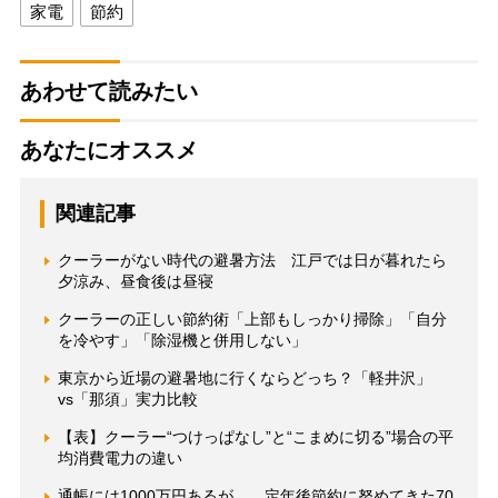
家電
節約
あわせて読みたい
あなたにオススメ
関連記事
クーラーがない時代の避暑方法 江戸では日が暮れたら
夕涼み、昼食後は昼寝
クーラーの正しい節約術「上部もしっかり掃除」「自分
を冷やす」「除湿機と併用しない」
東京から近場の避暑地に行くならどっち？「軽井沢」
vs「那須」実力比較
【表】クーラー“つけっぱなし”と“こまめに切る”場合の平
均消費電力の違い
通帳には1000万円あるが… 定年後節約に努めてきた70