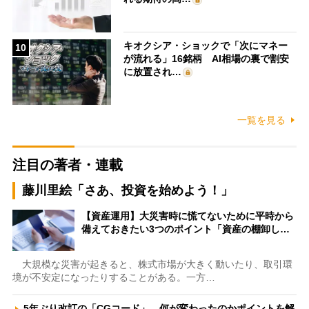
キオクシア・ショックで「次にマネー
10
が流れる」16銘柄 AI相場の裏で割安
に放置され…
一覧を見る
注目の著者・連載
藤川里絵「さあ、投資を始めよう！」
【資産運用】大災害時に慌てないために平時から
備えておきたい3つのポイント「資産の棚卸し…
大規模な災害が起きると、株式市場が大きく動いたり、取引環
境が不安定になったりすることがある。一方…
5年ぶり改訂の「CGコード」、何が変わったのかポイントを解