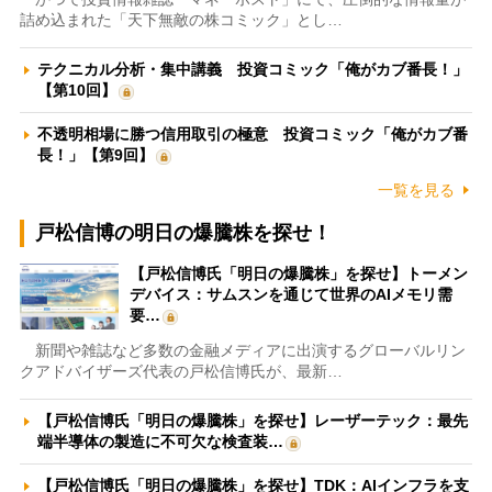
詰め込まれた「天下無敵の株コミック」とし…
テクニカル分析・集中講義 投資コミック「俺がカブ番長！」
【第10回】
不透明相場に勝つ信用取引の極意 投資コミック「俺がカブ番
長！」【第9回】
一覧を見る
戸松信博の明日の爆騰株を探せ！
【戸松信博氏「明日の爆騰株」を探せ】トーメン
デバイス：サムスンを通じて世界のAIメモリ需
要…
新聞や雑誌など多数の金融メディアに出演するグローバルリン
クアドバイザーズ代表の戸松信博氏が、最新…
【戸松信博氏「明日の爆騰株」を探せ】レーザーテック：最先
端半導体の製造に不可欠な検査装…
【戸松信博氏「明日の爆騰株」を探せ】TDK：AIインフラを支