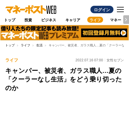
ログイン
トップ
投資
ビジネス
キャリア
ライフ
マネー
トップ
ライフ
生活
キャンパー、被災者、ガラス職人…夏の「クーラーなし
ライフ
2022.07.16 07:00
女性セブン
キャンパー、被災者、ガラス職人…夏の
「クーラーなし生活」をどう乗り切った
のか
Loaded
:
100.00%
/
Unmute