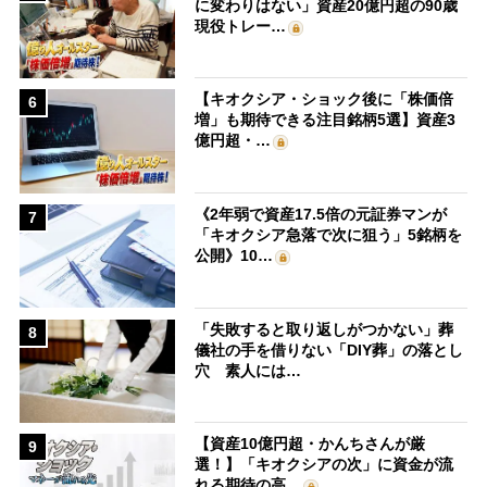
に変わりはない」資産20億円超の90歳
現役トレー…
【キオクシア・ショック後に「株価倍
6
増」も期待できる注目銘柄5選】資産3
億円超・…
《2年弱で資産17.5倍の元証券マンが
7
「キオクシア急落で次に狙う」5銘柄を
公開》10…
「失敗すると取り返しがつかない」葬
8
儀社の手を借りない「DIY葬」の落とし
穴 素人には…
【資産10億円超・かんちさんが厳
9
選！】「キオクシアの次」に資金が流
れる期待の高…