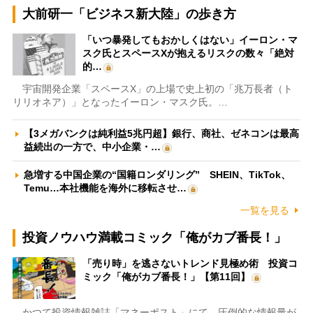
大前研一「ビジネス新大陸」の歩き方
「いつ暴発してもおかしくはない」イーロン・マ
スク氏とスペースXが抱えるリスクの数々「絶対
的…
宇宙開発企業「スペースX」の上場で史上初の「兆万長者（ト
リリオネア）」となったイーロン・マスク氏。…
【3メガバンクは純利益5兆円超】銀行、商社、ゼネコンは最高
益続出の一方で、中小企業・…
急増する中国企業の“国籍ロンダリング” SHEIN、TikTok、
Temu…本社機能を海外に移転させ…
一覧を見る
投資ノウハウ満載コミック「俺がカブ番長！」
「売り時」を逃さないトレンド見極め術 投資コ
ミック「俺がカブ番長！」【第11回】
かつて投資情報雑誌「マネーポスト」にて、圧倒的な情報量が