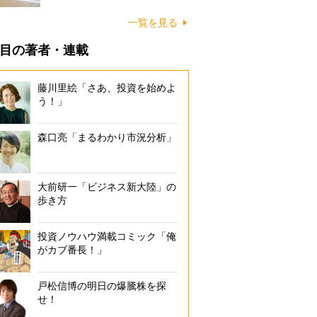
に…
一覧を見る
目の著者・連載
藤川里絵「さあ、投資を始めよ
う！」
森口亮「まるわかり市況分析」
大前研一「ビジネス新大陸」の
歩き方
投資ノウハウ満載コミック「俺
がカブ番長！」
戸松信博の明日の爆騰株を探
せ！