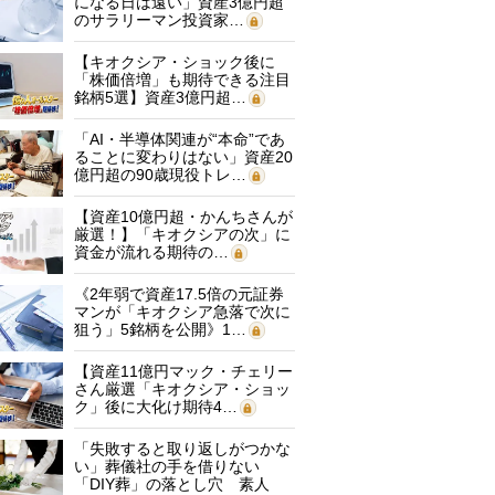
になる日は遠い」資産3億円超
のサラリーマン投資家…
【キオクシア・ショック後に
「株価倍増」も期待できる注目
銘柄5選】資産3億円超…
「AI・半導体関連が“本命”であ
ることに変わりはない」資産20
億円超の90歳現役トレ…
【資産10億円超・かんちさんが
厳選！】「キオクシアの次」に
資金が流れる期待の…
《2年弱で資産17.5倍の元証券
マンが「キオクシア急落で次に
狙う」5銘柄を公開》1…
【資産11億円マック・チェリー
さん厳選「キオクシア・ショッ
ク」後に大化け期待4…
「失敗すると取り返しがつかな
い」葬儀社の手を借りない
「DIY葬」の落とし穴 素人