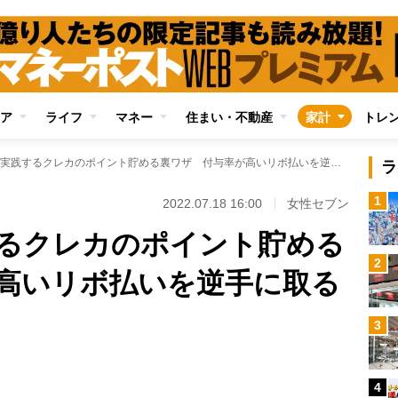
ア
ライフ
マネー
住まい・不動産
家計
トレ
お金持ちが実践するクレカのポイント貯める裏ワザ 付与率が高いリボ払いを逆手に取る
ラ
1
2022.07.18 16:00
女性セブン
るクレカのポイント貯める
2
高いリボ払いを逆手に取る
Loaded
:
3
100.00%
/
4