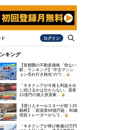
ンド
ログイン
ンキング
【首都圏の不動産価格「危ない
駅」ランキング】“中古マンシ
ョン売れ行き鈍化”のワ…
「キオクシアが今後も利益を出
し続けるかは分からない」資産
11億円の個人投資家…
【億り人オールスターが狙う20
銘柄】「総資産69億円超」90歳
現役トレーダーから“1…
「キオクシアが再び株価10万円