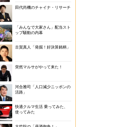
田代尚機のチャイナ・リサーチ
「みんなで大家さん」配当スト
ップ騒動の内幕
古賀真人「発掘！好決算銘柄」
突然マルサがやって来た！
河合雅司「人口減少ニッポンの
活路」
快適クルマ生活 乗ってみた、
使ってみた
大竹聡の「昼酒御免！」