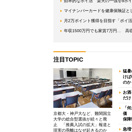
効率的なポイ活 楽天の一強をdポ
マイナンバーカードを健康保険証と
月2万ポイント獲得を目指す「ポイ
年収1500万円でも家賃7万円… 
注目TOPIC
猛暑
けば
のか
お酒
だけ
「何
京都大・神戸大など、難関国立
価 
大学の総合型選抜が続々と廃
保障
止 「推薦入試の拡大」報道と
急増
現実の乖離はなぜ起きるのか