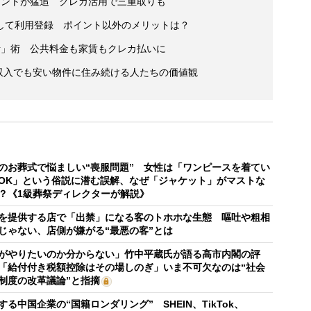
イントが猛追 クレカ活用で三重取りも
して利用登録 ポイント以外のメリットは？
活」術 公共料金も家賃もクレカ払いに
高収入でも安い物件に住み続ける人たちの価値観
のお葬式で悩ましい“喪服問題” 女性は「ワンピースを着てい
OK」という俗説に潜む誤解、なぜ「ジャケット」がマストな
？《1級葬祭ディレクターが解説》
を提供する店で「出禁」になる客のトホホな生態 嘔吐や粗相
じゃない、店側が嫌がる“最悪の客”とは
がやりたいのか分からない」竹中平蔵氏が語る高市内閣の評
「給付付き税額控除はその場しのぎ」いま不可欠なのは“社会
制度の改革議論”と指摘
する中国企業の“国籍ロンダリング” SHEIN、TikTok、