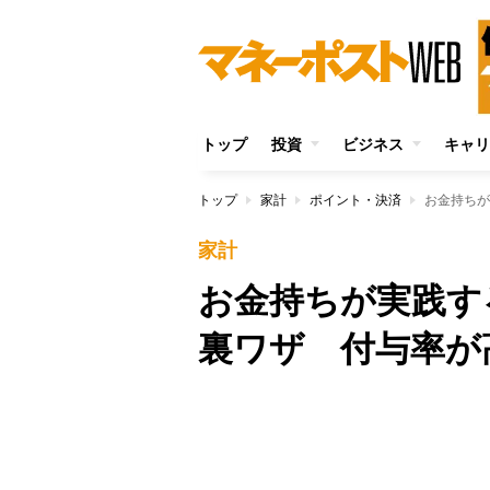
トップ
投資
ビジネス
キャリ
トップ
家計
ポイント・決済
家計
お金持ちが実践す
裏ワザ 付与率が
Unmute