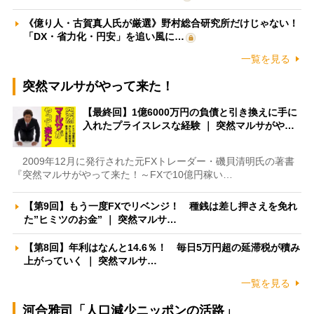
《億り人・古賀真人氏が厳選》野村総合研究所だけじゃない！
「DX・省力化・円安」を追い風に…
一覧を見る
突然マルサがやって来た！
【最終回】1億6000万円の負債と引き換えに手に
入れたプライスレスな経験 ｜ 突然マルサがや…
2009年12月に発行された元FXトレーダー・磯貝清明氏の著書
『突然マルサがやって来た！～FXで10億円稼い…
【第9回】もう一度FXでリベンジ！ 種銭は差し押さえを免れ
た”ヒミツのお金” ｜ 突然マルサ…
【第8回】年利はなんと14.6％！ 毎日5万円超の延滞税が積み
上がっていく ｜ 突然マルサ…
一覧を見る
河合雅司「人口減少ニッポンの活路」