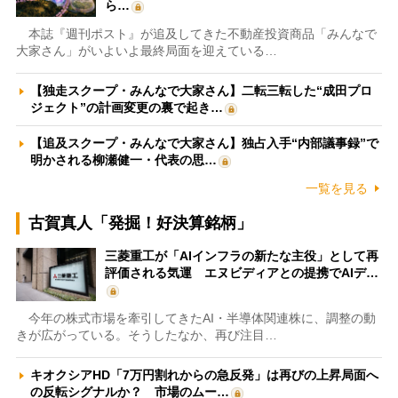
ら…
本誌『週刊ポスト』が追及してきた不動産投資商品「みんなで
大家さん」がいよいよ最終局面を迎えている…
【独走スクープ・みんなで大家さん】二転三転した“成田プロ
ジェクト”の計画変更の裏で起き…
【追及スクープ・みんなで大家さん】独占入手“内部議事録”で
明かされる柳瀬健一・代表の思…
一覧を見る
古賀真人「発掘！好決算銘柄」
三菱重工が「AIインフラの新たな主役」として再
評価される気運 エヌビディアとの提携でAIデ…
今年の株式市場を牽引してきたAI・半導体関連株に、調整の動
きが広がっている。そうしたなか、再び注目…
キオクシアHD「7万円割れからの急反発」は再びの上昇局面へ
の反転シグナルか？ 市場のムー…