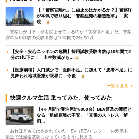
【「警察官離れ」に歯止めはかかるか？】警察庁
が本気で取り組む「警察組織の構造改革」 実
現…
警察庁が目下、頭を悩ませているのが「警察官不足」だ。警察
官の採用試験の受験者数は10年間で2分の1以…
【安全・安心ニッポンの危機】採用試験受験者数は10年間で2
分の1以下に！ 出生数減がも…
【医療崩壊】人口減少で「医師不足」に加えて「患者不足」に
見舞われ地域医療が限界に 今後…
一覧を見る
快適クルマ生活 乗ってみた、使ってみた
【4ヶ月間で受注累計6000台】BEV普及の障壁と
なる「航続距離の不安」「充電のストレス」解
消…
あれほどもてはやされていた「EV（BEV）シフト」の潮流も、
最近では減速基調になっているように見える。…