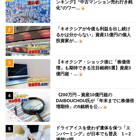
ンキング】“中古マンション売れ行き鈍
化”のワー…
「キオクシアが今後も利益を出し続け
2
るかは分からない」資産11億円の個人
投資家が…
【キオクシア・ショック後に「株価倍
3
増」も期待できる注目銘柄5選】資産3
億円超・…
《200万円→資産10億円超の
4
DAIBOUCHOU氏が「年末までに株価倍
増期待」の5銘柄を公…
ドライアイスを使わず遺体を保つ「エ
5
ンバーミング」が日本でも普及 1～2
週間は問…