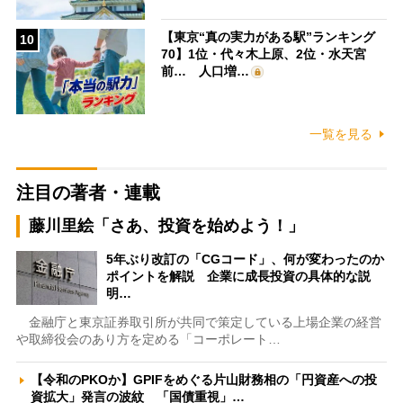
【東京“真の実力がある駅”ランキング
10
70】1位・代々木上原、2位・水天宮
前… 人口増…
一覧を見る
注目の著者・連載
藤川里絵「さあ、投資を始めよう！」
5年ぶり改訂の「CGコード」、何が変わったのか
ポイントを解説 企業に成長投資の具体的な説
明…
金融庁と東京証券取引所が共同で策定している上場企業の経営
や取締役会のあり方を定める「コーポレート…
【令和のPKOか】GPIFをめぐる片山財務相の「円資産への投
資拡大」発言の波紋 「国債重視」…