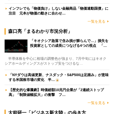
インフレでも「物価負け」しない金融商品「物価連動国債」に
注目 元本が物価の動きに合わせ…
一覧を見る
森口亮「まるわかり市況分析」
「キオクシア急落で含み損が膨らんで…」損失を
投資家としての成長につなげる4つの視点 「…
半導体株を中心に相場の調整色が強まり、7月中旬にはキオク
シアホールディングスがストップ安をつけるな…
「NYダウは高値更新、ナスダック・S&P500は足踏み」が意味
する米国株市場の変化 半…
【歴史的な爆騰劇】時価総額10兆円企業が「2連続ストップ
高」「制限値幅拡大」の衝撃 フ…
一覧を見る
大前研一「ビジネス新大陸」の歩き方