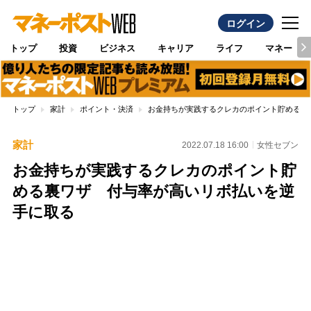
ログイン
トップ
投資
ビジネス
キャリア
ライフ
マネー
トップ
家計
ポイント・決済
お金持ちが実践するクレカのポイント貯める裏
家計
2022.07.18 16:00
女性セブン
お金持ちが実践するクレカのポイント貯
める裏ワザ 付与率が高いリボ払いを逆
手に取る
Loaded
:
100.00%
/
Unmute