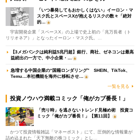
「いつ暴発してもおかしくはない」イーロン・マ
スク氏とスペースXが抱えるリスクの数々「絶対
的…
宇宙開発企業「スペースX」の上場で史上初の「兆万長者（ト
リリオネア）」となったイーロン・マスク氏。…
【3メガバンクは純利益5兆円超】銀行、商社、ゼネコンは最高
益続出の一方で、中小企業・…
急増する中国企業の“国籍ロンダリング” SHEIN、TikTok、
Temu…本社機能を海外に移転させ…
一覧を見る
投資ノウハウ満載コミック「俺がカブ番長！」
「売り時」を逃さないトレンド見極め術 投資コ
ミック「俺がカブ番長！」【第11回】
かつて投資情報雑誌「マネーポスト」にて、圧倒的な情報量が
詰め込まれた「天下無敵の株コミック」とし…