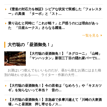
《雪道の対応力を検証》シビアな状況で実感した「フォレスタ
ー」の真価 「ターボ」と「スト…
乗り込むと同時に「これが軽？」と戸惑うのには理由があっ
た 「日産ルークス」さらなる躍進…
一覧を見る
大竹聡の「昼酒御免！」
【大竹聡の昼酒御免！】「ネグローニ」「山崎」
「マンハッタン」新宿三丁目の隠れ家バーで1…
お酒はいつ飲んでもいいものだが、昼から飲むお酒にはまた格
別の味わいがある――。ライター・作家の大竹…
【大竹聡の昼酒御免！】今の若者は「なめろう」や「キヌカツ
ギ」を知らないって本当？ 昔の…
【大竹聡の昼酒御免！】京急線で多摩川越えて「川崎の大衆酒
場」へと昼酒旅 押し寄せるノス…