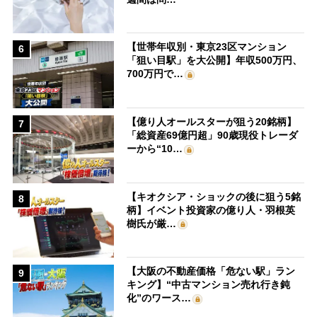
【世帯年収別・東京23区マンション
6
「狙い目駅」を大公開】年収500万円、
700万円で…
【億り人オールスターが狙う20銘柄】
7
「総資産69億円超」90歳現役トレーダ
ーから“10…
【キオクシア・ショックの後に狙う5銘
8
柄】イベント投資家の億り人・羽根英
樹氏が厳…
【大阪の不動産価格「危ない駅」ラン
9
キング】“中古マンション売れ行き鈍
化”のワース…