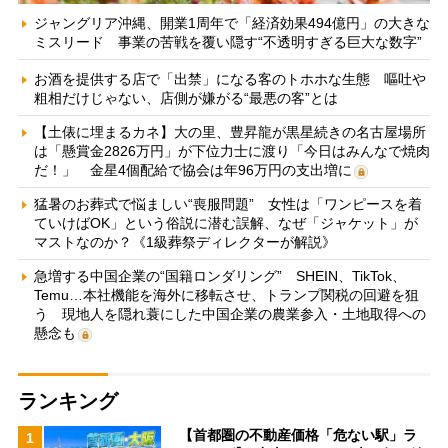
ジャングリア沖縄、開業1周年で「経済効果494億円」の大きな
ミスリード 事業の苦戦を覆い隠す“不透明すぎる巨大な数字”
お酒を提供する店で「出禁」になる客のトホホな生態 嘔吐や
粗相だけじゃない、店側が嫌がる“最悪の客”とは
【土俵に埋まるカネ】大の里、豊昇龍が黒星続きの名古屋場所
は「懸賞金2826万円」が下位力士に渡り「今日はみんなで焼肉
だ！」 金星4個配給で協会は年96万円の支出増に
猛暑のお葬式で悩ましい“喪服問題” 女性は「ワンピースを着
ていけばOK」という俗説に潜む誤解、なぜ「ジャケット」が
マストなのか？《1級葬祭ディレクターが解説》
急増する中国企業の“国籍ロンダリング” SHEIN、TikTok、
Temu…本社機能を海外に移転させ、トランプ関税の回避を狙
う 現地人を隠れ蓑にした中国企業の農業参入・土地取得への
懸念も
ランキング
【首都圏の不動産価格「危ない駅」ラ
1