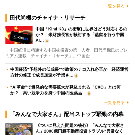
一覧を見る
田代尚機のチャイナ・リサーチ
中国「Kimi K3」の衝撃に世界はどう対応するの
か？ 米財務長官が検討する「蒸留を行う中国
AI…
中国経済に精通する中国株投資の第一人者・田代尚機氏のプレ
ミアム連載「チャイナ・リサーチ」。中国企…
中国経済“予想外の低成長”で政策のテコ入れ必至か 経済運営
方針の修正で成長加速が予想さ…
“AI革命”で爆発的な需要拡大が見込まれる「CXO」とは何
か？ 高い競争力を持つ中国の医薬品…
一覧を見る
「みんなで大家さん」配当ストップ騒動の内幕
《ついに見えた問題の核心》「みんなで大家さ
ん」2000億円超不動産投資トラブル“異常なく