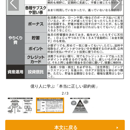
ント
億り人に学ぶ「本当に正しい節約術」
2
/
3
本文に戻る