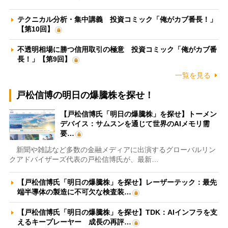
テクニカル分析・集中講義 投資コミック「俺がカブ番長！」
【第10回】
不透明相場に勝つ信用取引の極意 投資コミック「俺がカブ番
長！」【第9回】
一覧を見る
戸松信博の明日の爆騰株を探せ！
【戸松信博氏「明日の爆騰株」を探せ】トーメン
デバイス：サムスンを通じて世界のAIメモリ需
要…
新聞や雑誌など多数の金融メディアに出演するグローバルリン
クアドバイザーズ代表の戸松信博氏が、最新…
【戸松信博氏「明日の爆騰株」を探せ】レーザーテック：最先
端半導体の製造に不可欠な検査装…
【戸松信博氏「明日の爆騰株」を探せ】TDK：AIインフラを支
えるキープレーヤー 成長の再評…