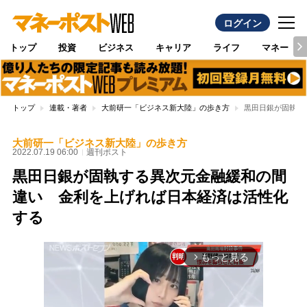
ログイン
トップ
投資
ビジネス
キャリア
ライフ
マネー
トップ
連載・著者
大前研一「ビジネス新大陸」の歩き方
黒田日銀が固執す
大前研一「ビジネス新大陸」の歩き方
2022.07.19 06:00
週刊ポスト
黒田日銀が固執する異次元金融緩和の間
違い 金利を上げれば日本経済は活性化
する
もっと見る
arrow_forward_ios