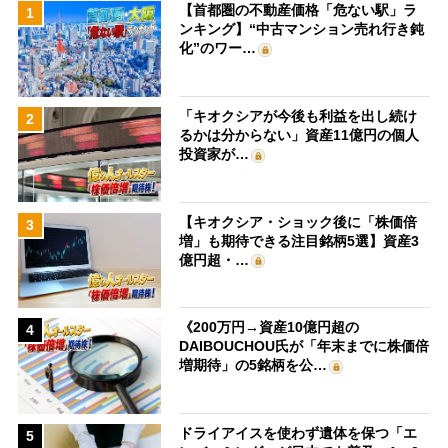
【首都圏の不動産価格「危ない駅」ラ
1
ンキング】“中古マンション売れ行き鈍
化”のワー…
「キオクシアが今後も利益を出し続け
2
るかは分からない」資産11億円の個人
投資家が…
【キオクシア・ショック後に「株価倍
3
増」も期待できる注目銘柄5選】資産3
億円超・…
《200万円→資産10億円超の
4
DAIBOUCHOU氏が「年末までに株価倍
増期待」の5銘柄を公…
ドライアイスを使わず遺体を保つ「エ
5