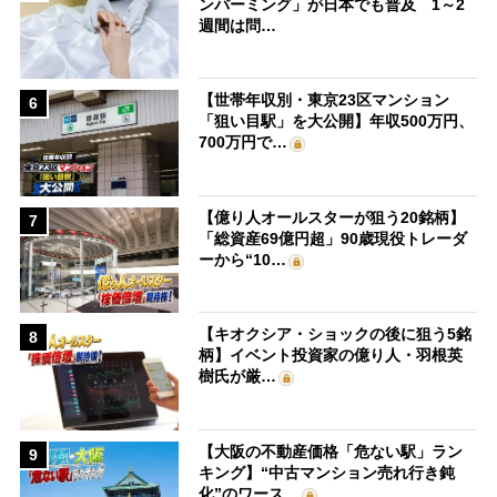
ンバーミング」が日本でも普及 1～2
週間は問…
【世帯年収別・東京23区マンション
6
「狙い目駅」を大公開】年収500万円、
700万円で…
【億り人オールスターが狙う20銘柄】
7
「総資産69億円超」90歳現役トレーダ
ーから“10…
【キオクシア・ショックの後に狙う5銘
8
柄】イベント投資家の億り人・羽根英
樹氏が厳…
【大阪の不動産価格「危ない駅」ラン
9
キング】“中古マンション売れ行き鈍
化”のワース…