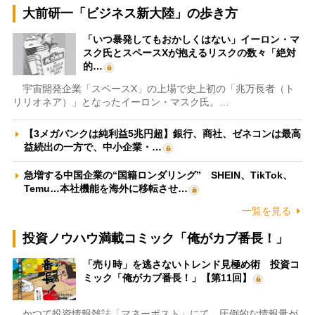
大前研一「ビジネス新大陸」の歩き方
「いつ暴発してもおかしくはない」イーロン・マ
スク氏とスペースXが抱えるリスクの数々「絶対
的…
宇宙開発企業「スペースX」の上場で史上初の「兆万長者（ト
リリオネア）」となったイーロン・マスク氏。…
【3メガバンクは純利益5兆円超】銀行、商社、ゼネコンは最高
益続出の一方で、中小企業・…
急増する中国企業の“国籍ロンダリング” SHEIN、TikTok、
Temu…本社機能を海外に移転させ…
一覧を見る
投資ノウハウ満載コミック「俺がカブ番長！」
「売り時」を逃さないトレンド見極め術 投資コ
ミック「俺がカブ番長！」【第11回】
かつて投資情報雑誌「マネーポスト」にて、圧倒的な情報量が