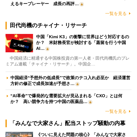
えるキープレーヤー 成長の再評…
一覧を見る
田代尚機のチャイナ・リサーチ
中国「Kimi K3」の衝撃に世界はどう対応するの
か？ 米財務長官が検討する「蒸留を行う中国
AI…
中国経済に精通する中国株投資の第一人者・田代尚機氏のプレ
ミアム連載「チャイナ・リサーチ」。中国企…
中国経済“予想外の低成長”で政策のテコ入れ必至か 経済運営
方針の修正で成長加速が予想さ…
“AI革命”で爆発的な需要拡大が見込まれる「CXO」とは何
か？ 高い競争力を持つ中国の医薬品…
一覧を見る
「みんなで大家さん」配当ストップ騒動の内幕
《ついに見えた問題の核心》「みんなで大家さ