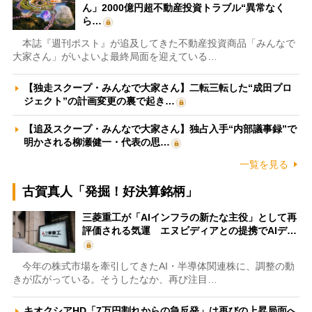
ん」2000億円超不動産投資トラブル“異常なく
ら…
本誌『週刊ポスト』が追及してきた不動産投資商品「みんなで
大家さん」がいよいよ最終局面を迎えている…
【独走スクープ・みんなで大家さん】二転三転した“成田プロ
ジェクト”の計画変更の裏で起き…
【追及スクープ・みんなで大家さん】独占入手“内部議事録”で
明かされる柳瀬健一・代表の思…
一覧を見る
古賀真人「発掘！好決算銘柄」
三菱重工が「AIインフラの新たな主役」として再
評価される気運 エヌビディアとの提携でAIデ…
今年の株式市場を牽引してきたAI・半導体関連株に、調整の動
きが広がっている。そうしたなか、再び注目…
キオクシアHD「7万円割れからの急反発」は再びの上昇局面へ