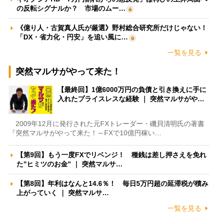
の反転シグナルか？ 市場のムー…
《億り人・古賀真人氏が厳選》野村総合研究所だけじゃない！
「DX・省力化・円安」を追い風に…
一覧を見る
突然マルサがやって来た！
【最終回】1億6000万円の負債と引き換えに手に
入れたプライスレスな経験 ｜ 突然マルサがや…
2009年12月に発行された元FXトレーダー・磯貝清明氏の著書
『突然マルサがやって来た！～FXで10億円稼い…
【第9回】もう一度FXでリベンジ！ 種銭は差し押さえを免れ
た”ヒミツのお金” ｜ 突然マルサ…
【第8回】年利はなんと14.6％！ 毎日5万円超の延滞税が積み
上がっていく ｜ 突然マルサ…
一覧を見る