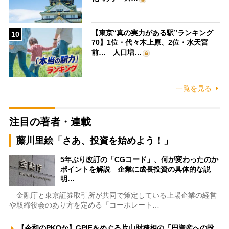
【東京“真の実力がある駅”ランキング
10
70】1位・代々木上原、2位・水天宮
前… 人口増…
一覧を見る
注目の著者・連載
藤川里絵「さあ、投資を始めよう！」
5年ぶり改訂の「CGコード」、何が変わったのか
ポイントを解説 企業に成長投資の具体的な説
明…
金融庁と東京証券取引所が共同で策定している上場企業の経営
や取締役会のあり方を定める「コーポレート…
【令和のPKOか】GPIFをめぐる片山財務相の「円資産への投