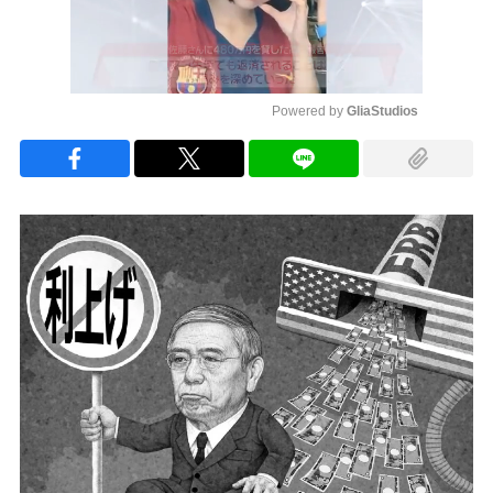
Powered by 
GliaStudios
Mute