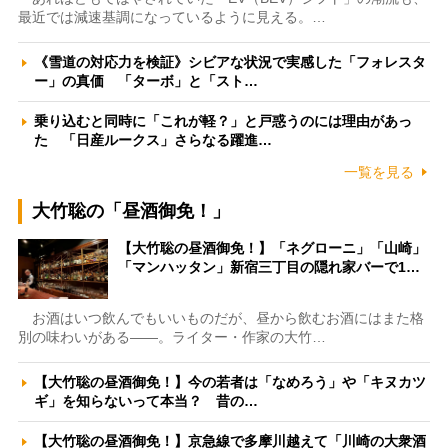
最近では減速基調になっているように見える。…
《雪道の対応力を検証》シビアな状況で実感した「フォレスタ
ー」の真価 「ターボ」と「スト…
乗り込むと同時に「これが軽？」と戸惑うのには理由があっ
た 「日産ルークス」さらなる躍進…
一覧を見る
大竹聡の「昼酒御免！」
【大竹聡の昼酒御免！】「ネグローニ」「山崎」
「マンハッタン」新宿三丁目の隠れ家バーで1…
お酒はいつ飲んでもいいものだが、昼から飲むお酒にはまた格
別の味わいがある――。ライター・作家の大竹…
【大竹聡の昼酒御免！】今の若者は「なめろう」や「キヌカツ
ギ」を知らないって本当？ 昔の…
【大竹聡の昼酒御免！】京急線で多摩川越えて「川崎の大衆酒