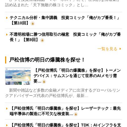
詰め込まれた「天下無敵の株コミック」とし…
テクニカル分析・集中講義 投資コミック「俺がカブ番長！」
【第10回】
不透明相場に勝つ信用取引の極意 投資コミック「俺がカブ番
長！」【第9回】
一覧を見る
戸松信博の明日の爆騰株を探せ！
【戸松信博氏「明日の爆騰株」を探せ】トーメン
デバイス：サムスンを通じて世界のAIメモリ需
要…
新聞や雑誌など多数の金融メディアに出演するグローバルリン
クアドバイザーズ代表の戸松信博氏が、最新…
【戸松信博氏「明日の爆騰株」を探せ】レーザーテック：最先
端半導体の製造に不可欠な検査装…
【戸松信博氏「明日の爆騰株」を探せ】TDK：AIインフラを支