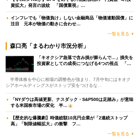
資拡大」発言の波紋 「国債重視」…
インフレでも「物価負け」しない金融商品「物価連動国債」に
注目 元本が物価の動きに合わせ…
一覧を見る
森口亮「まるわかり市況分析」
「キオクシア急落で含み損が膨らんで…」損失を
投資家としての成長につなげる4つの視点 「…
半導体株を中心に相場の調整色が強まり、7月中旬にはキオク
シアホールディングスがストップ安をつけるな…
「NYダウは高値更新、ナスダック・S&P500は足踏み」が意味
する米国株市場の変化 半…
【歴史的な爆騰劇】時価総額10兆円企業が「2連続ストップ
高」「制限値幅拡大」の衝撃 フ…
一覧を見る