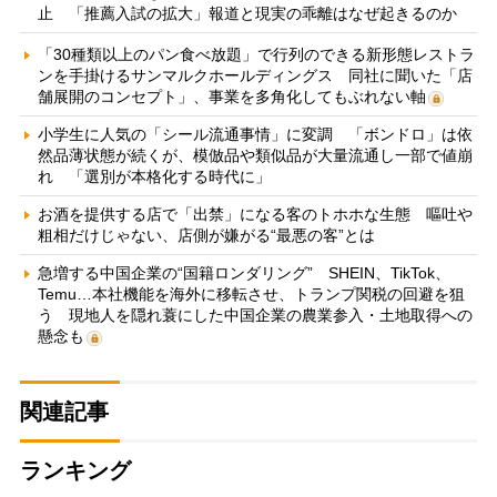
止 「推薦入試の拡大」報道と現実の乖離はなぜ起きるのか
「30種類以上のパン食べ放題」で行列のできる新形態レストラ
ンを手掛けるサンマルクホールディングス 同社に聞いた「店
舗展開のコンセプト」、事業を多角化してもぶれない軸
小学生に人気の「シール流通事情」に変調 「ボンドロ」は依
然品薄状態が続くが、模倣品や類似品が大量流通し一部で値崩
れ 「選別が本格化する時代に」
お酒を提供する店で「出禁」になる客のトホホな生態 嘔吐や
粗相だけじゃない、店側が嫌がる“最悪の客”とは
急増する中国企業の“国籍ロンダリング” SHEIN、TikTok、
Temu…本社機能を海外に移転させ、トランプ関税の回避を狙
う 現地人を隠れ蓑にした中国企業の農業参入・土地取得への
懸念も
関連記事
ランキング