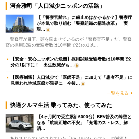
河合雅司「人口減少ニッポンの活路」
【「警察官離れ」に歯止めはかかるか？】警察庁
が本気で取り組む「警察組織の構造改革」 実
現…
警察庁が目下、頭を悩ませているのが「警察官不足」だ。警察
官の採用試験の受験者数は10年間で2分の1以…
【安全・安心ニッポンの危機】採用試験受験者数は10年間で2
分の1以下に！ 出生数減がも…
【医療崩壊】人口減少で「医師不足」に加えて「患者不足」に
見舞われ地域医療が限界に 今後…
一覧を見る
快適クルマ生活 乗ってみた、使ってみた
【4ヶ月間で受注累計6000台】BEV普及の障壁と
なる「航続距離の不安」「充電のストレス」解
消…
あれほどもてはやされていた「EV（BEV）シフト」の潮流も、