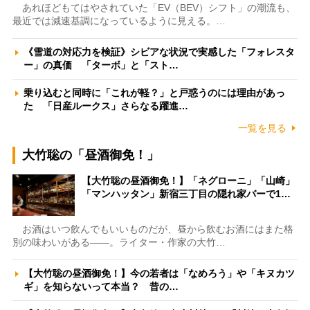
あれほどもてはやされていた「EV（BEV）シフト」の潮流も、
最近では減速基調になっているように見える。…
《雪道の対応力を検証》シビアな状況で実感した「フォレスタ
ー」の真価 「ターボ」と「スト…
乗り込むと同時に「これが軽？」と戸惑うのには理由があっ
た 「日産ルークス」さらなる躍進…
一覧を見る
大竹聡の「昼酒御免！」
【大竹聡の昼酒御免！】「ネグローニ」「山崎」
「マンハッタン」新宿三丁目の隠れ家バーで1…
お酒はいつ飲んでもいいものだが、昼から飲むお酒にはまた格
別の味わいがある――。ライター・作家の大竹…
【大竹聡の昼酒御免！】今の若者は「なめろう」や「キヌカツ
ギ」を知らないって本当？ 昔の…