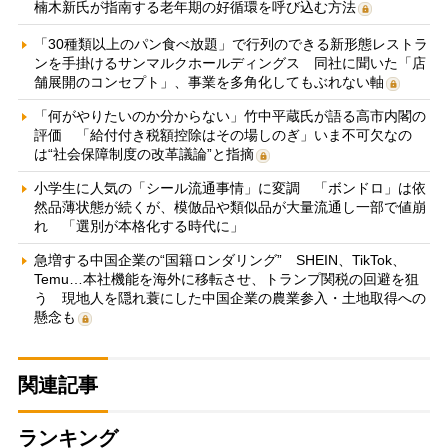
楠木新氏が指南する老年期の好循環を呼び込む方法
「30種類以上のパン食べ放題」で行列のできる新形態レストラ
ンを手掛けるサンマルクホールディングス 同社に聞いた「店
舗展開のコンセプト」、事業を多角化してもぶれない軸
「何がやりたいのか分からない」竹中平蔵氏が語る高市内閣の
評価 「給付付き税額控除はその場しのぎ」いま不可欠なの
は“社会保障制度の改革議論”と指摘
小学生に人気の「シール流通事情」に変調 「ボンドロ」は依
然品薄状態が続くが、模倣品や類似品が大量流通し一部で値崩
れ 「選別が本格化する時代に」
急増する中国企業の“国籍ロンダリング” SHEIN、TikTok、
Temu…本社機能を海外に移転させ、トランプ関税の回避を狙
う 現地人を隠れ蓑にした中国企業の農業参入・土地取得への
懸念も
関連記事
ランキング