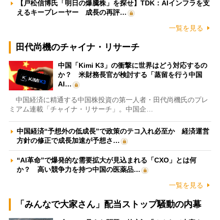
【戸松信博氏「明日の爆騰株」を探せ】TDK：AIインフラを支
えるキープレーヤー 成長の再評…
一覧を見る
田代尚機のチャイナ・リサーチ
中国「Kimi K3」の衝撃に世界はどう対応するの
か？ 米財務長官が検討する「蒸留を行う中国
AI…
中国経済に精通する中国株投資の第一人者・田代尚機氏のプレ
ミアム連載「チャイナ・リサーチ」。中国企…
中国経済“予想外の低成長”で政策のテコ入れ必至か 経済運営
方針の修正で成長加速が予想さ…
“AI革命”で爆発的な需要拡大が見込まれる「CXO」とは何
か？ 高い競争力を持つ中国の医薬品…
一覧を見る
「みんなで大家さん」配当ストップ騒動の内幕