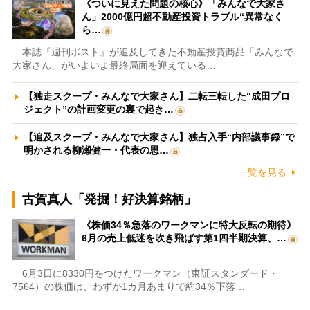
《ついに見えた問題の核心》「みんなで大家さ
ん」2000億円超不動産投資トラブル“異常なく
ら…
本誌『週刊ポスト』が追及してきた不動産投資商品「みんなで
大家さん」がいよいよ最終局面を迎えている…
【独走スクープ・みんなで大家さん】二転三転した“成田プロ
ジェクト”の計画変更の裏で起き…
【追及スクープ・みんなで大家さん】独占入手“内部議事録”で
明かされる柳瀬健一・代表の思…
一覧を見る
古賀真人「発掘！好決算銘柄」
《株価34％急落のワークマンに特大反転の期待》
6月の売上低迷を吹き飛ばす第1四半期決算、…
6月3日に8330円をつけたワークマン（東証スタンダード・
7564）の株価は、わずか1カ月あまりで約34％下落…