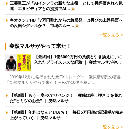
三菱重工が「AIインフラの新たな主役」として再評価される気
運 エヌビディアとの提携でAI…
キオクシアHD「7万円割れからの急反発」は再びの上昇局面へ
の反転シグナルか？ 市場のムー…
一覧を見る
突然マルサがやって来た！
【最終回】1億6000万円の負債と引き換えに手に
入れたプライスレスな経験 ｜ 突然マルサがや…
2009年12月に発行された元FXトレーダー・磯貝清明氏の著書
『突然マルサがやって来た！～FXで10億円稼い…
【第9回】もう一度FXでリベンジ！ 種銭は差し押さえを免れ
た”ヒミツのお金” ｜ 突然マルサ…
【第8回】年利はなんと14.6％！ 毎日5万円超の延滞税が積み
上がっていく ｜ 突然マルサ…
一覧を見る