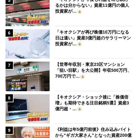
5
るかは分からない」資産11億円の個人
投資家が…
「キオクシアが再び株価10万円になる
6
日は遠い」資産3億円超のサラリーマン
投資家が…
【世帯年収別・東京23区マンション
7
「狙い目駅」を大公開】年収500万円、
700万円で…
【キオクシア・ショック後に「株価倍
8
増」も期待できる注目銘柄5選】資産3
億円超・…
《利益は年5億円前後》住み込みバイト
9
から“ギガ大家さん”となった資産200億