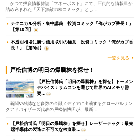
かつて投資情報雑誌「マネーポスト」にて、圧倒的な情報量が
詰め込まれた「天下無敵の株コミック」とし…
テクニカル分析・集中講義 投資コミック「俺がカブ番長！」
【第10回】
不透明相場に勝つ信用取引の極意 投資コミック「俺がカブ番
長！」【第9回】
一覧を見る
戸松信博の明日の爆騰株を探せ！
【戸松信博氏「明日の爆騰株」を探せ】トーメン
デバイス：サムスンを通じて世界のAIメモリ需
要…
新聞や雑誌など多数の金融メディアに出演するグローバルリン
クアドバイザーズ代表の戸松信博氏が、最新…
【戸松信博氏「明日の爆騰株」を探せ】レーザーテック：最先
端半導体の製造に不可欠な検査装…