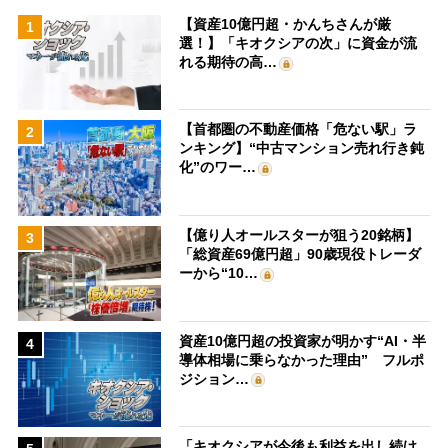
【資産10億円超・かんちさんが厳
1
選！】「キオクシアの次」に資金が流
れる期待の高…
【首都圏の不動産価格「危ない駅」ラ
2
ンキング】“中古マンション売れ行き鈍
化”のワー…
【億り人オールスターが狙う20銘柄】
3
「総資産69億円超」90歳現役トレーダ
ーから“10…
資産10億円超の投資家が明かす“AI・半
4
導体相場に乗らなかった理由” フルポ
ジション…
「キオクシアが今後も利益を出し続け