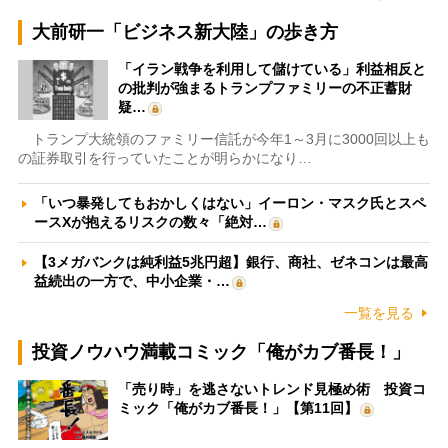
大前研一「ビジネス新大陸」の歩き方
「イラン戦争を利用して儲けている」利益相反と
の批判が強まるトランプファミリーの不正蓄財
疑…
トランプ大統領のファミリー信託が今年1～3月に3000回以上も
の証券取引を行っていたことが明らかになり…
「いつ暴発してもおかしくはない」イーロン・マスク氏とスペ
ースXが抱えるリスクの数々「絶対…
【3メガバンクは純利益5兆円超】銀行、商社、ゼネコンは最高
益続出の一方で、中小企業・…
一覧を見る
投資ノウハウ満載コミック「俺がカブ番長！」
「売り時」を逃さないトレンド見極め術 投資コ
ミック「俺がカブ番長！」【第11回】