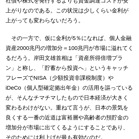
社債や株式を発行するよりも資金調達コストが安
上がりなのである。この状況は少しくらい金利が
上がっても変わらないだろう。
その一方で、仮に金利が5％になれば、個人金融
資産2000兆円の増加分＝100兆円が市場に溢れてく
るだろう。岸田文雄首相は「資産所得倍増プラ
ン」と称し、「貯蓄から投資へ」というキャッチ
フレーズでNISA（少額投資非課税制度）や
iDeCo（個人型確定拠出年金）の活用を謳っている
が、そんなチマチマしたもので日本経済が大きく
変わるわけがない。重ねて言うが、日本の景気を
良くする一番の近道は富裕層や高齢者の預貯金の
増加分が市場に出てくるようにすることであり、
そのためには利上げが最も有効なのだ。