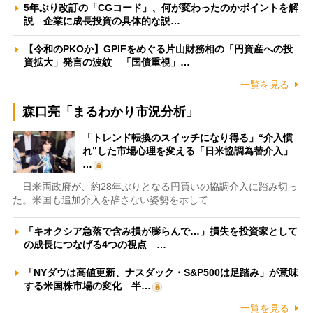
5年ぶり改訂の「CGコード」、何が変わったのかポイントを解
説 企業に成長投資の具体的な説…
【令和のPKOか】GPIFをめぐる片山財務相の「円資産への投
資拡大」発言の波紋 「国債重視」…
一覧を見る
森口亮「まるわかり市況分析」
「トレンド転換のスイッチになり得る」“介入慣
れ”した市場心理を変える「日米協調為替介入」
…
日米両政府が、約28年ぶりとなる円買いの協調介入に踏み切っ
た。米国も追加介入を辞さない姿勢を示して…
「キオクシア急落で含み損が膨らんで…」損失を投資家として
の成長につなげる4つの視点 …
「NYダウは高値更新、ナスダック・S&P500は足踏み」が意味
する米国株市場の変化 半…
一覧を見る