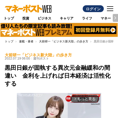
ログイン
トップ
投資
ビジネス
キャリア
ライフ
マネー
トップ
連載・著者
大前研一「ビジネス新大陸」の歩き方
黒田日銀が固執す
大前研一「ビジネス新大陸」の歩き方
2022.07.19 06:00
週刊ポスト
黒田日銀が固執する異次元金融緩和の間
違い 金利を上げれば日本経済は活性化
する
もっと見る
arrow_forward_ios