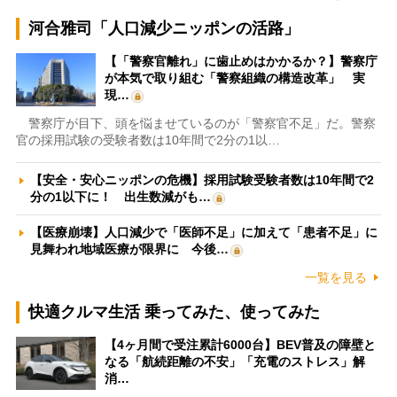
河合雅司「人口減少ニッポンの活路」
【「警察官離れ」に歯止めはかかるか？】警察庁
が本気で取り組む「警察組織の構造改革」 実
現…
警察庁が目下、頭を悩ませているのが「警察官不足」だ。警察
官の採用試験の受験者数は10年間で2分の1以…
【安全・安心ニッポンの危機】採用試験受験者数は10年間で2
分の1以下に！ 出生数減がも…
【医療崩壊】人口減少で「医師不足」に加えて「患者不足」に
見舞われ地域医療が限界に 今後…
一覧を見る
快適クルマ生活 乗ってみた、使ってみた
【4ヶ月間で受注累計6000台】BEV普及の障壁と
なる「航続距離の不安」「充電のストレス」解
消…