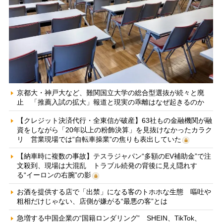
京都大・神戸大など、難関国立大学の総合型選抜が続々と廃
止 「推薦入試の拡大」報道と現実の乖離はなぜ起きるのか
【クレジット決済代行・全東信が破産】63社もの金融機関が融
資をしながら「20年以上の粉飾決算」を見抜けなかったカラク
リ 営業現場では“自転車操業”の焦りも表出していた
【納車時に複数の事故】テスラジャパン“多額のEV補助金”で注
文殺到、現場は大混乱 トラブル続発の背後に見え隠れす
る“イーロンの右腕”の影
お酒を提供する店で「出禁」になる客のトホホな生態 嘔吐や
粗相だけじゃない、店側が嫌がる“最悪の客”とは
急増する中国企業の“国籍ロンダリング” SHEIN、TikTok、