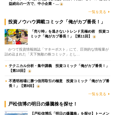
益続出の一方で、中小企業・…
一覧を見る
投資ノウハウ満載コミック「俺がカブ番長！」
「売り時」を逃さないトレンド見極め術 投資コ
ミック「俺がカブ番長！」【第11回】
かつて投資情報雑誌「マネーポスト」にて、圧倒的な情報量が
詰め込まれた「天下無敵の株コミック」とし…
テクニカル分析・集中講義 投資コミック「俺がカブ番長！」
【第10回】
不透明相場に勝つ信用取引の極意 投資コミック「俺がカブ番
長！」【第9回】
一覧を見る
戸松信博の明日の爆騰株を探せ！
【戸松信博氏「明日の爆騰株」を探せ】トーメン