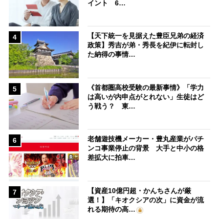
イント 6…
【天下統一を見据えた豊臣兄弟の経済
4
政策】秀吉が弟・秀長を紀伊に転封し
た納得の事情…
《首都圏高校受験の最新事情》「学力
5
は高いが内申点がとれない」生徒はど
う戦う？ 東…
老舗遊技機メーカー・豊丸産業がパチ
6
ンコ事業停止の背景 大手と中小の格
差拡大に拍車…
【資産10億円超・かんちさんが厳
7
選！】「キオクシアの次」に資金が流
れる期待の高…