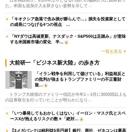
た。米国も追加介入を辞さない姿勢を示して…
「キオクシア急落で含み損が膨らんで…」損失を投資家として
の成長につなげる4つの視点 …
「NYダウは高値更新、ナスダック・S&P500は足踏み」が意味
する米国株市場の変化 半…
一覧を見る
大前研一「ビジネス新大陸」の歩き方
「イラン戦争を利用して儲けている」利益相反と
の批判が強まるトランプファミリーの不正蓄財
疑…
トランプ大統領のファミリー信託が今年1～3月に3000回以上も
の証券取引を行っていたことが明らかになり…
「いつ暴発してもおかしくはない」イーロン・マスク氏とスペ
ースXが抱えるリスクの数々「絶対…
【3メガバンクは純利益5兆円超】銀行、商社、ゼネコンは最高