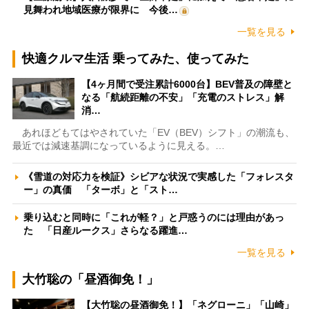
見舞われ地域医療が限界に 今後…
一覧を見る
快適クルマ生活 乗ってみた、使ってみた
【4ヶ月間で受注累計6000台】BEV普及の障壁と
なる「航続距離の不安」「充電のストレス」解
消…
あれほどもてはやされていた「EV（BEV）シフト」の潮流も、
最近では減速基調になっているように見える。…
《雪道の対応力を検証》シビアな状況で実感した「フォレスタ
ー」の真価 「ターボ」と「スト…
乗り込むと同時に「これが軽？」と戸惑うのには理由があっ
た 「日産ルークス」さらなる躍進…
一覧を見る
大竹聡の「昼酒御免！」
【大竹聡の昼酒御免！】「ネグローニ」「山崎」