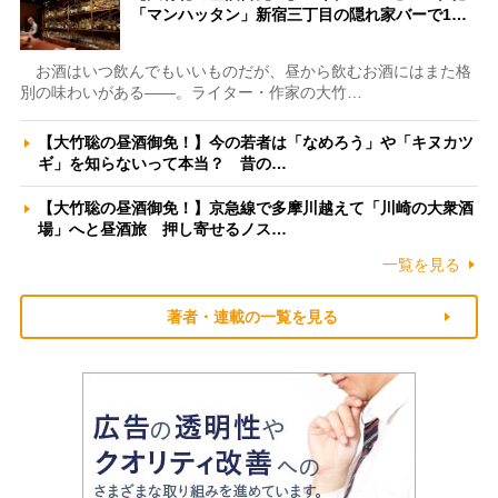
「マンハッタン」新宿三丁目の隠れ家バーで1…
お酒はいつ飲んでもいいものだが、昼から飲むお酒にはまた格
別の味わいがある――。ライター・作家の大竹…
【大竹聡の昼酒御免！】今の若者は「なめろう」や「キヌカツ
ギ」を知らないって本当？ 昔の…
【大竹聡の昼酒御免！】京急線で多摩川越えて「川崎の大衆酒
場」へと昼酒旅 押し寄せるノス…
一覧を見る
著者・連載の一覧を見る