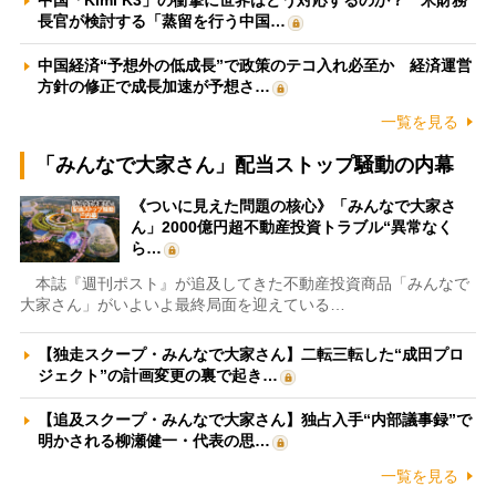
長官が検討する「蒸留を行う中国…
中国経済“予想外の低成長”で政策のテコ入れ必至か 経済運営
方針の修正で成長加速が予想さ…
一覧を見る
「みんなで大家さん」配当ストップ騒動の内幕
《ついに見えた問題の核心》「みんなで大家さ
ん」2000億円超不動産投資トラブル“異常なく
ら…
本誌『週刊ポスト』が追及してきた不動産投資商品「みんなで
大家さん」がいよいよ最終局面を迎えている…
【独走スクープ・みんなで大家さん】二転三転した“成田プロ
ジェクト”の計画変更の裏で起き…
【追及スクープ・みんなで大家さん】独占入手“内部議事録”で
明かされる柳瀬健一・代表の思…
一覧を見る