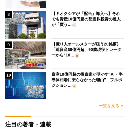
【キオクシアが「配当」導入へ】それ
8
でも資産10億円超の配当株投資の達人
が「買う…
【億り人オールスターが狙う20銘柄】
9
「総資産69億円超」90歳現役トレーダ
ーから“10…
資産10億円超の投資家が明かす“AI・半
10
導体相場に乗らなかった理由” フルポ
ジション…
一覧を見る
注目の著者・連載