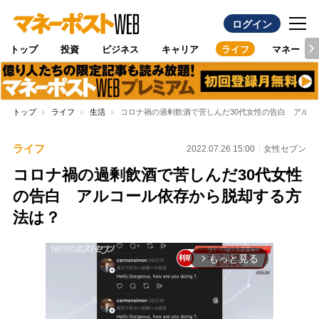
ログイン
トップ
投資
ビジネス
キャリア
ライフ
マネー
トップ
ライフ
生活
コロナ禍の過剰飲酒で苦しんだ30代女性の告白 アル
ライフ
2022.07.26 15:00
女性セブン
コロナ禍の過剰飲酒で苦しんだ30代女性
の告白 アルコール依存から脱却する方
法は？
もっと見る
arrow_forward_ios