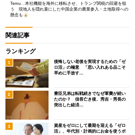
Temu…本社機能を海外に移転させ、トランプ関税の回避を狙
う 現地人を隠れ蓑にした中国企業の農業参入・土地取得への
懸念も
関連記事
ランキング
後悔しない老後を実現するための「ゼ
1
ロ活」の極意 「思い入れある品こそ
早めに手放す…
豊臣兄弟は転戦続きでなぜ軍費が続い
2
たのか？ 信長亡き後、秀吉・秀長の
突出した経済…
資産をゼロにして最期を迎える「ゼロ
3
活」、年代別・計画的にお金を使うポ