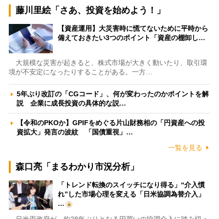
藤川里絵「さあ、投資を始めよう！」
【資産運用】大災害時に慌てないために平時から
備えておきたい3つのポイント「資産の棚卸し…
大規模な災害が起きると、株式市場が大きく動いたり、取引環
境が不安定になったりすることがある。一方…
5年ぶり改訂の「CGコード」、何が変わったのかポイントを解
説 企業に成長投資の具体的な説…
【令和のPKOか】GPIFをめぐる片山財務相の「円資産への投
資拡大」発言の波紋 「国債重視」…
一覧を見る
森口亮「まるわかり市況分析」
「トレンド転換のスイッチになり得る」“介入慣
れ”した市場心理を変える「日米協調為替介入」
…
日米両政府が、約28年ぶりとなる円買いの協調介入に踏み切っ