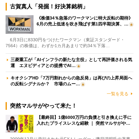
古賀真人「発掘！好決算銘柄」
《株価34％急落のワークマンに特大反転の期待》
6月の売上低迷を吹き飛ばす第1四半期決算、…
6月3日に8330円をつけたワークマン（東証スタンダード・
7564）の株価は、わずか1カ月あまりで約34％下落…
三菱重工が「AIインフラの新たな主役」として再評価される気
運 エヌビディアとの提携でAI…
キオクシアHD「7万円割れからの急反発」は再びの上昇局面へ
の反転シグナルか？ 市場のムー…
一覧を見る
突然マルサがやって来た！
【最終回】1億6000万円の負債と引き換えに手に
入れたプライスレスな経験 ｜ 突然マルサがや…
2009年12月に発行された元FXトレーダー・磯貝清明氏の著書