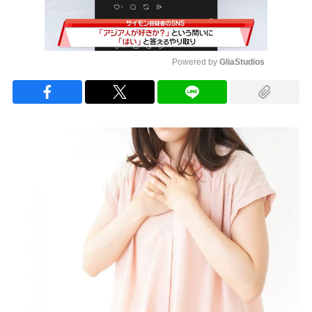
Powered by 
GliaStudios
Mute