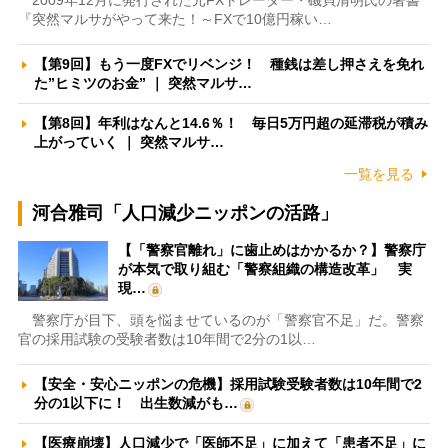
『突然マルサがやって来た！～FXで10億円稼い…
【第9回】もう一度FXでリベンジ！ 種銭は差し押さえを免れ
た”ヒミツのお金” ｜ 突然マルサ…
【第8回】年利はなんと14.6％！ 毎日5万円超の延滞税が積み
上がっていく ｜ 突然マルサ…
一覧を見る
河合雅司「人口減少ニッポンの活路」
【「警察官離れ」に歯止めはかかるか？】警察庁
が本気で取り組む「警察組織の構造改革」 実
現…
警察庁が目下、頭を悩ませているのが「警察官不足」だ。警察
官の採用試験の受験者数は10年間で2分の1以…
【安全・安心ニッポンの危機】採用試験受験者数は10年間で2
分の1以下に！ 出生数減がも…
【医療崩壊】人口減少で「医師不足」に加えて「患者不足」に