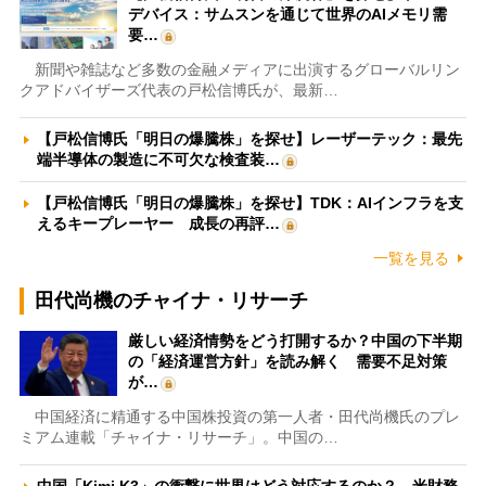
デバイス：サムスンを通じて世界のAIメモリ需
要…
新聞や雑誌など多数の金融メディアに出演するグローバルリン
クアドバイザーズ代表の戸松信博氏が、最新…
【戸松信博氏「明日の爆騰株」を探せ】レーザーテック：最先
端半導体の製造に不可欠な検査装…
【戸松信博氏「明日の爆騰株」を探せ】TDK：AIインフラを支
えるキープレーヤー 成長の再評…
一覧を見る
田代尚機のチャイナ・リサーチ
厳しい経済情勢をどう打開するか？中国の下半期
の「経済運営方針」を読み解く 需要不足対策
が…
中国経済に精通する中国株投資の第一人者・田代尚機氏のプレ
ミアム連載「チャイナ・リサーチ」。中国の…
中国「Kimi K3」の衝撃に世界はどう対応するのか？ 米財務