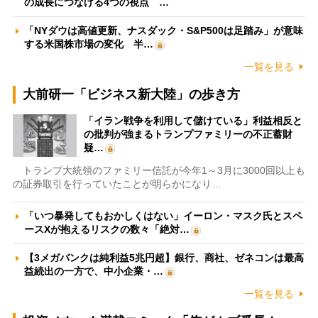
の成長につなげる4つの視点 …
「NYダウは高値更新、ナスダック・S&P500は足踏み」が意味
する米国株市場の変化 半…
一覧を見る
大前研一「ビジネス新大陸」の歩き方
「イラン戦争を利用して儲けている」利益相反と
の批判が強まるトランプファミリーの不正蓄財
疑…
トランプ大統領のファミリー信託が今年1～3月に3000回以上も
の証券取引を行っていたことが明らかになり…
「いつ暴発してもおかしくはない」イーロン・マスク氏とスペ
ースXが抱えるリスクの数々「絶対…
【3メガバンクは純利益5兆円超】銀行、商社、ゼネコンは最高
益続出の一方で、中小企業・…
一覧を見る