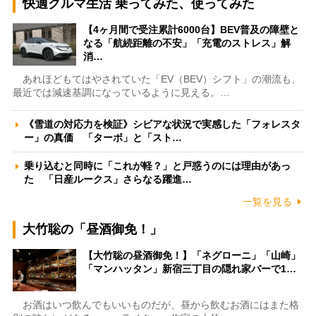
快適クルマ生活 乗ってみた、使ってみた
【4ヶ月間で受注累計6000台】BEV普及の障壁と
なる「航続距離の不安」「充電のストレス」解
消…
あれほどもてはやされていた「EV（BEV）シフト」の潮流も、
最近では減速基調になっているように見える。…
《雪道の対応力を検証》シビアな状況で実感した「フォレスタ
ー」の真価 「ターボ」と「スト…
乗り込むと同時に「これが軽？」と戸惑うのには理由があっ
た 「日産ルークス」さらなる躍進…
一覧を見る
大竹聡の「昼酒御免！」
【大竹聡の昼酒御免！】「ネグローニ」「山崎」
「マンハッタン」新宿三丁目の隠れ家バーで1…
お酒はいつ飲んでもいいものだが、昼から飲むお酒にはまた格