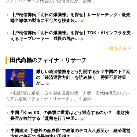
クアドバイザーズ代表の戸松信博氏が、最新…
【戸松信博氏「明日の爆騰株」を探せ】レーザーテック：最先
端半導体の製造に不可欠な検査装…
【戸松信博氏「明日の爆騰株」を探せ】TDK：AIインフラを支
えるキープレーヤー 成長の再評…
一覧を見る
田代尚機のチャイナ・リサーチ
厳しい経済情勢をどう打開するか？中国の下半期
の「経済運営方針」を読み解く 需要不足対策
が…
中国経済に精通する中国株投資の第一人者・田代尚機氏のプレ
ミアム連載「チャイナ・リサーチ」。中国の…
中国「Kimi K3」の衝撃に世界はどう対応するのか？ 米財務
長官が検討する「蒸留を行う中国…
中国経済“予想外の低成長”で政策のテコ入れ必至か 経済運営
方針の修正で成長加速が予想さ…