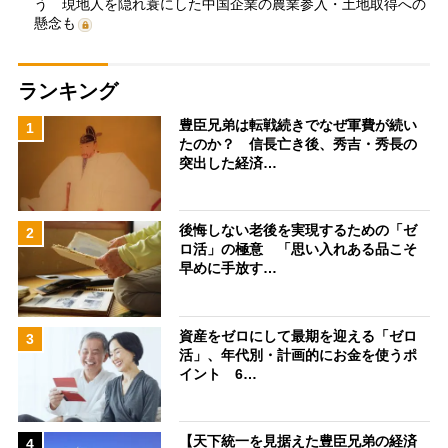
う 現地人を隠れ蓑にした中国企業の農業参入・土地取得への
懸念も
ランキング
豊臣兄弟は転戦続きでなぜ軍費が続い
1
たのか？ 信長亡き後、秀吉・秀長の
突出した経済…
後悔しない老後を実現するための「ゼ
2
ロ活」の極意 「思い入れある品こそ
早めに手放す…
資産をゼロにして最期を迎える「ゼロ
3
活」、年代別・計画的にお金を使うポ
イント 6…
【天下統一を見据えた豊臣兄弟の経済
4