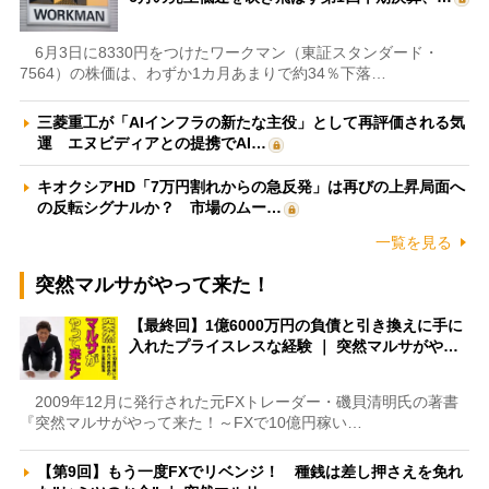
6月3日に8330円をつけたワークマン（東証スタンダード・
7564）の株価は、わずか1カ月あまりで約34％下落…
三菱重工が「AIインフラの新たな主役」として再評価される気
運 エヌビディアとの提携でAI…
キオクシアHD「7万円割れからの急反発」は再びの上昇局面へ
の反転シグナルか？ 市場のムー…
一覧を見る
突然マルサがやって来た！
【最終回】1億6000万円の負債と引き換えに手に
入れたプライスレスな経験 ｜ 突然マルサがや…
2009年12月に発行された元FXトレーダー・磯貝清明氏の著書
『突然マルサがやって来た！～FXで10億円稼い…
【第9回】もう一度FXでリベンジ！ 種銭は差し押さえを免れ