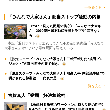
一覧を見る
「みんなで大家さん」配当ストップ騒動の内幕
《ついに見えた問題の核心》「みんなで大家さ
ん」2000億円超不動産投資トラブル“異常なく
ら…
本誌『週刊ポスト』が追及してきた不動産投資商品「みんなで
大家さん」がいよいよ最終局面を迎えている…
【独走スクープ・みんなで大家さん】二転三転した“成田プロ
ジェクト”の計画変更の裏で起き…
【追及スクープ・みんなで大家さん】独占入手“内部議事録”で
明かされる柳瀬健一・代表の思…
一覧を見る
古賀真人「発掘！好決算銘柄」
《株価34％急落のワークマンに特大反転の期待》
6月の売上低迷を吹き飛ばす第1四半期決算、…