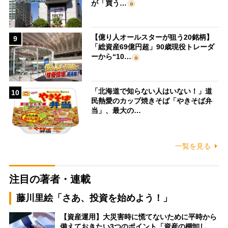
が「買う…
【億り人オールスターが狙う20銘柄】
9
「総資産69億円超」90歳現役トレーダ
ーから“10…
「北海道で知らない人はいない！」道
10
民熱愛のカップ焼きそば「やきそば弁
当」、最大の…
一覧を見る
注目の著者・連載
藤川里絵「さあ、投資を始めよう！」
【資産運用】大災害時に慌てないために平時から
備えておきたい3つのポイント「資産の棚卸し…