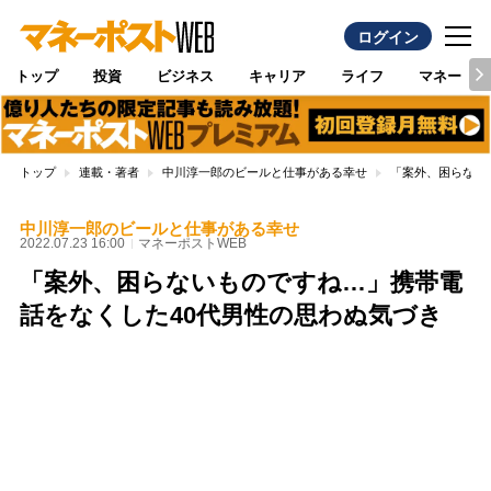
ログイン
トップ
投資
ビジネス
キャリア
ライフ
マネー
トップ
連載・著者
中川淳一郎のビールと仕事がある幸せ
「案外、困らない
中川淳一郎のビールと仕事がある幸せ
2022.07.23 16:00
マネーポストWEB
「案外、困らないものですね…」携帯電
話をなくした40代男性の思わぬ気づき
Loaded
:
100.00%
/
Unmute