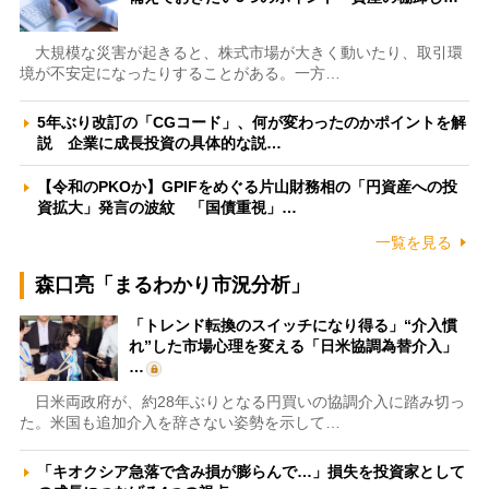
大規模な災害が起きると、株式市場が大きく動いたり、取引環
境が不安定になったりすることがある。一方…
5年ぶり改訂の「CGコード」、何が変わったのかポイントを解
説 企業に成長投資の具体的な説…
【令和のPKOか】GPIFをめぐる片山財務相の「円資産への投
資拡大」発言の波紋 「国債重視」…
一覧を見る
森口亮「まるわかり市況分析」
「トレンド転換のスイッチになり得る」“介入慣
れ”した市場心理を変える「日米協調為替介入」
…
日米両政府が、約28年ぶりとなる円買いの協調介入に踏み切っ
た。米国も追加介入を辞さない姿勢を示して…
「キオクシア急落で含み損が膨らんで…」損失を投資家として