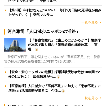
た”ヒミツのお金” ｜ 突然マルサ…
【第8回】年利はなんと14.6％！ 毎日5万円超の延滞税が積み
上がっていく ｜ 突然マルサ…
一覧を見る
河合雅司「人口減少ニッポンの活路」
【「警察官離れ」に歯止めはかかるか？】警察庁
が本気で取り組む「警察組織の構造改革」 実
現…
警察庁が目下、頭を悩ませているのが「警察官不足」だ。警察
官の採用試験の受験者数は10年間で2分の1以…
【安全・安心ニッポンの危機】採用試験受験者数は10年間で2
分の1以下に！ 出生数減がも…
【医療崩壊】人口減少で「医師不足」に加えて「患者不足」に
見舞われ地域医療が限界に 今後…
一覧を見る