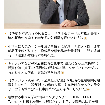
【75歳をすぎたらやめること】ベストセラー『定年後』著者・
楠木新氏が指南する老年期の好循環を呼び込む方法
小学生に人気の「シール流通事情」に変調 「ボンドロ」は依
然品薄状態が続くが、模倣品や類似品が大量流通し一部で値崩
れ 「選別が本格化する時代に」
キオクシアなどAI関連株に資金集中で“割安になった成長株”に
投資妙味 資産1.5億円超の坂本慎太郎さんが「絶好の仕込み
時」と考える防衛・食品銘柄を紹介
【クレジット決済代行・全東信が破産】63社もの金融機関が融
資をしながら「20年以上の粉飾決算」を見抜けなかったカラク
リ 営業現場では“自転車操業”の焦りも表出していた
急増する中国企業の“国籍ロンダリング” SHEIN、TikTok、
Temu…本社機能を海外に移転させ、トランプ関税の回避を狙