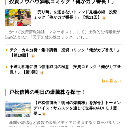
投資ノウハウ満載コミック「俺がカブ番長！」
「売り時」を逃さないトレンド見極め術 投資コ
ミック「俺がカブ番長！」【第11回】
かつて投資情報雑誌「マネーポスト」にて、圧倒的な情報量が
詰め込まれた「天下無敵の株コミック」とし…
テクニカル分析・集中講義 投資コミック「俺がカブ番長！」
【第10回】
不透明相場に勝つ信用取引の極意 投資コミック「俺がカブ番
長！」【第9回】
一覧を見る
戸松信博の明日の爆騰株を探せ！
【戸松信博氏「明日の爆騰株」を探せ】トーメン
デバイス：サムスンを通じて世界のAIメモリ需
要…
新聞や雑誌など多数の金融メディアに出演するグローバルリン