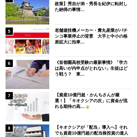
政策】秀吉が弟・秀長を紀伊に転封し
た納得の事情…
老舗遊技機メーカー・豊丸産業がパチ
5
ンコ事業停止の背景 大手と中小の格
差拡大に拍車…
《首都圏高校受験の最新事情》「学力
6
は高いが内申点がとれない」生徒はど
う戦う？ 東…
【資産10億円超・かんちさんが厳
7
選！】「キオクシアの次」に資金が流
れる期待の高…
【キオクシアが「配当」導入へ】それ
8
でも資産10億円超の配当株投資の達人