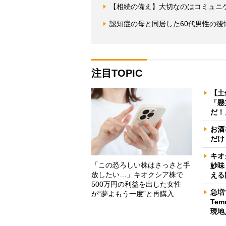
【相続の備え】大切なのはコミュニ
認知症の母と同居した60代男性の
注目TOPIC
【土
「懸
だ！
お酒
だけ
キオ
「この恐ろしい株はさっさと手
妙味
放したい…」キオクシア株で
える
500万円の利益を出した女性
急増
が“夢よもう一度”と再購入
Te
現地