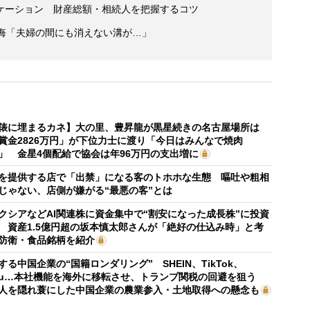
ケーション 財産総額・相続人を把握するコツ
後悔「夫婦の間にも消えない溝が…」
俵に埋まるカネ】大の里、豊昇龍が黒星続きの名古屋場所は
賞金2826万円」が下位力士に渡り「今日はみんなで焼肉
」 金星4個配給で協会は年96万円の支出増に
を提供する店で「出禁」になる客のトホホな生態 嘔吐や粗相
じゃない、店側が嫌がる“最悪の客”とは
クシアなどAI関連株に資金集中で“割安になった成長株”に投資
 資産1.5億円超の坂本慎太郎さんが「絶好の仕込み時」と考
防衛・食品銘柄を紹介
する中国企業の“国籍ロンダリング” SHEIN、TikTok、
mu…本社機能を海外に移転させ、トランプ関税の回避を狙う
人を隠れ蓑にした中国企業の農業参入・土地取得への懸念も