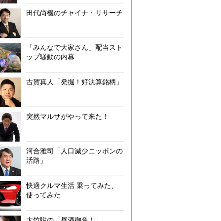
田代尚機のチャイナ・リサーチ
「みんなで大家さん」配当スト
ップ騒動の内幕
古賀真人「発掘！好決算銘柄」
突然マルサがやって来た！
河合雅司「人口減少ニッポンの
活路」
快適クルマ生活 乗ってみた、
使ってみた
大竹聡の「昼酒御免！」