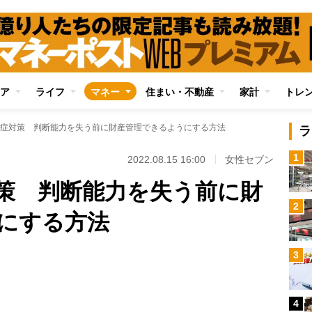
ア
ライフ
マネー
住まい・不動産
家計
トレ
症対策 判断能力を失う前に財産管理できるようにする方法
ラ
1
2022.08.15 16:00
女性セブン
策 判断能力を失う前に財
2
にする方法
Loaded
:
3
100.00%
/
4