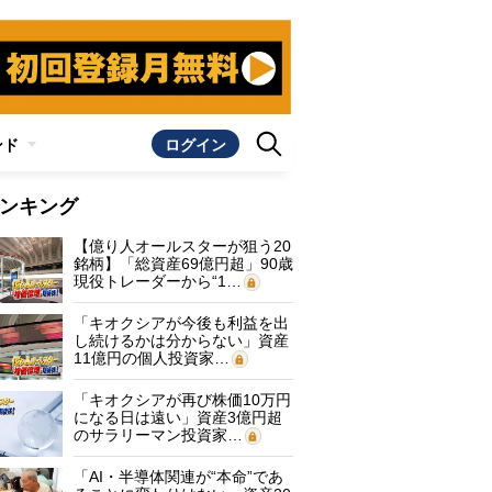
ンド
ログイン
ンキング
【億り人オールスターが狙う20
銘柄】「総資産69億円超」90歳
現役トレーダーから“1…
「キオクシアが今後も利益を出
し続けるかは分からない」資産
11億円の個人投資家…
「キオクシアが再び株価10万円
になる日は遠い」資産3億円超
のサラリーマン投資家…
「AI・半導体関連が“本命”であ