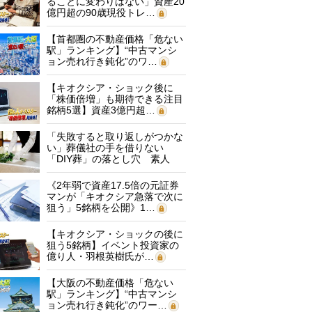
ることに変わりはない」資産20
億円超の90歳現役トレ…
【首都圏の不動産価格「危ない
駅」ランキング】“中古マンシ
ョン売れ行き鈍化”のワ…
【キオクシア・ショック後に
「株価倍増」も期待できる注目
銘柄5選】資産3億円超…
「失敗すると取り返しがつかな
い」葬儀社の手を借りない
「DIY葬」の落とし穴 素人
に…
《2年弱で資産17.5倍の元証券
マンが「キオクシア急落で次に
狙う」5銘柄を公開》1…
【キオクシア・ショックの後に
狙う5銘柄】イベント投資家の
億り人・羽根英樹氏が…
【大阪の不動産価格「危ない
駅」ランキング】“中古マンシ
ョン売れ行き鈍化”のワー…