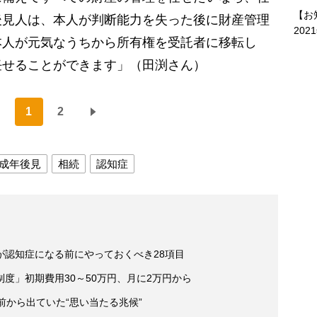
【お
後見人は、本人が判断能力を失った後に財産管理
202
本人が元気なうちから所有権を受託者に移転し
任せることができます」（田渕さん）
1
2
成年後見
相続
認知症
が認知症になる前にやっておくべき28項目
度」初期費用30～50万円、月に2万円から
前から出ていた“思い当たる兆候”