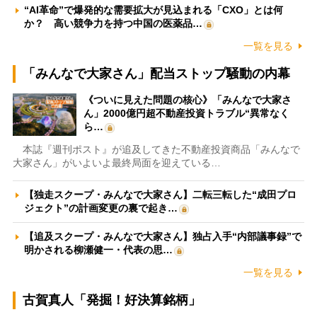
“AI革命”で爆発的な需要拡大が見込まれる「CXO」とは何
か？ 高い競争力を持つ中国の医薬品…
一覧を見る
「みんなで大家さん」配当ストップ騒動の内幕
《ついに見えた問題の核心》「みんなで大家さ
ん」2000億円超不動産投資トラブル“異常なく
ら…
本誌『週刊ポスト』が追及してきた不動産投資商品「みんなで
大家さん」がいよいよ最終局面を迎えている…
【独走スクープ・みんなで大家さん】二転三転した“成田プロ
ジェクト”の計画変更の裏で起き…
【追及スクープ・みんなで大家さん】独占入手“内部議事録”で
明かされる柳瀬健一・代表の思…
一覧を見る
古賀真人「発掘！好決算銘柄」