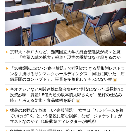
京都大・神戸大など、難関国立大学の総合型選抜が続々と廃
止 「推薦入試の拡大」報道と現実の乖離はなぜ起きるのか
「30種類以上のパン食べ放題」で行列のできる新形態レストラ
ンを手掛けるサンマルクホールディングス 同社に聞いた「店
舗展開のコンセプト」、事業を多角化してもぶれない軸
キオクシアなどAI関連株に資金集中で“割安になった成長株”に
投資妙味 資産1.5億円超の坂本慎太郎さんが「絶好の仕込み
時」と考える防衛・食品銘柄を紹介
猛暑のお葬式で悩ましい“喪服問題” 女性は「ワンピースを着
ていけばOK」という俗説に潜む誤解、なぜ「ジャケット」が
マストなのか？《1級葬祭ディレクターが解説》