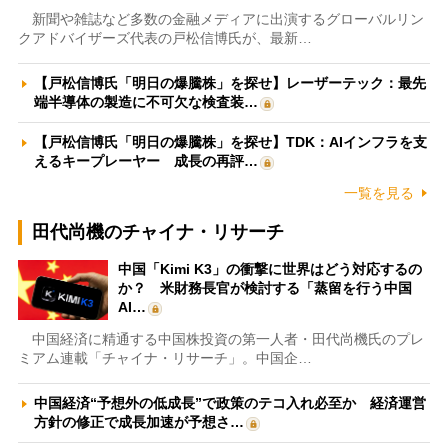
新聞や雑誌など多数の金融メディアに出演するグローバルリン
クアドバイザーズ代表の戸松信博氏が、最新…
【戸松信博氏「明日の爆騰株」を探せ】レーザーテック：最先
端半導体の製造に不可欠な検査装…
【戸松信博氏「明日の爆騰株」を探せ】TDK：AIインフラを支
えるキープレーヤー 成長の再評…
一覧を見る
田代尚機のチャイナ・リサーチ
中国「Kimi K3」の衝撃に世界はどう対応するの
か？ 米財務長官が検討する「蒸留を行う中国
AI…
中国経済に精通する中国株投資の第一人者・田代尚機氏のプレ
ミアム連載「チャイナ・リサーチ」。中国企…
中国経済“予想外の低成長”で政策のテコ入れ必至か 経済運営
方針の修正で成長加速が予想さ…