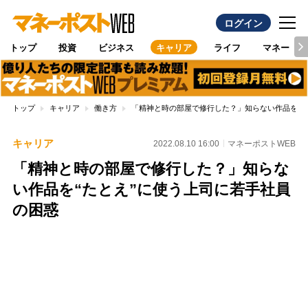
ログイン
トップ
投資
ビジネス
キャリア
ライフ
マネー
トップ
キャリア
働き方
「精神と時の部屋で修行した？」知らない作品を“た
キャリア
2022.08.10 16:00
マネーポストWEB
「精神と時の部屋で修行した？」知らな
い作品を“たとえ”に使う上司に若手社員
の困惑
Loaded
:
100.00%
/
Unmute