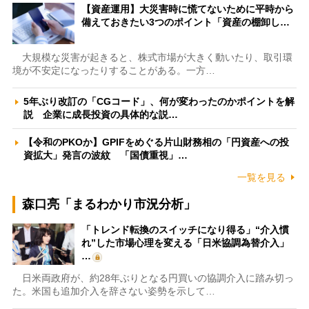
【資産運用】大災害時に慌てないために平時から
備えておきたい3つのポイント「資産の棚卸し…
大規模な災害が起きると、株式市場が大きく動いたり、取引環
境が不安定になったりすることがある。一方…
5年ぶり改訂の「CGコード」、何が変わったのかポイントを解
説 企業に成長投資の具体的な説…
【令和のPKOか】GPIFをめぐる片山財務相の「円資産への投
資拡大」発言の波紋 「国債重視」…
一覧を見る
森口亮「まるわかり市況分析」
「トレンド転換のスイッチになり得る」“介入慣
れ”した市場心理を変える「日米協調為替介入」
…
日米両政府が、約28年ぶりとなる円買いの協調介入に踏み切っ
た。米国も追加介入を辞さない姿勢を示して…