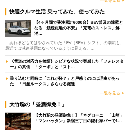
一覧を見る
快適クルマ生活 乗ってみた、使ってみた
【4ヶ月間で受注累計6000台】BEV普及の障壁と
なる「航続距離の不安」「充電のストレス」解
消…
あれほどもてはやされていた「EV（BEV）シフト」の潮流も、
最近では減速基調になっているように見える。…
《雪道の対応力を検証》シビアな状況で実感した「フォレスタ
ー」の真価 「ターボ」と「スト…
乗り込むと同時に「これが軽？」と戸惑うのには理由があっ
た 「日産ルークス」さらなる躍進…
一覧を見る
大竹聡の「昼酒御免！」
【大竹聡の昼酒御免！】「ネグローニ」「山崎」
「マンハッタン」新宿三丁目の隠れ家バーで1…