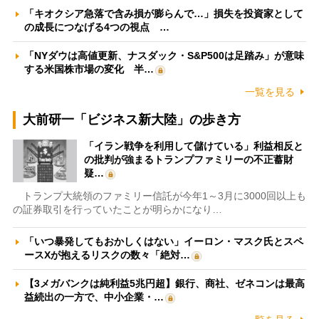
「キオクシア急落で含み損が膨らんで…」損失を投資家として
の成長につなげる4つの視点 …
「NYダウは高値更新、ナスダック・S&P500は足踏み」が意味
する米国株市場の変化 半…
一覧を見る
大前研一「ビジネス新大陸」の歩き方
「イラン戦争を利用して儲けている」利益相反と
の批判が強まるトランプファミリーの不正蓄財
疑…
トランプ大統領のファミリー信託が今年1～3月に3000回以上も
の証券取引を行っていたことが明らかになり…
「いつ暴発してもおかしくはない」イーロン・マスク氏とスペ
ースXが抱えるリスクの数々「絶対…
【3メガバンクは純利益5兆円超】銀行、商社、ゼネコンは最高
益続出の一方で、中小企業・…