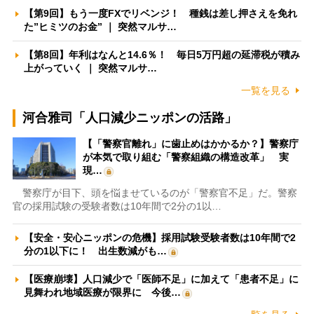
【第9回】もう一度FXでリベンジ！ 種銭は差し押さえを免れ
た”ヒミツのお金” ｜ 突然マルサ…
【第8回】年利はなんと14.6％！ 毎日5万円超の延滞税が積み
上がっていく ｜ 突然マルサ…
一覧を見る
河合雅司「人口減少ニッポンの活路」
【「警察官離れ」に歯止めはかかるか？】警察庁
が本気で取り組む「警察組織の構造改革」 実
現…
警察庁が目下、頭を悩ませているのが「警察官不足」だ。警察
官の採用試験の受験者数は10年間で2分の1以…
【安全・安心ニッポンの危機】採用試験受験者数は10年間で2
分の1以下に！ 出生数減がも…
【医療崩壊】人口減少で「医師不足」に加えて「患者不足」に
見舞われ地域医療が限界に 今後…