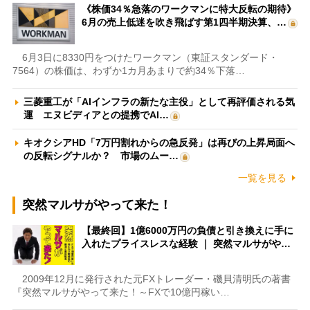
《株価34％急落のワークマンに特大反転の期待》
6月の売上低迷を吹き飛ばす第1四半期決算、…
6月3日に8330円をつけたワークマン（東証スタンダード・
7564）の株価は、わずか1カ月あまりで約34％下落…
三菱重工が「AIインフラの新たな主役」として再評価される気
運 エヌビディアとの提携でAI…
キオクシアHD「7万円割れからの急反発」は再びの上昇局面へ
の反転シグナルか？ 市場のムー…
一覧を見る
突然マルサがやって来た！
【最終回】1億6000万円の負債と引き換えに手に
入れたプライスレスな経験 ｜ 突然マルサがや…
2009年12月に発行された元FXトレーダー・磯貝清明氏の著書
『突然マルサがやって来た！～FXで10億円稼い…