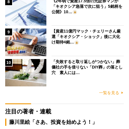
《2年弱で資産17.5倍の元証券マンが
8
「キオクシア急落で次に狙う」5銘柄を
公開》10…
【資産11億円マック・チェリーさん厳
9
選「キオクシア・ショック」後に大化
け期待4銘…
「失敗すると取り返しがつかない」葬
10
儀社の手を借りない「DIY葬」の落とし
穴 素人には…
一覧を見る
注目の著者・連載
藤川里絵「さあ、投資を始めよう！」