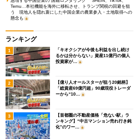
急増する中国企業の“国籍ロンダリング” SHEIN、TikTok、
Temu…本社機能を海外に移転させ、トランプ関税の回避を狙
う 現地人を隠れ蓑にした中国企業の農業参入・土地取得への
懸念も
ランキング
「キオクシアが今後も利益を出し続け
1
るかは分からない」資産11億円の個人
投資家が…
【億り人オールスターが狙う20銘柄】
2
「総資産69億円超」90歳現役トレーダ
ーから“10…
【首都圏の不動産価格「危ない駅」ラ
3
ンキング】“中古マンション売れ行き鈍
化”のワー…