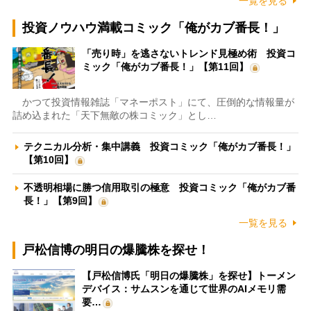
一覧を見る
投資ノウハウ満載コミック「俺がカブ番長！」
「売り時」を逃さないトレンド見極め術 投資コ
ミック「俺がカブ番長！」【第11回】
かつて投資情報雑誌「マネーポスト」にて、圧倒的な情報量が
詰め込まれた「天下無敵の株コミック」とし…
テクニカル分析・集中講義 投資コミック「俺がカブ番長！」
【第10回】
不透明相場に勝つ信用取引の極意 投資コミック「俺がカブ番
長！」【第9回】
一覧を見る
戸松信博の明日の爆騰株を探せ！
【戸松信博氏「明日の爆騰株」を探せ】トーメン
デバイス：サムスンを通じて世界のAIメモリ需
要…