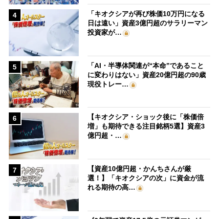
「キオクシアが再び株価10万円になる
4
日は遠い」資産3億円超のサラリーマン
投資家が…
「AI・半導体関連が“本命”であること
5
に変わりはない」資産20億円超の90歳
現役トレー…
【キオクシア・ショック後に「株価倍
6
増」も期待できる注目銘柄5選】資産3
億円超・…
【資産10億円超・かんちさんが厳
7
選！】「キオクシアの次」に資金が流
れる期待の高…