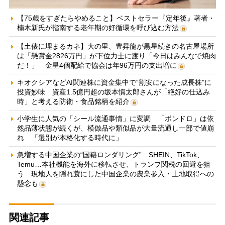
【75歳をすぎたらやめること】ベストセラー『定年後』著者・
楠木新氏が指南する老年期の好循環を呼び込む方法
【土俵に埋まるカネ】大の里、豊昇龍が黒星続きの名古屋場所
は「懸賞金2826万円」が下位力士に渡り「今日はみんなで焼肉
だ！」 金星4個配給で協会は年96万円の支出増に
キオクシアなどAI関連株に資金集中で“割安になった成長株”に
投資妙味 資産1.5億円超の坂本慎太郎さんが「絶好の仕込み
時」と考える防衛・食品銘柄を紹介
小学生に人気の「シール流通事情」に変調 「ボンドロ」は依
然品薄状態が続くが、模倣品や類似品が大量流通し一部で値崩
れ 「選別が本格化する時代に」
急増する中国企業の“国籍ロンダリング” SHEIN、TikTok、
Temu…本社機能を海外に移転させ、トランプ関税の回避を狙
う 現地人を隠れ蓑にした中国企業の農業参入・土地取得への
懸念も
関連記事