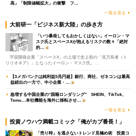
高」「制限値幅拡大」の衝撃 フ…
一覧を見る
大前研一「ビジネス新大陸」の歩き方
「いつ暴発してもおかしくはない」イーロン・マ
スク氏とスペースXが抱えるリスクの数々「絶対
的…
宇宙開発企業「スペースX」の上場で史上初の「兆万長者（ト
リリオネア）」となったイーロン・マスク氏。…
【3メガバンクは純利益5兆円超】銀行、商社、ゼネコンは最高
益続出の一方で、中小企業・…
急増する中国企業の“国籍ロンダリング” SHEIN、TikTok、
Temu…本社機能を海外に移転させ…
一覧を見る
投資ノウハウ満載コミック「俺がカブ番長！」
「売り時」を逃さないトレンド見極め術 投資コ