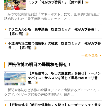
ミック「俺がカブ番長！」【第11回】
かつて投資情報雑誌「マネーポスト」にて、圧倒的な情報量が
詰め込まれた「天下無敵の株コミック」とし…
テクニカル分析・集中講義 投資コミック「俺がカブ番長！」
【第10回】
不透明相場に勝つ信用取引の極意 投資コミック「俺がカブ番
長！」【第9回】
一覧を見る
戸松信博の明日の爆騰株を探せ！
【戸松信博氏「明日の爆騰株」を探せ】トーメン
デバイス：サムスンを通じて世界のAIメモリ需
要…
新聞や雑誌など多数の金融メディアに出演するグローバルリン
クアドバイザーズ代表の戸松信博氏が、最新…
【戸松信博氏「明日の爆騰株」を探せ】レーザーテック：最先