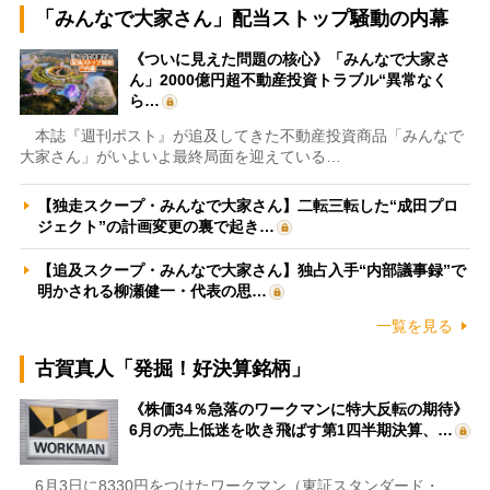
「みんなで大家さん」配当ストップ騒動の内幕
《ついに見えた問題の核心》「みんなで大家さ
ん」2000億円超不動産投資トラブル“異常なく
ら…
本誌『週刊ポスト』が追及してきた不動産投資商品「みんなで
大家さん」がいよいよ最終局面を迎えている…
【独走スクープ・みんなで大家さん】二転三転した“成田プロ
ジェクト”の計画変更の裏で起き…
【追及スクープ・みんなで大家さん】独占入手“内部議事録”で
明かされる柳瀬健一・代表の思…
一覧を見る
古賀真人「発掘！好決算銘柄」
《株価34％急落のワークマンに特大反転の期待》
6月の売上低迷を吹き飛ばす第1四半期決算、…
6月3日に8330円をつけたワークマン（東証スタンダード・