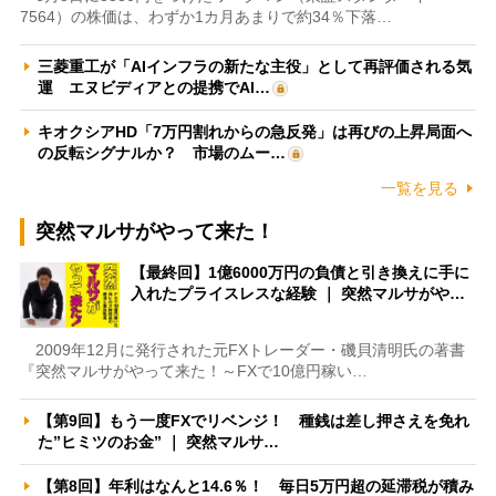
7564）の株価は、わずか1カ月あまりで約34％下落…
三菱重工が「AIインフラの新たな主役」として再評価される気
運 エヌビディアとの提携でAI…
キオクシアHD「7万円割れからの急反発」は再びの上昇局面へ
の反転シグナルか？ 市場のムー…
一覧を見る
突然マルサがやって来た！
【最終回】1億6000万円の負債と引き換えに手に
入れたプライスレスな経験 ｜ 突然マルサがや…
2009年12月に発行された元FXトレーダー・磯貝清明氏の著書
『突然マルサがやって来た！～FXで10億円稼い…
【第9回】もう一度FXでリベンジ！ 種銭は差し押さえを免れ
た”ヒミツのお金” ｜ 突然マルサ…
【第8回】年利はなんと14.6％！ 毎日5万円超の延滞税が積み