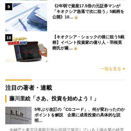
《2年弱で資産17.5倍の元証券マンが
9
「キオクシア急落で次に狙う」5銘柄を
公開》10…
【キオクシア・ショックの後に狙う5銘
10
柄】イベント投資家の億り人・羽根英
樹氏が厳…
一覧を見る
注目の著者・連載
藤川里絵「さあ、投資を始めよう！」
5年ぶり改訂の「CGコード」、何が変わったのか
ポイントを解説 企業に成長投資の具体的な説
明…
金融庁と東京証券取引所が共同で策定している上場企業の経営