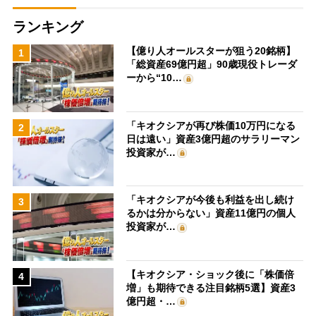
ランキング
【億り人オールスターが狙う20銘柄】
1
「総資産69億円超」90歳現役トレーダ
ーから“10…
「キオクシアが再び株価10万円になる
2
日は遠い」資産3億円超のサラリーマン
投資家が…
「キオクシアが今後も利益を出し続け
3
るかは分からない」資産11億円の個人
投資家が…
【キオクシア・ショック後に「株価倍
4
増」も期待できる注目銘柄5選】資産3
億円超・…