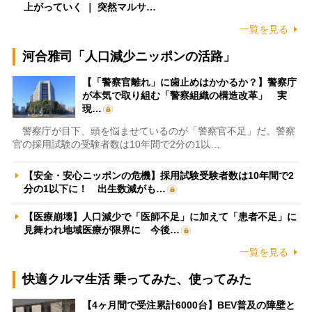
上がっていく ｜ 突然マルサ…
一覧を見る
河合雅司「人口減少ニッポンの活路」
【「警察官離れ」に歯止めはかかるか？】警察庁
が本気で取り組む「警察組織の構造改革」 実
現…
警察庁が目下、頭を悩ませているのが「警察官不足」だ。警察
官の採用試験の受験者数は10年間で2分の1以…
【安全・安心ニッポンの危機】採用試験受験者数は10年間で2
分の1以下に！ 出生数減がも…
【医療崩壊】人口減少で「医師不足」に加えて「患者不足」に
見舞われ地域医療が限界に 今後…
一覧を見る
快適クルマ生活 乗ってみた、使ってみた
【4ヶ月間で受注累計6000台】BEV普及の障壁と