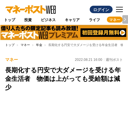
ログイン
トップ
投資
ビジネス
キャリア
ライフ
マネー
トップ
マネー
年金
長期化する円安で大ダメージを受ける年金生活者 物価
マネー
2022.08.21 16:00
週刊ポスト
長期化する円安で大ダメージを受ける年
金生活者 物価は上がっても受給額は減
少
Loaded
:
95.43%
/
Unmute