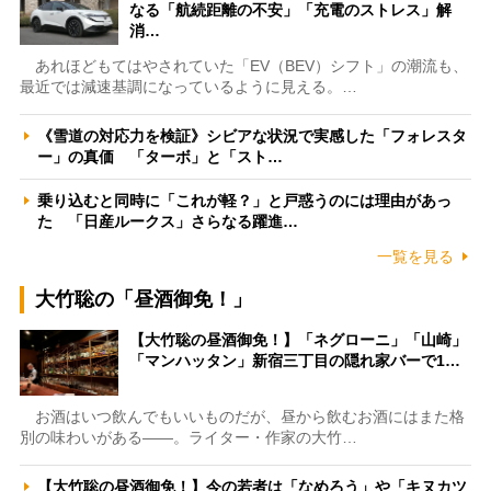
なる「航続距離の不安」「充電のストレス」解
消…
あれほどもてはやされていた「EV（BEV）シフト」の潮流も、
最近では減速基調になっているように見える。…
《雪道の対応力を検証》シビアな状況で実感した「フォレスタ
ー」の真価 「ターボ」と「スト…
乗り込むと同時に「これが軽？」と戸惑うのには理由があっ
た 「日産ルークス」さらなる躍進…
一覧を見る
大竹聡の「昼酒御免！」
【大竹聡の昼酒御免！】「ネグローニ」「山崎」
「マンハッタン」新宿三丁目の隠れ家バーで1…
お酒はいつ飲んでもいいものだが、昼から飲むお酒にはまた格
別の味わいがある――。ライター・作家の大竹…
【大竹聡の昼酒御免！】今の若者は「なめろう」や「キヌカツ