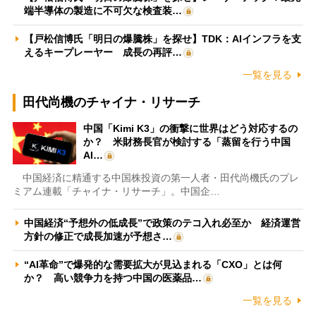
端半導体の製造に不可欠な検査装…
【戸松信博氏「明日の爆騰株」を探せ】TDK：AIインフラを支
えるキープレーヤー 成長の再評…
一覧を見る
田代尚機のチャイナ・リサーチ
中国「Kimi K3」の衝撃に世界はどう対応するの
か？ 米財務長官が検討する「蒸留を行う中国
AI…
中国経済に精通する中国株投資の第一人者・田代尚機氏のプレ
ミアム連載「チャイナ・リサーチ」。中国企…
中国経済“予想外の低成長”で政策のテコ入れ必至か 経済運営
方針の修正で成長加速が予想さ…
“AI革命”で爆発的な需要拡大が見込まれる「CXO」とは何
か？ 高い競争力を持つ中国の医薬品…
一覧を見る