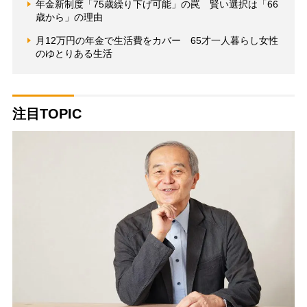
年金新制度「75歳繰り下げ可能」の罠 賢い選択は「66
歳から」の理由
月12万円の年金で生活費をカバー 65才一人暮らし女性
のゆとりある生活
注目TOPIC