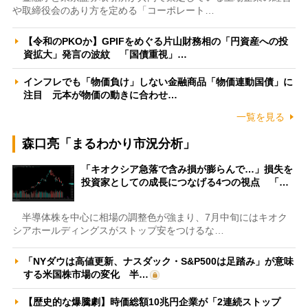
や取締役会のあり方を定める「コーポレート…
【令和のPKOか】GPIFをめぐる片山財務相の「円資産への投
資拡大」発言の波紋 「国債重視」…
インフレでも「物価負け」しない金融商品「物価連動国債」に
注目 元本が物価の動きに合わせ…
一覧を見る
森口亮「まるわかり市況分析」
「キオクシア急落で含み損が膨らんで…」損失を
投資家としての成長につなげる4つの視点 「…
半導体株を中心に相場の調整色が強まり、7月中旬にはキオク
シアホールディングスがストップ安をつけるな…
「NYダウは高値更新、ナスダック・S&P500は足踏み」が意味
する米国株市場の変化 半…
【歴史的な爆騰劇】時価総額10兆円企業が「2連続ストップ