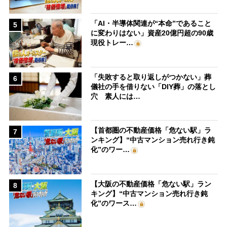
「AI・半導体関連が“本命”であること
5
に変わりはない」資産20億円超の90歳
現役トレー…
「失敗すると取り返しがつかない」葬
6
儀社の手を借りない「DIY葬」の落とし
穴 素人には…
【首都圏の不動産価格「危ない駅」ラ
7
ンキング】“中古マンション売れ行き鈍
化”のワー…
【大阪の不動産価格「危ない駅」ラン
8
キング】“中古マンション売れ行き鈍
化”のワース…