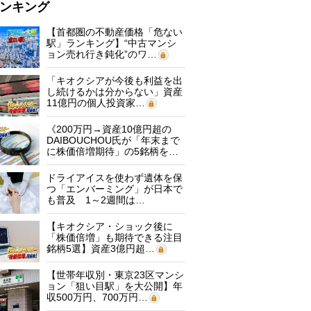
ンキング
【首都圏の不動産価格「危ない
駅」ランキング】“中古マンシ
ョン売れ行き鈍化”のワ…
「キオクシアが今後も利益を出
し続けるかは分からない」資産
11億円の個人投資家…
《200万円→資産10億円超の
DAIBOUCHOU氏が「年末まで
に株価倍増期待」の5銘柄を…
ドライアイスを使わず遺体を保
つ「エンバーミング」が日本で
も普及 1～2週間は…
【キオクシア・ショック後に
「株価倍増」も期待できる注目
銘柄5選】資産3億円超…
【世帯年収別・東京23区マンシ
ョン「狙い目駅」を大公開】年
収500万円、700万円…