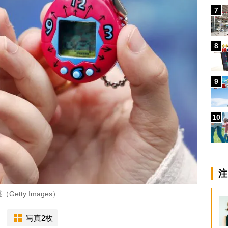
7
8
9
10
注
tty Images）
写真2枚