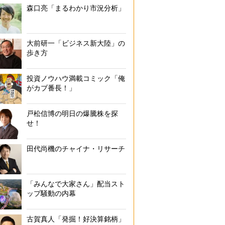
森口亮「まるわかり市況分析」
大前研一「ビジネス新大陸」の
歩き方
投資ノウハウ満載コミック「俺
がカブ番長！」
戸松信博の明日の爆騰株を探
せ！
田代尚機のチャイナ・リサーチ
「みんなで大家さん」配当スト
ップ騒動の内幕
古賀真人「発掘！好決算銘柄」