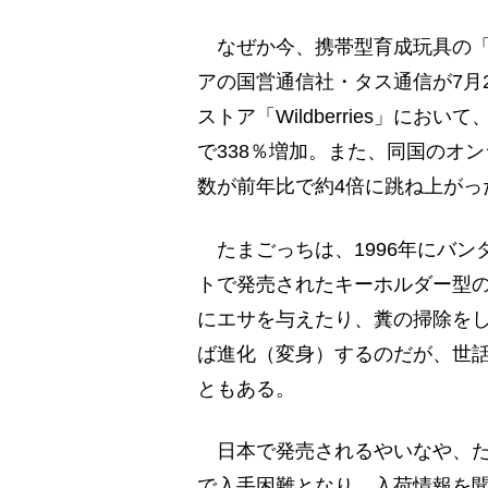
なぜか今、携帯型育成玩具の「
アの国営通信社・タス通信が7月
ストア「Wildberries」にお
で338％増加。また、同国のオン
数が前年比で約4倍に跳ね上がっ
たまごっちは、1996年にバン
トで発売されたキーホルダー型
にエサを与えたり、糞の掃除を
ば進化（変身）するのだが、世
ともある。
日本で発売されるやいなや、た
で入手困難となり、入荷情報を