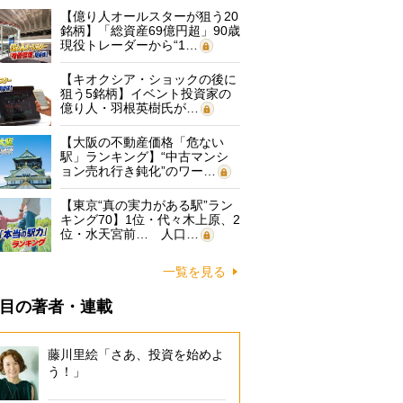
【億り人オールスターが狙う20
銘柄】「総資産69億円超」90歳
現役トレーダーから“1…
【キオクシア・ショックの後に
狙う5銘柄】イベント投資家の
億り人・羽根英樹氏が…
【大阪の不動産価格「危ない
駅」ランキング】“中古マンシ
ョン売れ行き鈍化”のワー…
【東京“真の実力がある駅”ラン
キング70】1位・代々木上原、2
位・水天宮前… 人口…
一覧を見る
目の著者・連載
藤川里絵「さあ、投資を始めよ
う！」