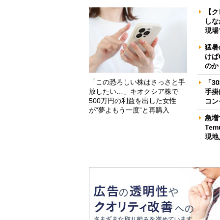
【ク
しな
現場
猛暑
けば
のか
「この恐ろしい株はさっさと手
「3
放したい…」キオクシア株で
手掛
500万円の利益を出した女性
コン
が“夢よもう一度”と再購入
急増
Te
現地