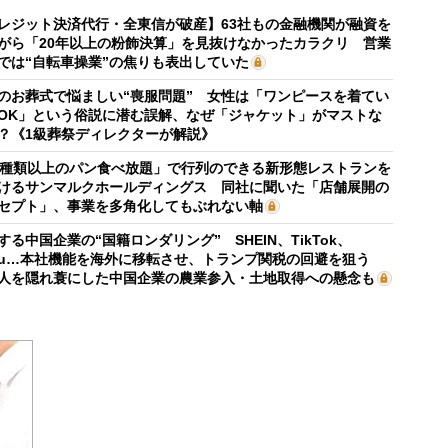
レジット決済代行・全東信が破産】63社もの金融機関が融資を
がら「20年以上の粉飾決算」を見抜けなかったカラクリ 営業
では“自転車操業”の焦りも表出していた
のお葬式で悩ましい“喪服問題” 女性は「ワンピースを着てい
OK」という俗説に潜む誤解、なぜ「ジャケット」がマストな
？《1級葬祭ディレクターが解説》
0種類以上のパン食べ放題」で行列のできる新形態レストランを
けるサンマルクホールディングス 同社に聞いた「店舗展開の
セプト」、事業を多角化してもぶれない軸
する中国企業の“国籍ロンダリング” SHEIN、TikTok、
mu…本社機能を海外に移転させ、トランプ関税の回避を狙う
人を隠れ蓑にした中国企業の農業参入・土地取得への懸念も