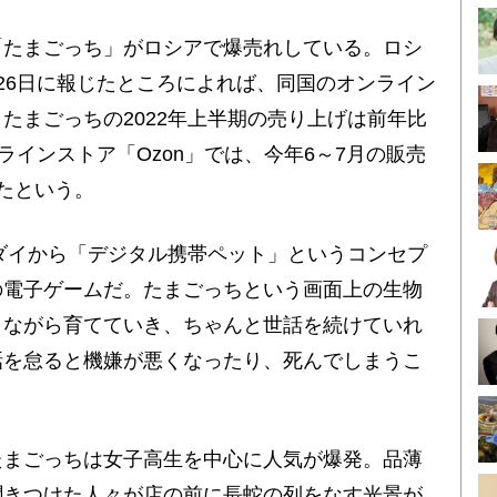
たまごっち」がロシアで爆売れしている。ロシ
26日に報じたところによれば、同国のオンライン
いて、たまごっちの2022年上半期の売り上げは前年比
ラインストア「Ozon」では、今年6～7月の販売
たという。
ダイから「デジタル携帯ペット」というコンセプ
の電子ゲームだ。たまごっちという画面上の生物
しながら育てていき、ちゃんと世話を続けていれ
話を怠ると機嫌が悪くなったり、死んでしまうこ
まごっちは女子高生を中心に人気が爆発。品薄
聞きつけた人々が店の前に長蛇の列をなす光景が