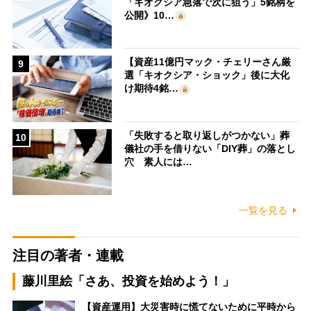
「キオクシア急落で次に狙う」5銘柄を
公開》10…
【資産11億円マック・チェリーさん厳
9
選「キオクシア・ショック」後に大化
け期待4銘…
「失敗すると取り返しがつかない」葬
10
儀社の手を借りない「DIY葬」の落とし
穴 素人には…
一覧を見る
注目の著者・連載
藤川里絵「さあ、投資を始めよう！」
【資産運用】大災害時に慌てないために平時から