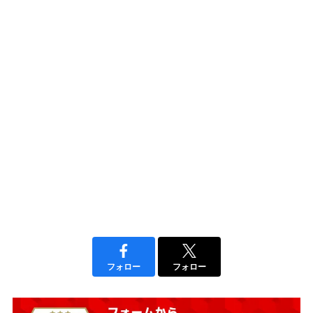
フォロー
フォロー