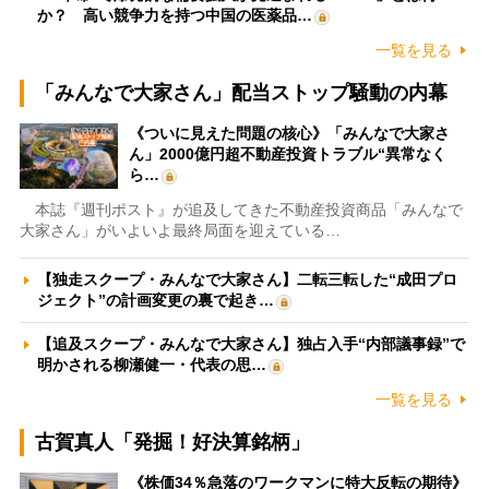
か？ 高い競争力を持つ中国の医薬品…
一覧を見る
「みんなで大家さん」配当ストップ騒動の内幕
《ついに見えた問題の核心》「みんなで大家さ
ん」2000億円超不動産投資トラブル“異常なく
ら…
本誌『週刊ポスト』が追及してきた不動産投資商品「みんなで
大家さん」がいよいよ最終局面を迎えている…
【独走スクープ・みんなで大家さん】二転三転した“成田プロ
ジェクト”の計画変更の裏で起き…
【追及スクープ・みんなで大家さん】独占入手“内部議事録”で
明かされる柳瀬健一・代表の思…
一覧を見る
古賀真人「発掘！好決算銘柄」
《株価34％急落のワークマンに特大反転の期待》