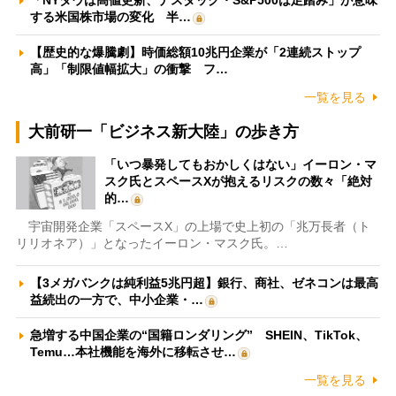
「NYダウは高値更新、ナスダック・S&P500は足踏み」が意味
する米国株市場の変化 半…
【歴史的な爆騰劇】時価総額10兆円企業が「2連続ストップ
高」「制限値幅拡大」の衝撃 フ…
一覧を見る
大前研一「ビジネス新大陸」の歩き方
「いつ暴発してもおかしくはない」イーロン・マ
スク氏とスペースXが抱えるリスクの数々「絶対
的…
宇宙開発企業「スペースX」の上場で史上初の「兆万長者（ト
リリオネア）」となったイーロン・マスク氏。…
【3メガバンクは純利益5兆円超】銀行、商社、ゼネコンは最高
益続出の一方で、中小企業・…
急増する中国企業の“国籍ロンダリング” SHEIN、TikTok、
Temu…本社機能を海外に移転させ…
一覧を見る