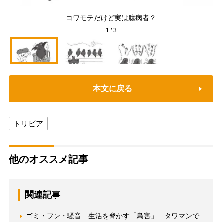
電
コワモテだけど実は臆病者？
1
/
3
本文に戻る
トリビア
他のオススメ記事
関連記事
ゴミ・フン・騒音…生活を脅かす「鳥害」 タワマンで