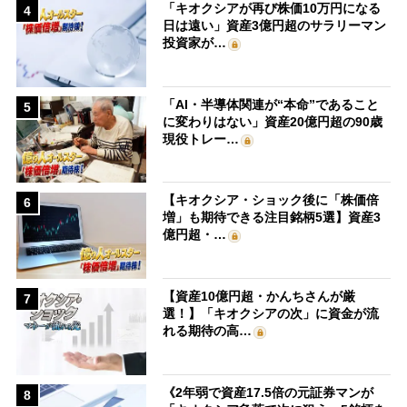
「キオクシアが再び株価10万円になる
4
日は遠い」資産3億円超のサラリーマン
投資家が…
「AI・半導体関連が“本命”であること
5
に変わりはない」資産20億円超の90歳
現役トレー…
【キオクシア・ショック後に「株価倍
6
増」も期待できる注目銘柄5選】資産3
億円超・…
【資産10億円超・かんちさんが厳
7
選！】「キオクシアの次」に資金が流
れる期待の高…
《2年弱で資産17.5倍の元証券マンが
8