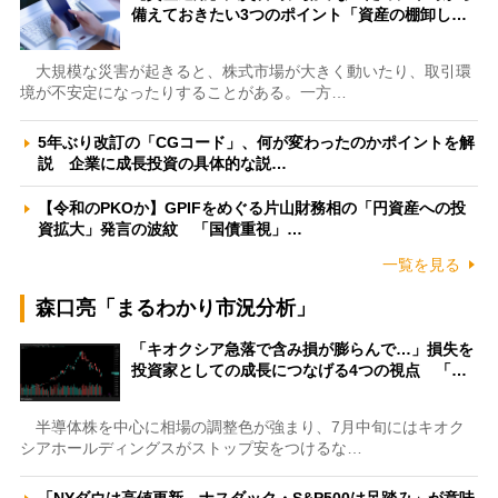
備えておきたい3つのポイント「資産の棚卸し…
大規模な災害が起きると、株式市場が大きく動いたり、取引環
境が不安定になったりすることがある。一方…
5年ぶり改訂の「CGコード」、何が変わったのかポイントを解
説 企業に成長投資の具体的な説…
【令和のPKOか】GPIFをめぐる片山財務相の「円資産への投
資拡大」発言の波紋 「国債重視」…
一覧を見る
森口亮「まるわかり市況分析」
「キオクシア急落で含み損が膨らんで…」損失を
投資家としての成長につなげる4つの視点 「…
半導体株を中心に相場の調整色が強まり、7月中旬にはキオク
シアホールディングスがストップ安をつけるな…