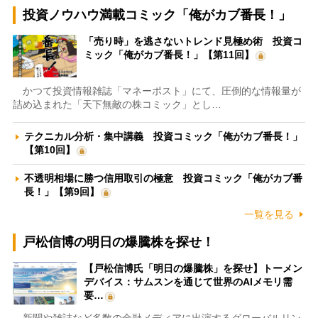
投資ノウハウ満載コミック「俺がカブ番長！」
「売り時」を逃さないトレンド見極め術 投資コ
ミック「俺がカブ番長！」【第11回】
かつて投資情報雑誌「マネーポスト」にて、圧倒的な情報量が
詰め込まれた「天下無敵の株コミック」とし…
テクニカル分析・集中講義 投資コミック「俺がカブ番長！」
【第10回】
不透明相場に勝つ信用取引の極意 投資コミック「俺がカブ番
長！」【第9回】
一覧を見る
戸松信博の明日の爆騰株を探せ！
【戸松信博氏「明日の爆騰株」を探せ】トーメン
デバイス：サムスンを通じて世界のAIメモリ需
要…