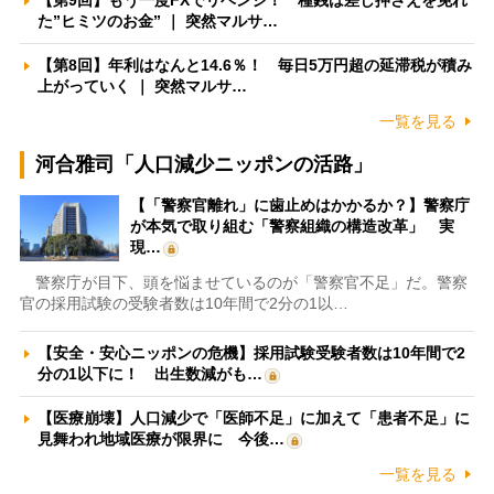
【第9回】もう一度FXでリベンジ！ 種銭は差し押さえを免れ
た”ヒミツのお金” ｜ 突然マルサ…
【第8回】年利はなんと14.6％！ 毎日5万円超の延滞税が積み
上がっていく ｜ 突然マルサ…
一覧を見る
河合雅司「人口減少ニッポンの活路」
【「警察官離れ」に歯止めはかかるか？】警察庁
が本気で取り組む「警察組織の構造改革」 実
現…
警察庁が目下、頭を悩ませているのが「警察官不足」だ。警察
官の採用試験の受験者数は10年間で2分の1以…
【安全・安心ニッポンの危機】採用試験受験者数は10年間で2
分の1以下に！ 出生数減がも…
【医療崩壊】人口減少で「医師不足」に加えて「患者不足」に
見舞われ地域医療が限界に 今後…
一覧を見る