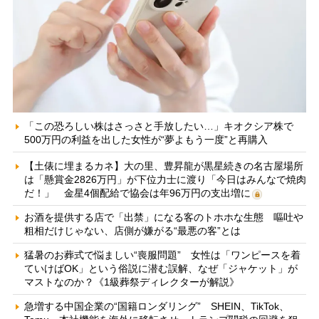
「この恐ろしい株はさっさと手放したい…」キオクシア株で
500万円の利益を出した女性が“夢よもう一度”と再購入
【土俵に埋まるカネ】大の里、豊昇龍が黒星続きの名古屋場所
は「懸賞金2826万円」が下位力士に渡り「今日はみんなで焼肉
だ！」 金星4個配給で協会は年96万円の支出増に
お酒を提供する店で「出禁」になる客のトホホな生態 嘔吐や
粗相だけじゃない、店側が嫌がる“最悪の客”とは
猛暑のお葬式で悩ましい“喪服問題” 女性は「ワンピースを着
ていけばOK」という俗説に潜む誤解、なぜ「ジャケット」が
マストなのか？《1級葬祭ディレクターが解説》
急増する中国企業の“国籍ロンダリング” SHEIN、TikTok、