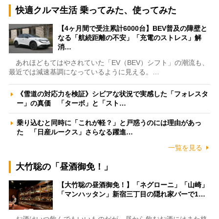
快適クルマ生活 乗ってみた、使ってみた
【4ヶ月間で受注累計6000台】BEV普及の障壁と
なる「航続距離の不安」「充電のストレス」解
消…
あれほどもてはやされていた「EV（BEV）シフト」の潮流も、
最近では減速基調になっているように見える。…
《雪道の対応力を検証》シビアな状況で実感した「フォレスタ
ー」の真価 「ターボ」と「スト…
乗り込むと同時に「これが軽？」と戸惑うのには理由があっ
た 「日産ルークス」さらなる躍進…
一覧を見る
大竹聡の「昼酒御免！」
【大竹聡の昼酒御免！】「ネグローニ」「山崎」
「マンハッタン」新宿三丁目の隠れ家バーで1…