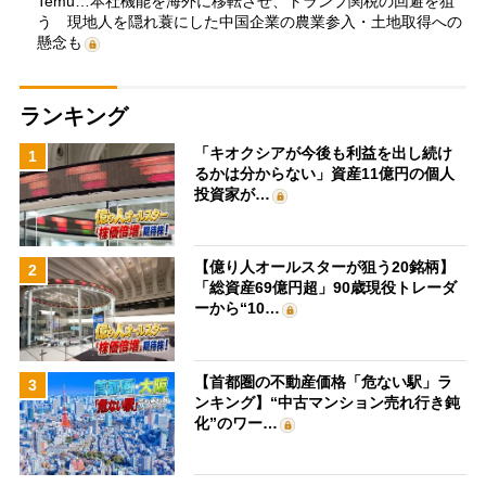
Temu…本社機能を海外に移転させ、トランプ関税の回避を狙
う 現地人を隠れ蓑にした中国企業の農業参入・土地取得への
懸念も
ランキング
「キオクシアが今後も利益を出し続け
1
るかは分からない」資産11億円の個人
投資家が…
【億り人オールスターが狙う20銘柄】
2
「総資産69億円超」90歳現役トレーダ
ーから“10…
【首都圏の不動産価格「危ない駅」ラ
3
ンキング】“中古マンション売れ行き鈍
化”のワー…