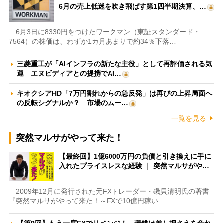
6月の売上低迷を吹き飛ばす第1四半期決算、…
6月3日に8330円をつけたワークマン（東証スタンダード・
7564）の株価は、わずか1カ月あまりで約34％下落…
三菱重工が「AIインフラの新たな主役」として再評価される気
運 エヌビディアとの提携でAI…
キオクシアHD「7万円割れからの急反発」は再びの上昇局面へ
の反転シグナルか？ 市場のムー…
一覧を見る
突然マルサがやって来た！
【最終回】1億6000万円の負債と引き換えに手に
入れたプライスレスな経験 ｜ 突然マルサがや…
2009年12月に発行された元FXトレーダー・磯貝清明氏の著書
『突然マルサがやって来た！～FXで10億円稼い…