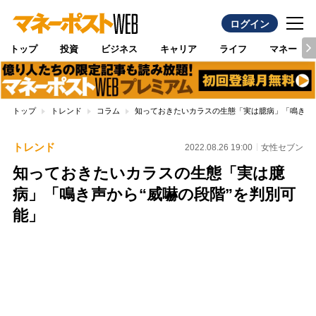
ログイン
トップ
投資
ビジネス
キャリア
ライフ
マネー
トップ
トレンド
コラム
知っておきたいカラスの生態「実は臆病」「鳴き声か
トレンド
2022.08.26 19:00
女性セブン
知っておきたいカラスの生態「実は臆
病」「鳴き声から“威嚇の段階”を判別可
能」
Loaded
:
89.01%
/
Unmute