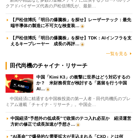
新聞や雑誌など多数の金融メディアに出演するグローバルリン
クアドバイザーズ代表の戸松信博氏が、最新…
【戸松信博氏「明日の爆騰株」を探せ】レーザーテック：最先
端半導体の製造に不可欠な検査装…
【戸松信博氏「明日の爆騰株」を探せ】TDK：AIインフラを支
えるキープレーヤー 成長の再評…
一覧を見る
田代尚機のチャイナ・リサーチ
中国「Kimi K3」の衝撃に世界はどう対応するの
か？ 米財務長官が検討する「蒸留を行う中国
AI…
中国経済に精通する中国株投資の第一人者・田代尚機氏のプレ
ミアム連載「チャイナ・リサーチ」。中国企…
中国経済“予想外の低成長”で政策のテコ入れ必至か 経済運営
方針の修正で成長加速が予想さ…
“AI革命”で爆発的な需要拡大が見込まれる「CXO」とは何