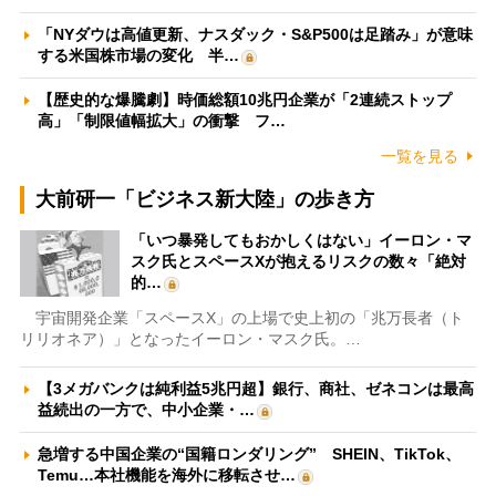
「NYダウは高値更新、ナスダック・S&P500は足踏み」が意味
する米国株市場の変化 半…
【歴史的な爆騰劇】時価総額10兆円企業が「2連続ストップ
高」「制限値幅拡大」の衝撃 フ…
一覧を見る
大前研一「ビジネス新大陸」の歩き方
「いつ暴発してもおかしくはない」イーロン・マ
スク氏とスペースXが抱えるリスクの数々「絶対
的…
宇宙開発企業「スペースX」の上場で史上初の「兆万長者（ト
リリオネア）」となったイーロン・マスク氏。…
【3メガバンクは純利益5兆円超】銀行、商社、ゼネコンは最高
益続出の一方で、中小企業・…
急増する中国企業の“国籍ロンダリング” SHEIN、TikTok、
Temu…本社機能を海外に移転させ…