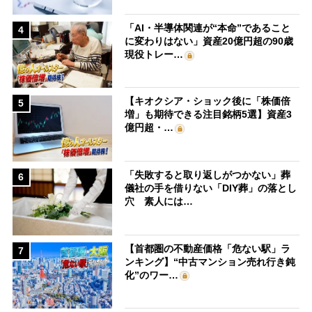
「AI・半導体関連が“本命”であること
4
に変わりはない」資産20億円超の90歳
現役トレー…
【キオクシア・ショック後に「株価倍
5
増」も期待できる注目銘柄5選】資産3
億円超・…
「失敗すると取り返しがつかない」葬
6
儀社の手を借りない「DIY葬」の落とし
穴 素人には…
【首都圏の不動産価格「危ない駅」ラ
7
ンキング】“中古マンション売れ行き鈍
化”のワー…