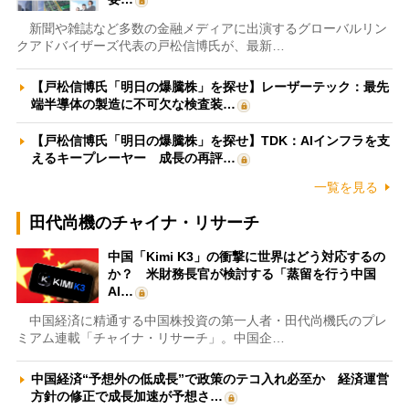
新聞や雑誌など多数の金融メディアに出演するグローバルリン
クアドバイザーズ代表の戸松信博氏が、最新…
【戸松信博氏「明日の爆騰株」を探せ】レーザーテック：最先
端半導体の製造に不可欠な検査装…
【戸松信博氏「明日の爆騰株」を探せ】TDK：AIインフラを支
えるキープレーヤー 成長の再評…
一覧を見る
田代尚機のチャイナ・リサーチ
中国「Kimi K3」の衝撃に世界はどう対応するの
か？ 米財務長官が検討する「蒸留を行う中国
AI…
中国経済に精通する中国株投資の第一人者・田代尚機氏のプレ
ミアム連載「チャイナ・リサーチ」。中国企…
中国経済“予想外の低成長”で政策のテコ入れ必至か 経済運営
方針の修正で成長加速が予想さ…