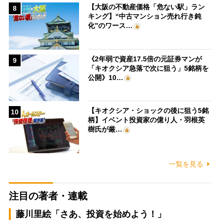
【大阪の不動産価格「危ない駅」ラン
8
キング】“中古マンション売れ行き鈍
化”のワース…
《2年弱で資産17.5倍の元証券マンが
9
「キオクシア急落で次に狙う」5銘柄を
公開》10…
【キオクシア・ショックの後に狙う5銘
10
柄】イベント投資家の億り人・羽根英
樹氏が厳…
一覧を見る
注目の著者・連載
藤川里絵「さあ、投資を始めよう！」