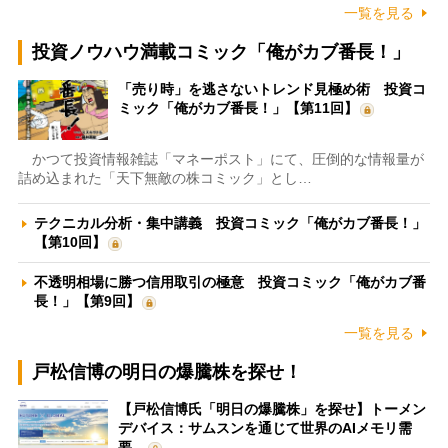
一覧を見る
投資ノウハウ満載コミック「俺がカブ番長！」
「売り時」を逃さないトレンド見極め術 投資コ
ミック「俺がカブ番長！」【第11回】
かつて投資情報雑誌「マネーポスト」にて、圧倒的な情報量が
詰め込まれた「天下無敵の株コミック」とし…
テクニカル分析・集中講義 投資コミック「俺がカブ番長！」
【第10回】
不透明相場に勝つ信用取引の極意 投資コミック「俺がカブ番
長！」【第9回】
一覧を見る
戸松信博の明日の爆騰株を探せ！
【戸松信博氏「明日の爆騰株」を探せ】トーメン
デバイス：サムスンを通じて世界のAIメモリ需
要…