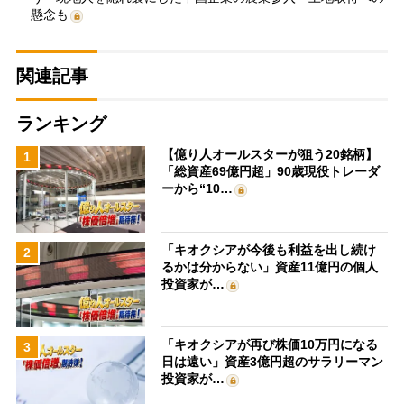
懸念も
関連記事
ランキング
【億り人オールスターが狙う20銘柄】
1
「総資産69億円超」90歳現役トレーダ
ーから“10…
「キオクシアが今後も利益を出し続け
2
るかは分からない」資産11億円の個人
投資家が…
「キオクシアが再び株価10万円になる
3
日は遠い」資産3億円超のサラリーマン
投資家が…