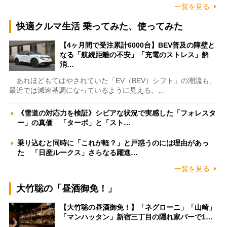
一覧を見る
快適クルマ生活 乗ってみた、使ってみた
【4ヶ月間で受注累計6000台】BEV普及の障壁と
なる「航続距離の不安」「充電のストレス」解
消…
あれほどもてはやされていた「EV（BEV）シフト」の潮流も、
最近では減速基調になっているように見える。…
《雪道の対応力を検証》シビアな状況で実感した「フォレスタ
ー」の真価 「ターボ」と「スト…
乗り込むと同時に「これが軽？」と戸惑うのには理由があっ
た 「日産ルークス」さらなる躍進…
一覧を見る
大竹聡の「昼酒御免！」
【大竹聡の昼酒御免！】「ネグローニ」「山崎」
「マンハッタン」新宿三丁目の隠れ家バーで1…