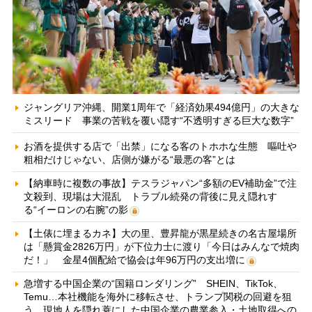
ジャングリア沖縄、開業1周年で「経済効果494億円」の大きな
ミスリード 事業の苦戦を覆い隠す“不透明すぎる巨大な数字”
お酒を提供する店で「出禁」になる客のトホホな生態 嘔吐や
粗相だけじゃない、店側が嫌がる“最悪の客”とは
【納車時に複数の事故】テスラジャパン“多額のEV補助金”で注
文殺到、現場は大混乱 トラブル続発の背後に見え隠れす
る“イーロンの右腕”の影
【土俵に埋まるカネ】大の里、豊昇龍が黒星続きの名古屋場所
は「懸賞金2826万円」が下位力士に渡り「今日はみんなで焼肉
だ！」 金星4個配給で協会は年96万円の支出増に
急増する中国企業の“国籍ロンダリング” SHEIN、TikTok、
Temu…本社機能を海外に移転させ、トランプ関税の回避を狙
う 現地人を隠れ蓑にした中国企業の農業参入・土地取得への