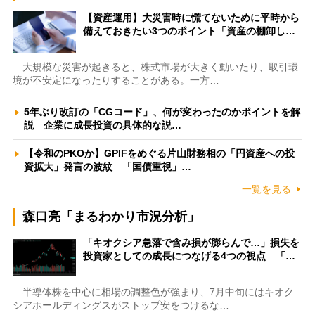
【資産運用】大災害時に慌てないために平時から
備えておきたい3つのポイント「資産の棚卸し…
大規模な災害が起きると、株式市場が大きく動いたり、取引環
境が不安定になったりすることがある。一方…
5年ぶり改訂の「CGコード」、何が変わったのかポイントを解
説 企業に成長投資の具体的な説…
【令和のPKOか】GPIFをめぐる片山財務相の「円資産への投
資拡大」発言の波紋 「国債重視」…
一覧を見る
森口亮「まるわかり市況分析」
「キオクシア急落で含み損が膨らんで…」損失を
投資家としての成長につなげる4つの視点 「…
半導体株を中心に相場の調整色が強まり、7月中旬にはキオク
シアホールディングスがストップ安をつけるな…