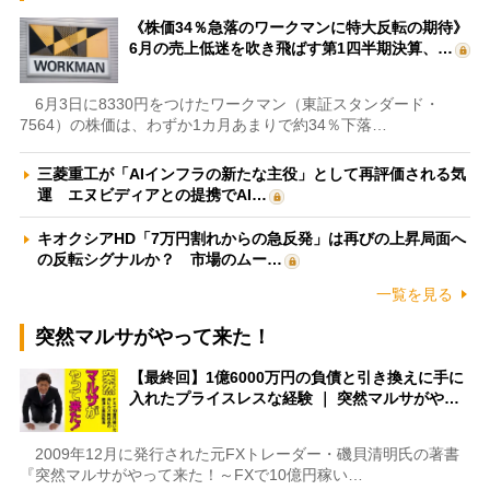
《株価34％急落のワークマンに特大反転の期待》
6月の売上低迷を吹き飛ばす第1四半期決算、…
6月3日に8330円をつけたワークマン（東証スタンダード・
7564）の株価は、わずか1カ月あまりで約34％下落…
三菱重工が「AIインフラの新たな主役」として再評価される気
運 エヌビディアとの提携でAI…
キオクシアHD「7万円割れからの急反発」は再びの上昇局面へ
の反転シグナルか？ 市場のムー…
一覧を見る
突然マルサがやって来た！
【最終回】1億6000万円の負債と引き換えに手に
入れたプライスレスな経験 ｜ 突然マルサがや…
2009年12月に発行された元FXトレーダー・磯貝清明氏の著書
『突然マルサがやって来た！～FXで10億円稼い…