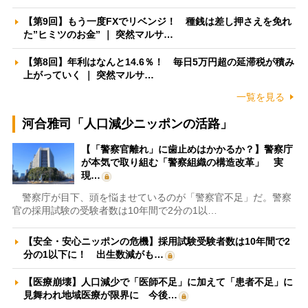
【第9回】もう一度FXでリベンジ！ 種銭は差し押さえを免れ
た”ヒミツのお金” ｜ 突然マルサ…
【第8回】年利はなんと14.6％！ 毎日5万円超の延滞税が積み
上がっていく ｜ 突然マルサ…
一覧を見る
河合雅司「人口減少ニッポンの活路」
【「警察官離れ」に歯止めはかかるか？】警察庁
が本気で取り組む「警察組織の構造改革」 実
現…
警察庁が目下、頭を悩ませているのが「警察官不足」だ。警察
官の採用試験の受験者数は10年間で2分の1以…
【安全・安心ニッポンの危機】採用試験受験者数は10年間で2
分の1以下に！ 出生数減がも…
【医療崩壊】人口減少で「医師不足」に加えて「患者不足」に
見舞われ地域医療が限界に 今後…