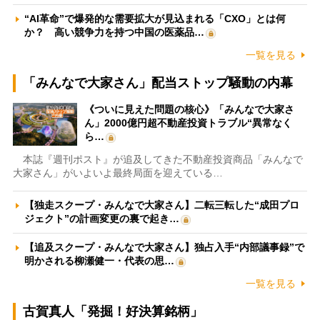
“AI革命”で爆発的な需要拡大が見込まれる「CXO」とは何
か？ 高い競争力を持つ中国の医薬品…
一覧を見る
「みんなで大家さん」配当ストップ騒動の内幕
《ついに見えた問題の核心》「みんなで大家さ
ん」2000億円超不動産投資トラブル“異常なく
ら…
本誌『週刊ポスト』が追及してきた不動産投資商品「みんなで
大家さん」がいよいよ最終局面を迎えている…
【独走スクープ・みんなで大家さん】二転三転した“成田プロ
ジェクト”の計画変更の裏で起き…
【追及スクープ・みんなで大家さん】独占入手“内部議事録”で
明かされる柳瀬健一・代表の思…
一覧を見る
古賀真人「発掘！好決算銘柄」