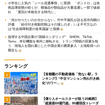
小学生に人気の「シール流通事情」に変調 「ボンドロ」は依
然品薄状態が続くが、模倣品や類似品が大量流通し一部で値崩
れ 「選別が本格化する時代に」
「何がやりたいのか分からない」竹中平蔵氏が語る高市内閣の
評価 「給付付き税額控除はその場しのぎ」いま不可欠なの
は“社会保障制度の改革議論”と指摘
急増する中国企業の“国籍ロンダリング” SHEIN、TikTok、
Temu…本社機能を海外に移転させ、トランプ関税の回避を狙
う 現地人を隠れ蓑にした中国企業の農業参入・土地取得への
懸念も
ランキング
【首都圏の不動産価格「危ない駅」ラ
1
ンキング】“中古マンション売れ行き鈍
化”のワー…
【億り人オールスターが狙う20銘柄】
2
「総資産69億円超」90歳現役トレーダ