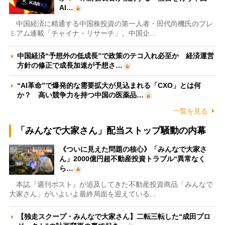
AI…
中国経済に精通する中国株投資の第一人者・田代尚機氏のプレ
ミアム連載「チャイナ・リサーチ」。中国企…
中国経済“予想外の低成長”で政策のテコ入れ必至か 経済運営
方針の修正で成長加速が予想さ…
“AI革命”で爆発的な需要拡大が見込まれる「CXO」とは何
か？ 高い競争力を持つ中国の医薬品…
一覧を見る
「みんなで大家さん」配当ストップ騒動の内幕
《ついに見えた問題の核心》「みんなで大家さ
ん」2000億円超不動産投資トラブル“異常なく
ら…
本誌『週刊ポスト』が追及してきた不動産投資商品「みんなで
大家さん」がいよいよ最終局面を迎えている…
【独走スクープ・みんなで大家さん】二転三転した“成田プロ