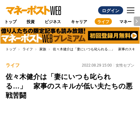
ログイン
トップ
投資
ビジネス
キャリア
ライフ
マネー
トップ
ライフ
家族
佐々木健介は「妻にいつも叱られる…」 家事のスキル
ライフ
2022.08.29 15:00
女性セブン
佐々木健介は「妻にいつも叱られ
る…」 家事のスキルが低い夫たちの悪
戦苦闘
Loaded
:
100.00%
/
Unmute