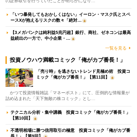
の証券取引を行っていたことが明らかになり…
「いつ暴発してもおかしくはない」イーロン・マスク氏とスペ
ースXが抱えるリスクの数々「絶対…
【3メガバンクは純利益5兆円超】銀行、商社、ゼネコンは最高
益続出の一方で、中小企業・…
一覧を見る
投資ノウハウ満載コミック「俺がカブ番長！」
「売り時」を逃さないトレンド見極め術 投資コ
ミック「俺がカブ番長！」【第11回】
かつて投資情報雑誌「マネーポスト」にて、圧倒的な情報量が
詰め込まれた「天下無敵の株コミック」とし…
テクニカル分析・集中講義 投資コミック「俺がカブ番長！」
【第10回】
不透明相場に勝つ信用取引の極意 投資コミック「俺がカブ番
長！」【第9回】