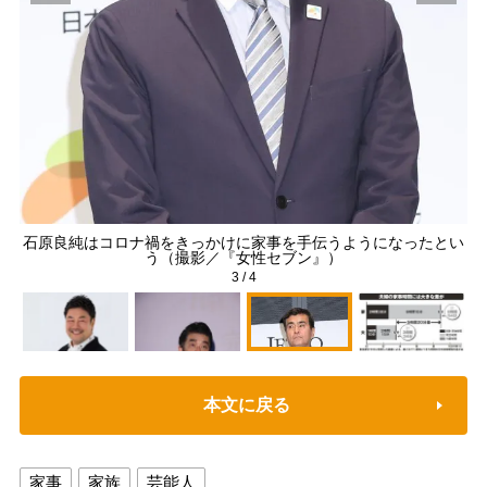
わ
石原良純はコロナ禍をきっかけに家事を手伝うようになったとい
』）
う（撮影／『女性セブン』）
3
/
4
本文に戻る
家事
家族
芸能人