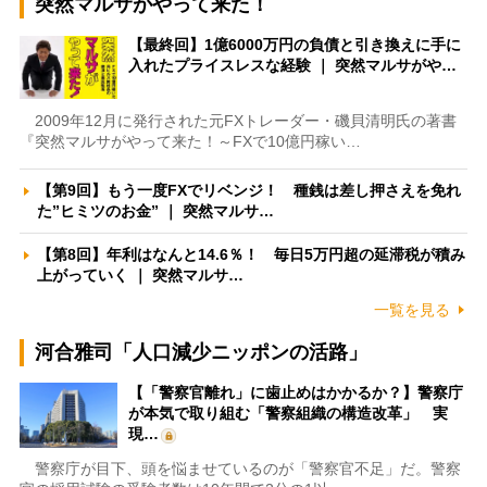
突然マルサがやって来た！
【最終回】1億6000万円の負債と引き換えに手に
入れたプライスレスな経験 ｜ 突然マルサがや…
2009年12月に発行された元FXトレーダー・磯貝清明氏の著書
『突然マルサがやって来た！～FXで10億円稼い…
【第9回】もう一度FXでリベンジ！ 種銭は差し押さえを免れ
た”ヒミツのお金” ｜ 突然マルサ…
【第8回】年利はなんと14.6％！ 毎日5万円超の延滞税が積み
上がっていく ｜ 突然マルサ…
一覧を見る
河合雅司「人口減少ニッポンの活路」
【「警察官離れ」に歯止めはかかるか？】警察庁
が本気で取り組む「警察組織の構造改革」 実
現…
警察庁が目下、頭を悩ませているのが「警察官不足」だ。警察