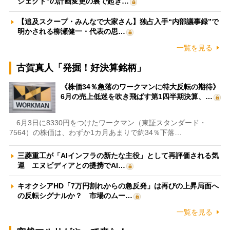
ジェクト”の計画変更の裏で起き…
【追及スクープ・みんなで大家さん】独占入手“内部議事録”で
明かされる柳瀬健一・代表の思…
一覧を見る
古賀真人「発掘！好決算銘柄」
《株価34％急落のワークマンに特大反転の期待》
6月の売上低迷を吹き飛ばす第1四半期決算、…
6月3日に8330円をつけたワークマン（東証スタンダード・
7564）の株価は、わずか1カ月あまりで約34％下落…
三菱重工が「AIインフラの新たな主役」として再評価される気
運 エヌビディアとの提携でAI…
キオクシアHD「7万円割れからの急反発」は再びの上昇局面へ
の反転シグナルか？ 市場のムー…
一覧を見る