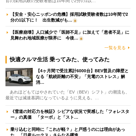
官の採用試験の受験者数は10年間で2分の1以…
【安全・安心ニッポンの危機】採用試験受験者数は10年間で2
分の1以下に！ 出生数減がも…
【医療崩壊】人口減少で「医師不足」に加えて「患者不足」に
見舞われ地域医療が限界に 今後…
一覧を見る
快適クルマ生活 乗ってみた、使ってみた
【4ヶ月間で受注累計6000台】BEV普及の障壁と
なる「航続距離の不安」「充電のストレス」解
消…
あれほどもてはやされていた「EV（BEV）シフト」の潮流も、
最近では減速基調になっているように見える。…
《雪道の対応力を検証》シビアな状況で実感した「フォレスタ
ー」の真価 「ターボ」と「スト…
乗り込むと同時に「これが軽？」と戸惑うのには理由があっ
た 「日産ルークス」さらなる躍進…