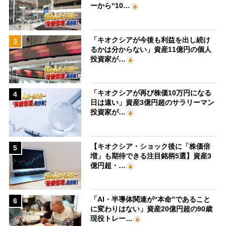
ーから“10…
「キオクシアが今後も利益を出し続け
3
るかは分からない」資産11億円の個人
投資家が…
「キオクシアが再び株価10万円になる
4
日は遠い」資産3億円超のサラリーマン
投資家が…
【キオクシア・ショック後に「株価倍
5
増」も期待できる注目銘柄5選】資産3
億円超・…
「AI・半導体関連が“本命”であること
6
に変わりはない」資産20億円超の90歳
現役トレー…