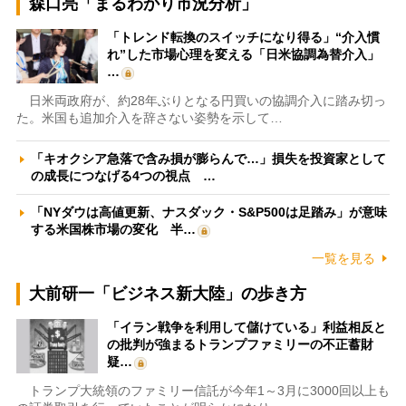
森口亮「まるわかり市況分析」
「トレンド転換のスイッチになり得る」“介入慣
れ”した市場心理を変える「日米協調為替介入」
…
日米両政府が、約28年ぶりとなる円買いの協調介入に踏み切っ
た。米国も追加介入を辞さない姿勢を示して…
「キオクシア急落で含み損が膨らんで…」損失を投資家として
の成長につなげる4つの視点 …
「NYダウは高値更新、ナスダック・S&P500は足踏み」が意味
する米国株市場の変化 半…
一覧を見る
大前研一「ビジネス新大陸」の歩き方
「イラン戦争を利用して儲けている」利益相反と
の批判が強まるトランプファミリーの不正蓄財
疑…
トランプ大統領のファミリー信託が今年1～3月に3000回以上も