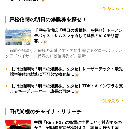
一覧を見る
戸松信博の明日の爆騰株を探せ！
【戸松信博氏「明日の爆騰株」を探せ】トーメン
デバイス：サムスンを通じて世界のAIメモリ需
要…
新聞や雑誌など多数の金融メディアに出演するグローバルリン
クアドバイザーズ代表の戸松信博氏が、最新…
【戸松信博氏「明日の爆騰株」を探せ】レーザーテック：最先
端半導体の製造に不可欠な検査装…
【戸松信博氏「明日の爆騰株」を探せ】TDK：AIインフラを支
えるキープレーヤー 成長の再評…
一覧を見る
田代尚機のチャイナ・リサーチ
中国「Kimi K3」の衝撃に世界はどう対応するの
か？ 米財務長官が検討する「蒸留を行う中国