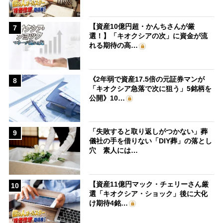
【資産10億円超・かんちさんが厳
7
選！】「キオクシアの次」に資金が流
れる期待の高…
《2年弱で資産17.5倍の元証券マンが
8
「キオクシア急落で次に狙う」5銘柄を
公開》10…
「失敗すると取り返しがつかない」葬
9
儀社の手を借りない「DIY葬」の落とし
穴 素人には…
【資産11億円マック・チェリーさん厳
10
選「キオクシア・ショック」後に大化
け期待4銘…