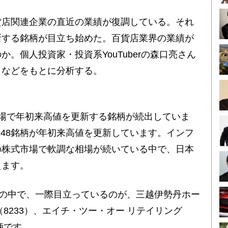
店関連企業の直近の業績が復調している。それ
新する銘柄が目立ち始めた。百貨店業界の業績が
。個人投資家・投資系YouTuberの森口亮さん
きなどをもとに分析する。
場で年初来高値を更新する銘柄が続出していま
は148銘柄が年初来高値を更新しています。インフ
の株式市場で軟調な相場が続いている中で、日本
えます。
柄の中で、一際目立っているのが、三越伊勢丹ホー
（8233）、エイチ・ツー・オー リテイリング
柄です。