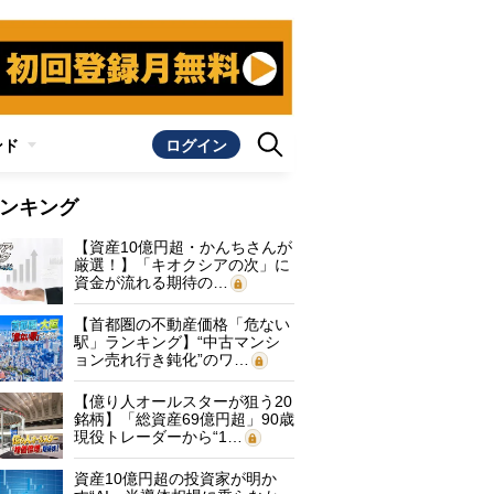
ンド
ログイン
ンキング
【資産10億円超・かんちさんが
厳選！】「キオクシアの次」に
資金が流れる期待の…
【首都圏の不動産価格「危ない
駅」ランキング】“中古マンシ
ョン売れ行き鈍化”のワ…
【億り人オールスターが狙う20
銘柄】「総資産69億円超」90歳
現役トレーダーから“1…
資産10億円超の投資家が明か