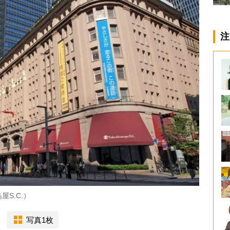
注
S.C.）
写真1枚