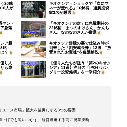
う20銘
キオクシア・ショックで「次にマ
10人が
ネーが流れる」16銘柄 凄腕投資
家3名が厳選
証券マン・
「キオクシアの次」に急騰期待の
シア急落
22銘柄 まつのすけさん、かんち
さん、なのなのさんが厳選
クシア超
キオクシア爆騰の裏で仕込み時が
8銘
到来した「割安成長株」12選 “放
”は？
置されたお宝株”を厳選解説
】億り人
【億り人たちが狙う「第2のキオク
よりも成
シア」11選】注目の「IPOセカン
ダリー投資銘柄」を一挙紹介
リユース市場」拡大を後押しする3つの要因
値上げでも追いつかず、経営逼迫する前に廃業決断