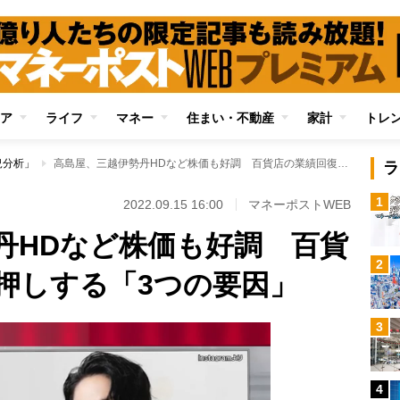
ア
ライフ
マネー
住まい・不動産
家計
トレ
況分析」
高島屋、三越伊勢丹HDなど株価も好調 百貨店の業績回復を後押しする「3つの要因」
ラ
1
2022.09.15 16:00
マネーポストWEB
丹HDなど株価も好調 百貨
2
押しする「3つの要因」
3
4