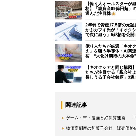
【億り人オールスターが狙
柄】「総資産69億円超」の
選んだ注目株
2年弱で資産17.5倍の元
かぶカブキ氏が「キオク
で次に狙う」5銘柄を公開
億り人たちが厳選「キオ
え」を狙う半導体・AI関連
柄 “大化け期待の大本命
【キオクシアと同じ構図
たちが注目する「親会社
長しうる子会社銘柄」9選
関連記事
ゲーム・車・漫画と好決算連発 「
物価高倒産の和菓子会社 販売価格