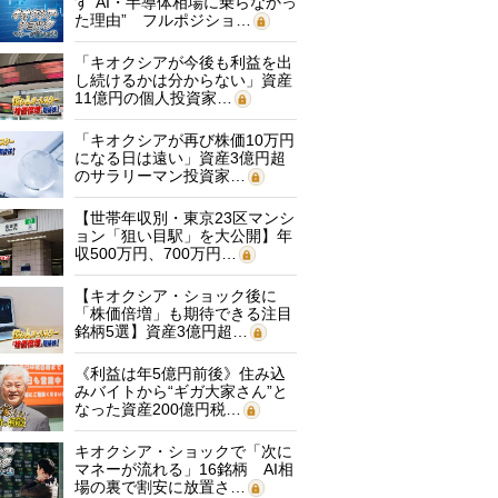
す“AI・半導体相場に乗らなかっ
た理由” フルポジショ…
「キオクシアが今後も利益を出
し続けるかは分からない」資産
11億円の個人投資家…
「キオクシアが再び株価10万円
になる日は遠い」資産3億円超
のサラリーマン投資家…
【世帯年収別・東京23区マンシ
ョン「狙い目駅」を大公開】年
収500万円、700万円…
【キオクシア・ショック後に
「株価倍増」も期待できる注目
銘柄5選】資産3億円超…
《利益は年5億円前後》住み込
みバイトから“ギガ大家さん”と
なった資産200億円税…
キオクシア・ショックで「次に
マネーが流れる」16銘柄 AI相
場の裏で割安に放置さ…