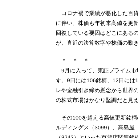
コロナ禍で業績が悪化した百貨
に伴い、株価も年初来高値を更
回復している要因はどこにあるのか
が、直近の決算数字や株価の動
＊ ＊ ＊
9月に入って、東証プライム市
す。9日には106銘柄、12日に
レや金融引き締め懸念から世界
の株式市場はかなり堅調だと見
その100を超える高値更新銘
ルディングス（3099）、高島屋
（8242）といった百貨店関連銘