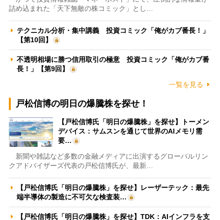
詰め込まれた「天下無敵の株コミック」とし…
テクニカル分析・集中講義 投資コミック「俺がカブ番長！」
【第10回】
不透明相場に勝つ信用取引の極意 投資コミック「俺がカブ番
長！」【第9回】
一覧を見る
戸松信博の明日の爆騰株を探せ！
【戸松信博氏「明日の爆騰株」を探せ】トーメン
デバイス：サムスンを通じて世界のAIメモリ需
要…
新聞や雑誌など多数の金融メディアに出演するグローバルリン
クアドバイザーズ代表の戸松信博氏が、最新…
【戸松信博氏「明日の爆騰株」を探せ】レーザーテック：最先
端半導体の製造に不可欠な検査装…
【戸松信博氏「明日の爆騰株」を探せ】TDK：AIインフラを支