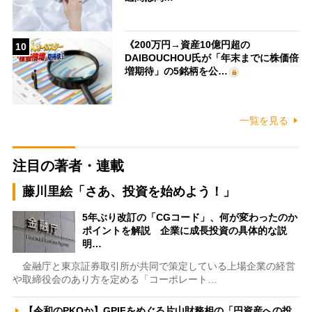
《200万円→資産10億円超の
10
DAIBOUCHOU氏が「年末までに株価倍
増期待」の5銘柄を公…
一覧を見る
注目の著者・連載
藤川里絵「さあ、投資を始めよう！」
5年ぶり改訂の「CGコード」、何が変わったのか
ポイントを解説 企業に成長投資の具体的な説
明…
金融庁と東京証券取引所が共同で策定している上場企業の経営
や取締役会のあり方を定める「コーポレート…
【令和のPKOか】GPIFをめぐる片山財務相の「円資産への投