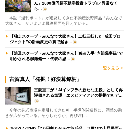
ん」2000億円超不動産投資トラブル“異常なく
ら…
本誌『週刊ポスト』が追及してきた不動産投資商品「みんなで
大家さん」がいよいよ最終局面を迎えている…
【独走スクープ・みんなで大家さん】二転三転した“成田プロ
ジェクト”の計画変更の裏で起き…
【追及スクープ・みんなで大家さん】独占入手“内部議事録”で
明かされる柳瀬健一・代表の思…
一覧を見る
古賀真人「発掘！好決算銘柄」
三菱重工が「AIインフラの新たな主役」として再
評価される気運 エヌビディアとの提携でAIデ…
今年の株式市場を牽引してきたAI・半導体関連株に、調整の動
きが広がっている。そうしたなか、再び注目…
キオクシアHD「7万円割れからの急反発」は再びの上昇局面へ