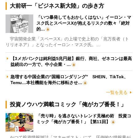
大前研一「ビジネス新大陸」の歩き方
「いつ暴発してもおかしくはない」イーロン・マ
スク氏とスペースXが抱えるリスクの数々「絶対
的…
宇宙開発企業「スペースX」の上場で史上初の「兆万長者（ト
リリオネア）」となったイーロン・マスク氏。…
【3メガバンクは純利益5兆円超】銀行、商社、ゼネコンは最高
益続出の一方で、中小企業・…
急増する中国企業の“国籍ロンダリング” SHEIN、TikTok、
Temu…本社機能を海外に移転させ…
一覧を見る
投資ノウハウ満載コミック「俺がカブ番長！」
「売り時」を逃さないトレンド見極め術 投資コ
ミック「俺がカブ番長！」【第11回】
かつて投資情報雑誌「マネーポスト」にて、圧倒的な情報量が