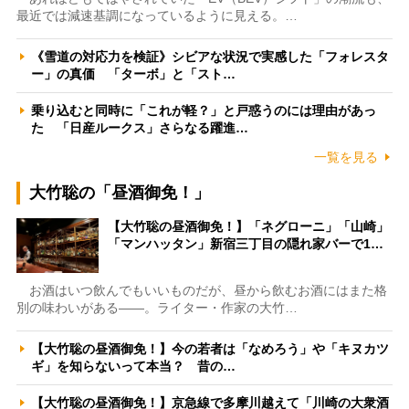
最近では減速基調になっているように見える。…
《雪道の対応力を検証》シビアな状況で実感した「フォレスタ
ー」の真価 「ターボ」と「スト…
乗り込むと同時に「これが軽？」と戸惑うのには理由があっ
た 「日産ルークス」さらなる躍進…
一覧を見る
大竹聡の「昼酒御免！」
【大竹聡の昼酒御免！】「ネグローニ」「山崎」
「マンハッタン」新宿三丁目の隠れ家バーで1…
お酒はいつ飲んでもいいものだが、昼から飲むお酒にはまた格
別の味わいがある――。ライター・作家の大竹…
【大竹聡の昼酒御免！】今の若者は「なめろう」や「キヌカツ
ギ」を知らないって本当？ 昔の…
【大竹聡の昼酒御免！】京急線で多摩川越えて「川崎の大衆酒