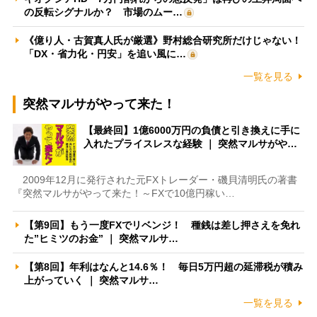
の反転シグナルか？ 市場のムー…
《億り人・古賀真人氏が厳選》野村総合研究所だけじゃない！
「DX・省力化・円安」を追い風に…
一覧を見る
突然マルサがやって来た！
【最終回】1億6000万円の負債と引き換えに手に
入れたプライスレスな経験 ｜ 突然マルサがや…
2009年12月に発行された元FXトレーダー・磯貝清明氏の著書
『突然マルサがやって来た！～FXで10億円稼い…
【第9回】もう一度FXでリベンジ！ 種銭は差し押さえを免れ
た”ヒミツのお金” ｜ 突然マルサ…
【第8回】年利はなんと14.6％！ 毎日5万円超の延滞税が積み
上がっていく ｜ 突然マルサ…
一覧を見る