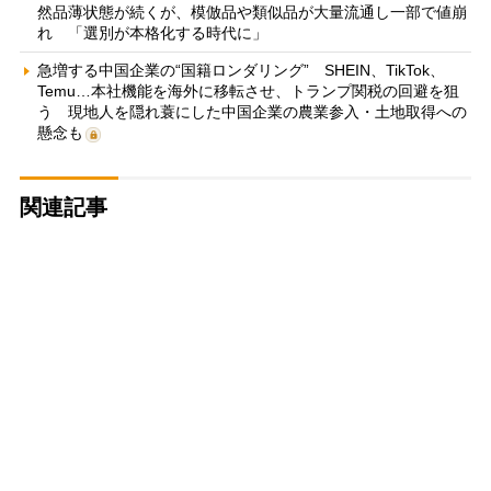
然品薄状態が続くが、模倣品や類似品が大量流通し一部で値崩
れ 「選別が本格化する時代に」
急増する中国企業の“国籍ロンダリング” SHEIN、TikTok、
Temu…本社機能を海外に移転させ、トランプ関税の回避を狙
う 現地人を隠れ蓑にした中国企業の農業参入・土地取得への
懸念も
関連記事