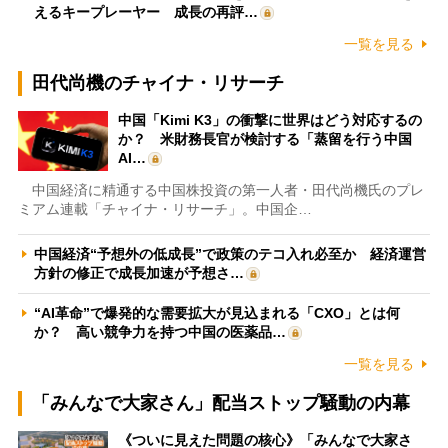
えるキープレーヤー 成長の再評…
一覧を見る
田代尚機のチャイナ・リサーチ
中国「Kimi K3」の衝撃に世界はどう対応するの
か？ 米財務長官が検討する「蒸留を行う中国
AI…
中国経済に精通する中国株投資の第一人者・田代尚機氏のプレ
ミアム連載「チャイナ・リサーチ」。中国企…
中国経済“予想外の低成長”で政策のテコ入れ必至か 経済運営
方針の修正で成長加速が予想さ…
“AI革命”で爆発的な需要拡大が見込まれる「CXO」とは何
か？ 高い競争力を持つ中国の医薬品…
一覧を見る
「みんなで大家さん」配当ストップ騒動の内幕
《ついに見えた問題の核心》「みんなで大家さ