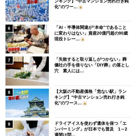
ンキング】“中古マンション売れ行き鈍
化”のワー…
「AI・半導体関連が“本命”であること
6
に変わりはない」資産20億円超の90歳
現役トレー…
「失敗すると取り返しがつかない」葬
7
儀社の手を借りない「DIY葬」の落とし
穴 素人には…
【大阪の不動産価格「危ない駅」ラン
8
キング】“中古マンション売れ行き鈍
化”のワース…
ドライアイスを使わず遺体を保つ「エ
9
ンバーミング」が日本でも普及 1～2
週間は問…