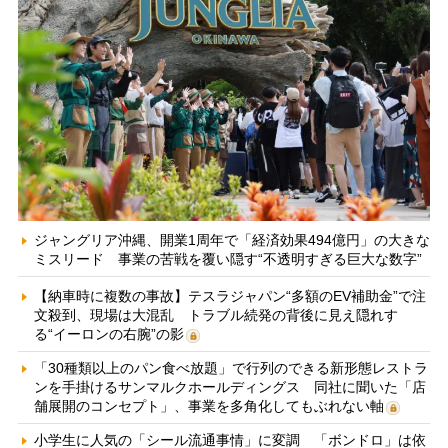
ジャングリア沖縄、開業1周年で「経済効果494億円」の大きな
ミスリード 事業の苦戦を覆い隠す“不透明すぎる巨大な数字”
【納車時に複数の事故】テスラジャパン“多額のEV補助金”で注
文殺到、現場は大混乱 トラブル続発の背後に見え隠れす
る“イーロンの右腕”の影
「30種類以上のパン食べ放題」で行列のできる新形態レストラ
ンを手掛けるサンマルクホールディングス 同社に聞いた「店
舗展開のコンセプト」、事業を多角化してもぶれない軸
小学生に人気の「シール流通事情」に変調 「ボンドロ」は依