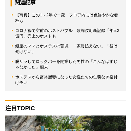
関連記事
【写真】この1～2年で一変 フロア内には色鮮やかな看
板も
コロナ禍で空前のホストバブル 歌舞伎町新記録「年5.2
億円」売上のホストも
銀座のママとホステスの苦境 「家賃払えない」「昼は
働けない」
脱サラしてロックバーを開業した男性の「こんなはずじ
ゃなかった」顛末
ホステスから富裕層妻になった女性たちの仁義なき格付
け争い
注目TOPIC