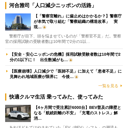
河合雅司「人口減少ニッポンの活路」
【「警察官離れ」に歯止めはかかるか？】警察庁
が本気で取り組む「警察組織の構造改革」 実
現…
警察庁が目下、頭を悩ませているのが「警察官不足」だ。警察
官の採用試験の受験者数は10年間で2分の1以…
【安全・安心ニッポンの危機】採用試験受験者数は10年間で2
分の1以下に！ 出生数減がも…
【医療崩壊】人口減少で「医師不足」に加えて「患者不足」に
見舞われ地域医療が限界に 今後…
一覧を見る
快適クルマ生活 乗ってみた、使ってみた
【4ヶ月間で受注累計6000台】BEV普及の障壁と
なる「航続距離の不安」「充電のストレス」解
消…
あれほどもてはやされていた「EV（BEV）シフト」の潮流も、