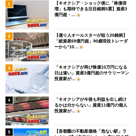
【キオクシア・ショック後に「株価倍
1
増」も期待できる注目銘柄5選】資産3
億円超・…
【億り人オールスターが狙う20銘柄】
2
「総資産69億円超」90歳現役トレーダ
ーから“10…
「キオクシアが再び株価10万円になる
3
日は遠い」資産3億円超のサラリーマン
投資家が…
「キオクシアが今後も利益を出し続け
4
るかは分からない」資産11億円の個人
投資家が…
【首都圏の不動産価格「危ない駅」ラ
5