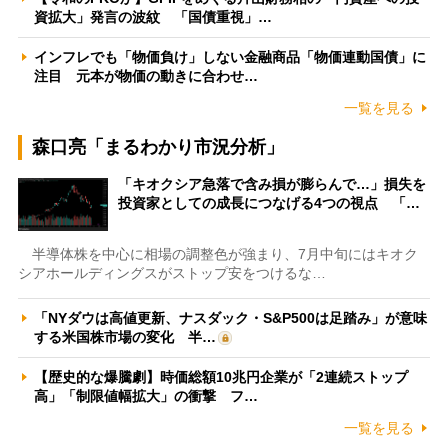
資拡大」発言の波紋 「国債重視」…
インフレでも「物価負け」しない金融商品「物価連動国債」に
注目 元本が物価の動きに合わせ…
一覧を見る
森口亮「まるわかり市況分析」
「キオクシア急落で含み損が膨らんで…」損失を
投資家としての成長につなげる4つの視点 「…
半導体株を中心に相場の調整色が強まり、7月中旬にはキオク
シアホールディングスがストップ安をつけるな…
「NYダウは高値更新、ナスダック・S&P500は足踏み」が意味
する米国株市場の変化 半…
【歴史的な爆騰劇】時価総額10兆円企業が「2連続ストップ
高」「制限値幅拡大」の衝撃 フ…
一覧を見る