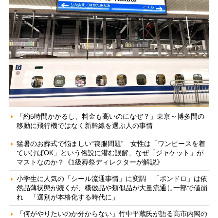
「約5時間かかるし、料金も高いのになぜ？」東京～博多間の
移動に飛行機ではなく新幹線を選ぶ人の事情
猛暑のお葬式で悩ましい“喪服問題” 女性は「ワンピースを着
ていけばOK」という俗説に潜む誤解、なぜ「ジャケット」が
マストなのか？《1級葬祭ディレクターが解説》
小学生に人気の「シール流通事情」に変調 「ボンドロ」は依
然品薄状態が続くが、模倣品や類似品が大量流通し一部で値崩
れ 「選別が本格化する時代に」
「何がやりたいのか分からない」竹中平蔵氏が語る高市内閣の