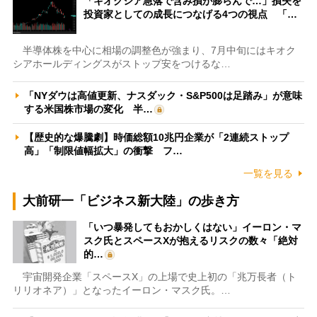
「キオクシア急落で含み損が膨らんで…」損失を
投資家としての成長につなげる4つの視点 「…
半導体株を中心に相場の調整色が強まり、7月中旬にはキオク
シアホールディングスがストップ安をつけるな…
「NYダウは高値更新、ナスダック・S&P500は足踏み」が意味
する米国株市場の変化 半…
【歴史的な爆騰劇】時価総額10兆円企業が「2連続ストップ
高」「制限値幅拡大」の衝撃 フ…
一覧を見る
大前研一「ビジネス新大陸」の歩き方
「いつ暴発してもおかしくはない」イーロン・マ
スク氏とスペースXが抱えるリスクの数々「絶対
的…
宇宙開発企業「スペースX」の上場で史上初の「兆万長者（ト
リリオネア）」となったイーロン・マスク氏。…