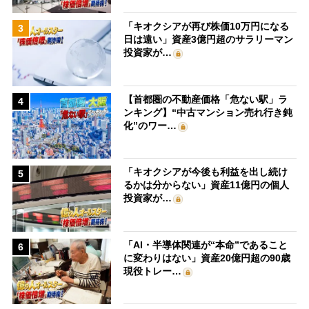
「キオクシアが再び株価10万円になる
3
日は遠い」資産3億円超のサラリーマン
投資家が…
【首都圏の不動産価格「危ない駅」ラ
4
ンキング】“中古マンション売れ行き鈍
化”のワー…
「キオクシアが今後も利益を出し続け
5
るかは分からない」資産11億円の個人
投資家が…
「AI・半導体関連が“本命”であること
6
に変わりはない」資産20億円超の90歳
現役トレー…