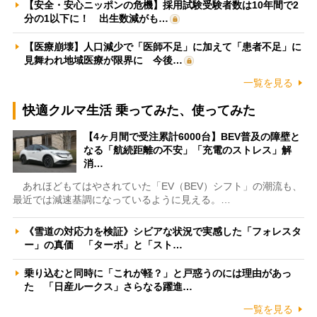
【安全・安心ニッポンの危機】採用試験受験者数は10年間で2
分の1以下に！ 出生数減がも…
【医療崩壊】人口減少で「医師不足」に加えて「患者不足」に
見舞われ地域医療が限界に 今後…
一覧を見る
快適クルマ生活 乗ってみた、使ってみた
【4ヶ月間で受注累計6000台】BEV普及の障壁と
なる「航続距離の不安」「充電のストレス」解
消…
あれほどもてはやされていた「EV（BEV）シフト」の潮流も、
最近では減速基調になっているように見える。…
《雪道の対応力を検証》シビアな状況で実感した「フォレスタ
ー」の真価 「ターボ」と「スト…
乗り込むと同時に「これが軽？」と戸惑うのには理由があっ
た 「日産ルークス」さらなる躍進…
一覧を見る