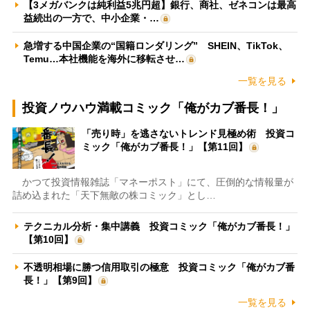
【3メガバンクは純利益5兆円超】銀行、商社、ゼネコンは最高
益続出の一方で、中小企業・…
急増する中国企業の“国籍ロンダリング” SHEIN、TikTok、
Temu…本社機能を海外に移転させ…
一覧を見る
投資ノウハウ満載コミック「俺がカブ番長！」
「売り時」を逃さないトレンド見極め術 投資コ
ミック「俺がカブ番長！」【第11回】
かつて投資情報雑誌「マネーポスト」にて、圧倒的な情報量が
詰め込まれた「天下無敵の株コミック」とし…
テクニカル分析・集中講義 投資コミック「俺がカブ番長！」
【第10回】
不透明相場に勝つ信用取引の極意 投資コミック「俺がカブ番
長！」【第9回】
一覧を見る