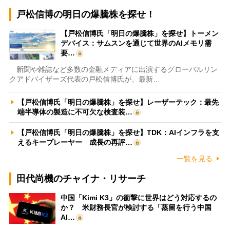
戸松信博の明日の爆騰株を探せ！
【戸松信博氏「明日の爆騰株」を探せ】トーメン
デバイス：サムスンを通じて世界のAIメモリ需
要…
新聞や雑誌など多数の金融メディアに出演するグローバルリン
クアドバイザーズ代表の戸松信博氏が、最新…
【戸松信博氏「明日の爆騰株」を探せ】レーザーテック：最先
端半導体の製造に不可欠な検査装…
【戸松信博氏「明日の爆騰株」を探せ】TDK：AIインフラを支
えるキープレーヤー 成長の再評…
一覧を見る
田代尚機のチャイナ・リサーチ
中国「Kimi K3」の衝撃に世界はどう対応するの
か？ 米財務長官が検討する「蒸留を行う中国
AI…