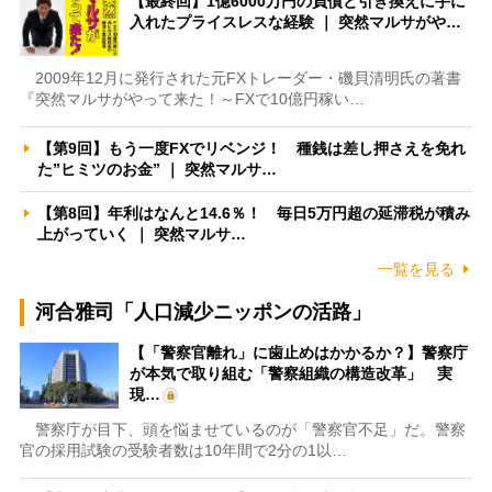
【最終回】1億6000万円の負債と引き換えに手に
入れたプライスレスな経験 ｜ 突然マルサがや…
2009年12月に発行された元FXトレーダー・磯貝清明氏の著書
『突然マルサがやって来た！～FXで10億円稼い…
【第9回】もう一度FXでリベンジ！ 種銭は差し押さえを免れ
た”ヒミツのお金” ｜ 突然マルサ…
【第8回】年利はなんと14.6％！ 毎日5万円超の延滞税が積み
上がっていく ｜ 突然マルサ…
一覧を見る
河合雅司「人口減少ニッポンの活路」
【「警察官離れ」に歯止めはかかるか？】警察庁
が本気で取り組む「警察組織の構造改革」 実
現…
警察庁が目下、頭を悩ませているのが「警察官不足」だ。警察
官の採用試験の受験者数は10年間で2分の1以…