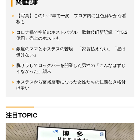
関連記事
【写真】この1～2年で一変 フロア内には色鮮やかな看
板も
コロナ禍で空前のホストバブル 歌舞伎町新記録「年5.2
億円」売上のホストも
銀座のママとホステスの苦境 「家賃払えない」「昼は
働けない」
脱サラしてロックバーを開業した男性の「こんなはずじ
ゃなかった」顛末
ホステスから富裕層妻になった女性たちの仁義なき格付
け争い
注目TOPIC