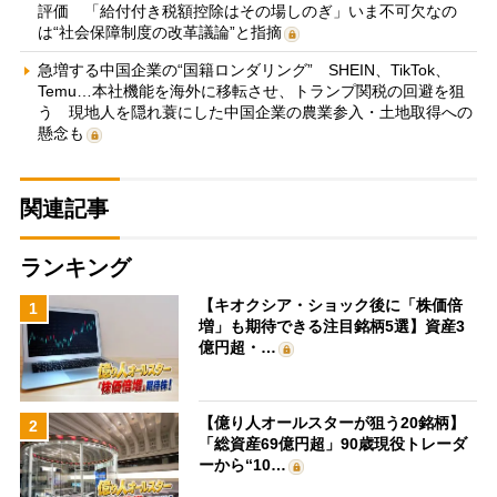
評価 「給付付き税額控除はその場しのぎ」いま不可欠なの
は“社会保障制度の改革議論”と指摘
急増する中国企業の“国籍ロンダリング” SHEIN、TikTok、
Temu…本社機能を海外に移転させ、トランプ関税の回避を狙
う 現地人を隠れ蓑にした中国企業の農業参入・土地取得への
懸念も
関連記事
ランキング
【キオクシア・ショック後に「株価倍
1
増」も期待できる注目銘柄5選】資産3
億円超・…
【億り人オールスターが狙う20銘柄】
2
「総資産69億円超」90歳現役トレーダ
ーから“10…