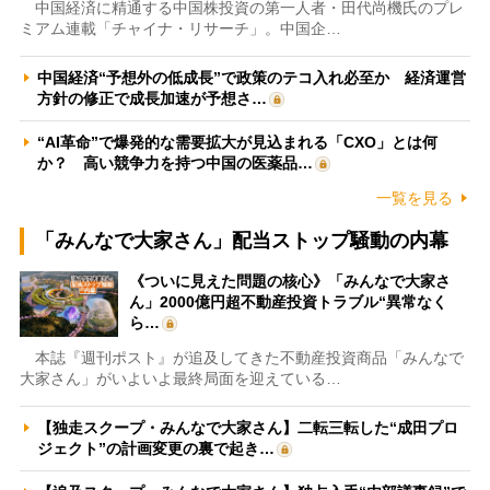
中国経済に精通する中国株投資の第一人者・田代尚機氏のプレ
ミアム連載「チャイナ・リサーチ」。中国企…
中国経済“予想外の低成長”で政策のテコ入れ必至か 経済運営
方針の修正で成長加速が予想さ…
“AI革命”で爆発的な需要拡大が見込まれる「CXO」とは何
か？ 高い競争力を持つ中国の医薬品…
一覧を見る
「みんなで大家さん」配当ストップ騒動の内幕
《ついに見えた問題の核心》「みんなで大家さ
ん」2000億円超不動産投資トラブル“異常なく
ら…
本誌『週刊ポスト』が追及してきた不動産投資商品「みんなで
大家さん」がいよいよ最終局面を迎えている…
【独走スクープ・みんなで大家さん】二転三転した“成田プロ
ジェクト”の計画変更の裏で起き…