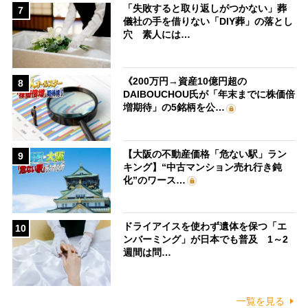
「失敗すると取り返しがつかない」葬
7
儀社の手を借りない「DIY葬」の落とし
穴 素人には…
《200万円→資産10億円超の
8
DAIBOUCHOU氏が「年末までに株価倍
増期待」の5銘柄を公…
【大阪の不動産価格「危ない駅」ラン
9
キング】“中古マンション売れ行き鈍
化”のワース…
ドライアイスを使わず遺体を保つ「エ
10
ンバーミング」が日本でも普及 1～2
週間は問…
一覧を見る