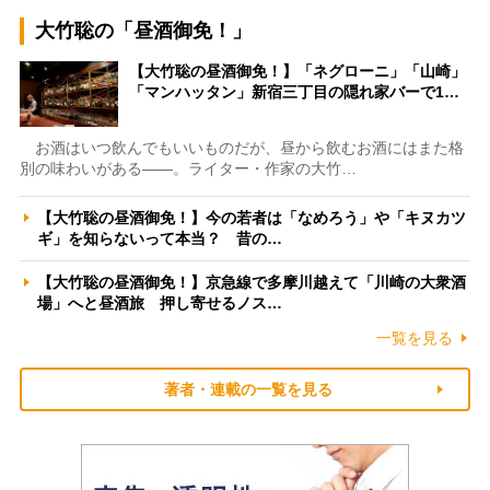
大竹聡の「昼酒御免！」
【大竹聡の昼酒御免！】「ネグローニ」「山崎」
「マンハッタン」新宿三丁目の隠れ家バーで1…
お酒はいつ飲んでもいいものだが、昼から飲むお酒にはまた格
別の味わいがある――。ライター・作家の大竹…
【大竹聡の昼酒御免！】今の若者は「なめろう」や「キヌカツ
ギ」を知らないって本当？ 昔の…
【大竹聡の昼酒御免！】京急線で多摩川越えて「川崎の大衆酒
場」へと昼酒旅 押し寄せるノス…
一覧を見る
著者・連載の一覧を見る