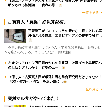
【追及スクープ・みんなで大家さん】独占入手“内部議事録”で
明かされる柳瀬健一・代表の思…
一覧を見る
古賀真人「発掘！好決算銘柄」
三菱重工が「AIインフラの新たな主役」として再
評価される気運 エヌビディアとの提携でAIデ…
今年の株式市場を牽引してきたAI・半導体関連株に、調整の動
きが広がっている。そうしたなか、再び注目…
キオクシアHD「7万円割れからの急反発」は再びの上昇局面へ
の反転シグナルか？ 市場のムー…
《億り人・古賀真人氏が厳選》野村総合研究所だけじゃない！
「DX・省力化・円安」を追い風に…
一覧を見る
突然マルサがやって来た！