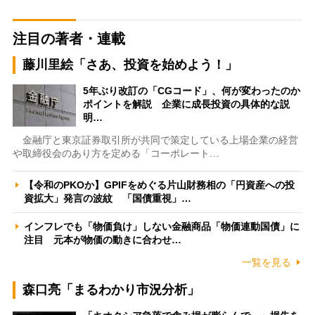
注目の著者・連載
藤川里絵「さあ、投資を始めよう！」
5年ぶり改訂の「CGコード」、何が変わったのか
ポイントを解説 企業に成長投資の具体的な説
明…
金融庁と東京証券取引所が共同で策定している上場企業の経営
や取締役会のあり方を定める「コーポレート…
【令和のPKOか】GPIFをめぐる片山財務相の「円資産への投
資拡大」発言の波紋 「国債重視」…
インフレでも「物価負け」しない金融商品「物価連動国債」に
注目 元本が物価の動きに合わせ…
一覧を見る
森口亮「まるわかり市況分析」