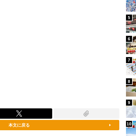
96.31%
5
6
7
8
9
10
本文に戻る