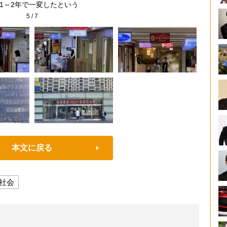
1～2年で一変したという
5
/
7
本文に戻る
社会