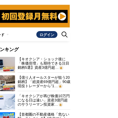
ンド
ログイン
ンキング
【キオクシア・ショック後に
「株価倍増」も期待できる注目
銘柄5選】資産3億円超…
【億り人オールスターが狙う20
銘柄】「総資産69億円超」90歳
現役トレーダーから“1…
「キオクシアが再び株価10万円
になる日は遠い」資産3億円超
のサラリーマン投資家…
【首都圏の不動産価格「危ない