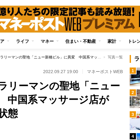
ア
ライフ
マネー
住まい・不動産
家計
トレ
取り壊し間近のサラリーマンの聖地「ニュー新橋ビル」に異変 中国系マッサージ店が続々入居でカオス状態
写真一覧
ラ
1
2022.09.27 19:00
マネーポストWEB
ラリーマンの聖地「ニュー
2
 中国系マッサージ店が
状態
3
4
Loaded
: