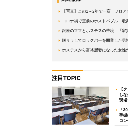
【写真】この1～2年で一変 フロア
コロナ禍で空前のホストバブル 歌舞
銀座のママとホステスの苦境 「家
脱サラしてロックバーを開業した男
ホステスから富裕層妻になった女性
注目TOPIC
【ク
しな
現場
「3
手掛
コン