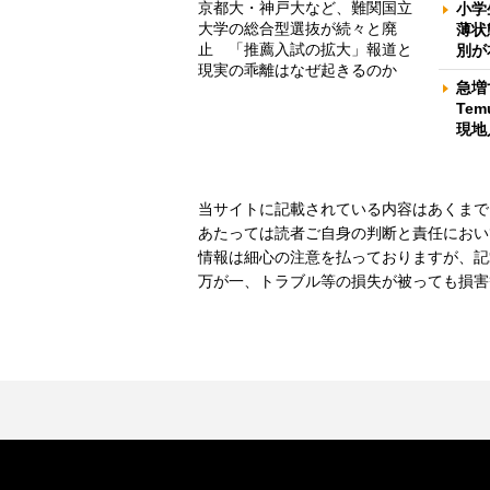
京都大・神戸大など、難関国立
小学
大学の総合型選抜が続々と廃
薄状
止 「推薦入試の拡大」報道と
別が
現実の乖離はなぜ起きるのか
急増
Te
現地
当サイトに記載されている内容はあくまで
あたっては読者ご自身の判断と責任におい
情報は細心の注意を払っておりますが、記
万が一、トラブル等の損失が被っても損害