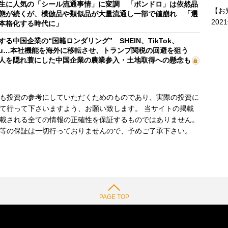
生に人気の「シール流通事情」に変調 「ボンドロ」は依然品
【お
態が続くが、模倣品や類似品が大量流通し一部で値崩れ 「選
202
本格化する時代に」
する中国企業の“国籍ロンダリング” SHEIN、TikTok、
mu…本社機能を海外に移転させ、トランプ関税の回避を狙う
人を隠れ蓑にした中国企業の農業参入・土地取得への懸念も
も投資の参考にしていただくためのものであり、実際の投資に
て行って下さいますよう、お願い致します。 当サイトの掲載
載される全ての情報の正確性を保証するものではありません。
等の保証は一切行っておりませんので、予めご了承下さい。
PAGE TOP