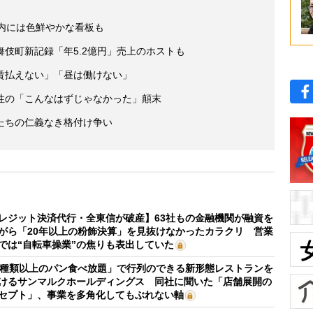
内には色鮮やかな看板も
伎町新記録「年5.2億円」売上のホストも
賃払えない」「昼は働けない」
性の「こんなはずじゃなかった」顛末
たちの仁義なき格付け争い
レジット決済代行・全東信が破産】63社もの金融機関が融資を
がら「20年以上の粉飾決算」を見抜けなかったカラクリ 営業
では“自転車操業”の焦りも表出していた
0種類以上のパン食べ放題」で行列のできる新形態レストランを
けるサンマルクホールディングス 同社に聞いた「店舗展開の
セプト」、事業を多角化してもぶれない軸