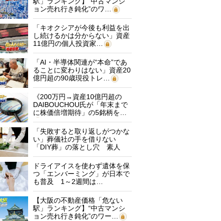
駅」ランキング】“中古マンシ
ョン売れ行き鈍化”のワ…
「キオクシアが今後も利益を出
し続けるかは分からない」資産
11億円の個人投資家…
「AI・半導体関連が“本命”であ
ることに変わりはない」資産20
億円超の90歳現役トレ…
《200万円→資産10億円超の
DAIBOUCHOU氏が「年末まで
に株価倍増期待」の5銘柄を…
「失敗すると取り返しがつかな
い」葬儀社の手を借りない
「DIY葬」の落とし穴 素人
に…
ドライアイスを使わず遺体を保
つ「エンバーミング」が日本で
も普及 1～2週間は…
【大阪の不動産価格「危ない
駅」ランキング】“中古マンシ
ョン売れ行き鈍化”のワー…